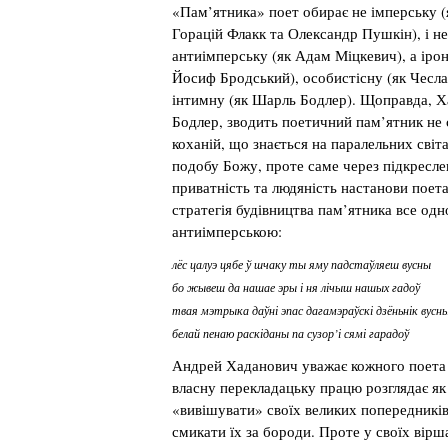
«Пам’ятника» поет обирає не імперську (
Горацій Флакк та Олександр Пушкін), і не
антиімперську (як Адам Міцкевич), а ірон
Йосиф Бродський), особистісну (як Чесл
інтимну (як Шарль Бодлер). Щоправда, Ха
Бодлер, зводить поетичний пам’ятник не с
коханій, що знається на паралельних світа
подобу Божу, проте саме через підкресле
приватність та людяність настанови поет
стратегія будівництва пам’ятника все одн
антиімперською:
лёс цалуэ цябе ў шчаку ты яму падстаўляеш вусны
бо жывеш да нашае эры і ня лічыш нашых гадоў
твая мэтрыка даўні эпас дагамэраўскі дзёньнік вусн
белай пенаю раскіданы па сузор’і сямі гарадоў
Андрей Хаданович уважає кожного поета 
власну перекладацьку працю розглядає як
«вивішувати» своїх великих попередникі
смикати їх за бороди. Проте у своїх вір