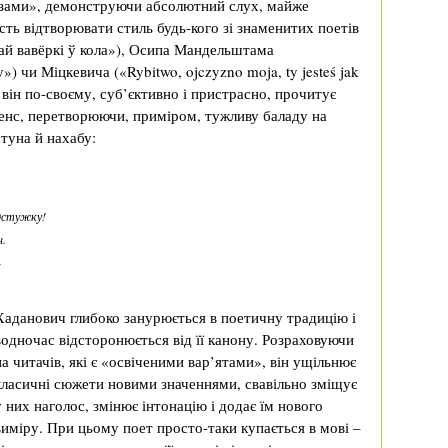
’язами», демонструючи абсолютний слух, майже
сть відтворювати стиль будь-кого зі знаменитих поетів
ай вавёркі ў кола»), Осипа Мандельштама
у») чи Міцкевича («Rybitwo, ojczyzno moja, ty jesteś jak
 він по-своєму, суб’єктивно і пристрасно, прочитує
 сенс, перетворюючи, приміром, тужливу баладу на
стуна й нахабу:
дстужку!
н.
»
Хаданович глибоко занурюється в поетичну традицію і
водночас відсторонюється від її канону. Розраховуючи
на читачів, які є «освіченими вар’ятами», він ущільнює
класичні сюжети новими значеннями, свавільно зміщує
у них наголос, змінює інтонацію і додає їм нового
виміру. При цьому поет просто-таки купається в мові –