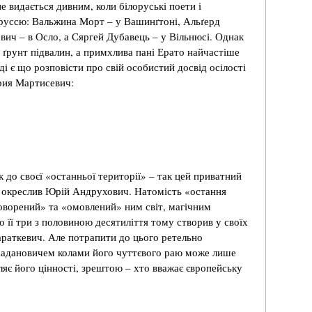
е видається дивним, коли білоруські поети і
руссю: Вальжина Морт – у Вашинґтоні, Альґерд
ич – в Осло, а Сяргей Дубавець – у Вільнюсі. Однак
 ґрунт підвалин, а примхлива пані Ерато найчастіше
і є що розповісти про свій особистий досвід осілості
ария Мартисевич:
к до своєї «останньої території» – так цей приватний
я окреслив Юрій Андрухович. Натомість «остання
оворений» та «омовлений» ним світ, магічним
о її три з половиною десятиліття тому створив у своїх
араткевич. Але потрапити до цього ретельно
Хадановичем колами його чуттєвого раю може лише
іляє його цінності, зрештою – хто вважає європейську