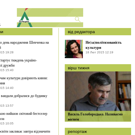
S
ни
від редактора
о день народження Шевченка на
Не(за)політизованість
й
культури
015 19:28
18 Лют 2015 12:19
стартує тиждень україно-
ої дружби
вірш тижня
015 15:40
чам культури довіряють кияни:
ння
015 14:40
і вандали добралися до будинку
015 13:57
кою вийшов світовий бестселер
Василь Голобородько. Називаємо
рла
вогнем
015 10:05
освіти закликає завтра відзначити
репортаж