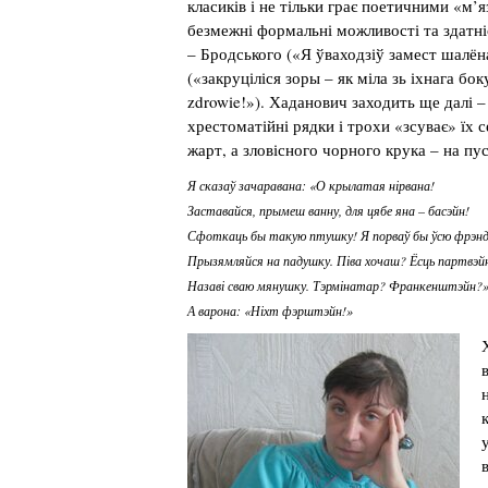
класиків і не тільки грає поетичними «м
безмежні формальні можливості та здатні
– Бродського («Я ўваходзіў замест шалён
(«закруціліся зоры – як міла зь іхнага бок
zdrowie!»). Хаданович заходить ще далі –
хрестоматійні рядки і трохи «зсуває» їх
жарт, а зловісного чорного крука – на пу
Я сказаў зачаравана: «О крылатая нірвана!
Заставайся, прымеш ванну, для цябе яна – басэйн!
Сфоткаць бы такую птушку! Я порваў бы ўсю фрэн
Прызямляйся на падушку. Піва хочаш? Ёсць партвэй
Назаві сваю мянушку. Тэрмінатар? Франкенштэйн?
А варона: «Ніхт фэрштэйн!»