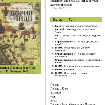
мистецтво: історична пам”ять та світовий
контекст (korydor)
11 Бер 2015 11:28
Відгуки
|
Теги
Канігін
: Там далі у цього літоглядача ...
не геній
: "Новая драматургия" и её
"лиде...
оцет
: Профессиональным драматургом
м...
Справедливий
: (с) "Так що ДАСВІДОС,
дядя!!!!...
BHIMA
: Я був поганим учнем у
дитинств...
Справедливий
: (с) "А брак мужності
насампере...
Справедливий
: Ви навіть не припустили,
BHIMA...
BHIMA
: Для того, щоб не відповідати н...
рсенна. Порив до Індії / Пер.
BHIMA
: Взаємно!...
нц. – К.: Темпора, 2015
BHIMA
: Один кидає л..йно на
вентилято...
Погода
Погода у
Києві
вологість:
тиск:
вітер:
Погода в Івано-Франківську
Погода у