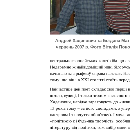
Андрей Хаданович та Богдана Маті
червень 2007 р. Фото Віталія Пон
центральноєвропейських колеґ хіба що св
Недаремно ж найвідоміший нині білорусь
пачынаючы з рыфмаў справа налева». Насп
тому, що він і в ХХІ столітті стоїть пер
Найчастіше цей поет складає свої перші в
школи, вулиці, і тільки згодом з власного
Хаданович, нерідко зараховують до «неви
13 років тому – за його спогадами, з упе
настроям і з почуття обов’язку). І хоча,
«політикою є і будь-яка творчість, особл
літературу від політики, тож вибір мови 