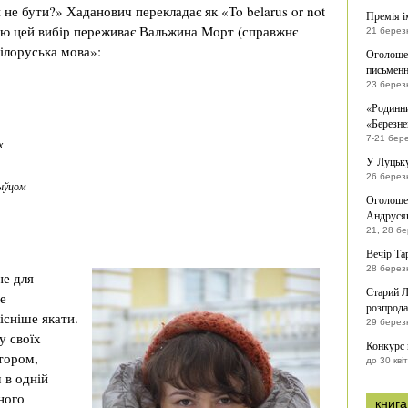
 не бути?» Хаданович перекладає як «To belarus or not
Премія і
ацію цей вибір переживає Вальжина Морт (справжнє
21 берез
ілоруська мова»:
Оголошен
письменн
23 берез
«Родинни
«Березне
7-21 бер
х
У Луцьку
26 берез
жыўцом
Оголошен
Андрусяк
21, 28 б
Вечір Та
28 берез
не для
Старий Л
е
розпрода
існіше якати.
29 берез
у своїх
Конкурс
втором,
до 30 кві
 в одній
сного
книга