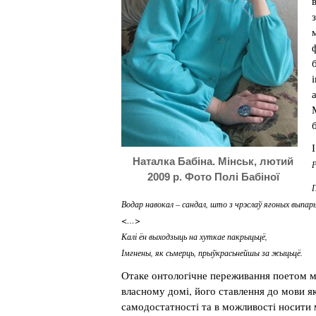
Наталка Бабіна. Мінськ, лютий
Р
2009 р. Фото Полі Бабіної
П
Водар навокал – сандал, што з чрэслаў ягоных выпар
<…>
Калі ён выходзыць на хуткае пакрыцьцё,
Імгнены, як сьмерць, прыўкрасьнейшы за жыцьцё.
Отаке онтологічне переживання поетом мо
власному домі, його ставлення до мови як
самодостатності та в можливості носити м