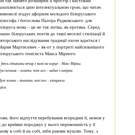
він так завзято розширює її простір і настільки
захоплюється цією інтелектуальною грою, що читач
мимоволі згадує афоризм молодого білоруського
філософа і богослова Пьотра Рудковського: для
білоруса мова – це не так логіка, як еротика. Серед
інших білоруських поетів до такої веселої стилізації й
авторського наслідування традиції охоче вдається і
Мария Мартисевич – як-от у портреті найсильнішого
білоруського тенісиста Макса Мірного:
І
ўвесь сёньяшны вечар з вамі на корце – Макс Мірны.
укі ягоныя – золата, пот яго – ладан і сьмірна.
рэс ягоны – тымпан, ногі яго – кіпарысы.
ыўся.
ви, його відчуття перебування всередині її, немов у
 до криївки породжує у нього переконаність у її
ову в собі й на собі, ніби равлик мушлю. Тому, з