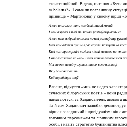
екзистенційний. Відтак, питання «Бути чи
to belarus?». І саме як пограничну ситу
прізвище – Мартинова) у своєму вірші «Б
А калі аказалася што мы былі нашай мовай
І нам вырвалі языкі мы пачалі размаўляць вачыма
А калі нам выбралі вочы мы пачалі размаўляць рукамі
Калі нам адсяклі рукі мы размаўлялі пальцамі на нага
Калі нам прастрэлілі ногі мы ківалі галавою на «так»
І хіталі галавою на «не». І калі нашыя галовы зьелі 
Мы залезлі назад у чэравы нашых сьпячых маці
Як у бамбасховішчы
Каб нарадзіцца зноў
Власне, відчуття «ми» не надто характер
сучасних білоруських поетів – вони радш
намагаються, за Хадановичем, якомога як
Та й сам Хаданович залюбки демонструє 
віршах засадничий індивідуалізм: він є а
головним персонажем та ліричним героєм
особі, і навіть стратегію будівництва вла