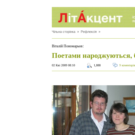
Чільна сторінка
»
Рефлексія
»
:
Віталій Пономарьов
Поетами народжуються, 
02 Кві 2009 08:10
1,888
9 коментарі