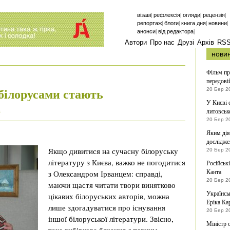
|
|
|
|
візаві
рефлексія
огляди
рецензія
|
|
|
|
репортаж
блоги
книга дня
новини
|
|
анонси
від редактора
Автори
Про нас
Друзі
Архів
RS
нови
Фільм пр
передові
білорусами стають
20 Бер 2
У Києві 
литовськ
в
20 Бер 2
Яким дія
дослідже
Якщо дивитися на сучасну білоруську
20 Бер 2
літературу з Києва, важко не погодитися
Російськ
Канта
з Олександром Ірванцем: справді,
20 Бер 2
маючи щастя читати твори винятково
Українсь
цікавих білоруських авторів, можна
Еріка Ка
лише здогадуватися про існування
20 Бер 2
іншої білоруської літератури. Звісно,
Міністр 