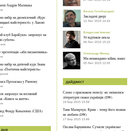
мені Андрія Малишка
ня
Василь Голобородько
:
Закладені двері
о набір на двомісячний «Курс
12 Лют 2015 14:43
ицької майстерності» у Львові
ня
Владислав Івченко
:
й клуб БараБуки» запрошує на
50 відтінків пекла
ві суботи»
06 Лют 2015 15:10
езня
 презентація «аби письменника»
Олександр Михед
:
ня
Ми ненавидимо війни, мамо
05 Лют 2015 12:05
о набір на дитячий курс Івана
а «Поетична майстерність»
ерезня
раса Прохаська у Рівному
дайджест
ня
Слово з присмаком попелу: як змінилися
ев запрошує на весняний
літературні смаки українців (DW)
ж «Книги за життя»
19 Бер 2015 15:59
ня
Таня Малярчук: Крим – тепер його можна
 від Фонду Ковалевих (США)
не любити (DW)
тня
17 Бер 2015 13:46
Оксана Баршинова. Сучасне українське
 дня