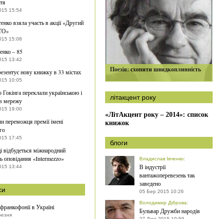
тя
015 15:54
тенко взяла участь в акції «Другий
ТО»
015 15:08
енко – 85
015 13:42
Поезія: схопити швидкоплинність
езентує нову книжку в 33 містах
015 10:05
р Гокінга переклали українською і
літакцент року
в мережу
015 19:00
«ЛітАкцент року – 2014»: список
и переможця премії імені
книжок
го
015 17:45
блоги
і відбудеться міжнародний
ь оповідання «Intermezzo»
Владислав Івченко
:
В індустрії
015 13:44
вантажоперевезень так
заведено
си
05 Бер 2015 10:26
Володимир Діброва
:
франкофонії в Україні
Бульвар Дружби народів
резня
27 Лют 2015 10:59