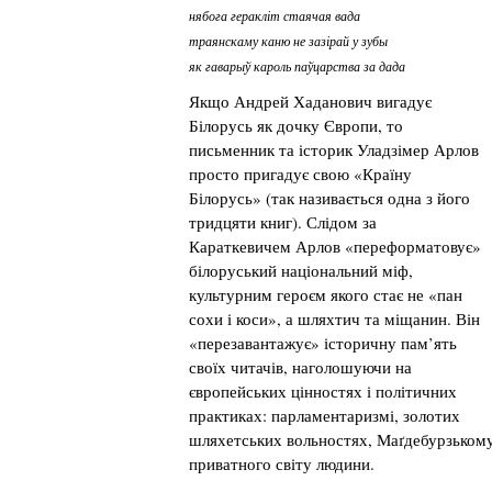
нябога геракліт стаячая вада
траянскаму каню не зазірай у зубы
як гаварыў кароль паўцарства за дада
Якщо Андрей Хаданович вигадує
Білорусь як дочку Європи, то
письменник та історик Уладзімер Арлов
просто пригадує свою «Країну
Білорусь» (так називається одна з його
тридцяти книг). Слідом за
Караткевичем Арлов «переформатовує»
білоруський національний міф,
культурним героєм якого стає не «пан
сохи і коси», а шляхтич та міщанин. Він
«перезавантажує» історичну пам’ять
своїх читачів, наголошуючи на
європейських цінностях і політичних
практиках: парламентаризмі, золотих
шляхетських вольностях, Маґдебурзькому 
приватного світу людини.