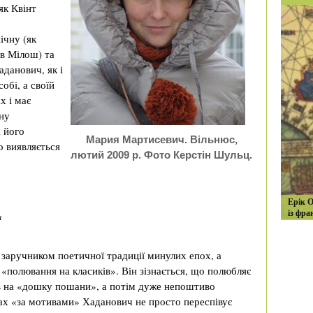
як Квінт
ічну (як
ав Мілош) та
данович, як і
обі, а своїй
х і має
ну
а його
Мария Мартисевич. Вільнюс,
о виявляється
лютий 2009 р. Фото Керстін Шульц.
Ерік О
із фра
ы
заручником поетичної традиції минулих епох, а
 «полювання на класиків». Він зізнається, що полюбляє
в на «дошку пошани», а потім дуже непоштиво
шах «за мотивами» Хаданович не просто переспівує