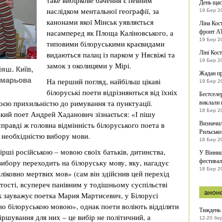
таке вибіркове бачення є певним
День щас
наслідком ментальної географії, за
19 Бер 2
канонами якої Мінськ уявляється
Ліна Кос
фронт А
насамперед як Площа Каліновського, а
19 Бер 2
типовими білоруськими краєвидами
Ліні Кост
видаються палац із парком у Нясвіжі та
19 Бер 2
замок з околицями у Мірі.
яш. Київ,
Жадан пр
омарьова
На перший погляд, найбільш цікаві
19 Бер 2
білоруські поети відрізняються від їхніх
Бестселе
оєю прихильністю до римування та пунктуації.
виклали 
18 Бер 2
кий поет Андрей Хаданович зізнається: «І пішу
Визначил
равді ж головна відмінність білоруського поета в
Рильсько
ед необхідністю вибору мови.
18 Бер 2
ірші російською – мовою своїх батьків, дитинства,
У Вінниц
фестивал
 вибору переходить на білоруську мову, яку, нагадує
18 Бер 2
ліковно мертвих мов» (сам він здійснив цей перехід
ртості, всупереч панівним у тодішньому суспільстві
анон
 як зауважує поетка Мария Мартисевич, у Білорусі
иво білоруською мовою», однак поети воліють відділяти
Тиждень 
віршування для них – це вибір не політичний, а
12-20 бе