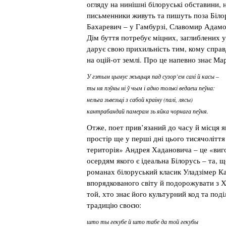
огляду на нинішні білоруські обставини, н
письменники живуть та пишуть поза Біло
Бахаревич – у Гамбурзі, Славомир Адамов
Дім буття потребує міцних, заглиблених у
дарує свою прихильність тим, кому справд
на оцій-от землі. Про це напевно знає М
У гэтым цымус жыцьця пад сузор’ем сахі й касы –
ты ня пэўны ні ў чым і адно толькі ведаеш пеўна:
нельга зьвезьці з сабой краіну (палі, лясы)
кантрабандай памерам зь яйка чорнага пеўня.
Отже, поет прив’язаний до часу й місця я
простір ще у перші дні цього тисячолітт
територія» Андрея Хадановича – це «виг
осердям якого є ідеальна Білорусь – та, щ
романах білоруський класик Уладзімер К
впорядкованого світу й подорожувати з 
той, хто знає його культурний код та под
традицію своєю:
што ты гекубе й што табе да той гекубы