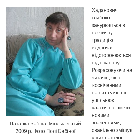
Хаданович
глибоко
занурюється в
поетичну
традицію і
водночас
відсторонюється
від її канону.
Розраховуючи на
читачів, які є
«освіченими
вар’ятами», він
ущільнює
класичні сюжети
новими
значеннями,
Наталка Бабіна. Мінськ, лютий
свавільно зміщує
2009 р. Фото Полі Бабіної
у них наголос,