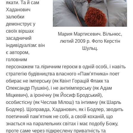
якати. Та й сам
Хаданович
залюбки
демонструє у
своїх віршах
Мария Мартисевич. Вільнюс,
засадничий
лютий 2009 р. Фото Керстін
індивідуалізм: він
Шульц.
є автором,
головним
персонажем та ліричним героєм в одній особі, і навіть
стратегію будівництва власного «Пам’ятника» поет
обирає не імперську (як Квінт Горацій Флакк та
Олександр Пушкін), і не антиімперську (як Адам
Міцкевич), а іронічну (як Йосиф Бродський),
особистісну (як Чеслав Мілош) та інтимну (як Шарль
Бодлер). Щоправда, Хаданович, як і Бодлер, зводить
поетичний пам’ятник не собі, а своїй коханій, що
знається на паралельних світах і має подобу Божу,
проте саме через підкреслену приватність та