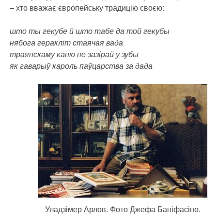
– хто вважає європейську традицію своєю:
што ты гекубе й што табе да той гекубы
нябога геракліт стаячая вада
траянскаму каню не зазірай у зубы
як гаварыў кароль паўцарства за дада
Уладзімер Арлов. Фото Джефа Баніфасіно.