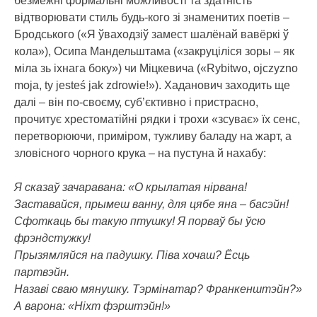
безмежні формальні можливості та здатність
відтворювати стиль будь-кого зі знаменитих поетів –
Бродського («Я ўваходзіў замест шалёнай вавёркі ў
кола»), Осипа Мандельштама («закруціліся зоры – як
міла зь іхнага боку») чи Міцкевича («Rybitwo, ojczyzno
moja, ty jesteś jak zdrowie!»). Хаданович заходить ще
далі – він по-своєму, суб’єктивно і пристрасно,
прочитує хрестоматійні рядки і трохи «зсуває» їх сенс,
перетворюючи, приміром, тужливу баладу на жарт, а
зловісного чорного крука – на пустуна й нахабу:
Я сказаў зачаравана: «О крылатая нірвана!
Заставайся, прымеш ванну, для цябе яна – басэйн!
Сфоткаць бы такую птушку! Я порваў бы ўсю
фрэндстужку!
Прызямляйся на падушку. Піва хочаш? Ёсць
партвэйн.
Назаві сваю мянушку. Тэрмінатар? Франкенштэйн?»
А варона: «Ніхт фэрштэйн!»