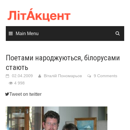
Skip
to
content
Main Menu
Поетами народжуються, білорусами
стають
02.04.2009
Віталій Пономарьов
9 Comments
4 998
Tweet on twitter