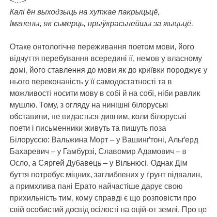
<…>
Калі ён выходзыць на хуткае пакрыцьцё,
Імгнены, як сьмерць, прыўкрасьнейшы за жыцьцё.
Отаке онтологічне переживання поетом мови, його
відчуття перебування всередині її, немов у власному
домі, його ставлення до мови як до криївки породжує у
нього переконаність у її самодостатності та в
можливості носити мову в собі й на собі, ніби равлик
мушлю. Тому, з огляду на нинішні білоруські
обставини, не видається дивним, коли білоруські
поети і письменники живуть та пишуть поза
Білоруссю: Вальжина Морт – у Вашинґтоні, Альґерд
Бахаревич – у Гамбурзі, Славомир Адамович – в
Осло, а Сяргей Дубавець – у Вільнюсі. Однак Дім
буття потребує міцних, заглиблених у ґрунт підвалин,
а примхлива пані Ерато найчастіше дарує свою
прихильність тим, кому справді є що розповісти про
свій особистий досвід осілості на оцій-от землі. Про це