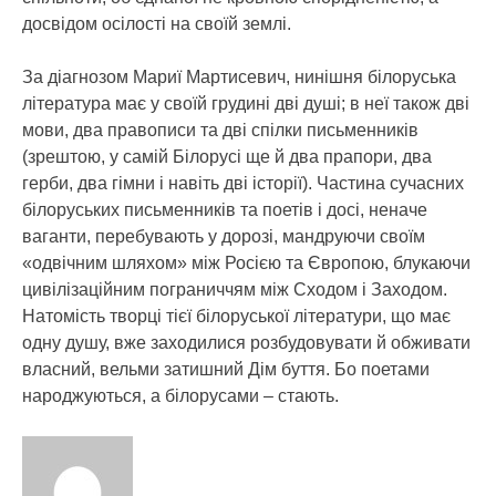
досвідом осілості на своїй землі.
За діагнозом Мариї Мартисевич, нинішня білоруська
література має у своїй грудині дві душі; в неї також дві
мови, два правописи та дві спілки письменників
(зрештою, у самій Білорусі ще й два прапори, два
герби, два гімни і навіть дві історії). Частина сучасних
білоруських письменників та поетів і досі, неначе
ваганти, перебувають у дорозі, мандруючи своїм
«одвічним шляхом» між Росією та Європою, блукаючи
цивілізаційним пограниччям між Сходом і Заходом.
Натомість творці тієї білоруської літератури, що має
одну душу, вже заходилися розбудовувати й обживати
власний, вельми затишний Дім буття. Бо поетами
народжуються, а білорусами – стають.