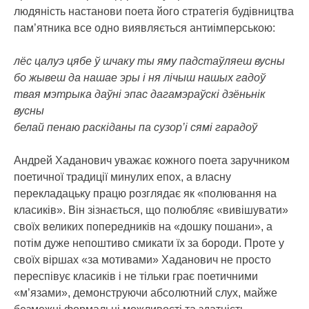
людяність настанови поета його стратегія будівництва
пам’ятника все одно виявляється антиімперською:
лёс цалуэ цябе ў шчаку ты яму падстаўляеш вусны
бо жывеш да нашае эры і ня лічыш нашых гадоў
твая мэтрыка даўні эпас дагамэраўскі дзёньнік
вусны
белай пенаю раскіданы па сузор’і сямі гарадоў
Андрей Хаданович уважає кожного поета заручником
поетичної традиції минулих епох, а власну
перекладацьку працю розглядає як «полювання на
класиків». Він зізнається, що полюбляє «вивішувати»
своїх великих попередників на «дошку пошани», а
потім дуже непоштиво смикати їх за бороди. Проте у
своїх віршах «за мотивами» Хаданович не просто
переспівує класиків і не тільки грає поетичними
«м’язами», демонструючи абсолютний слух, майже