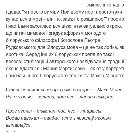
змінює інтонацію
і додає їм нового виміру. При цьому поет просто-таки
купається в мові – він так завзято розширює її простір
і настільки захоплюється цією інтелектуальною грою,
що читач мимоволі згадує афоризм молодого
білоруського філософа і богослова Пьотра
Рудковського: для білоруса мова – це не так логіка, як
еротика. Серед інших білоруських поетів до такої
веселої стилізації й авторського наслідування традиції
охоче вдається і Мария Мартисевич – як-от у портреті
найсильнішого білоруського тенісиста Макса Мірного:
І
ўвесь сёньяшны вечар з вамі на корце – Макс Мірны.
Рукі ягоныя – золата, пот яго – ладан і сьмірна.
Прэс ягоны – тымпан, ногі яго – кіпарысы.
Водар навокал – сандал, што з чрэслаў ягоных
выпарыўся.