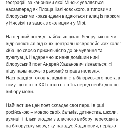
географії, за канонами якої Мінськ уявляється
насамперед як Площа Каліновського, а типовими
білоруськими краєвидами видаються палац із парком
у Нясвіжі та замок з околицями у Мірі.
На перший погляд, найбільш цікаві білоруські поети
відрізняються від їхніх центральноєвропейських колеґ
хіба що своєю прихильністю до римування та
пунктуації. Недаремно ж найвідоміший нині
білоруський поет Андрей Хаданович зізнається: «І
пішу пачынаючы з рыфмаў справа налева».
Насправді ж головна відмінність білоруського поета в
тому, що він і в ХХІ столітті стоїть перед необхідністю
вибору мови.
Найчастіше цей поет складає свої перші вірші
російською – мовою своїх батьків, дитинства, школи,
вулиці, і тільки згодом з власного вибору переходить
на білоруську мову, яку, нагадує Хаданович, нерідко