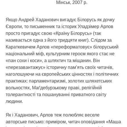
Мінськ, 2007 р.
Якщо Андрей Хаданович вигадує Білорусь як дочку
Європи, то письменник та історик Уладзімер Арлов
просто пригадує свою «Країну Білорусь» (так
називається одна з його тридцяти книг). Слідом за
Караткевичем Арлов «переформатовує» білоруський
національний міф, культурним героєм якого стає не
«пан сохи і коси», а шляхтич та міщанин. Він
«перезавантажує» історичну пам’ять своїх читачів,
наголошуючи на європейських цінностях і політичних
практиках: парламентаризмі, золотих шляхетських
вольностях, Маґдебурзькому праві, релігійній
толерантності та пошануванні приватного світу
людини.
Як і Хаданович, Арлов теж полюбляє веселе
авторське письмо: приміром, читач оповідання «Маша