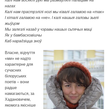
Калі нам адсяклі рукі мы размаўлялі пальцамі на
нагах
Калі нам прастрэлілі ногі мы ківалі галавою на «так»
І хіталі галавою на «не». І калі нашыя галовы зьелі
жыўцом
Мы залезлі назад у чэравы нашых сьпячых маці
Як у бамбасховішчы
Каб нарадзіцца зноў
Власне, відчуття
«ми» не надто
характерне для
сучасних
білоруських
поетів – вони
радше
намагаються, за
Хадановичем,
якомога якісніше