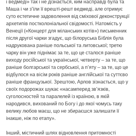
і ведмеді» так і не дізнається, ким насправді була та
Маша і чи з’їли її врешті-решт ведмеді, але отримує
суто естетичне задоволення від сміхової деконструкції
архетипів постколоніальної свідомості. Натомість у
Венеції («Концерт для міланських котів») письменник
після другої чарки згадує, що білоруська Біблія була
надрукована раніше польської та литовської; третю
чарку він уже піднімає за те, що це сталося раніше
виходу російської та української, четверту – за те, що
раніше болгарської та сербської, а п’яту – за те, що це
відбулося на вісім років раніше англійської та суттєво
раніше французької. Зрештою, Арлов зізнається, що у
своїх подорожах шукає «насамперед зв’язків,
суголосностей та паралелей із країною, в якій
народився, вихований по Богу і до якої чомусь таку
велику любов маєш, що не збираєшся залишати її
інакше, ніж по етапу».
Інший, містичний шлях відновлення притомності