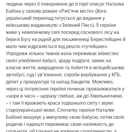
людини через її повернення до історії описує Наталка
Бабіна у своєму романі «Риб’яче місто» (його
український переклад готується до видання у
київському видавництві «Зелений Пес»). Її героїня
живе у невеличкому селі посеред соснового лісу на
березі Бугу на рідній для письменниці Берестейщині й
мало чим відрізняється від решти «тутейших».
Упродовж кількох тижнів вона переживає вбивство
своєї улюбленої бабусі, зраду подруги, замах на
власне життя, викрадення та побиття в міліцейському
автобусі, суд і ув’язнення, спроби вербування у КҐБ,
допит у прокуратурі та напад бандитів. Можливо,
через ці потрясіння героїня починає провалюватися у
«нори в часі» – щоразу глибше, аж до Хмельниччини,
– і там її вражають краса тодішнього світу і звуки
староукраїнської мови. Спочатку героїня Наталки
Бабіної вишукує у минулому свою бабусю, потім своїх
родичів і нарешті переживає свою належність до
спільноти, об’єднаної не кровною спорідненістю, а