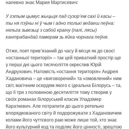
напевно знає Мария Мартисевич:
У гэтым цымус жыцьця пад сузор’ем сахі й касы –
ты ня пэўны ні ў чым і адно толькі ведаеш пеўна:
нельга зьвезьці з сабой краіну (палі, лясы)
кантрабандай памерам зь яйка чорнага пеўня.
Отже, поет прив’язаний до часу й місця як до своєї
«останньої території» – так цей приватний простір ще
у перші дні цього тисячоліття окреслив Юрій
Андрухович. Натомість «остання територія» Андрея
Хадановича – це «виговорений» та «омовлений» ним
світ, магічним осердям якого є ідеальна Білорусь – та,
що її три з половиною десятиліття тому створив у
своїх романах білоруський класик Уладзімер
Караткевич. Але потрапити до цього ретельно
впорядкованого світу й подорожувати з Хадановичем
колами його чуттєвого раю може лише той, хто знає
його культурний код та поділяє його цінності, зрештою