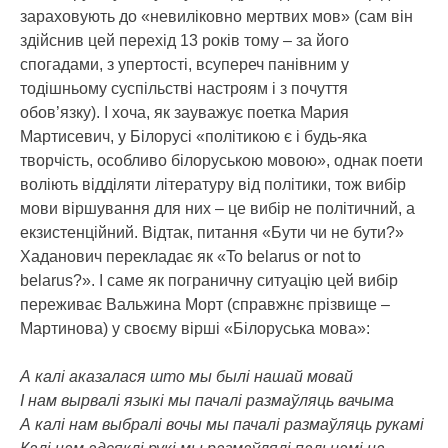
зараховують до «невиліковно мертвих мов» (сам він
здійснив цей перехід 13 років тому – за його
спогадами, з упертості, всупереч панівним у
тодішньому суспільстві настроям і з почуття
обов’язку). І хоча, як зауважує поетка Мария
Мартисевич, у Білорусі «політикою є і будь-яка
творчість, особливо білоруською мовою», однак поети
воліють відділяти літературу від політики, тож вибір
мови віршування для них – це вибір не політичний, а
екзистенційний. Відтак, питання «Бути чи не бути?»
Хаданович перекладає як «To belarus or not to
belarus?». І саме як пограничну ситуацію цей вибір
переживає Вальжина Морт (справжнє прізвище –
Мартинова) у своєму вірші «Білоруська мова»:
А калі аказалася што мы былі нашай мовай
І нам вырвалі языкі мы пачалі размаўляць вачыма
А калі нам выбралі вочы мы пачалі размаўляць рукамі