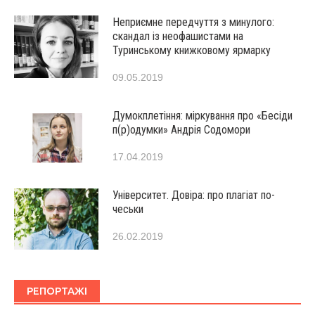
Неприємне передчуття з минулого:
скандал із неофашистами на
Туринському книжковому ярмарку
09.05.2019
Думокплетіння: міркування про «Бесіди
п(р)одумки» Андрія Содомори
17.04.2019
Університет. Довіра: про плагіат по-
чеськи
26.02.2019
РЕПОРТАЖІ