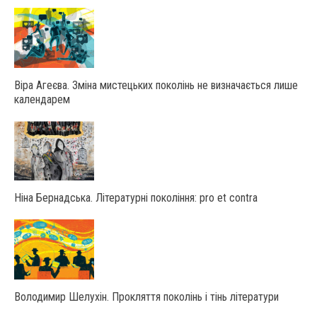
Віра Агеєва. Зміна мистецьких поколінь не визначається лише
календарем
Ніна Бернадська. Літературні покоління: pro et contra
Володимир Шелухін. Прокляття поколінь і тінь літератури