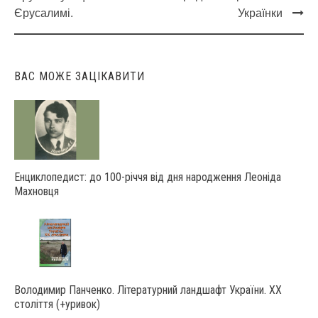
navigation
Єрусалимі.
Українки
ВАС МОЖЕ ЗАЦІКАВИТИ
Енциклопедист: до 100-річчя від дня народження Леоніда
Махновця
Володимир Панченко. Літературний ландшафт України. ХХ
століття (+уривок)