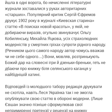
йшла в одні ворота, бо нечисленні літературні
журнали зоставалися у руках авторитарних
«старших». Популярний критик Сергій Єфремов
друкує 1902 року в журналі «Киевская старина»
статтю «В поисках новой красоты», у якій, не
добираючи виразів, огульно звинувачує Ольгу
Кобилянську, Михайла Яцкова, усіх страхолюдних
модерністів у смертних гріхах супроти рідного народу.
(Речником цього самого народу автор чомусь вважав
чи не себе одного…) Вони, мовляв, розтринькують
Божий дар на словесні ігри й дзеньки-бреньки, геть не
дбаючи про книжку біля селянського каганця у
найбіднішій хатині.
Відповідей із молодшого табору редакція друкувати
не схотіла, навіть Леся Українка так і не змогла
опублікувати свою статтю в обороні модерни. (Лише
Євшан значно пізніше сформулював свої
непримиренні претензії у рецензії на книжку