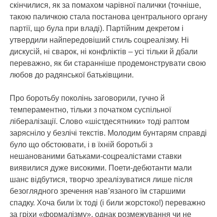
скінчилися, як за помахом чарівної палички (точніше,
такою паличкою стала постанова центрального органу
партії, що була при владі). Партійним декретом і
утвердили найпередовіший стиль соцреалізму. Ні
дискусій, ні сварок, ні конфліктів – усі тільки й дбали
переважно, як би старанніше продемонструвати свою
любов до радянської батьківщини.
Про боротьбу поколінь заговорили, гучно й
темпераментно, тільки з початком суспільної
лібералізації. Слово «шістдесятники» тоді раптом
зарясніло у безлічі текстів. Молодим бунтарям справді
було що обстоювати, і в їхній боротьбі з
нешанованими батьками-соцреалістами ставки
виявилися дуже високими. Поети-дебютанти мали
шанс відбутися, творчо зреалізуватися лише після
безоглядного зречення нав’язаного їм старшими
спадку. Хоча били їх тоді (і били жорстоко!) переважно
за гріхи «формалізму», однак розмежування чи не