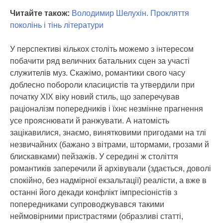
Читайте також:
Володимир Шелухін. Прокляття
поколінь і тінь літератури
У перспективі кількох століть можемо з інтересом
побачити ряд величних батальних сцен за участі
служителів муз. Скажімо, романтики свого часу
доблесно побороли класицистів та утвердили при
початку ХІХ віку новий стиль, що заперечував
раціоналізм попередників і їхнє незмінне прагнення
усе прояснювати й ранжувати. А натомість
зацікавилися, знаємо, винятковими пригодами на тлі
незвичайних (бажано з вітрами, штормами, грозами й
блискавками) пейзажів. У середині ж століття
романтиків заперечили й архівували (здається, доволі
спокійно, без надмірної екзальтації) реалісти, а вже в
останні його декади конфлікт імпресіоністів з
попередниками супроводжувався такими
неймовірними пристрастями (образливі статті,