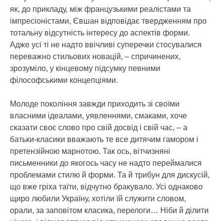
як, до прикладу, між французькими реалістами та
імпресіоністами, Євшан відповідає твердженням про
тотальну відсутність інтересу до аспектів форми.
Адже усі ті не надто ввічливі суперечки стосувалися
переважно стильових новацій, – спричинених,
зрозуміло, у кінцевому підсумку певними
філософськими концепціями.
Молоде покоління завжди приходить зі своїми
власними ідеалами, уявленнями, смаками, хоче
сказати своє слово про свій досвід і свій час, – а
батьки-класики вважають те все дитячим гамором і
претензійною марнотою. Так ось, вітчизняні
письменники до якогось часу не надто переймалися
проблемами стилю й форми. Та й трибун для дискусій,
що вже гріха таїти, відчутно бракувало. Усі однаково
щиро любили Україну, хотіли їй служити словом,
орали, за заповітом класика, перелоги… Ніби й ділити