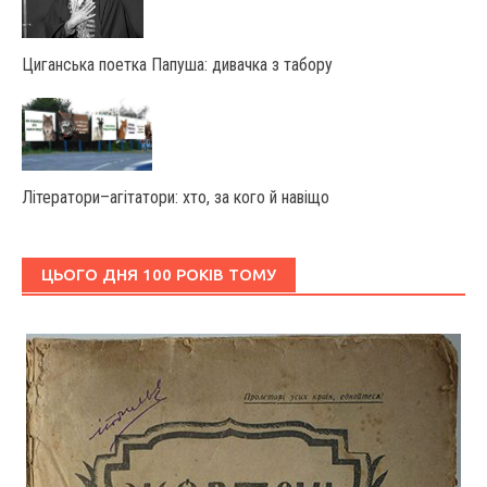
Циганська поетка Папуша: дивачка з табору
Літератори–агітатори: хто, за кого й навіщо
ЦЬОГО ДНЯ 100 РОКІВ ТОМУ