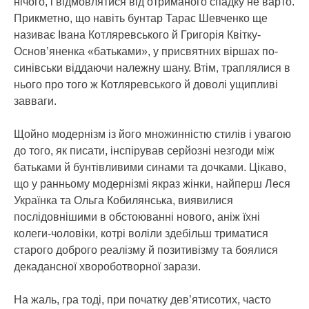
нічого, і відмовлятися від отриманого спадку не варто.
Прикметно, що навіть бунтар Тарас Шевченко ще
називає Івана Котляревського й Григорія Квітку-
Основ’яненка «батьками», у присвятних віршах по-
синівськи віддаючи належну шану. Втім, траплялися в
нього про того ж Котляревського й доволі ущипливі
завваги.
Щойно модернізм із його множинністю стилів і увагою
до того, як писати, інспірував серйозні незгоди між
батьками й бунтівливими синами та дочками. Цікаво,
що у ранньому модернізмі якраз жінки, найперш Леся
Українка та Ольга Кобилянська, виявилися
послідовнішими в обстоюванні нового, аніж їхні
колеги-чоловіки, котрі воліли здебільш триматися
старого доброго реалізму й позитивізму та боялися
декадансної хвороботворної зарази.
На жаль, гра тоді, при початку дев’ятисотих, часто