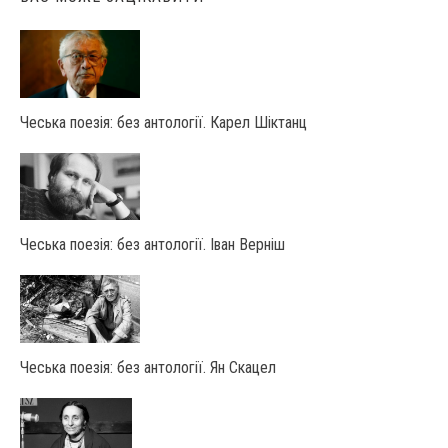
Чеська поезія: без антології. Карел Шіктанц
Чеська поезія: без антології. Іван Верніш
Чеська поезія: без антології. Ян Скацел