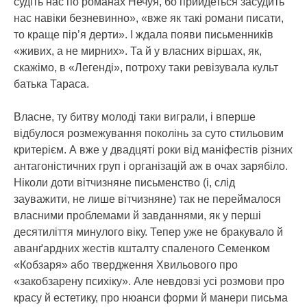
судіть нас по романах Нечуя, бо прийдеться засудить
нас навіки безневинно», «вже як такі романи писати,
то краще пір’я дерти». І ждала появи письменників
«живих, а не мирних». Та й у власних віршах, як,
скажімо, в «Легенді», потроху таки ревізувала культ
батька Тараса.
Власне, ту битву молоді таки виграли, і вперше
відбулося розмежування поколінь за суто стильовим
критерієм. А вже у двадцяті роки від маніфестів різних
антагоністичних груп і організацій аж в очах зарябіло.
Ніколи доти вітчизняне письменство (і, слід
зауважити, не лише вітчизняне) так не переймалося
власними проблемами й завданнями, як у перші
десятиліття минулого віку. Тепер уже не бракувало й
аванґардних жестів кшталту спаленого Семенком
«Кобзаря» або твердження Хвильового про
«закобзарену психіку». Але невдовзі усі розмови про
красу й естетику, про нюанси форми й манери письма