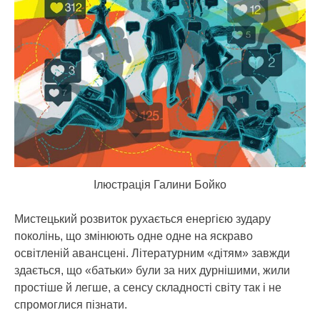
Ілюстрація Галини Бойко
Мистецький розвиток рухається енергією зудару
поколінь, що змінюють одне одне на яскраво
освітленій авансцені. Літературним «дітям» завжди
здається, що «батьки» були за них дурнішими, жили
простіше й легше, а сенсу складності світу так і не
спромоглися пізнати.