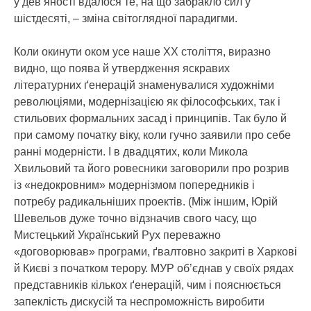
у дев’яності вдалося те, на що забракло сил у
шістдесяті, – зміна світоглядної парадигми.
Коли окинути оком усе наше ХХ століття, виразно
видно, що поява й утвердження яскравих
літературних ґенерацій знаменувалися художніми
революціями, модернізацією як філософських, так і
стильових формальних засад і принципів. Так було й
при самому початку віку, коли гучно заявили про себе
ранні модерністи. І в двадцятих, коли Микола
Хвильовий та його ровесники заговорили про розрив
із «недокровним» модернізмом попередників і
потребу радикальніших проектів. (Між іншим, Юрій
Шевельов дуже точно відзначив свого часу, що
Мистецький Український Рух переважно
«договорював» програми, ґвалтовно закриті в Харкові
й Києві з початком терору. МУР об’єднав у своїх рядах
представників кількох ґенерацій, чим і пояснюється
запеклість дискусій та неспроможність виробити