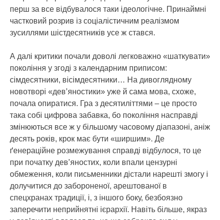
перш за все відбувалося таки ідеологічне. Принаймні
частковий розрив із соціалістичним реалізмом
зусиллями шістдесятників усе ж стався.
А далі критики почали доволі легковажно «шаткувати»
покоління у згоді з календарним приписом:
сімдесятники, вісімдесятники… На дивоглядному
новотворі «дев’яностики» уже й сама мова, схоже,
почала опиратися. Гра з десятиліттями – це просто
така собі цифрова забавка, бо покоління насправді
змінюються все ж у більшому часовому діапазоні, аніж
десять років, крок має бути «ширшим». Де
ґенераційне розмежування справді відбулося, то це
при початку дев’яностих, коли впали цензурні
обмеження, коли письменники дістали нарешті змогу і
долучитися до забороненої, арештованої в
спецхранах традиції, і, з іншого боку, безбоязно
заперечити неприйнятні ієрархії. Навіть більше, якраз