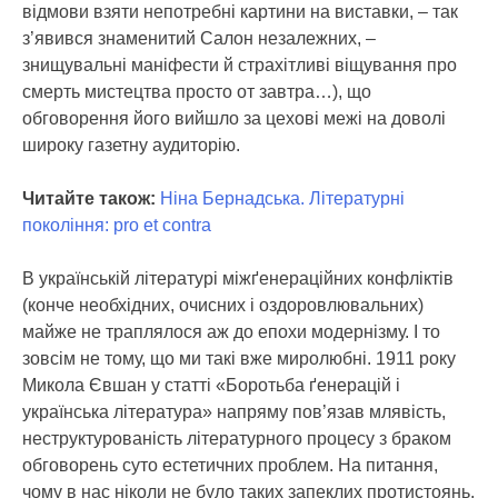
відмови взяти непотребні картини на виставки, – так
з’явився знаменитий Салон незалежних, –
знищувальні маніфести й страхітливі віщування про
смерть мистецтва просто от завтра…), що
обговорення його вийшло за цехові межі на доволі
широку газетну аудиторію.
Читайте також:
Ніна Бернадська. Літературні
покоління: pro et contra
В українській літературі міжґенераційних конфліктів
(конче необхідних, очисних і оздоровлювальних)
майже не траплялося аж до епохи модернізму. І то
зовсім не тому, що ми такі вже миролюбні. 1911 року
Микола Євшан у статті «Боротьба ґенерацій і
українська література» напряму пов’язав млявість,
неструктурованість літературного процесу з браком
обговорень суто естетичних проблем. На питання,
чому в нас ніколи не було таких запеклих протистоянь,