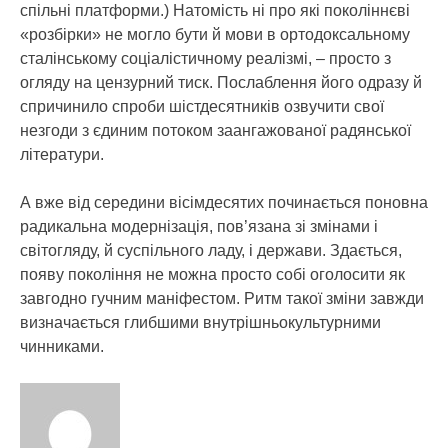
спільні платформи.) Натомість ні про які поколіннєві
«розбірки» не могло бути й мови в ортодоксальному
сталінському соціалістичному реалізмі, – просто з
огляду на цензурний тиск. Послаблення його одразу й
спричинило спроби шістдесятників озвучити свої
незгоди з єдиним потоком заангажованої радянської
літератури.
А вже від середини вісімдесятих починається поновна
радикальна модернізація, пов’язана зі змінами і
світогляду, й суспільного ладу, і держави. Здається,
появу покоління не можна просто собі оголосити як
завгодно гучним маніфестом. Ритм такої зміни завжди
визначається глибшими внутрішньокультурними
чинниками.