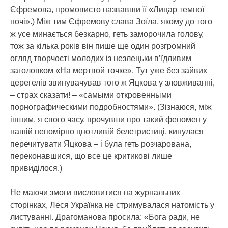
Єфремова, промовисто назвавши її «Лицар темної
ночі».) Між тим Єфремову слава Зоїла, якому до того
ж усе минається безкарно, геть заморочила голову,
тож за кілька років він пише ще один розгромний
огляд творчості молодих із незлецьки в’їдливим
заголовком «На мертвой точке». Тут уже без зайвих
церегелів звинувачував того ж Яцкова у зловживанні,
– страх сказати! – «самыми откровенными
порнографическими подробностями». (Зізнаюся, між
іншим, я свого часу, прочувши про такий феномен у
нашій непомірно цнотливій белетристиці, кинулася
перечитувати Яцкова – і була геть розчарована,
переконавшися, що все це критикові лише
привиділося.)
Не маючи змоги висловитися на журнальних
сторінках, Леся Українка не стримувалася натомість у
листуванні. Драгоманова просила: «Бога ради, не