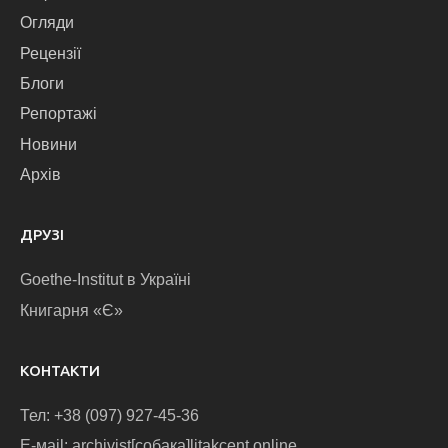
Огляди
Рецензії
Блоги
Репортажі
Новини
Архів
ДРУЗІ
Goethe-Institut в Україні
Книгарня «Є»
КОНТАКТИ
Тел: +38 (097) 927-45-36
E-маіl: archivist[собака]litakcent.online