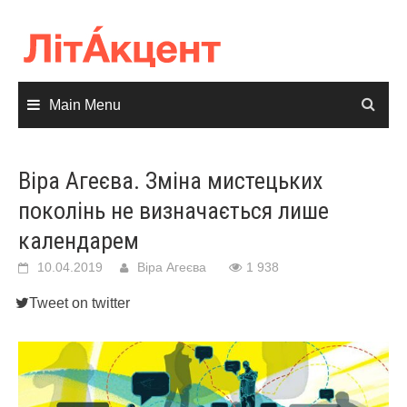
Skip
to
content
Main Menu
Віра Агеєва. Зміна мистецьких
поколінь не визначається лише
календарем
10.04.2019
Віра Агеєва
1 938
Tweet on twitter