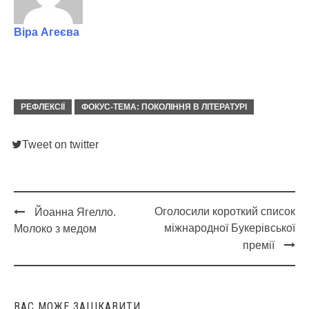
Віра Агеєва
РЕФЛЕКСІЇ
ФОКУС-ТЕМА: ПОКОЛІННЯ В ЛІТЕРАТУРІ
Tweet on twitter
Оголосили короткий список
Йоанна Ягелло.
Post
міжнародної Букерівської
Молоко з медом
navigation
премії
ВАС МОЖЕ ЗАЦІКАВИТИ