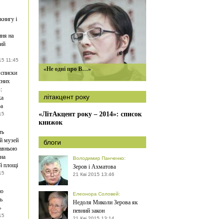
книгу і
ня на
ий
15 11:45
«Не одні про В…»
 списки
сних
:
літакцент року
ка
ра
«ЛітАкцент року – 2014»: список
15
книжок
ть
й музей
блоги
давньою
на
Володимир Панченко
:
й площі
Зеров і Ахматова
15
21 Кві 2015 13:46
но
Елеонора Соловей
:
ь
Недоля Миколи Зерова як
»
певний закон
15
21 Кві 2015 13:14