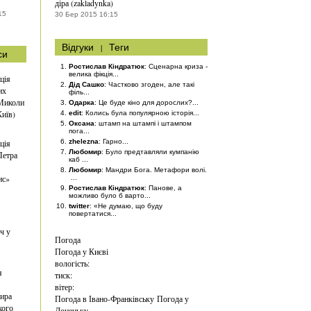
діра (zakladynka)
15
30 Бер 2015 16:15
Відгуки
|
Теги
си
Ростислав Кіндратюк
: Сценарна криза -
велика фікція...
ція
Дід Сашко
: Частково згоден, але такі
их
філь...
 Миколи
Одарка
: Це буде кіно для дорослих?...
Київ)
edit
: Колись була популярною історія...
Оксана
: штамп на штампі і штампом
пога...
ція
zhelezna
: Гарно...
Любомир
: Було предтавляли кумпанію
Петра
каб ...
Любомир
: Мандри Бога. Метафори волі.
ис»
...
Ростислав Кіндратюк
: Панове, а
можливо було б варто...
twitter
: «Не думаю, що буду
повертатися...
ч у
Погода
Погода у
Києві
вологість:
я
тиск:
вітер:
ира
Погода в Івано-Франківську
Погода у
кого
Донецьку