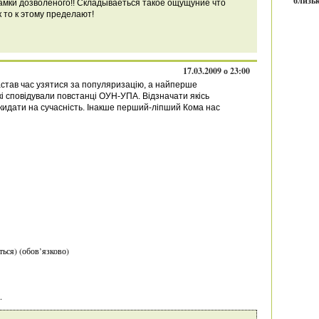
близьк
амки дозволеного!! Складываеться такое ощущуние что
 то к этому пределают!
17.03.2009 о 23:00
астав час узятися за популяризацію, а найперше
кі сповідували повстанці ОУН-УПА. Відзначати якісь
кидати на сучасність. Інакше перший-ліпший Кома нас
ться) (обов’язково)
.