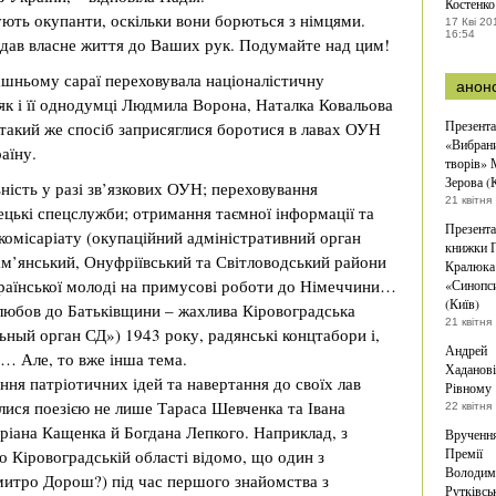
Костенко
ідують окупанти, оскільки вони борються з німцями.
17 Кві 20
16:54
іддав власне життя до Ваших рук. Подумайте над цим!
шньому сараї переховувала націоналістичну
анон
 як і її однодумці Людмила Ворона, Наталка Ковальова
Презента
такий же спосіб заприсяглися боротися в лавах ОУН
«Вибран
аїну.
творів»
Зерова (
ність у разі зв’язкових ОУН; переховування
21 квітня
цькі спецслужби; отримання таємної інформації та
Презента
скомісаріату (окупаційний адміністративний орган
книжки 
ам’янський, Онуфріївський та Світловодський райони
Кралюка
раїнської молоді на примусові роботи до Німеччини…
«Синопс
(Київ)
а любов до Батьківщини – жахлива Кіровоградська
21 квітня
ный орган СД») 1943 року, радянські концтабори і,
Андрей
і… Але, то вже інша тема.
Хаданові
ня патріотичних ідей та навертання до своїх лав
Рівному
алися поезією не лише Тараса Шевченка та Івана
22 квітня
ріана Кащенка й Богдана Лепкого. Наприклад, з
Врученн
Премії
 Кіровоградській області відомо, що один з
Володим
итро Дорош?) під час першого знайомства з
Рутківсь