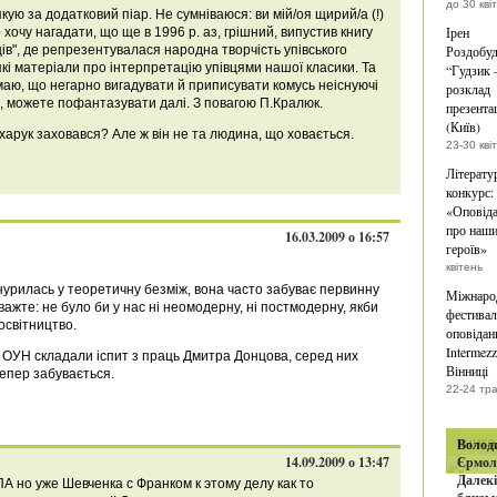
до 30 кві
ю за додатковий піар. Не сумніваюся: ви мій/оя щирий/а (!)
Ірен
хочу нагадати, що ще в 1996 р. аз, грішний, випустив книгу
ів", де репрезентувалася народна творчість упівського
Роздобуд
деякі матеріали про інтерпретацію упівцями нашої класики. Та
“Гудзик –
ю, що негарно вигадувати й приписувати комусь неіснуючі
розклад
ю, можете пофантазувати далі. З повагою П.Кралюк.
презента
(Київ)
харук заховався? Але ж він не та людина, що ховається.
23-30 кві
Літерату
конкурс:
«Оповід
про наш
16.03.2009 о 16:57
героїв»
квітень
нурилась у теоретичну безміж, вона часто забуває первинну
Міжнаро
ажте: не було би у нас ні неомодерну, ні постмодерну, якби
фестивал
освітництво.
оповідан
Intermezz
ви ОУН складали іспит з праць Дмитра Донцова, серед них
Вінниці
тепер забувається.
22-24 тр
книга
Волод
14.09.2009 о 13:47
Єрмол
Далекі
А но уже Шевченка с Франком к этому делу как то