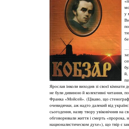
«п
мо
у 
Ви
по
ти
бе
…У
за
се
бу
й,
па
Ярослав інколи виходив зі своєї кімнати д
не були дивиною й колективні читання, п
Франка «Мойсей». (Цікаво, що стенографі
очевидячки, аж надто далекий від українсь
сьогодення, назву твору увіковічнив на с
обговорювали життя і смерть «пророка, 
националистическом духе»), що твір є за