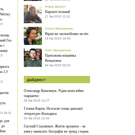
Анвар Деркач
:
ть
Нарешті вільний
Абетку
17 Кві 2015 11:31
м»
15
Олена Максименко
:
Вірші як заспокійливе на ніч
тектив,
16 Кві 2015 16:00
ний Гео
ю і
ажану
Олег Шинкаренко
:
Прихована машинка
15
Венцлових
06 Кві 2015 09:20
аркеса
за 2,5
дайджест
15
Олександр Ковальчук. Рідна мати війна
дметів
(варіанти)
08 Кві 2015 12:27
муть
Галина Кирпа. Незгасне сонце данської
літератури (Казкарка)
15 18:11
03 Кві 2015 12:44
рс для
 до
Євгеній Стасіневич. Життя прожити – не
Ліни
книгу написати: біографія як тренд і чорна