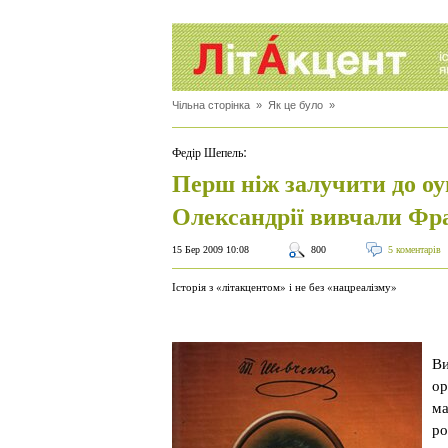
Чільна сторінка
»
Як це було
»
:
Федір Шепель
Перш ніж залучити до оун
Олександрії вивчали Фр
15 Бер 2009 10:08
800
5 коментарів
Історія з «літакцентом» і не без «нацреалізму»
Ви
ор
ма
ро