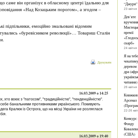
о саме він організує в обласному центрі їдальню для
“Джури”
я оповідання «Над Козацьким порогом», а згодом –
23 квітня
Дев’яте
врученн
ькі підпільники, емоційно змальовані відомим
Мистецьк
итувались «буревісником революції»… Товариш Сталін
премії
«Глодос
и.
скарб»
24 квітня
Я на тебе
чекатиму
Друкувати
деревом 
дра (афр
українськ
читання)
26 квітня
16.03.2009 о 14:25
Книжков
 хто воює з "патосом", "традиційністю", "тенденційністю".
Арсенал
 себе банальними противниками українського. Покивують
(Програ
рдега Кралюк із Острога, що на місці України не розляглася
22-26 кві
бія.
Конкурс 
Фонду
Ковалев
(США)
16.03.2009 о 19:40