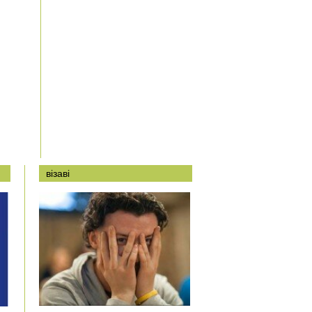
візаві