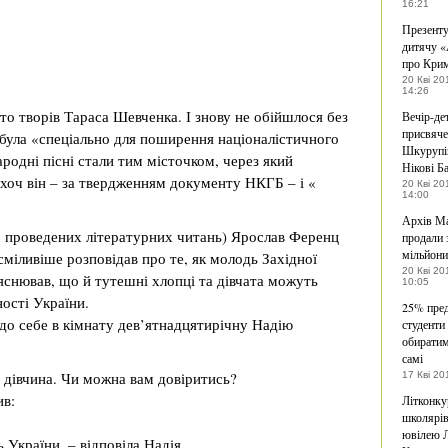
16:21
Презенту
дитячу «
про Кри
20 Кві 20
14:26
о творів Тараса Шевченка. І знову не обійшлося без
Вечір-де
присвяче
була «спеціально для поширення націоналістичного
Шкурупі
ародні пісні стали тим місточком, через який
Нікові Б
 хоч він – за твердженням документу НКГБ – і «
20 Кві 20
14:00
Архів М
о проведених літературних читань) Ярослав Ференц
продали 
мільйони
міливіше розповідав про те, як молодь Західної
20 Кві 20
ояснював, що й тутешні хлопці та дівчата можуть
10:05
ості України.
25% пре
 до себе в кімнату дев’ятнадцятирічну Надію
студенти
обирати
самі
йка дівчина. Чи можна вам довіритись?
17 Кві 20
ив:
Літконку
школярів
ювілею 
 України, – відповіла Надія.