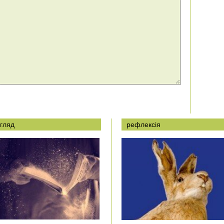
гляд
рефлексія