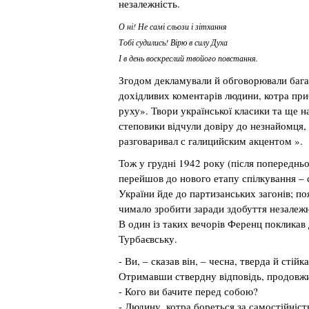
незалежність.
О ні! Не самі сльози і зітхання
Тобі судились! Вірю в силу Духа
І в день воскреслий твойого повстання.
Згодом декламували й обговорювали багат
дохідливих коментарів людини, котра при
руху». Твори української класики та ще н
степовики відчули довіру до незнайомця,
разговаривал с галицийским акцентом ».
Тож у грудні 1942 року (після попереднь
перейшов до нового етапу спілкування – с
України йде до партизанських загонів; п
чимало зробити заради здобуття незалежн
В один із таких вечорів Ференц покликав
Турбаєвську.
- Ви, – сказав він, – чесна, тверда й сті
Отримавши ствердну відповідь, продовж
- Кого ви бачите перед собою?
- Людину, котра бореться за самостійність