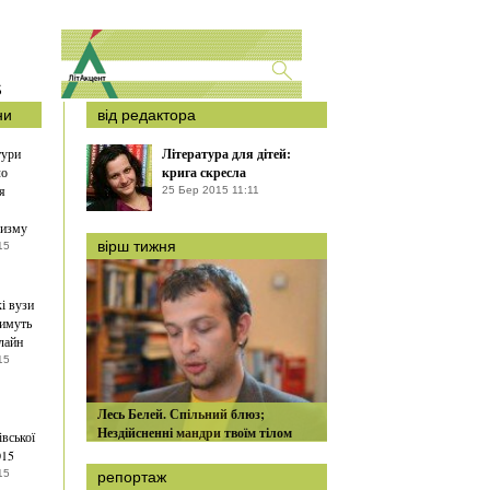
S
ни
від редактора
тури
Література для дітей:
ло
крига скресла
я
25 Бер 2015 11:11
ризму
вірш тижня
15
кі вузи
тимуть
лайн
15
Лесь Белей. Спільний блюз;
Нездійсненні мандри твоїм тілом
івської
015
15
репортаж