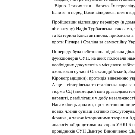
- Вірно. І таких як я – багато. Їх пересл
Бачите, я перед Вами відкрився, цим я в
Пройшовши відповідну перевірку (в дома
літературу) Надія Турбаєвська, так само,
та Катерина Константинова, приблизно в 
проти Гітлера і Сталіна за самостійну Укр
Попереду була небезпечна підпільна діяль
функціонерів ОУН, на яких полювали німе
необхідних документів з місцевого гебіт
охоплював сучасні Олександрійський, Зн
Кіровоградщини); протидія вивезенню ук
А ще – гітлерівська та сталінська кара з
тюрма СД («немецкий контрразведыватель
нарешті, реабілітація у добу незалежност
Насамкінець додамо, що з метою поширен
нових членів оунівці активно послуговув
Франка, а також історичними творами Ад
аналогічної до цитованих справ УНКГБ по
провідників ОУН Дмитро Винниченко (Дм