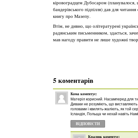
кіровоградцем Дубосаром (планувалося, щ
бандерівського підпілля) дав для читанн
книгу про Мазепу.
Втім, не дивно, що олітературені українс
радянським письменником, здається, зач
мав нагоду правити не лише художні твор
5 коментарів
Кома
коментує:
Матеріл корисний. Насамперед для тих,
Диваки не розуміють, що виставляють
головами і квилять-жаліють, як той се
Ісландія, Польща чи нехай навіть Намі
ВІДПОВІCТИ
Кралюк
коментує: