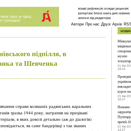
|
|
|
|
візаві
рефлексія
огляди
рецензія
|
|
|
|
репортаж
блоги
книга дня
новини
|
|
анонси
від редактора
Автори
Про нас
Друзі
Архів
RS
нови
Мінкуль
ініціюва
івського підпілля, в
створенн
музею
анка та Шевченка
тоталіта
21 Кві 20
19:23
Провідні
українсь
виклада
курси он
21 Кві 20
16:27
вчаючи справи колишніх радянських каральних
Названо
лауреатів
ганів зразка 1944 року, натрапив на прецікаві
Пулітцер
теріали, в яких доволі детально (аж до діалогів)
премії-2
зповідається, як саме бандерівці з так званих
21 Кві 20
14:27