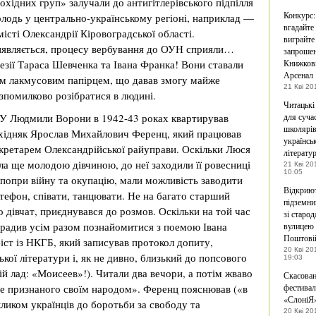
охідних груп» залучали до антигітлерівського підпілля
Конкурс:
лодь у центрально-українському регіоні, наприклад —
вгадайте 
місті Олександрії Кіровоградської області.
виграйте
являється, процесу вербування до ОУН сприяли…
запрошен
езії Тараса Шевченка та Івана Франка! Вони ставали
Книжков
Арсенал
м лакмусовим папірцем, що давав змогу майже
21 Кві 20
зпомилково розібратися в людині.
Читацькі
 Людмили Ворони в 1942-43 роках квартирував
для суча
школярів
хідняк Ярослав Михайлович Ференц, який працював
українсь
кретарем Олександрійської райуправи. Оскільки Люся
літерату
ла ще молодою дівчиною, до неї заходили її ровесниці
21 Кві 20
10:05
 попри війну та окупацію, мали можливість заводити
Відкрию
тефон, співати, танцювати. Не на багато старший
підземни
о дівчат, приєднувався до розмов. Оскільки на той час
зі старо
орадив усім разом познайомитися з поемою Івана
вулицею 
Поштові
ст із НКГБ, який записував протокол допиту,
20 Кві 20
кої літератури і, як не дивно, близький до попсового
19:03
вій лад: «Моисеев»!). Читали два вечори, а потім жваво
Скасова
не признаного своїм народом». Ференц пояснював («в
фестивал
«СлоніЯ
кликом українців до боротьби за свободу та
20 Кві 20