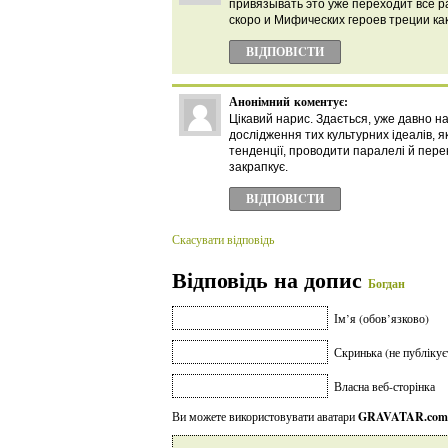
привязывать это уже переходит все р
скоро и Мифических героев треции как
ВІДПОВІCТИ
Анонімний
коментує:
Цікавий нарис. Здається, уже давно н
дослідження тих культурних ідеалів, я
тенденції, проводити паралелі й пере
закрапкує.
ВІДПОВІCТИ
Скасувати відповідь
Відповідь на допис
Богдан
Ім’я (обов’язково)
Скринька (не публікує
Власна веб-сторінка
Ви можете використовувати аватари
GRAVATAR.com