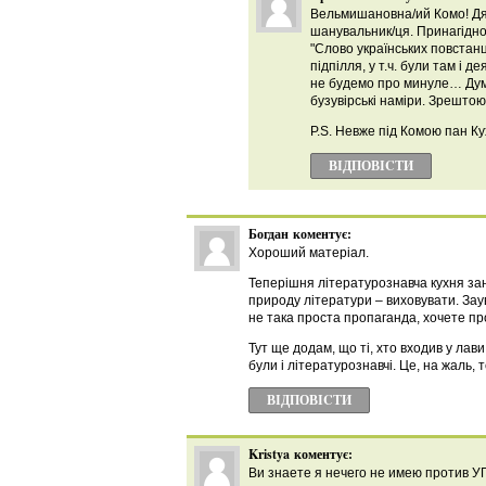
Вельмишановна/ий Комо! Дяку
шанувальник/ця. Принагідно 
"Слово українських повстанц
підпілля, у т.ч. були там і 
не будемо про минуле… Дума
бузувірські наміри. Зрешто
P.S. Невже під Комою пан Ку
ВІДПОВІCТИ
Богдан
коментує:
Хороший матеріал.
Теперішня літературознавча кухня за
природу літератури – виховувати. Заув
не така проста пропаганда, хочете пр
Тут ще додам, що ті, хто входив у ла
були і літературознавчі. Це, на жаль, 
ВІДПОВІCТИ
Kristya
коментує:
Ви знаете я нечего не имею против УП