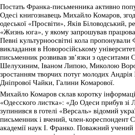
Постать Франка-письменника активно поп
Одесі книгознавець Михайло Комаров, зго
одеської «Просвіти», Яків Біловодський, 
«Жизнь юга», у якому запрошував працюва
Певні культурноосвітні кола пропонували 
викладання в Новоросійському університет
письменник розвивав зв’язки з одеситами 
Шелухиним, Іваном Липою, Миколою Воро
зростанням творчих потуг молодих Андрія 
Дніпрової Чайки, Галини Комарової.
Михайло Комаров склав коротку інформац
«Одесского листка»: «До Одеси прибув зі Л
зупинився в готелі «Версаль» відомий укр
письменник і вчений, член-кореспондент С
академії наук І. Франко. Поважний учений