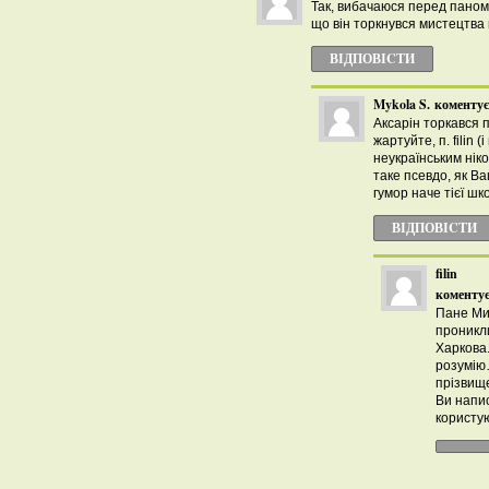
Так, вибачаюся перед паном
що він торкнувся мистецтва
ВІДПОВІCТИ
Mykola S.
коментує
Аксарін торкався 
жартуйте, п. filin 
неукраїнським нік
таке псевдо, як В
гумор наче тієї шк
ВІДПОВІCТИ
filin
коментує
Пане Ми
проникли
Харкова.
розумiю
прізвище
Ви напи
користу