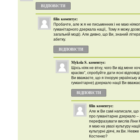
ВІДПОВІCТИ
filin
коментує:
Пробачте, але ж я не письменник i не маю нiяко
гуманітарного дзеркала нації,. Тому я можу дозв
загальній моді). Але дивно, що Ви, знаний літера
абетку.
ВІДПОВІCТИ
Mykola S.
коментує:
Щось ніяк не втну, чого Ви від мене х
красіво”, спробуйте дати ясні відповід
Ви вважаєте, що я ігнорую українську 
гуманітарне) дзеркало нації Ви вважає
ВІДПОВІCТИ
filin
коментує:
Але ж Ви самі написали, що 
про гуманітарне дзеркало – 
перефразувати вислів Ліни 
я маю на увазі культуру нації
культурні діячі, як Ви. Невже
Костенко?