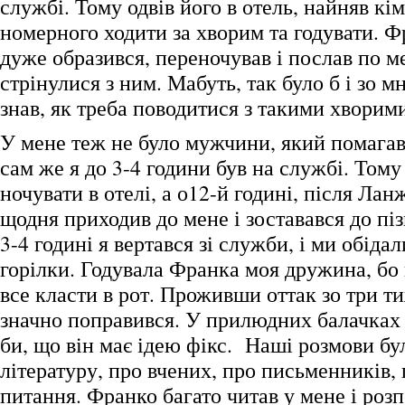
службі. Тому одвів його в отель, найняв кі
номерного ходити за хворим та годувати. 
дуже образився, переночував і послав по м
стрінулися з ним. Мабуть, так було б і зо м
знав, як треба поводитися з такими хворим
У мене теж не було мужчини, який помагав
сам же я до 3-4 години був на службі. Тому
ночувати в отелі, а о12-й годині, після Ла
щодня приходив до мене і зоставався до піз
3-4 годині я вертався зі служби, і ми обіда
горілки. Годувала Франка моя дружина, бо
все класти в рот. Проживши оттак зо три т
значно поправився. У прилюдних балачках 
би, що він має ідею фікс. Наші розмови бу
літературу, про вчених, про письменників, 
питання. Франко багато читав у мене і роз