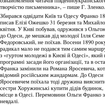
ознайомлення читачів південноукраїнського
творчістю письменника», – пише Г. Зленко
Збирався одвідати Київ та Одесу Франко 1
писав Елізі Ожешко 31 березня та Михайло
квітня. У Киві побував, одружився з Ольг
до Одеси, де мешкав дід молодої Ілля Сем
Федоровський, не поїхав. Восени 1890 рок
радикал мало не подався тим самим маршру
з «гуртом молодежі в Києві й Одесі», який 
програмні засади його організації, та в ос
Франка замінили на Романа Яросевича, ко
відомий російським жандармам. До Одеси в
Яросевичем поїхала тоді дружина вияснити
сестри Хоружинські купити дідів будинок, 
місце в Одесі. Перемовини Ольги Франко 
невдалі.