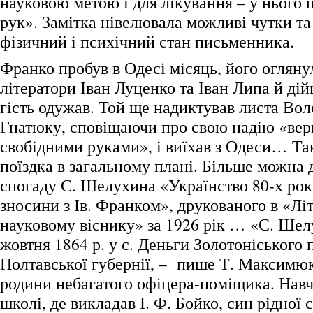
науковою метою і для лікування – у нього п
рук». Замітка нівелювала можливі чутки та
фізичний і психічний стан письменника.
Франко пробув в Одесі місяць, його оглянул
літератори Іван Луценко та Іван Липа й ді
гість одужав. Той ще надиктував листа Во
Гнатюку, сповіщаючи про свою надію «верн
свобідними руками», і виїхав з Одеси… Та
поїздка в загальному плані. Більше можна д
спогаду С. Шелухина «Українство 80-х рокі
зносини з Ів. Франком», друкованого в «Лі
науковому віснику» за 1926 рік … «С. Шел
жовтня 1864 р. у с. Деньги Золотоніського 
Полтавської губернії, – пише Т. Максимюк
родини небагатого офіцера-поміщика. Навч
школі, де викладав І. Ф. Бойко, син рідної 