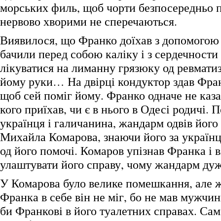
морських филь, щоб чорти безпосередньо 
нервово хворими не сперечаються.
Виявилося, що Франко доїхав з допомогою 
бачили перед собою каліку і з сердечности
лікуватися на лиманну грязюку од ревмати
йому руки… На двірці кондуктор здав Фра
щоб сей поміг йому. Франко одначе не казав
кого приїхав, чи є в нього в Одесі родичі.
українця і галичанина, жандарм одвів його
Михайла Комарова, знаючи його за українц
од його помочі. Комаров упізнав Франка і в
улаштувати його справу, чому жандарм дуж
У Комарова було велике помешкання, але 
Франка в себе він не міг, бо не мав мужчи
би Франкові в його туалетних справах. Сам