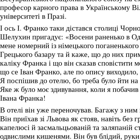
професор карного права в Українському В
університеті в Празі.
І ось І. Франко таки дістався столиці Чорн
Шелухин пригадує: «Восени раненько в Од
мене номерний із німецького поганенького
Грецького базару та й каже, що до них при
каліку Франка і що він сказав сповістити м
що се Іван Франко, але по опису виходило, 
Я поспішив до отелю, бо треба було йти на 
Яке ж було моє здивування, коли я побачив
Івана Франка!
В отелі він уже переночував. Багажу з ним 
Він приїхав зі Львова як стояв, навіть без 
капелюсі й засмальцьованій та заляпаній ст
одвислими кишенями. Він був блідий, руки