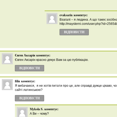
evaksarin
коментує:
Взагалі – я людина. А що такеє зосібн
http://maysterni.com/user.php?id=2565&
ВІДПОВІCТИ
Євген Аксарін
коментує:
Євген Аксарін красно дякує Вам за цю публікацію.
ВІДПОВІCТИ
filin
коментує:
Я вибачаюся, я не хотів питати про це, але справді дужце цікаво, ч
сайті латинською?
ВІДПОВІCТИ
Mykola S.
коментує:
А Ви – чому?