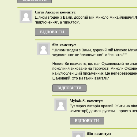
Євген Аксарін
коментує:
Цілком згоден з Вами, дорогий мій Миколо Михайловичу! 
“виключення”, а “виняток”.
ВІДПОВІCТИ
filin
коментує:
“Цілком згоден з Вами, дорогий мій Миколо Мих
зауваження: не “виключення”, а “виняток”.”
Невже Ви вважаєте, що пан Суховецький не знає
покоління виховане на творчості Миколи Сухове
найулюбленіший письменник! Це неперевершен
Шановний, хто ви такий взагалі?
ВІДПОВІCТИ
Mykola S.
коментує:
Тут якраз Аксарін правий. Жити на півдн
коментарі) деколи русизм – просто н
ВІДПОВІCТИ
filin
коментує: