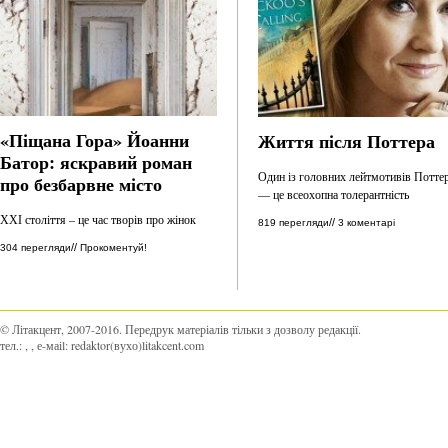
«Піщана Гора» Йоанни
Життя після Поттера
Батор: яскравий роман
Один із головних лейтмотивів Потте
про безбарвне місто
— це всеохопна толерантність
ХХІ століття – це час творів про жінок
//
819 перегляди
3 коментарі
//
304 перегляди
Прокоментуй!
© Літакцент, 2007-2016
.
Передрук матеріалів тільки з дозволу редакції.
тел.:
,
, е-маіl:
redaktor(вухо)litakcent.com