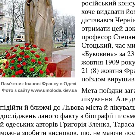
російський консу
хоче видавати йо
діставався Черні
отримати цей до
професор Степан
Стоцький, час ми
«Буковина» за 23 (
жовтня 1909 рок
21 (8) жовтня Фр
поїздом вирушив
Пам’ятник Іванові Франку в Одесі.
Мета поїздки заг
Фото з сайту www.umoloda.kiev.ua
лікування. Але д
підійти й ближчі до Львова міста й лікуваль
досліджень даного факту з біографії письм
й одеських авторів Григорія Зленка, Тара
можна зробити висновок, що, не маючи дост