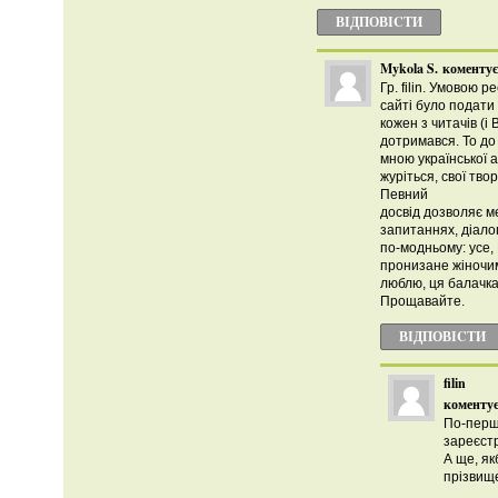
ВІДПОВІCТИ
Mykola S.
коментує
Гр. filin. Умовою р
сайті було подати 
кожен з читачів (і 
дотримався. То до 
мною української 
журіться, свої тво
Певний
досвід дозволяє м
запитаннях, діалог
по-модньому: усе,
пронизане жіночим
люблю, ця балачка
Прощавайте.
ВІДПОВІCТИ
filin
коментує
По-перш
зареєстр
А ще, як
прізвище