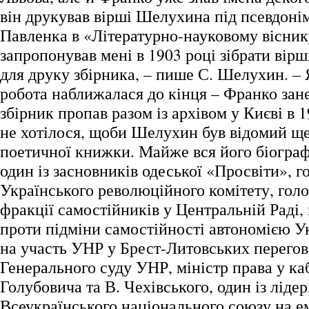
він друкував вірші Шелухина під псевдоні
Павленка в «Літературно-науковому вісни
запропонував мені в 1903 році зібрати вірш
для друку збірника, – пише С. Шелухин. – Я
робота наближалася до кінця – Франко зан
збірник пропав разом із архівом у Києві в
не хотілося, щоби Шелухин був відомий ще
поетичної книжки. Майже вся його біограф
один із засновників одеської «Просвіти», г
Українського революційного комітету, голо
фракції самостійників у Центральній Раді,
проти підміни самостійності автономією У
на участь УНР у Брест-Литовських перегов
Генерального суду УНР, міністр права у ка
Голубовича та В. Чехівського, один із лідер
Всеукраїнського національного союзу на ем