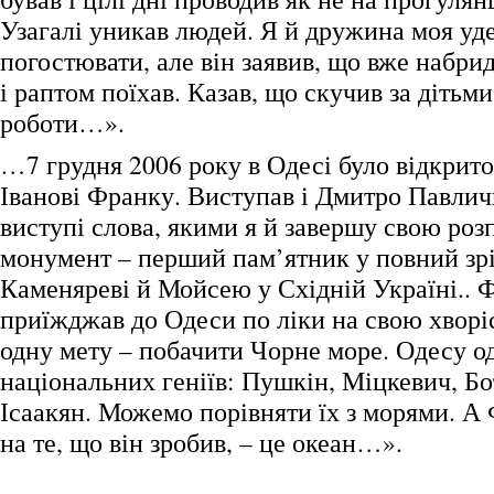
Узагалі уникав людей. Я й дружина моя уд
погостювати, але він заявив, що вже набрид
і раптом поїхав. Казав, що скучив за дітьми
роботи…».
…7 грудня 2006 року в Одесі було відкрит
Іванові Франку. Виступав і Дмитро Павличк
виступі слова, якими я й завершу свою роз
монумент – перший пам’ятник у повний зрі
Каменяреві й Мойсею у Східній Україні.. 
приїжджав до Одеси по ліки на свою хворі
одну мету – побачити Чорне море. Одесу о
національних геніїв: Пушкін, Міцкевич, Бо
Ісаакян. Можемо порівняти їх з морями. А 
на те, що він зробив, – це океан…».