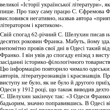
великої «Історії української літератури», як
пише. Про таку саму працю С. Єфремова 
висловився негативно, назвав автора «при
літератором і критиком».
Свій спогад 62-річний С. Шелухин писав на
десятих роковин Франка. Мабуть, йому зда
непомітно провів свої дні в Одесі такий від
Франко. І він увів до спогаду епізод з вис
засіданні історико-філологічного товариств
Цю інформацію повторило чимало одеськи
авторів, літературознавців і краєзнавців. П
виступу не було, як не було й другого приїз
Одеси у 1912 році, що також виводив дехто 
С. Шелухин закінчує так: «З Одеси Франко
бадьорим, значно поправившись. В Одесі ві
бував і цілі дні проводив як не на прогулян