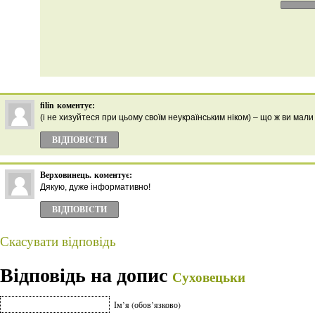
filin
коментує:
(і не хизуйтеся при цьому своїм неукраїнським ніком) – що ж ви мали
ВІДПОВІCТИ
Верховинець.
коментує:
Дякую, дуже інформативно!
ВІДПОВІCТИ
Скасувати відповідь
Відповідь на допис
Суховецьки
Ім’я (обов’язково)