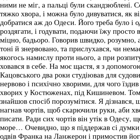
ними не міг, а пальці були скандзюблені. 
тяжко хвора, і можна було дивуватися, як ві
добратися аж до Одеси. Його треба було і о
роздягати, і годувати, подаючи їжу просто 
міцно, бадьоро. Говорив швидко, розумно, 
тоні й знервовано, та прислухався, чи нема
якогось намислу проти нього, а при розпит
ховався в себе. На моє щастя, я з допомого
Кацовського два роки студіював для судови
нервово і психічно хворими, для чого їздив
хворих у Костюженах, під Кишиневом. Тому
знайшов спосіб порозумітися. Я дізнався,
нагнав чортів, щоб скарючили руки, аби хв
писати. Ради сих чортів він утік в Одесу, щ
море… Очевидно, що я піддержав сі думки 
одвів Франка на Ланжерон і примостив йог