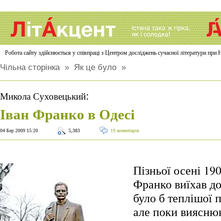
Робота сайту здійснюється у співпраці з Центром досліджень сучасної літератури п
Чільна сторінка
»
Як це було
»
:
Микола Суховецький
Іван Франко в Одесі
04 Бер 2009 15:20
5,383
19 коментарів
Пізньої осені 19
Франко виїхав д
було б теплішої 
але поки виясню