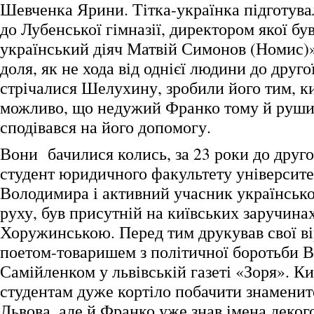
Шевченка Ярини. Тітка-українка підготува
до Лубенської гімназії, директором якої бу
український діяч Матвій Симонов (Номи
доля, як не хода від однієї людини до друго
стрічалися Шелухину, зробили його тим, ки
можливо, що недужий Франко тому й руши
сподівався на його допомогу.
Вони бачилися колись, за 23 роки до другої
студент юридичного факультету університе
Володимира і активний учасник українсько
руху, був присутній на київських заручина
Хоружинською. Перед тим друкував свої ві
поетом-товаришем з політичної боротьби
Самійленком у львівській газеті «Зоря». К
студентам дуже кортіло побачити знаменито
Львова, але й Франко уже знав імена деко