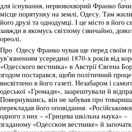
для існування, нервовохворий Франко бачи
місце порятунку на землі, Одесу. Там жили 
його друзі та однодумці. І це місто в його с
завжди в якомусь світлому (звичайно, дово
ореолі.
Про Одесу Франко чував ще перед своїм 
ув’язненням усередині 1870-х років від ко
«Одесского вестника» в Австрії Євгена Бо
згодом постарався, щоби політичний проце
висвітлено в його газеті. Незабаром і самог
одеської «Громади», заарештували й відпр
Повернувшись, він не забував про товариш
перекладав його оповідання. «Російськомо
одного з них – «Грицева шкільна наука» – 
згаданому «Одесском вестнике» й започатк