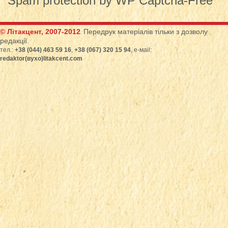
Spam protection by WP Captcha-Free
© Літакцент, 2007-2012
Передрук матеріалів тільки з дозволу
.
редакції.
тел.:
+38 (044) 463 59 16
,
+38 (067) 320 15 94
, е-маіl:
redaktor(вухо)litakcent.com