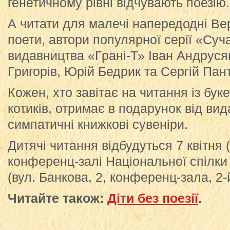
генетичному рівні відчувають поезію.
А читати для малечі напередодні Вер
поети, автори популярної серії «Суч
видавництва «Грані-Т» Іван Андруся
Григорів, Юрій Бедрик та Сергій Пан
Кожен, хто завітає на читання із бу
котиків, отримає в подарунок від ви
симпатичні книжкові сувеніри.
Дитячі читання відбудуться 7 квітня 
конференц-залі Національної спілки
(вул. Банкова, 2, конференц-зала, 2-
Читайте також:
Діти без поезії
.