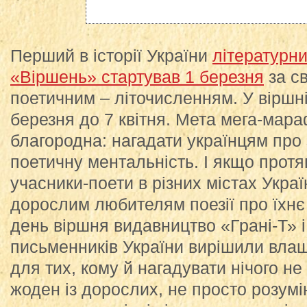
Перший в історії України
літературн
«Віршень» стартував 1 березня
за с
поетичним – літочисленням. У віршні 3
березня до 7 квітня. Мета мега-мар
благородна: нагадати українцям про 
поетичну ментальність. І якщо прот
учасники-поети в різних містах Укра
дорослим любителям поезії про їхнє 
день віршня видавництво «Грані-Т» 
письменників України вирішили влаш
для тих, кому й нагадувати нічого не 
жоден із дорослих, не просто розумі