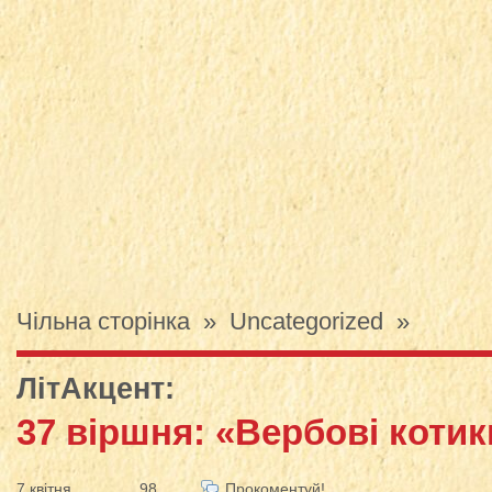
Чільна сторінка
»
Uncategorized
»
ЛітАкцент
:
37 віршня: «Вербові котик
7 квітня
98
Прокоментуй!