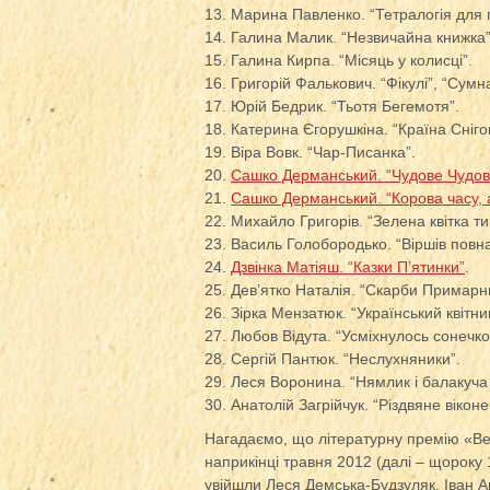
13. Марина Павленко. “Тетралогія для пі
14. Галина Малик. “Незвичайна книжка”
15. Галина Кирпа. “Місяць у колисці”.
16. Григорій Фалькович. “Фікулі”, “Сумна
17. Юрій Бедрик. “Тьотя Бегемотя”.
18. Катерина Єгорушкіна. “Країна Снігов
19. Віра Вовк. “Чар-Писанка”.
20.
Сашко Дерманський. “Чудове Чудови
21.
Сашко Дерманський. “Корова часу, 
22. Михайло Григорів. “Зелена квітка ти
23. Василь Голобородько. “Віршів повна
24.
Дзвінка Матіяш. “Казки П’ятинки”
.
25. Дев’ятко Наталія. “Скарби Примарни
26. Зірка Мензатюк. “Український квітник
27. Любов Відута. “Усміхнулось сонечко
28. Сергій Пантюк. “Неслухняники”.
29. Леся Воронина. “Нямлик і балакуча 
30. Анатолій Загрійчук. “Різдвяне віконе
Нагадаємо, що літературну премію «В
наприкінці травня 2012 (далі – щороку 
увійшли Леся Демська-Будзуляк, Іван 