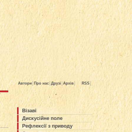
Автори
Про нас
Друзі
Архів
RSS
Візаві
Дискусійне поле
Рефлексії з приводу