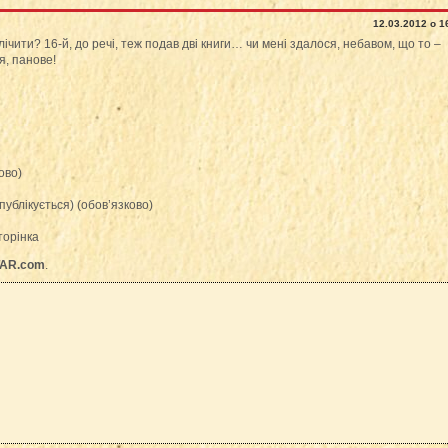
12.03.2012 о 1
лічити? 16-й, до речі, теж подав дві книги… чи мені здалося, небавом, що то –
я, панове!
ово)
публікується) (обов’язково)
торінка
AR.com
.