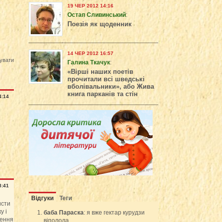
19 ЧЕР 2012 14:16
Остап Сливинський
:
Поезія як щоденник
14 ЧЕР 2012 16:57
увати
Галина Ткачук
:
«Вірші наших поетів
прочитали всі шведські
вболівальники», або Жива
книга парканів та стін
4:14
8:41
Відгуки
Теги
исти
у і
баба Параска
: я вже гектар курудзи
рення
віполола,...