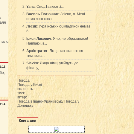
Yana
: Спод1ваюся :)...
Василь Тютюнник
: Звісно, я. Мені
А
нема чого хова...
таля
Лесик
: Українських обкладинок немає
б...
Ірися Ликович
: Яно, не образилася!
стало
Навпаки, в...
Архістратег
: Якщо так станеться -
тим, вона...
Slavko
: Якщо німці увійдуть до
1:11
фіналу,...
бо,
Погода
Погода у
Києві
вологість:
тиск:
вітер:
Погода в Івано-Франківську
Погода у
0:34
Донецьку
Книга дня