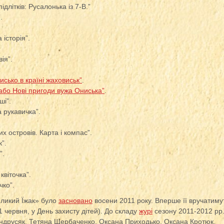
длітків: Русалонька із 7-В.”
.
 історія”.
ія”.
сько в країні жаховиськ”
.
або Нові пригоди вужа Ониська”
.
ші”.
 рукавичка”.
х островів. Карта і компас”.
”.
”.
квіточка”.
чко”.
еликий Їжак» було
засновано
восени 2011 року. Вперше її вручатиму
1 червня, у День захисту дітей). До складу
журі
сезону 2011-2012 рр
Андрусяк, Тетяна Щербаченко, Оксана Приходько, Оксана Кротюк,