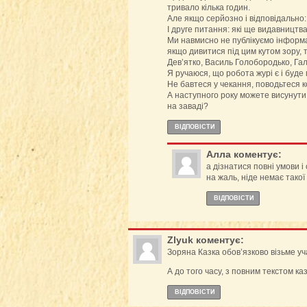
тривало кілька годин.
Але якщо серйозно і відповідально:
І друге питання: які ще видавництв
Ми навмисно не публікуємо інформац
якщо дивитися під цим кутом зору, 
Дев’ятко, Василь Голобородько, Гали
Я ручаюся, що робота журі є і буде
Не бавтеся у чекання, поводьтеся 
А наступного року можете висунути 
на заваді?
ВІДПОВІCТИ
Алла
коментує:
а дізнатися повні умови і
на жаль, ніде немає такої
ВІДПОВІCТИ
Zlyuk
коментує:
Зоряна Казка обов’язково візьме уча
А до того часу, з повним текстом ка
ВІДПОВІCТИ