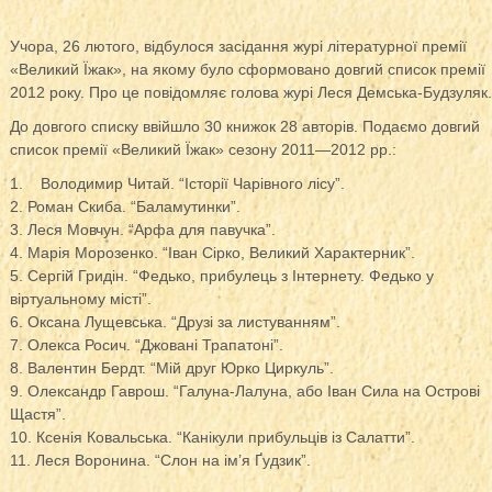
Учора, 26 лютого, відбулося засідання журі літературної премії
«Великий Їжак», на якому було сформовано довгий список премії
2012 року.
Про це повідомляє голова журі Леся Демська-Будзуляк.
До довгого списку ввійшло 30 книжок 28 авторів. Подаємо довгий
список премії «Великий Їжак» сезону 2011—2012 рр.:
1. Володимир Читай. “Історії Чарівного лісу”.
2. Роман Скиба. “Баламутинки”.
3. Леся Мовчун. “Арфа для павучка”.
4. Марія Морозенко. “Іван Сірко, Великий Характерник”.
5. Сергій Гридін. “Федько, прибулець з Інтернету. Федько у
віртуальному місті”.
6. Оксана Лущевська. “Друзі за листуванням”.
7. Олекса Росич. “Джовані Трапатоні”.
8. Валентин Бердт. “Мій друг Юрко Циркуль”.
9. Олександр Гаврош. “Галуна-Лалуна, або Іван Сила на Острові
Щастя”.
10. Ксенія Ковальська. “Канікули прибульців із Салатти”.
11. Леся Воронина. “Слон на ім’я Ґудзик”.