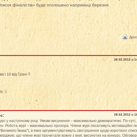
Список фіналістів» буде оголошено наприкінці березня.
Друк
28.02.2012 о 1
 і 10 від Грані-Т.
. :)
є:
28.02.2012 о 1
курс у наступному році. Умови висунення – максимально демократичні. По-суті,
ен. Робота журі – максимально прозора. Члени журі писатимуть мотиваційні л
“Великого Їжака”), в яких аргументуватимуть свої рішення щодо короткого списк
верджую, що члени журі прочитали кожну з книг, висунутих на конкурс. Обгово