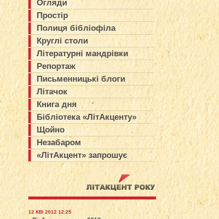
Огляди
Простір
Полиця бібліофіла
Круглі столи
Літературні мандрівки
Репортаж
Письменницькі блоги
Літачок
Книга дня
Бібліотека «ЛітАкценту»
Щойно
Незабаром
«ЛітАкцент» запрошує
12 КВІ 2012 12:25