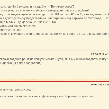
 кого іще Ви б висунули на здобуття “Великого Їжака”?
а просувають сучасних українських авторів, які пишуть для дітей?
ії про видавництва – це конкурс ТЕКСТІВ та їхніх АВТОРІВ, а не видавництв. 
то в довгому списку представлена ціла Україна – від Харкова до Ужгорода. На
на Малик – це далеко не Київ і не Львів.
 максимально об’єктивною.
конструктивніше.
своїх улюблених авторів. Зрештою, Ви могли це зробити і цього року. Що Вам 
23.06.2012 о 1
 строки подання робіт на конкурс можна? куди, як, яким чином подавати книгу? 
 інформації( дякую заздалегідь.
29.02.2012 о 2
сть у наступному році! :)
зки можна ознайомитися на її офіційному сайті http://www.zoryan.com