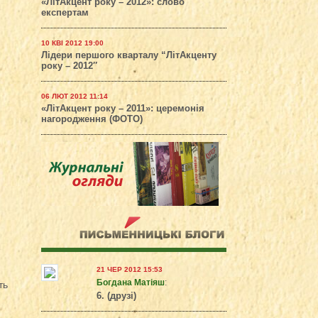
«ЛітАкцент року – 2012»: слово
експертам
10 КВІ 2012 19:00
Лідери першого кварталу “ЛітАкценту
року – 2012″
06 ЛЮТ 2012 11:14
«ЛітАкцент року – 2011»: церемонія
нагородження (ФОТО)
21 ЧЕР 2012 15:53
Богдана Матіяш
:
ть
6. (друзі)
.