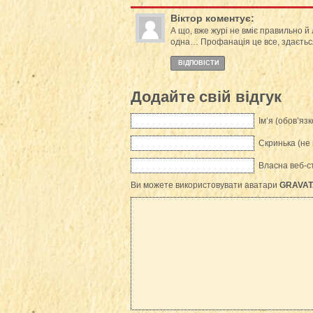
Віктор
коментує:
А що, вже журі не вміє правильно й 
одна… Профанація це все, здаєтьс
ВІДПОВІCТИ
Додайте свій відгук
Ім’я (обов’язк
Скринька (не 
Власна веб-с
Ви можете використовувати аватари
GRAVAT