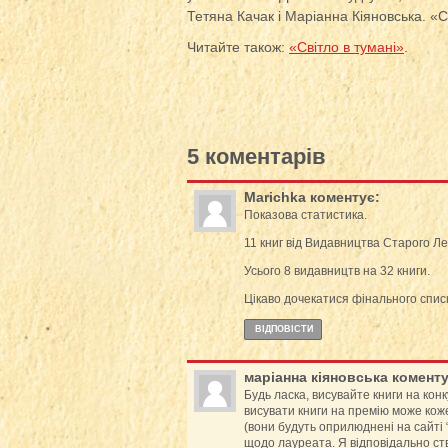
Тетяна Качак і Маріанна Кіяновська. «
Читайте також:
«Світло в тумані»
.
5 коментарів
Marichka
коментує:
Показова статистика.
11 книг від Видавництва Старого Лева
Усього 8 видавництв на 32 книги.
Цікаво дочекатися фінального списку
ВІДПОВІCТИ
маріанна кіяновська
коменту
Будь ласка, висувайте книги на кон
висувати книги на премію може кож
(вони будуть оприлюднені на сайті 
щодо лауреата. Я відповідально ст