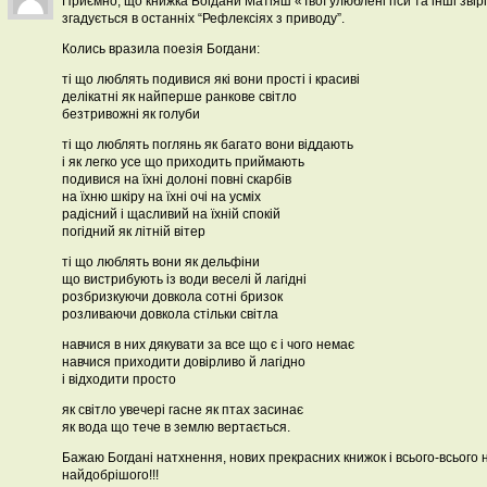
Приємно, що книжка Богдани Матіяш «Твої улюблені пси та інші зві
згадується в останніх “Рефлексіях з приводу”.
Колись вразила поезія Богдани:
ті що люблять подивися які вони прості і красиві
делікатні як найперше ранкове світло
безтривожні як голуби
ті що люблять поглянь як багато вони віддають
і як легко усе що приходить приймають
подивися на їхні долоні повні скарбів
на їхню шкіру на їхні очі на усміх
радісний і щасливий на їхній спокій
погідний як літній вітер
ті що люблять вони як дельфіни
що вистрибують із води веселі й лагідні
розбризкуючи довкола сотні бризок
розливаючи довкола стільки світла
навчися в них дякувати за все що є і чого немає
навчися приходити довірливо й лагідно
і відходити просто
як світло увечері гасне як птах засинає
як вода що тече в землю вертається.
Бажаю Богдані натхнення, нових прекрасних книжок і всього-всього 
найдобрішого!!!