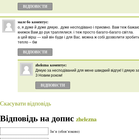
ВІДПОВІCТИ
мале бо
коментує:
о, я дуже й дуже дякую.. дуже несподівано і приємно. Вам теж бажа
книжок Вам до рук траплялися. і теж просто багато-багато світла.
а цей вірш — хай він буде і для Вас. можна ж собі дозволити зробит
тепло – бм
ВІДПОВІCТИ
zhelezna
коментує:
Дякую за несподіваний для мене швидкий відгук! І дякую за
З Новим роком!
ВІДПОВІCТИ
Скасувати відповідь
Відповідь на допис
zhelezna
Ім’я (обов’язково)