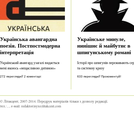
Українська авангардна
Українське минуле,
поезія. Постпостмодерна
нинішнє й майбутнє в
інтерпретація
шпигунському романі
Український авангард узагалі видається
Історії про шпигунів переживають се
мені якоюсь «нещасливою дитиною»
та системну кризу
//
//
272 перегляди
2 коментарі
633 перегляди
Прокоментуй!
© Літакцент, 2007-2014
.
Передрук матеріалів тільки з дозволу редакції.
тел.:
,
, е-маіl:
redaktor(вухо)litakcent.com