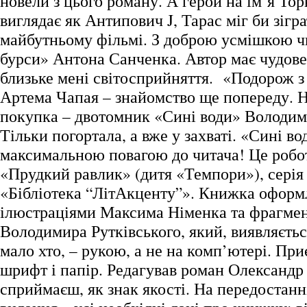
новели з цього роману. А герой на ім’я Тор
виглядає як Антипович J, Тарас міг би зігра
майбутньому фільмі. З доброю усмішкою ч
бурси» Антона Санченка. Автор має чудове
близьке мені світосприйняття. «Подорож
Артема Чапая – знайомство ще попереду. 
покупка – двотомник «Сині води» Володими
Тільки погортала, а вже у захваті. «Сині во
максимальною повагою до читача! Це роб
«Прудкий равлик» (дитя «Темпори»), сері
«Бібліотека “ЛітАкценту”». Книжка оформ
ілюстраціями Максима Німенка та фрагме
Володимира Рутківського, який, виявляєтьс
мало хто, – рукою, а не на комп’ютері. Пр
шрифт і папір. Редагував роман Олександр 
сприймаєш, як знак якості. На передостанн