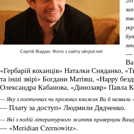
201
зап
тво
укр
бул
ле
Сергій Жадан. Фото з сайту ukrpol.net
— 
Ва
«Гербарій коханців» Наталки Сняданко, «Т
та інші звірі» Богдани Матіяш, «Happy безд
Олександра Кабанова, «Динозавр» Павла К
— Яку з поетичних чи прозових книжок Ви б назвали
— Плату за доступ» Людмили Дядченко.
— Які з подій літературного життя привернули Вашу 
— «Meridian Czernowitz».