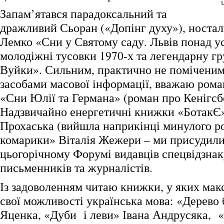
Запам’ятався парадоксальний та
дражливий Сьоран («Допінг духу»), ностал
Лемко «Сни у Святому саду. Львів понад 
молодіжні тусовки 1970-х та легендарну г
Вуйки». Сильним, практично не поміченим
засобами масової інформації, вважаю ром
«Сни Юлії та Германа» (роман про Кенігсб
Надзвичайно енергетичні книжки «БотакЄ
Прохаська (вийшла наприкінці минулого ро
комарики» Віталія Жежери – ми присудили 
цьогорічному Форумі видавців спецвідзнак
письменників та журналістів.
Із задоволенням читаю книжки, у яких мак
свої можливості українська мова: «Дерево 
Яценка, «Дуби і леви» Івана Андрусяка, 