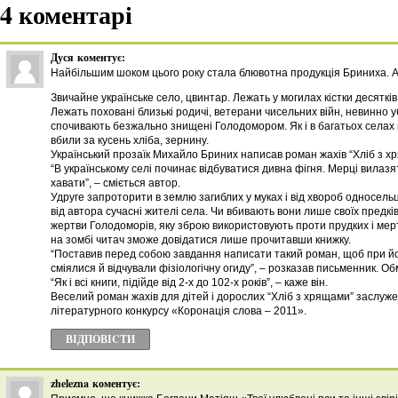
4 коментарі
Дуся
коментує:
Найбільшим шоком цього року стала блювотна продукція Бриниха. А
Звичайне українське село, цвинтар. Лежать у могилах кістки десятків
Лежать поховані близькі родичі, ветерани чисельних війн, невинно 
спочивають безжально знищені Голодомором. Як і в багатьох селах 
вбили за кусень хліба, зернину.
Український прозаїк Михайло Бриних написав роман жахів “Хліб з х
“В українському селі починає відбуватися дивна фігня. Мерці вилазят
хавати”, – сміється автор.
Удруге запроторити в землю загиблих у муках і від хвороб односель
від автора сучасні жителі села. Чи вбивають вони лише своїх предків
жертви Голодоморів, яку зброю використовують проти прудких і мер
на зомбі читач зможе довідатися лише прочитавши книжку.
“Поставив перед собою завдання написати такий роман, щоб при й
сміялися й відчували фізіологічну огиду”, – розказав письменник. Обм
“Як і всі книги, підійде від 2-х до 102-х років”, – каже він.
Веселий роман жахів для дітей і дорослих “Хліб з хрящами” заслу
літературного конкурсу «Коронація слова – 2011».
ВІДПОВІCТИ
zhelezna
коментує: