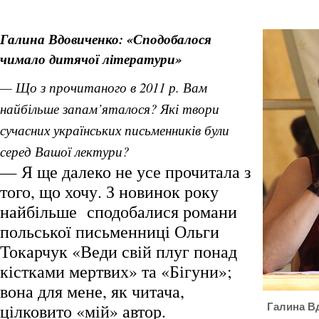
Галина Вдовиченко: «Сподобалося
чимало дитячої літератури»
— Що з прочитаного в 2011 р. Вам
найбільше запам’яталося? Які твори
сучасних українських письменників були
серед Вашої лектури?
— Я ще далеко не усе прочитала з
того, що хочу. З новинок року
найбільше сподобалися романи
польської письменниці Ольги
Токарчук «Веди свій плуг понад
кістками мертвих» та «Бігуни»;
вона для мене, як читача,
цілковито «мій» автор.
Галина Вд