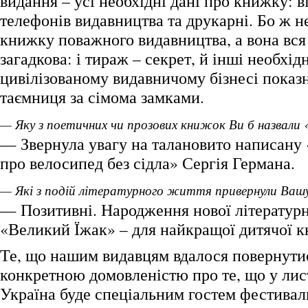
видання – усі необхідні дані про книжку: в
телефонів видавництва та друкарні. Бо ж н
книжку поважного видавництва, а вона вся
загадкова: і тираж – секрет, й інші необхідн
цивілізованому видавничому бізнесі показ
таємниця за сімома замками.
— Яку з поетичних чи прозових книжок Ви б назвали
— Звернула увагу на талановито написану
про велосипед без сідла» Сергія Германа.
— Які з подій літературного життя привернули Вашу 
— Позитивні. Народження нової літературн
«Великий Їжак» – для найкращої дитячої к
Те, що нашим видавцям вдалося повернутис
конкретною домовленістю про те, що у лис
Україна буде спеціальним гостем фестива