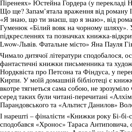
Піренеях» Юстейна Гордера (у перекладі На
Що ще? Запам’ятала враження від роману І
«Я знаю, що ти знаєш, що я знаю», від ром
Гуменюк «Білий вовк на чорному шляху». 
підкресленнях та позначках книжка-відкри
Lwow-Львів. Фатальне місто» Яна Пауля Гі
Чимало дитячої літератури сподобалося, о
фантастичні книжки письменника та худо
Нордквіста про Петсона та Фіндуса, у пере
Кирпи. У моїй домашній бібліотеці є книжк
вкотре тягнеться сама собою, не зрозуміло
серед таких були читані-перечитані «Алхім
Парандовського та «Альтист Данилов» Вол
І нарешті – фіналісти «Книжки року Бі-бі-
сподобався «Хронос» Тараса Антиповича, 