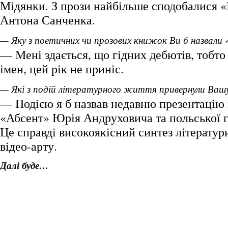
Мідянки. З прози найбільше сподобалися 
Антона Санченка.
— Яку з поетичних чи прозових книжок Ви б назвали
— Мені здається, що гідних дебютів, тобто
імен, цей рік не приніс.
— Які з подій літературного життя привернули Вашу 
— Подією я б назвав недавню презентацію
«Абсент» Юрія Андруховича та польської 
Це справді високоякісний синтез літератур
відео-арту.
Далі буде…