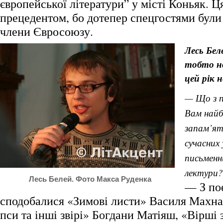
європейської літератури” у місті Коньяк. Ц
прецедентом, бо дотепер спецгостями були
члени Євросоюзу.
Лесь Бел
тобто но
цей рік н
— Що з п
Вам найб
запам’ят
сучасних 
письменн
лектури?
Лесь Белей. Фото Макса Руденка
— З пое
сподобалися «Зимові листи» Василя Махна
пси та інші звірі» Богдани Матіяш, «Вірші 