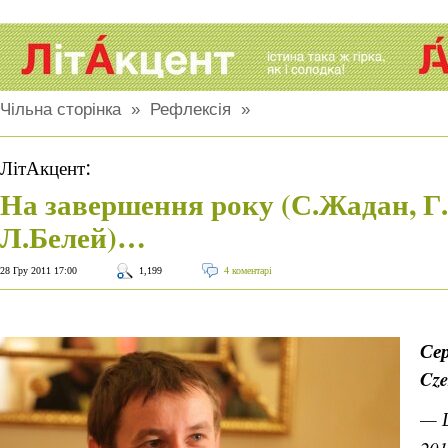
Чільна сторінка
»
Рефлексія
»
:
ЛітАкцент
На завершення року (С.Жадан, Г
Л.Белей)…
28 Гру 2011 17:00
1,199
4 коментарі
Сер
Cze
— 