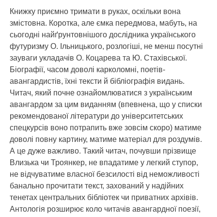
Книжку приємно тримати в руках, оскільки вона
змістовна. Коротка, але ємка передмова, мабуть, на
сьогодні найґрунтовнішого дослідника українського
футуризму О. Ільницького, розлогіші, не менш посутні
зауваги укладачів О. Коцарева та Ю. Стахівської.
Біографії, часом доволі карколомні, поетів-
авангардистів, їхні тексти й бібліографія видань.
Читач, який почне ознайомлюватися з українським
авангардом за цим виданням (впевнена, що у списки
рекомендованої літератури до університетських
спецкурсів воно потрапить вже зовсім скоро) матиме
доволі повну картину, матиме матеріал для роздумів.
А це дуже важливо. Такий читач, почувши прізвище
Влизька чи Троянкер, не впадатиме у легкий ступор,
не відчуватиме власної безсилості від неможливості
банально прочитати текст, захований у надійних
тенетах центральних бібліотек чи приватних архівів.
Антологія розширює коло читачів авангардної поезії,