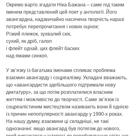
Окремо варто згадати Ніка Бажана – саме під таким
іменем представлений цей поет у антології. Його
авангардна, надзвичайно насичена творчість наразі
потребує перепрочитання і нових оцінок:
Різкий плижок, зухвалий скік,
сухий, як дріб, галоп
і флейт одчай, цих флейт баских
над ямами синкоп.
У зв’язку із багатьма іменами спливає проблема
взаємин авангарду і соцреалізму. Укладачі вважають,
що «авангардисти здебільшого підтримали нову
диктатуру», за що потім розплатилися власним
життям і можливістю до творчості. Саме зв’язок із
соцреалістиним мистецтвом називають вони й однією
із причин непопулярності авангарду у 1990-х роках.
На нашу думку, взаємини ці складніші, не такі
однозначні: якщо авангард був потягом до нового,
який виражався у інтересі до перебудування світу, що