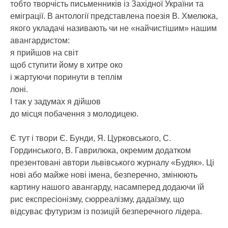
тобто творчість письменників із Західної України та
еміграції. В антології представлена поезія В. Хмелюка,
якого укладачі називають чи не «найчистішим» нашим
авангардистом:
я прийшов на світ
щоб ступити йому в хитре око
і жартуючи поринути в теплім
лоні.
І так у задумах я дійшов
до місця побачення з молодицею.
Є тут і твори Є. Бунди, Я. Цурковського, С.
Гординського, В. Гаврилюка, окремим додатком
презентовані автори львівського журналу «Будяк». Ці
нові або майже нові імена, безперечно, змінюють
картину нашого авангарду, насамперед додаючи їй
рис експресіонізму, сюрреалізму, дадаїзму, що
відсуває футуризм із позицій безперечного лідера.