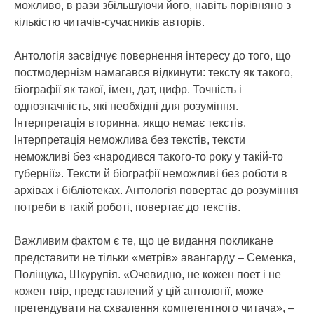
можливо, в рази збільшуючи його, навіть порівняно з
кількістю читачів-сучасників авторів.
Антологія засвідчує повернення інтересу до того, що
постмодернізм намагався відкинути: тексту як такого,
біографії як такої, імен, дат, цифр. Точність і
однозначність, які необхідні для розуміння.
Інтерпретація вторинна, якщо немає текстів.
Інтерпретація неможлива без текстів, тексти
неможливі без «народився такого-то року у такій-то
губернії». Тексти й біографії неможливі без роботи в
архівах і бібліотеках. Антологія повертає до розуміння
потреби в такій роботі, повертає до текстів.
Важливим фактом є те, що це видання покликане
представити не тільки «метрів» авангарду – Семенка,
Поліщука, Шкурупія. «Очевидно, не кожен поет і не
кожен твір, представлений у цій антології, може
претендувати на схвалення компетентного читача», –