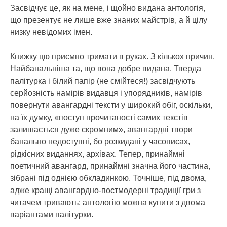
Засвідчує це, як на мене, і щойно видана антологія,
що презентує не лише вже знаних майстрів, а й цілу
низку невідомих імен.
Книжку цю приємно тримати в руках. З кількох причин.
Найбанальніша та, що вона добре видана. Тверда
палітурка і білий папір (не смійтеся!) засвідчують
серйозність намірів видавця і упорядників, намірів
повернути авангардні тексти у широкий обіг, оскільки,
на їх думку, «поступ прочитаності самих текстів
залишається дуже скромним», авангардні твори
банально недоступні, бо розкидані у часописах,
рідкісних виданнях, архівах. Тепер, принаймні
поетичний авангард, принаймні значна його частина,
зібрані під однією обкладинкою. Точніше, під двома,
адже кращі авангардно-постмодерні традиції гри з
читачем тривають: антологію можна купити з двома
варіантами палітурки.