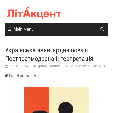
Skip
to
content
Main Menu
Українська авангардна поезія.
Постпостмодерна інтерпретація
07.10.2014
Ірина Забіяка
2 коментарі
4 043
Tweet on twitter