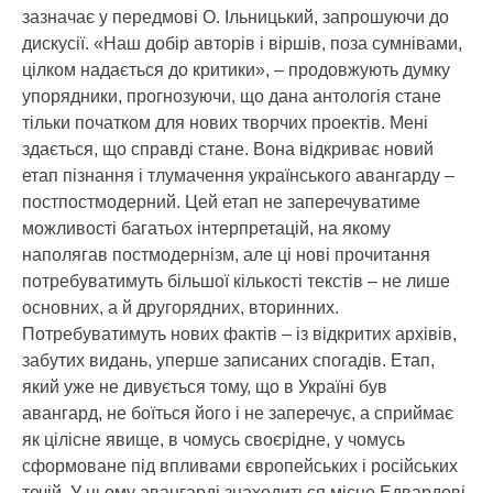
зазначає у передмові О. Ільницький, запрошуючи до
дискусії. «Наш добір авторів і віршів, поза сумнівами,
цілком надається до критики», – продовжують думку
упорядники, прогнозуючи, що дана антологія стане
тільки початком для нових творчих проектів. Мені
здається, що справді стане. Вона відкриває новий
етап пізнання і тлумачення українського авангарду –
постпостмодерний. Цей етап не заперечуватиме
можливості багатьох інтерпретацій, на якому
наполягав постмодернізм, але ці нові прочитання
потребуватимуть більшої кількості текстів – не лише
основних, а й другорядних, вторинних.
Потребуватимуть нових фактів – із відкритих архівів,
забутих видань, уперше записаних спогадів. Етап,
який уже не дивується тому, що в Україні був
авангард, не боїться його і не заперечує, а сприймає
як цілісне явище, в чомусь своєрідне, у чомусь
сформоване під впливами європейських і російських
течій. У цьому авангарді знаходиться місце Едвардові