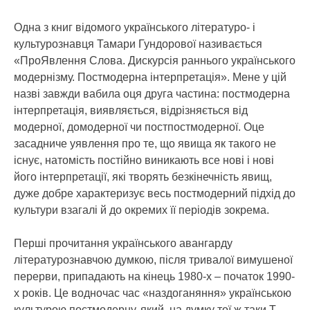
Одна з книг відомого українського літературо- і
культурознавця Тамари Гундорової називається
«ПроЯвлення Слова. Дискурсія раннього українського
модернізму. Постмодерна інтерпретація». Мене у цій
назві завжди вабила оця друга частина: постмодерна
інтерпретація, виявляється, відрізняється від
модерної, домодерної чи постпостмодерної. Оце
засадниче уявлення про те, що явища як такого не
існує, натомість постійно виникають все нові і нові
його інтерпретації, які творять безкінечність явищ,
дуже добре характеризує весь постмодерний підхід до
культури взагалі й до окремих її періодів зокрема.
Перші прочитання українського авангарду
літературознавчою думкою, після тривалої вимушеної
перерви, припадають на кінець 1980-х – початок 1990-
х років. Це водночас час «наздоганяння» українською
культурою постмодерну, який, на думку тої ж таки Т.