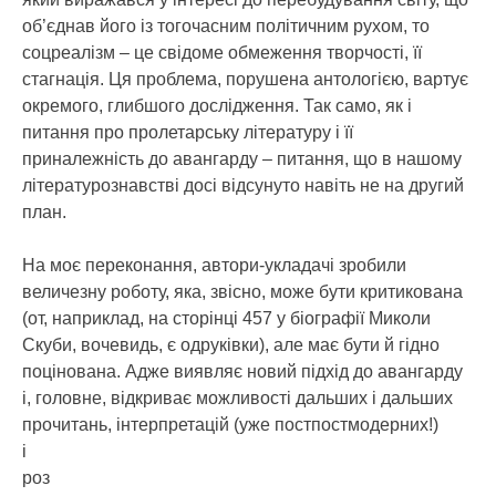
об’єднав його із тогочасним політичним рухом, то
соцреалізм – це свідоме обмеження творчості, її
стагнація. Ця проблема, порушена антологією, вартує
окремого, глибшого дослідження. Так само, як і
питання про пролетарську літературу і її
приналежність до авангарду – питання, що в нашому
літературознавстві досі відсунуто навіть не на другий
план.
На моє переконання, автори-укладачі зробили
величезну роботу, яка, звісно, може бути критикована
(от, наприклад, на сторінці 457 у біографії Миколи
Скуби, вочевидь, є одруківки), але має бути й гідно
поцінована. Адже виявляє новий підхід до авангарду
і, головне, відкриває можливості дальших і дальших
прочитань, інтерпретацій (уже постпостмодерних!)
і
роз