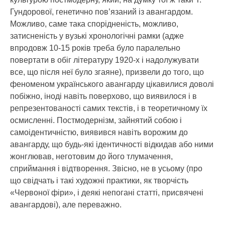
Гундорової, генетично пов’язаний із авангардом.
Можливо, саме така спорідненість, можливо,
затисненість у вузькі хронологічні рамки (адже
впродовж 10-15 років треба було паралельно
повертати в обіг літературу 1920-х і надолужувати
все, що після неї було згаяне), призвели до того, що
феноменом українського авангарду цікавилися доволі
побіжно, іноді навіть поверхово, що виявилося і в
репрезентованості самих текстів, і в теоретичному їх
осмисленні. Постмодернізм, зайнятий собою і
самоідентичністю, виявився навіть ворожим до
авангарду, що будь-які ідентичності відкидав або ними
жонглював, неготовим до його тлумачення,
сприймання і відтворення. Звісно, не в усьому (про
що свідчать і такі художні практики, як творчість
«Червоної фіри», і деякі непогані статті, присвячені
авангардові), але переважно.