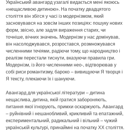
Український авангард узагалі видається мені якоюсь
«нещасливою дитиною». На початку двадцятого
століття він збігся у часі із модернізмом, який
засновувався на зовсім інших позиціях: пошуку нових
форм, звісно, але задля вираження старих, чи
точніше, вічних значень. Модернізм у нас домінував,
він насолоджувався, розростався, розмножувався
численними течіями, радіючи тому, що народництво і
реалізм перестали тиснути, вказуючи правила гри.
Модернізм, із його численними нео-, відтворював у
собі риси романтизму, бароко – вивищуючи Я творця і
Я тексту, плекаючи їх і шануючи.
Авангард для української літератури – дитина
нещаслива, дитина, якій гратися забороняють,
питання якої ігнорують, примхи оскаржують. Авангард
– руйнівний і нешанобливий, крикливий та епатажний,
експериментальний, радикальний і вільний – чужий
українській культурі, принаймні на початку ХХ століття.