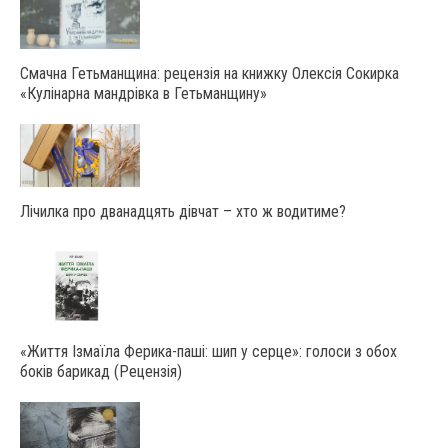
Смачна Гетьманщина: рецензія на книжку Олексія Сокирка
«Кулінарна мандрівка в Гетьманщину»
Лічилка про дванадцять дівчат – хто ж водитиме?
«Життя Ізмаїла Ферика-паші: шип у серце»: голоси з обох
боків барикад (Рецензія)