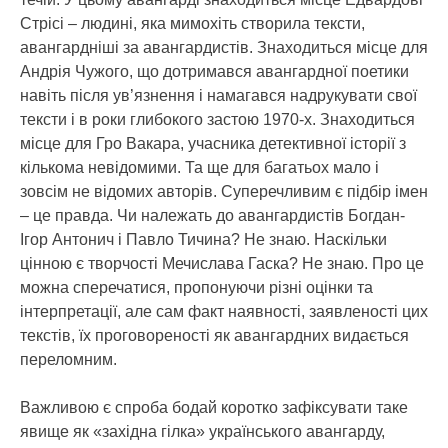
Стрісі – людині, яка мимохіть створила тексти,
авангардніші за авангардистів. Знаходиться місце для
Андрія Чужого, що дотримався авангардної поетики
навіть після ув’язнення і намагався надрукувати свої
тексти і в роки глибокого застою 1970-х. Знаходиться
місце для Гро Вакара, учасника детективної історії з
кількома невідомими. Та ще для багатьох мало і
зовсім не відомих авторів. Суперечливим є підбір імен
– це правда. Чи належать до авангардистів Богдан-
Ігор Антонич і Павло Тичина? Не знаю. Наскільки
цінною є творчості Мечислава Гаска? Не знаю. Про це
можна сперечатися, пропонуючи різні оцінки та
інтерпретації, але сам факт наявності, заявленості цих
текстів, їх проговореності як авангардних видається
переломним.
Важливою є спроба бодай коротко зафіксувати таке
явище як «західна гілка» українського авангарду,