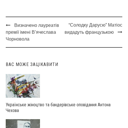
“Солодку Дарусю” Матіос
Визначено лауреатів
Post
премії імені В’ячеслава
видадуть французькою
navigation
Чорновола
ВАС МОЖЕ ЗАЦІКАВИТИ
Українське жіноцтво та бандерівське оповідання Антона
Чехова