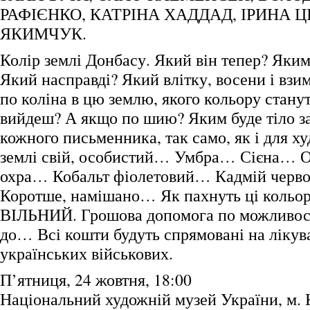
РАФІЄНКО, КАТРІНА ХАДДАД, ІРИНА 
ЯКИМЧУК.
Колір землі Донбасу. Який він тепер? Яким
Який насправді? Який влітку, восени і взи
по коліна в цю землю, якого кольору станут
вийдеш? А якщо по шию? Яким буде тіло з
кожного письменника, так само, як і для х
землі свій, особистий… Умбра… Сієна…
охра… Кобальт фіолетовий… Кадмій черв
Коротше, намішано… Як пахнуть ці кольор
ВІЛЬНИЙ. Грошова допомога по можливості
до… Всі кошти будуть спрямовані на ліку
українських військових.
П’ятниця, 24 жовтня, 18:00
Національний художній музей України, м. К