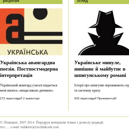
рецензія
огляд
Українська авангардна
Українське минуле,
поезія. Постпостмодерна
нинішнє й майбутнє в
інтерпретація
шпигунському романі
Український авангард узагалі видається
Історії про шпигунів переживають се
мені якоюсь «нещасливою дитиною»
та системну кризу
//
//
272 перегляди
2 коментарі
633 перегляди
Прокоментуй!
© Літакцент, 2007-2014
.
Передрук матеріалів тільки з дозволу редакції.
тел.:
,
, е-маіl:
redaktor(вухо)litakcent.com