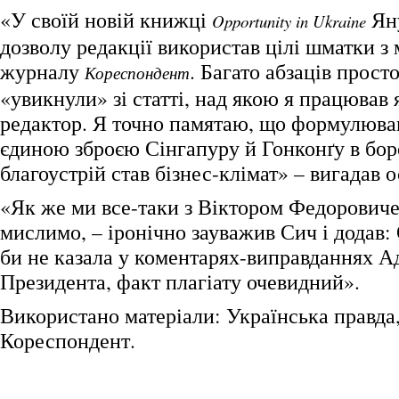
«У своїй новій книжці
Яну
Opportunity in Ukraine
дозволу редакції використав цілі шматки з 
журналу
. Багато абзаців прост
Кореспондент
«увикнули» зі статті, над якою я працював я
редактор. Я точно памятаю, що формулюва
єдиною зброєю Сінгапуру й Гонконґу в бор
благоустрій став бізнес-клімат» – вигадав о
«Як же ми все-таки з Віктором Федорович
мислимо, – іронічно зауважив Сич і додав:
би не казала у коментарях-виправданнях А
Президента, факт плагіату очевидний».
Використано матеріали: Українська правд
Кореспондент.