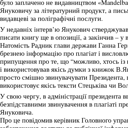
було заплачено не видавництвом «Mandelba
Януковичу за літературний продукт, а пис
видавцеві за поліграфічні послуги.
У недавніх інтерв’ю Янукович стверджував
писати книгу ще в опозиції, а закінчив – у 
Натомість Радник глави держави Ганна Гер
брезнею інформацію про плагіат і висловл
припущення про те, що “можливо, хтось із 
і використовував якісь думки з книжок В.Я
просто смішно звинувачувати Президента, 
використовує якісь тексти Стецьківа чи Во
У свою чергу, в адміністрації президента 
безпідставними звинувачення в плагіаті пр
Януковича.
Про це повідомив керівник Головного упра