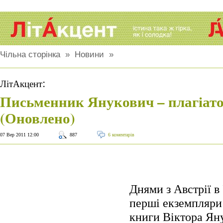
Чільна сторінка
»
Новини
»
:
ЛітАкцент
Письменник Янукович – плагіат
(Оновлено)
07 Вер 2011 12:00
887
6 коментарів
Днями з Австрії в
перші екземпляри
книги Віктора Ян