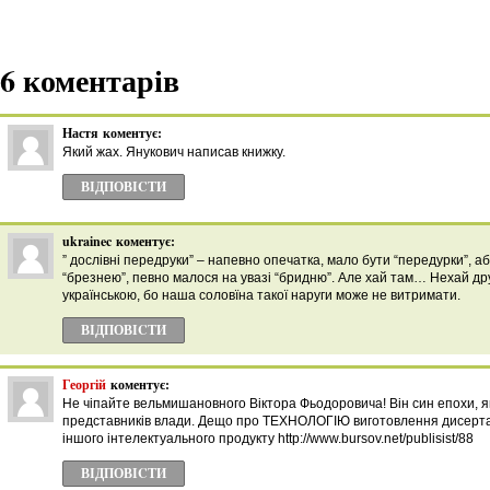
6 коментарів
Настя
коментує:
Який жах. Янукович написав книжку.
ВІДПОВІCТИ
ukrainec
коментує:
” дослівні передруки” – напевно опечатка, мало бути “передурки”, або
“брезнею”, певно малося на увазі “бридню”. Але хай там… Нехай дру
українською, бо наша соловїна такої наруги може не витримати.
ВІДПОВІCТИ
Георгій
коментує:
Не чіпайте вельмишановного Віктора Фьодоровича! Він син епохи, я
представників влади. Дещо про ТЕХНОЛОГІЮ виготовлення дисертац
іншого інтелектуального продукту http://www.bursov.net/publisist/88
ВІДПОВІCТИ