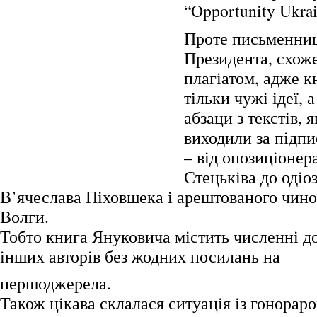
“Opportunity Ukrai
Проте письменни
Президента, схоже
плагіатом, адже к
тільки чужі ідеї, а
абзаци з текстів, 
виходили за підп
– від опозиціонер
Стецьківа до одіо
В’ячеслава Піховшека і арештованого чин
Волги.
Тобто книга Януковича містить численні д
інших авторів без жодних посилань на
першоджерела.
Також цікава склалася ситуація із гонораро