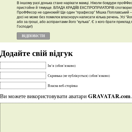
В іншому разі донька стане нарікати мамці. Ніколи бовдури проФФ
пристойне й тямуще. ВЛАДА КРАДІЇВ ЕКСПРОПРИАТОРІВ спотворила 
ПроФФесор не одинокий! Ще один “прафесор” Мішка Поплавський –
досі не може без помилок власноруч написати кілька речень. Усі “йо
або за гроші, або аспірантами його “кулька”. Є з кого брати прикла
Господи!)
ВІДПОВІCТИ
Додайте свій відгук
Ім’я (обов’язково)
Скринька (не публікується) (обов’язково)
Власна веб-сторінка
GRAVATAR.com
Ви можете використовувати аватари
.