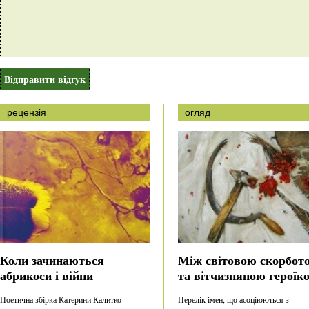
рецензія
огляд
Коли зачинаються
Між світовою скорбот
абрикоси і війни
та вітчизняною героїк
Поетична збірка Катерини Калитко
Перелік імен, що асоціюються з