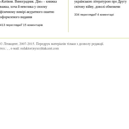
«Катівня. Виноградник. Дім» – книжка
українською літературою про Другу
важка, хоча й невелика у своєму
світову війну, доволі обмежени
фізичному вимірі акуратного ошатно
//
334 перегляди
4 коментарі
оформленого видання
//
413 перегляди
15 коментарів
© Літакцент, 2007-2015
.
Передрук матеріалів тільки з дозволу редакції.
тел.:
,
, е-маіl:
redaktor(вухо)litakcent.com