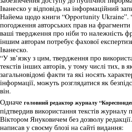
забезпечення доступу до публічної інформ
Іванеско у відповідь на інформаційний за
Найема щодо книги “Opportunity Ukraine”.
погодження авторських прав на фрагменти 
ваші твердження про ніби то належність фр
іншим авторам потребує фахової експертизи
Іванеско.
“У зв’язку з цим, твердження про викорис
текстів інших авторів, у тому числі тих, в
загальновідомі факти та які носять характе
інформації, можуть розглядатися як безпідс
він.
Одначе
головний редактор журналу “Кореспонде
підтвердив використання текстів журналу 
Віктором Януковичем без дозволу редакції.
написав у своєму блозі на сайті видання: