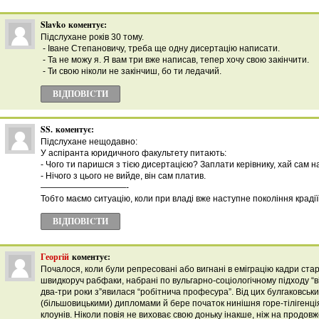
Slavko
коментує:
Підслухане років 30 тому.
- Іване Степановичу, треба ще одну дисертацію написати.
- Та не можу я. Я вам три вже написав, тепер хочу свою закінчити.
- Ти свою ніколи не закінчиш, бо ти ледачий.
ВІДПОВІCТИ
SS.
коментує:
Підслухане нещодавно:
У аспіранта юридичного факультету питають:
- Чого ти паришся з тією дисертацією? Заплати керівнику, хай сам 
- Нічого з цього не вийде, він сам платив.
——————————-
Тобто маємо ситуацію, коли при владі вже наступне покоління крадіїв
ВІДПОВІCТИ
Георгій
коментує:
Почалося, коли були репресовані або вигнані в еміграцію кадри старо
швидкоруч рабфаки, набрані по вульгарно-соціологічному підходу “від 
два-три роки з”явилася “робітнича професура”. Від цих булгаковськ
(більшовицькими) дипломами й бере початок нинішня горе-тілігенці
клоунів. Ніколи повія не виховає свою доньку інакше, ніж на продов