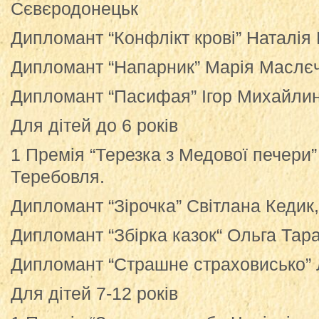
Сєвєродонецьк
Дипломант “Конфлікт крові” Наталія
Дипломант “Напарник” Марія Маслєчк
Дипломант “Пасифая” Ігор Михайли
Для дітей до 6 років
1 Премія “Терезка з Медової печери”
Теребовля.
Дипломант “Зірочка” Світлана Кедик,
Дипломант “Збірка казок“ Ольга Тара
Дипломант “Страшне страховисько” Л
Для дітей 7-12 років