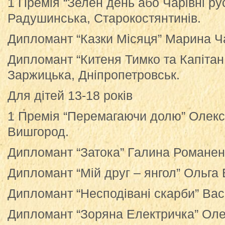
1 Премія “Зелен день або Чарівні ру
Радушинська, Старокостянтинів.
Дипломант “Казки Місяця” Марина Ч
Дипломант “Китеня Тимко та Капітан
Заржицька, Дніпропетровськ.
Для дітей 13-18 років
1 Премія “Перемагаючи долю” Олекс
Вишгород.
Дипломант “Затока” Галина Романен
Дипломант “Мій друг – янгол” Ольга 
Дипломант “Несподівані скарби” Вас
Дипломант “Зоряна Електричка” Олек