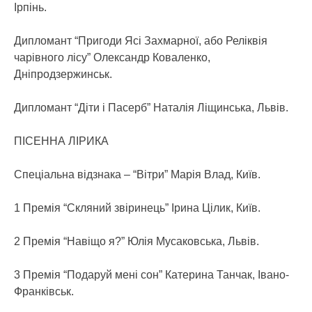
Ірпінь.
Дипломант “Пригоди Ясі Захмарної, або Реліквія
чарівного лісу” Олександр Коваленко,
Дніпродзержинськ.
Дипломант “Діти і Пасерб” Наталія Ліщинська, Львів.
ПІСЕННА ЛІРИКА
Спеціальна відзнака – “Вітри” Марія Влад, Київ.
1 Премія “Скляний звіринець” Ірина Цілик, Київ.
2 Премія “Навіщо я?” Юлія Мусаковська, Львів.
3 Премія “Подаруй мені сон” Катерина Танчак, Івано-
Франківськ.