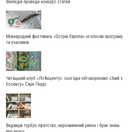
Вікіпедія проведе конкурс статей
Міжнародний фестиваль «Острів Європа» оголосив програму
та учасників
Читацький клуб «ЛітАкценту»: сьогодні обговорюємо «Змій з
Ессексу» Сари Перрі
Видавців турбує піратство, нерозвинений ринок і брак знань
про нього