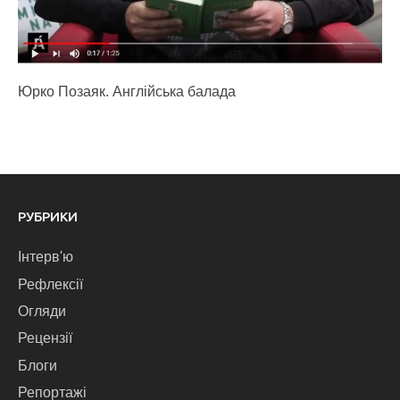
Юрко Позаяк. Англійська балада
РУБРИКИ
Інтерв'ю
Рефлексії
Огляди
Рецензії
Блоги
Репортажі