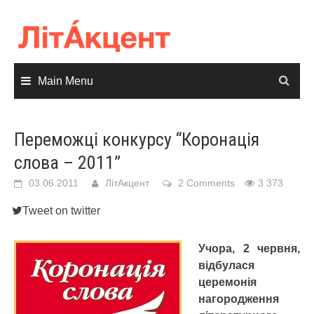
Skip
to
content
Main Menu
Переможці конкурсу “Коронація
слова – 2011”
03.06.2011
ЛітАкцент
2 Comments
3 373
Tweet on twitter
Учора, 2 червня,
відбулася
церемонія
нагородження