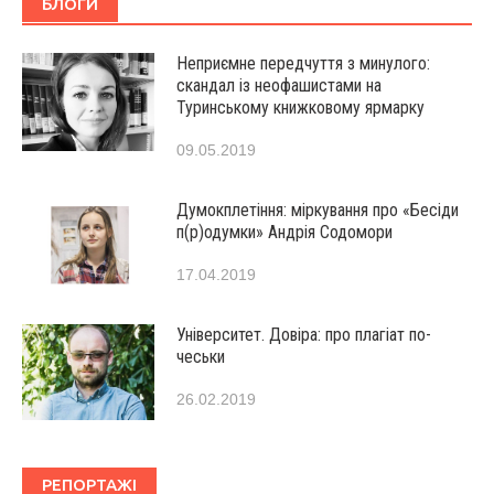
БЛОГИ
Неприємне передчуття з минулого:
скандал із неофашистами на
Туринському книжковому ярмарку
09.05.2019
Думокплетіння: міркування про «Бесіди
п(р)одумки» Андрія Содомори
17.04.2019
Університет. Довіра: про плагіат по-
чеськи
26.02.2019
РЕПОРТАЖІ