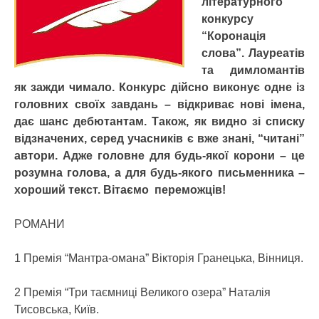
літературного
конкурсу
“Коронація
слова”. Лауреатів
та димломантів
як зажди чимало. Конкурс дійсно виконує одне із
головних своїх завдань – відкриває нові імена,
дає шанс дебютантам. Також, як видно зі списку
відзначених, серед учасників є вже знані, “читані”
автори. Адже головне для будь-якої корони – це
розумна голова, а для будь-якого письменника –
хороший текст. Вітаємо переможців!
РОМАНИ
1 Премія “Мантра-омана” Вікторія Гранецька, Вінниця.
2 Премія “Три таємниці Великого озера” Наталія
Тисовська, Київ.