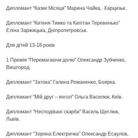
Дипломант “Казки Місяця” Марина Чайка, Харцизьк.
Дипломант “Китеня Тимко та Капітан Теревенько”
Еліна Заржицька, Дніпропетровськ.
Для дітей 13-18 років
1 Премія “Перемагаючи долю” Олександр Зубченко,
Вишгород.
Дипломант “Затока” Галина Романенко, Боярка.
Дипломант “Мій друг – янгол” Ольга Василюк, Київ.
Дипломант “Несподівані скарби” Василь Щеглюк,
Львів.
Дипломант “Зоряна Електричка” Олександр Есаулов,