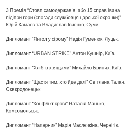
3 Премія “Стовп самодержав’я, або 15 справ Івана
підіпри гори (спогади службовця царської охранки)”
Юрій Камаєв та Владислав Івченко, Суми.
Дипломант “Янгол у сірому” Надія Гуменюк, Луцьк.
Дипломант “URBAN STRIKE” Антон Кушнір, Київ.
Дипломант “Хліб із хрящами” Михайло Бриних, Київ.
Дипломант “Щастя тим, хто йде далі” Світлана Талан,
Сєвєродонецьк
Дипломант “Конфлікт крові” Наталія Манько,
Комсомольськ.
Дипломант “Напарник” Марія Маслєчкіна, Чернігів.