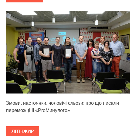
Змови, настоянки, чоловічі сльози: про що писали
переможці ІІ «ProМинулого»
ЛІТІНЖИР