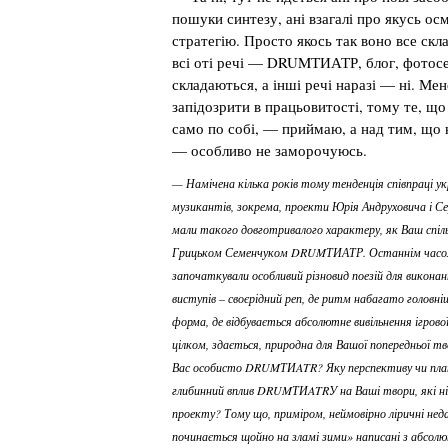
пошуки синтезу, ані взагалі про якусь ос
стратегію. Просто якось так воно все скл
всі оті речі — DRUMТИАТР, блог, фотосе
складаються, а інші речі наразі — ні. Ме
запідозрити в працьовитості, тому те, що
само по собі, — приймаю, а над тим, що 
— особливо не заморочуюсь.
— Намічена кілька років тому тенденція співпраці укр
музикантів, зокрема, проекти Юрія Андруховича і Се
мали такого довготривалого характеру, як Ваш спіл
Грицьком Семенчуком DRUMТИАТР. Останнім часом
започаткували особливий різновид поезій для виконан
виступів – своєрідний реп, де ритм набагато головні
форма, де відбувається абсолютне вивільнення ігрової
цілком, здається, природна для Вашої попередньої т
Вас особисто DRUMТИATR? Яку перспективу чи план 
глибинний вплив DRUMТИATRУ на Ваші твори, які ніби
проекту? Тому що, приміром, неймовірно ліричні нед
починається щойно на зламі зими» написані з абсо