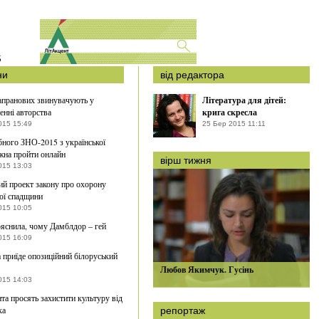
S
ни
від редактора
апранових звинувачують у
Література для дітей:
енні авторства
крига скресла
015 15:49
25 Бер 2015 11:11
бного ЗНО-2015 з української
на пройти онлайн
вірш тижня
015 13:03
ий проект закону про охорону
ої спадщини
015 10:05
ояснила, чому Дамблдор – гей
015 16:09
 приїде опозиційний білоруський
Любов Якимчук. Гусінь
015 14:03
та просять захистити культуру від
ка
репортаж