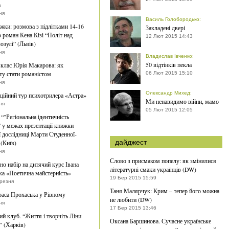
а
ня
Василь Голобородько
:
жки: розмова з підлітками 14-16
Закладені двері
о роман Кена Кізі “Політ над
12 Лют 2015 14:43
озулі” (Львів)
ня
Владислав Івченко
:
50 відтінків пекла
клас Юрія Макарова: як
ту стати романістом
06 Лют 2015 15:10
ня
Олександр Михед
:
ційний тур психотрилера «Астра»
Ми ненавидимо війни, мамо
ня
05 Лют 2015 12:05
 “”Регіональна ідентичність
 у межах презентації книжки
ї дослідниці Марти Студенної-
дайджест
(Київ)
ня
Слово з присмаком попелу: як змінилися
о набір на дитячий курс Івана
літературні смаки українців (DW)
а «Поетична майстерність»
19 Бер 2015 15:59
ерезня
Таня Малярчук: Крим – тепер його можна
раса Прохаська у Рівному
не любити (DW)
ня
17 Бер 2015 13:46
й клуб. “Життя і творчіть Ліни
Оксана Баршинова. Сучасне українське
” (Харків)