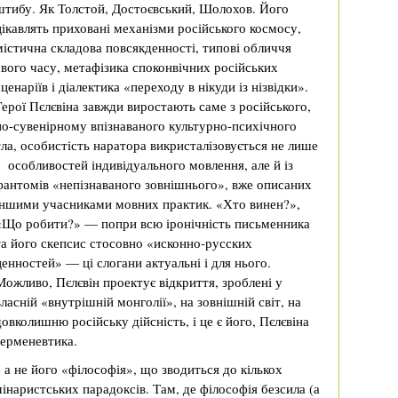
штибу. Як Толстой, Достоєвський, Шолохов. Його
цікавлять приховані механізми російського космосу,
містична складова повсякденності, типові обличчя
свого часу, метафізика споконвічних російських
сценаріїв і діалектика «переходу в нікуди із нізвідки».
Герої Пєлєвіна завжди виростають саме з російського,
по-сувенірному впізнаваного культурно-психічного
тла, особистість наратора викристалізовується не лише
з особливостей індивідуального мовлення, але й із
фантомів «непізнаваного зовнішнього», вже описаних
іншими учасниками мовних практик. «Хто винен?»,
«Що робити?» — попри всю іронічність письменника
та його скепсис стосовно «исконно-русских
ценностей» — ці слогани актуальні і для нього.
Можливо, Пєлєвін проектує відкриття, зроблені у
власній «внутрішній монголії», на зовнішній світ, на
довколишню російську дійсність, і це є його, Пєлєвіна
герменевтика.
 а не його «філософія», що зводиться до кількох
інаристських парадоксів. Там, де філософія безсила (а