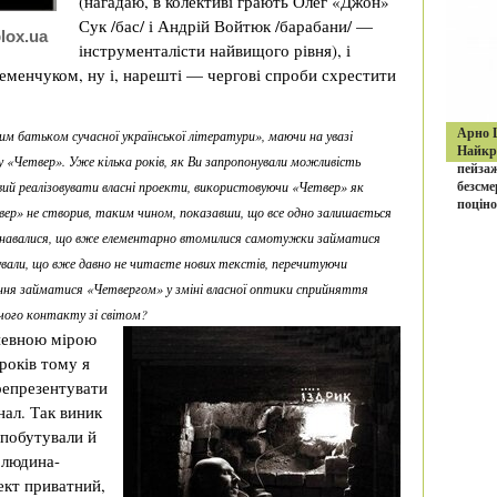
(нагадаю, в колективі грають Олег «Джон»
Сук /бас/ і Андрій Войтюк /барабани/ —
lox.ua
інструменталісти найвищого рівня), і
еменчуком, ну і, нарешті — чергові спроби схрестити
Арно Ш
м батьком сучасної української літератури», маючи на увазі
Найкра
у «Четвер». Уже кілька років, як Ви запропонували можливість
пейзаж
безсме
вий реалізовувати власні проекти, використовуючи «Четвер» як
поціно
вер» не створив, таким чином, показавши, що все одно залишається
зізнавалися, що вже елементарно втомилися самотужки займатися
али, що вже давно не читаєте нових текстів, перечитуючи
ння займатися «Четвергом» у зміні власної оптики сприйняття
жчого контакту зі світом?
певною мірою
років тому я
репрезентувати
ал. Так виник
 побутували й
«людина-
кт приватний,