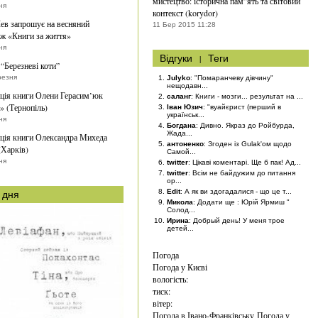
мистецтво: історична пам”ять та світовий
ня
контекст (korydor)
ев запрошує на весняний
11 Бер 2015 11:28
ж «Книги за життя»
ня
Відгуки
|
Теги
“Березневі коти”
резня
Julyko
: "Помаранчеву дівчину"
нещодавн...
ція книги Олени Герасим’юк
саланг
: Книги - мозги... результат на ...
» (Тернопіль)
Іван Юзич
: "вуайєрист (перший в
українськ...
ня
Богдана
: Дивно. Якраз до Ройбурда,
Жада...
ція книги Олександра Михеда
антоненко
: Згоден із Gulak'ом щодо
(Харків)
Самой...
ня
twitter
: Цікаві коментарі. Ще б пак! Ад...
twitter
: Всім не байдужим до питання
ор...
Edit
: А як ви здогадалися - що це т...
 дня
Микола
: Додати ще : Юрій Ярмиш "
Солод...
Ирина
: Добрый день! У меня трое
детей...
Погода
Погода у
Києві
вологість:
тиск:
вітер:
Погода в Івано-Франківську
Погода у