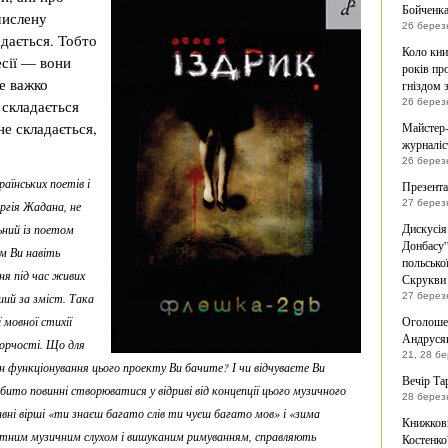
Бойченк
мислену
26 берез
адається. Тобто
Коло кни
сії — вони
років пр
не важко
гніздом з
 складається
26 берез
не складається,
Майстер-
журналіс
26 берез
аїнських поетів і
Презента
27 берез
ргія Жадана, не
Дискусія
ьний із поетом
Донбасу”
 Ви навіть
польсько
ня під час живих
Скрукви 
ший за зміст. Така
27 берез
 мовної стихії
Оголошен
Андрусяк
ворчості. Що для
21, 28 б
функціонування цього проекту Ви бачите? І чи відчуваєте Ви
Вечір Та
то повинні створюватися у відриві від концепції цього музичного
28 берез
авні вірші «ти знаєш багато слів ти чуєш багато мов» і «зима
Книжкови
лютним музичним слухом і вишуканим римуванням, справляють
Костенко