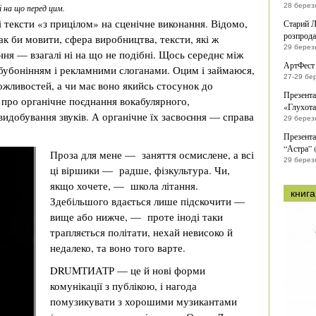
28 берез
і на що перед цим.
тексти «з прицілом» на сценічне виконання. Відомо,
Старий Л
розпрода
ак би мовити, сфера виробництва, тексти, які ж
29 берез
ня — взагалі ні на що не подібні. Щось середнє між
АртФест 
убонінням і рекламними слоганами. Оцим і займаюся,
27-29 бе
ожливостей, а чи має воно якийсь стосунок до
Презента
 про органічне поєднання вокабулярного,
«Глухота
видобування звуків. А органічне їх засвоєння — справа
29 берез
Презента
“Астра” 
Проза для мене — заняття осмислене, а всі
29 берез
ці віршики — радше, фізкультура. Чи,
якщо хочете, — школа літання.
книга
Здебільшого вдається лише підскочити —
вище або нижче, — проте іноді таки
трапляється політати, нехай невисоко й
недалеко, та воно того варте.
DRUMТИАТР — це й нові форми
комунікації з публікою, і нагода
помузикувати з хорошими музикантами