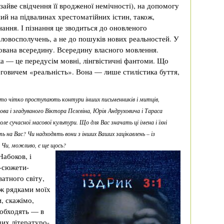
айве свідчення її вродженої немічності), на допомогу
ий на підвалинах хрестоматійних істин, також,
ання. І пізнання це зводиться до оновленого
словосполучень, а не до пошуків нових реальностей. У
ована всередину. Всередину власного мовлення.
а — це передусім мовні, лінгвістичні фантоми. Що
говичем «реальність». Вона — лише стилістика буття,
то чітко проступають контури інших письменників і митців,
а і згадуваного Віктора Пєлєвіна, Юрія Андруховича і Тараса
е сучасної масової культури. Що для Вас значать ці імена і їхні
ь на Вас? Чи надходять вони з інших Ваших зацікавлень – із
? Чи, можливо, є ще щось?
Набоков, і
і-сюжети-
атного світу,
іж рядками моїх
, скажімо,
 обходять — в
ших літературо-