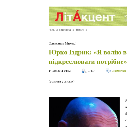
Чільна сторінка
»
Візаві
»
:
Олександр Михед
Юрко Іздрик: «Я волію в
підкреслювати потрібне»
14 Бер 2011 04:32
1,477
3 коментарі
(розмова у листах)
Р
н
д
с
в