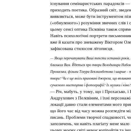
існування семінаристських парадоксів — з
приходить поетика. Образний світ, зведен
виявляється, може бути інструментом пізн
(«обнуленого») розуміння звичних слів і 
цьому сенсі оптика Пєлєвіна також спрям
Навіть психологічні портрети письменник
вже й казати про зневажену Віктором Оле
зафіксована стилосом літописця.
— Якщо перечитувати Ваші тексти останніх років, 
близьких Вам. Йдеться про твори Володимира Набоков
Прохаська, фільми Тімура Бєкмамбєтова і ширше – пол
твори? Чи є ще якісь приховані джерела, що впливают
сучасного мистецтва і фотографії? Із музики і кіно
— Річ, мабуть, у тому, що і Прохасько, і 
Андрухович з Пелєвіним, і їхні персонаж
локації давно стали елементами мого прив
що його час від часу можна розгледіти м
писань. Проблеми творчої спадковості, чи
запозичень, чи навіть плагіату мене мало
цьому моєму світі немає копірайтів та ін