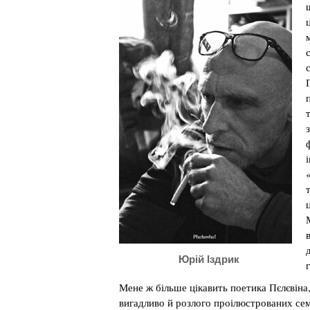
Юрій Іздрик
Мене ж більше цікавить поетика Пєлєвіна,
вигадливо й розлого проілюстрованих сем