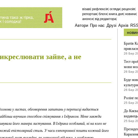
|
|
|
|
візаві
рефлексія
огляди
рецензія
|
|
|
|
репортаж
блоги
книга дня
новини
|
|
анонси
від редактора
Автори
Про нас
Друзі
Архів
RS
нови
Братів К
привласн
икреслювати зайве, а не
26 Бер 2
Тест про
мови мож
26 Бер 2
Буде нов
культурн
26 Бер 2
Ролінґ п
25 Бер 2
озмова у листах, обговорення запитань у переписці видається
До Києва
видавець
айбільш влучним способом спілкування з Іздриком.
Мене завжди
25 Бер 2
ивувала його манера листування. В Іздрика особливий, ні на кого не
Президен
хожий епістолярний стиль. У часи електронної пошти кожний його
Кирилен
ажливий лист виглядає, як написаний від руки, з особливою,