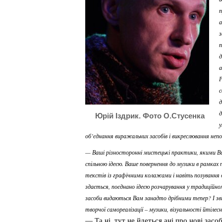
п
а
з
п
д
а
Р
с
д
д
Юрій Іздрик. Фото О.Стусенка
у
об’єднання виражальних засобів і викреслювання неп
— Ваші різносторонні мистецькі практики, якими Ви 
спільною ідеєю. Ваше повернення до музики в рамк
текстів із графічними колажами і навіть позування 
здається, поєднано ідеєю розчарування у традиційном
засоби видаються Вам занадто дрібними тепер? І звід
творчої самореалізації – музики, візуальності йтілес
— Та ні, тут не йдеться ані про нові засоб