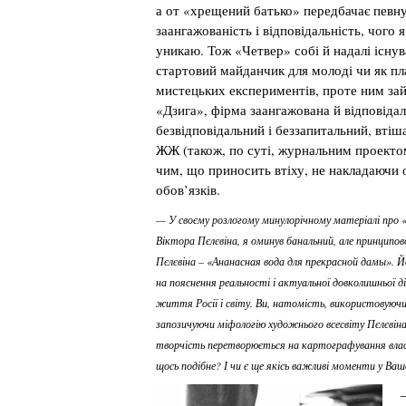
а от «хрещений батько» передбачає певну
заангажованість і відповідальність, чого 
уникаю. Тож «Четвер» собі й надалі існу
стартовий майданчик для молоді чи як п
мистецьких експериментів, проте ним за
«Дзига», фірма заангажована й відповідал
безвідповідальний і беззапитальний, вті
ЖЖ (також, по суті, журнальним проектом)
чим, що приносить втіху, не накладаючи
обов’язків.
— У своєму розлогому минулорічному матеріалі про 
Віктора Пєлєвіна, я оминув банальний, але принципо
Пєлєвіна – «Ананасная вода для прекрасной дамы». 
на пояснення реальності і актуальної довколишньої д
життя Росії і світу. Ви, натомість, використовуюч
запозичуючи міфологію художнього всесвіту Пєлєвіна,
творчість перетворюється на картографування власно
щось подібне? І чи є ще якісь важливі моменти у Ва