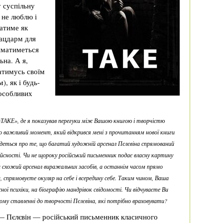
 суспільну
я не люблю і
ватиме як
лацдарм для
йматиметься
ьна. А я,
шатимусь своїм
, як і будь-
 особливих
«ТАКЕ», де я показував перегуки між Вашою книгою і творчістю
во важливий момент, який відкрився мені з прочитанням нової книги
Йдеться про те, що багатий художній арсенал Пєлєвіна спрямований
ійсності. Чи не щороку російський письменник подає власну картину
и схожий арсенал виражальних засобів, а останнім часом прямо
 спрямовуєте окуляр на себе і всередину себе. Таким чином, Ваша
ї психіки, на біографію мандрівок свідомості. Чи відчуваєте Ви
шому ставленні до творчості Пєлєвіна, які потрібно враховувати?
— Пєлєвін — російський письменник класичного