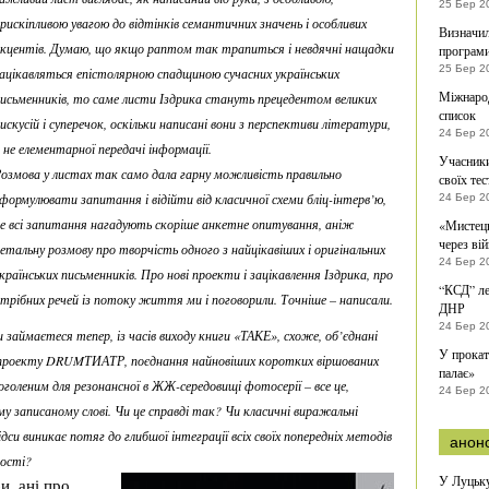
25 Бер 2
рискіпливою увагою до відтінків семантичних значень і особливих
Визначил
кцентів. Думаю, що якщо раптом так трапиться і невдячні нащадки
програми
25 Бер 2
ацікавляться епістолярною спадщиною сучасних українських
Міжнарод
исьменників, то саме листи Іздрика стануть прецедентом великих
список
искусій і суперечок, оскільки написані вони з перспективи літератури,
24 Бер 2
 не елементарної передачі інформації.
Учасники
озмова у листах так само дала гарну можливість правильно
своїх тес
формулювати запитання і відійти від класичної схеми бліц-інтерв’ю,
24 Бер 2
е всі запитання нагадують скоріше анкетне опитування, аніж
«Мистець
через ві
етальну розмову про творчість одного з найцікавіших і оригінальних
24 Бер 2
країнських письменників. Про нові проекти і зацікавлення Іздрика, про
“КСД” ле
отрібних речей із потоку життя ми і поговорили. Точніше – написали.
ДНР
24 Бер 2
займаєтеся тепер, із часів виходу книги «ТАКЕ», схоже, об’єднані
У прокат
ах проекту DRUMТИАТР, поєднання найновіших коротких віршованих
палає»
оголеним для резонансної в ЖЖ-середовищі фотосерії – все це,
24 Бер 2
у записаному слові. Чи це справді так? Чи класичні виражальні
си виникає потяг до глибшої інтеграції всіх своїх попередніх методів
анон
ності?
У Луцьку
и, ані про