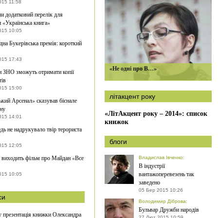
015 11:58
и додатковий перелік для
 «Українська книга»
015 10:05
на Букерівська премія: короткий
015 17:43
«Не одні про В…»
 ЗНО зможуть отримати копії
тів
015 15:00
літакцент року
кий Арсенал» сказував бієнале
йну
«ЛітАкцент року – 2014»: список
015 14:01
книжок
дь не надрукувало твір терориста
блоги
015 12:05
 виходить фільм про Майдан «Все
Владислав Івченко
:
В індустрії
вантажоперевезень так
015 10:05
заведено
05 Бер 2015 10:26
си
Володимир Діброва
:
Бульвар Дружби народів
 презентація книжки Олександра
27 Лют 2015 10:59