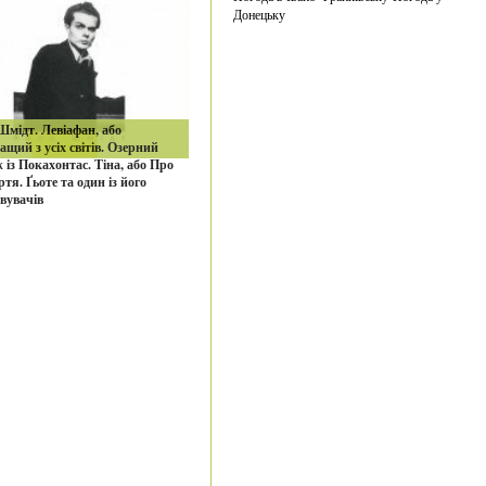
Донецьку
мідт. Левіафан, або
щий з усіх світів. Озерний
 із Покахонтас. Тіна, або Про
ртя. Ґьоте та один із його
вувачів