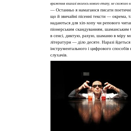
враження взагалі якогось нового етапу, не схожого н
— Останньо я намагаюся писати поетичні 
що й звичайні пісенні тексти — окрема, т
надаються для хіп-хопу чи репового читан
піонерським скандуванням, шаманським б
в сенсі, диктую, рахую, шаманю в міру м
літератури — діло десяте. Наразі йдеться
інструментального і цифрового способів 
слухачів.