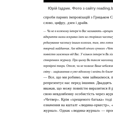
Юрій Іздрик. Фото з сайту reading.b
спроби парних імпровізацій з Грицьком С
слово, цифру, дзен і драйв.
— Чи не в кожному інтерв’ю Вас називають «хрещени
відкриття низки яскравих імен на сторінках часопис
редагування часопису іншим колегам, тим, хто гото
творчий майданчик. Але відтоді нічого гучного «Чет
повністю залежним від Вас. У кількох інтерв’ю Ви 
створенням журналу. При цьому Ви також наголошув
перевірені твори. Отож, чи не полягає Ваше небажа
світу – зацікавлення в уже відомому і нехіть до бли
— Все, що ми робимо, чим займаємося, 
репрезентує нас перед іншими. Двадцять 
вважав, що можу повністю виразитися й 
свою невдовбенну особистість через журн
«Четвер». Крім «хрещеного батька» тоді
означення на кшталт «людина-оркестр», 
журнал». Однак «людина-журнал» — прое