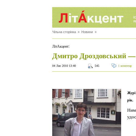
Чільна сторінка
»
Новини
»
:
ЛітАкцент
Дмитро Дроздовський — л
04 Лис 2010 13:40
545
1 коментар
Журі 
рік.
Ним 
удос