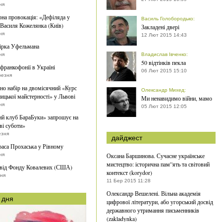
ня
рна провокація: «Дефіляда у
Василь Голобородько
:
Василя Кожелянка (Київ)
Закладені двері
ня
12 Лют 2015 14:43
ірка Уфельмана
ня
Владислав Івченко
:
50 відтінків пекла
франкофонії в Україні
06 Лют 2015 15:10
резня
о набір на двомісячний «Курс
Олександр Михед
:
ицької майстерності» у Львові
Ми ненавидимо війни, мамо
ня
05 Лют 2015 12:05
й клуб БараБуки» запрошує на
ві суботи»
езня
дайджест
раса Прохаська у Рівному
ня
Оксана Баршинова. Сучасне українське
мистецтво: історична пам”ять та світовий
 від Фонду Ковалевих (США)
контекст (korydor)
тня
11 Бер 2015 11:28
Олександр Вешелені. Вільна академія
 дня
цифрової літератури, або угорський досвід
державного утримання письменників
(zakladynka)