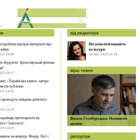
S
ни
від редактора
зробили шкільні матеріали про
Не(за)політизованість
 війну
культури
015 19:09
18 Лют 2015 12:19
і збудують “філософський фонтан
ди”
вірш тижня
015 18:17
аму «Українська книга» завтра
имуть публічно
015 14:42
і проведуть тиждень дитячого
015 12:24
українців претендують на
Василь Голобородько. Називаємо
ого “Ангелуса”
вогнем
015 10:05
аявок на конкурс Фонду Лесі і
репортаж