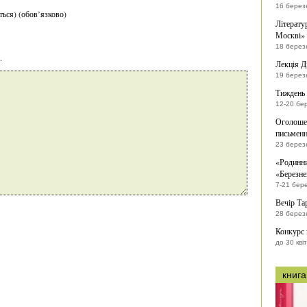
16 берез
ться) (обов’язково)
Літерату
Москві» 
18 берез
.
Лекція Д
19 берез
Тиждень 
12-20 бе
Оголошен
письменн
23 берез
«Родинни
«Березне
7-21 бер
Вечір Та
28 берез
Конкурс
до 30 кві
книга