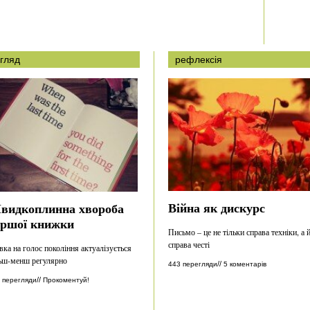
гляд
рефлексія
Війна як дискурс
видкоплинна хвороба
ершої книжки
Письмо – це не тільки справа техніки, а 
справа честі
вка на голос покоління актуалізується
ьш-менш регулярно
//
443 перегляди
5 коментарів
//
 перегляди
Прокоментуй!