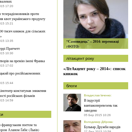
валевих
015 17:20
я телерадіомовників проти
ня квот українського продукту
015 15:21
00 тисяч книжок для сільських
к»
“Самовидець” – 2014: переможці
015 13:35
(ФОТО)
ррі Пратчетт
015 10:30
літакцент року
ворів на премію імені Франка
015 17:02
«ЛітАкцент року – 2014»: список
ький про російськомовних
книжок
015 15:44
блоги
інотеатр констатував зниження
ості російських фільмів
Владислав Івченко
:
В індустрії
015 14:59
вантажоперевезень так
заведено
си
05 Бер 2015 10:26
Володимир Діброва
:
із французьким поетом та
Бульвар Дружби народів
ором Аланом Ґабіє (Львів)
27 Лют 2015 10:59