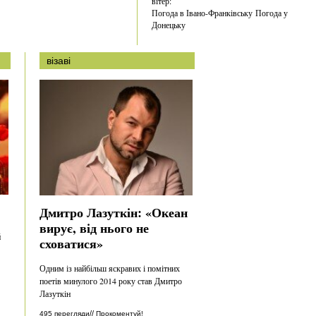
вітер:
Погода в Івано-Франківську
Погода у
Донецьку
візаві
Дмитро Лазуткін: «Океан
вирує, від нього не
й
сховатися»
Одним із найбільш яскравих і помітних
поетів минулого 2014 року став Дмитро
Лазуткін
//
495 перегляди
Прокоментуй!