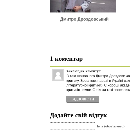
Дмитро Дроздовський
1 коментар
Zakhidnjak
коментує:
Вітаю шановного Дмитра Дроздовськог
критику. Зрештою, наразі в Україні ва
літературної критики). Є хороші акаде
критиків немає. Є тільки такі попсовик
ВІДПОВІCТИ
Додайте свій відгук
Ім’я (обов’язково)