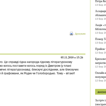
Петра Ко
13 Бер 2
Асоціаці
збільшен
13 Бер 2
Акція «1
бібліоте
13 Бер 2
Друкувати
Помер Те
13 Бер 2
Прийом т
12 Бер 2
05.11.2010 о 15:26
Брюховец
о. Це справді гідна нагорода гідному літературоному
патріотів
жко когось поставити когось поряд із Дмитром (у плані
12 Бер 2
мічні літературознавці, блискучі дослідники, але блискучих
Онлайн-к
и й графомани, як Родик чи Голобородько. Тому – вітаю!!
популярн
12 Бер 2
анон
Зустріч 
ілюстрат