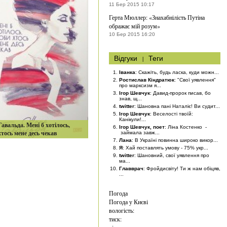
11 Бер 2015 10:17
Герта Мюллер: «Знахабнілість Путіна
ображає мій розум»
10 Бер 2015 16:20
Відгуки
|
Теги
Іванка
: Скажіть, будь ласка, куди можн...
Ростислав Кіндратюк
: "Свої уявлення"
про марксизм я...
Ігор Шевчук
: Давид-пророк писав, бо
знав, щ...
twitter
: Шановна пані Наталіє! Ви судит...
Ігор Шевчук
: Веселості твоїй:
Канікули!...
авальда. Мені б хотілось,
Ігор Шевчук, поет
: Ліна Костенко -
тось мене десь чекав
займала завж...
Лана
: В Україні повинна широко викор...
Я
: Хай поставлять умову - 75% укр...
twitter
: Шановний, свої уявлення про
ма...
Главврач
: Фройдисвіту! Ти ж нам обіцяв,
...
Погода
Погода у
Києві
вологість:
тиск: