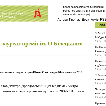
|
|
|
|
візаві
рефлексія
огляди
рецензія
|
|
|
|
репортаж
блоги
книга дня
новини
|
|
анонси
від редактора
Автори
Про нас
Друзі
Архів
RS
нови
У МОН ро
Майдан і
ауреат премії ім. О.Білецького
16 Бер 2
На Подол
Сковоро
16 Бер 2
На прогр
відбират
16 Бер 2
визначило лауреата премії імені Олександра Білецького за 2010
У березн
читання
16 Бер 2
став Дмитро Дроздовський. Цієї відзнаки Дмитро
Четверо 
тоєний за літературознавчі публікації 2009-2010 років.
престижн
16 Бер 2
Прийом з