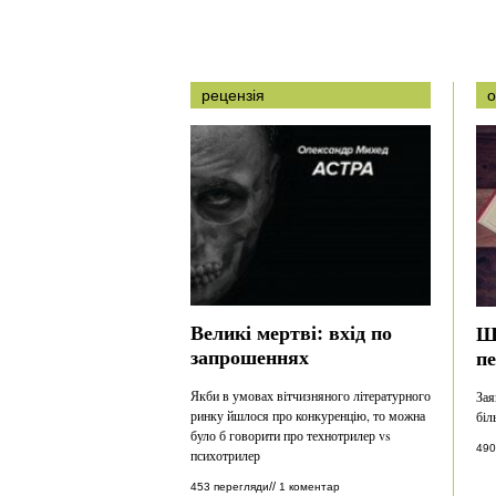
рецензія
о
Великі мертві: вхід по
Ш
запрошеннях
п
Якби в умовах вітчизняного літературного
Зая
ринку йшлося про конкуренцію, то можна
біл
було б говорити про технотрилер vs
490
психотрилер
//
453 перегляди
1 коментар