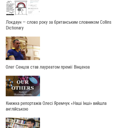
Локдаун — слово року за британським словником Collins
Dictionary
Олег Сенцов став лауреатом премії Вінценза
Книжка репортажів Олесі Яремчук «Наші Інші» вийшла
англійською