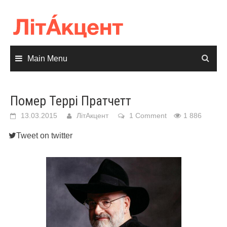
Skip
to
content
Main Menu
Помер Террі Пратчетт
13.03.2015
ЛітАкцент
1 Comment
1 886
Tweet on twitter