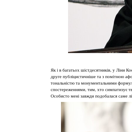
Як і в багатьох шістдесятників, у Ліни К
друге публіцистичніше та з помітною аф
тональністю та монументальними формулю
спостереженнями, тим, хто симпатизує тв
Особисто мені завжди подобалася саме л