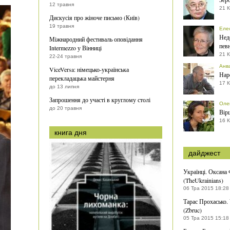
12 травня
21 К
Дискусія про жіноче письмо (Київ)
19 травня
Еле
Нед
Міжнародний фестиваль оповідання
пев
Intermezzo у Вінниці
21 К
22-24 травня
Анв
ViceVersa: німецько-українська
Нар
перекладацька майстерня
17 К
до 13 липня
Запрошення до участі в круглому столі
Оле
до 20 травня
Вірш
16 К
книга дня
дайджест
Українці. Оксана
(TheUkrainians)
06 Тра 2015 18:28
Тарас Прохасько.
(Zbruc)
05 Тра 2015 15:18