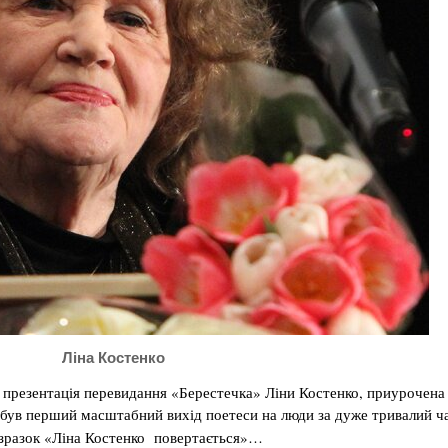
Ліна Костенко
я презентація перевидання «Берестечка» Ліни Костенко, приурочена
був перший масштабний вихід поетеси на люди за дуже тривалий ч
 зразок «Ліна Костенко повертається»…