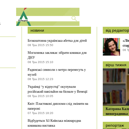
S
новини
від редакто
Безкоштовна українська абетка для дітей
«Лі
ста
08 Тра 2015 15:50
06 Т
Могилянка закликає зібрати книжки для
ДНУ
08 Тра 2015 15:10
вірш тижня
Радянські символи з метро перенесуть у
музей
08 Тра 2015 12:23
Українці “у відпустці” окупували
російський павільйон на бієнале у Венеції
08 Тра 2015 10:05
Квіт: Пластикові дипломи слід змінити на
паперові
Катерина Кали
виноградника
07 Тра 2015 18:20
Відбудеться XI Київська міжнародна
книжкова виставка
репортаж