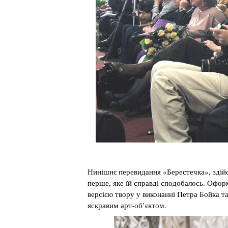
Нинішнє перевидання «Берестечка», здійс
перше, яке їй справді сподобалось. Офор
версією твору у виконанні Петра Бойка т
яскравим арт-об’єктом.