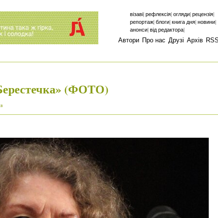
|
|
|
|
візаві
рефлексія
огляди
рецензія
|
|
|
|
репортаж
блоги
книга дня
новини
|
|
анонси
від редактора
Автори
Про нас
Друзі
Архів
RS
Берестечка» (ФОТО)
ів