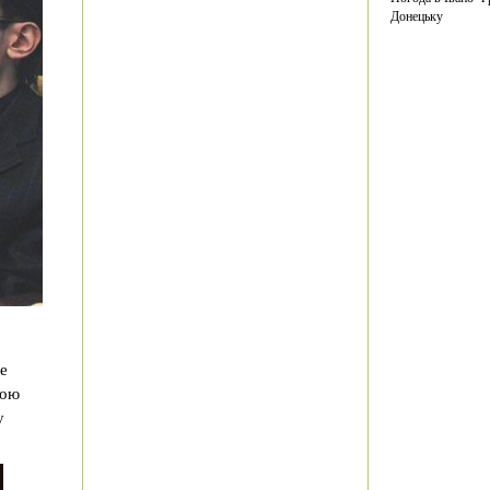
Донецьку
е
вою
у