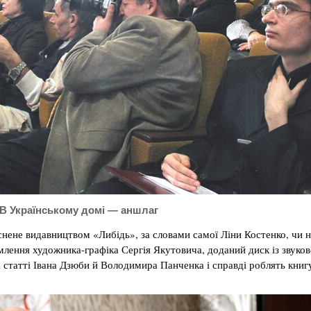
В Українському домі — аншлаг
нене видавництвом «Либідь», за словами самої Ліни Костенко, чи н
млення художника-графіка Сергія Якутовича, доданий диск із звуко
а статті Івана Дзюби й Володимира Панченка і справді роблять книг