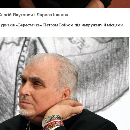
Сергій Якутович і Лариса Івшина
я уривків «Берестечка» Петром Бойком під напружену й місцями