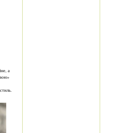
не, а
овою»
стиль.