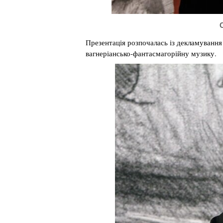
Презентація розпочалась із декламуванн
вагнеріансько-фантасмагорійну музику.