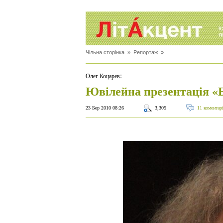
Чільна сторінка
»
Репортаж
»
:
Олег Коцарев
Ювілейна презентація «
23 Бер 2010 08:26
3,305
11 коментар