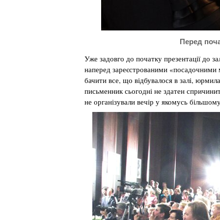
Перед поча
Уже задовго до початку презентації до з
наперед зареєстрованими «посадочними м
бачити все, що відбувалося в залі, юрмил
письменник сьогодні не здатен спричинит
не організували вечір у якомусь більшом