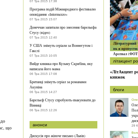
07 Тра 2015 17:38
Програма подій Міжнародного фестивалю
оповідання «Intermezzo»
07 Тра 2015 15:07
Донеччан запитали про знесення барельєфа
Стусу (відео)
07 Тра 2015 12:40
Літературний т
У США знімуть серіали за Воннегутом і
як я пропуст
Гакслі
Арсенал (ФОТ
07 Тра 2015 10:05
літакцент ро
Вийде книжка про Кузьму Скрябіна, яку
написала його мама
«ЛітАкцент ро
06 Тра 2015 17:08
книжок
Британці знімуть серіал за романами
Акуніна
блоги
06 Тра 2015 14:27
Барельєф Стусу спробують евакуювати до
Оле
Оле
Вінниці
Пол
06 Тра 2015 12:26
укра
 до
дис
анонси
29 К
ас, що
Вол
Дискусія про жіноче письмо (Львів)
Зер