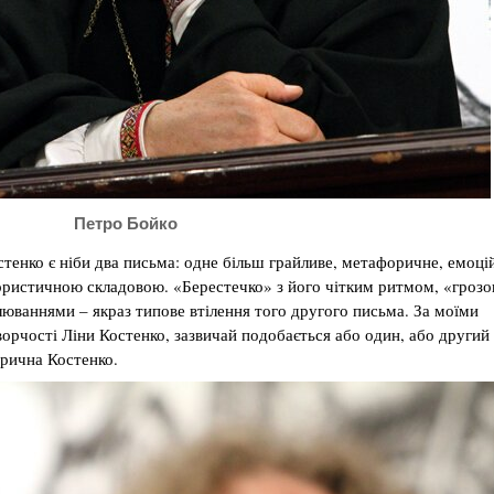
Петро Бойко
остенко є ніби два письма: одне більш грайливе, метафоричне, емоцій
ористичною складовою. «Берестечко» з його чітким ритмом, «гроз
ваннями – якраз типове втілення того другого письма. За моїми
орчості Ліни Костенко, зазвичай подобається або один, або другий 
ірична Костенко.