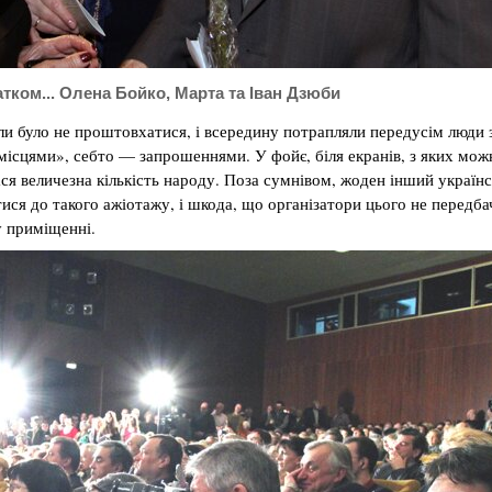
тком... Олена Бойко, Марта та Іван Дзюби
али було не проштовхатися, і всередину потрапляли передусім люди 
ісцями», себто — запрошеннями. У фойє, біля екранів, з яких мож
ася величезна кількість народу. Поза сумнівом, жоден інший україн
ися до такого ажіотажу, і шкода, що організатори цього не передба
у приміщенні.