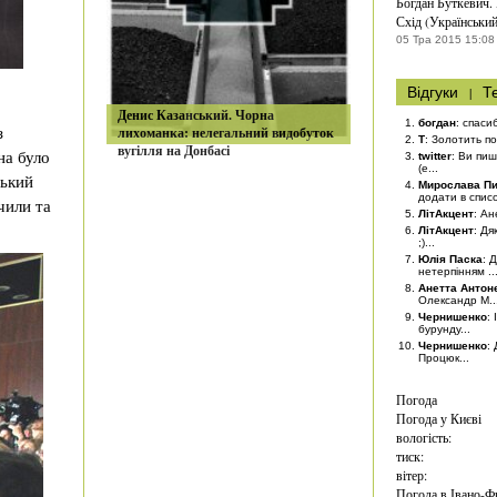
Богдан Буткевич. 
Схід (Українськи
05 Тра 2015 15:08
Відгуки
|
Т
Денис Казанський. Чорна
богдан
: спаси
з
лихоманка: нелегальний видобуток
T
: Золотить по
вугілля на Донбасі
на було
twitter
: Ви пи
(е...
ський
Мирослава Пи
додати в списо
чили та
ЛітАкцент
: Ан
ЛітАкцент
: Дя
;)...
Юлія Паска
: 
нетерпінням ..
Анетта Антон
Олександр М..
Чернишенко
:
бурунду...
Чернишенко
:
Процюк...
Погода
Погода у
Києві
вологість:
тиск:
вітер:
Погода в Івано-Ф