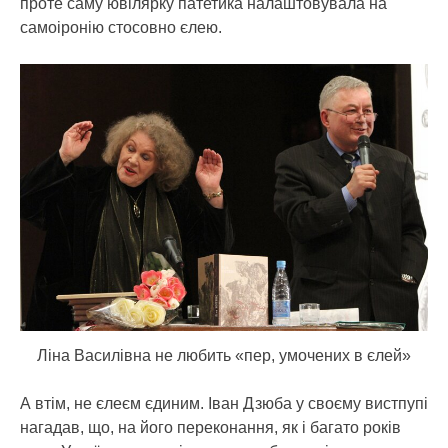
проте саму ювілярку патетика налаштовувала на
самоіронію стосовно єлею.
Ліна Василівна не любить «пер, умочених в єлей»
А втім, не єлеєм єдиним. Іван Дзюба у своєму вистпупі
нагадав, що, на його переконання, як і багато років