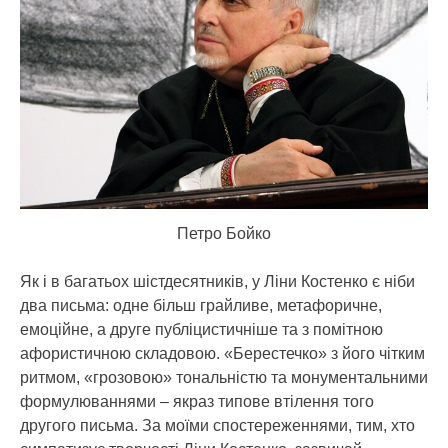
Петро Бойко
Як і в багатьох шістдесятників, у Ліни Костенко є ніби
два письма: одне більш грайливе, метафоричне,
емоційне, а друге публіцистичніше та з помітною
афористичною складовою. «Берестечко» з його чітким
ритмом, «грозовою» тональністю та монументальними
формулюваннями – якраз типове втілення того
другого письма. За моїми спостереженнями, тим, хто