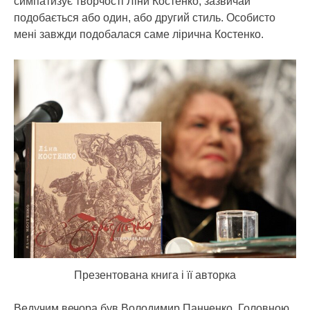
симпатизує творчості Ліни Костенко, зазвичай
подобається або один, або другий стиль. Особисто
мені завжди подобалася саме лірична Костенко.
Презентована книга і її авторка
Ведучим вечора був Володимир Панченко. Головною