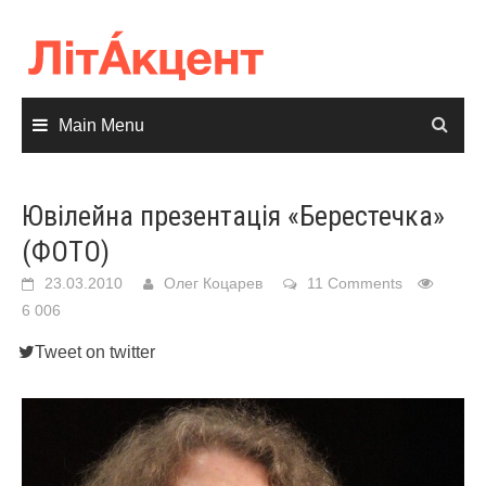
Skip
to
content
Main Menu
Ювілейна презентація «Берестечка»
(ФОТО)
23.03.2010
Олег Коцарев
11 Comments
6 006
Tweet on twitter