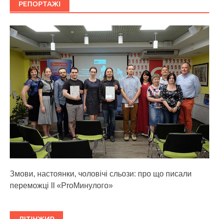
РЕПОРТАЖІ
Змови, настоянки, чоловічі сльози: про що писали
переможці ІІ «ProМинулого»
ЛІТІНЖИР