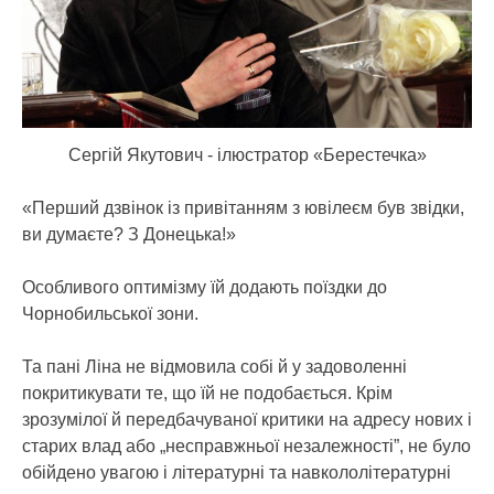
Сергій Якутович - ілюстратор «Берестечка»
«Перший дзвінок із привітанням з ювілеєм був звідки,
ви думаєте? З Донецька!»
Особливого оптимізму їй додають поїздки до
Чорнобильської зони.
Та пані Ліна не відмовила собі й у задоволенні
покритикувати те, що їй не подобається. Крім
зрозумілої й передбачуваної критики на адресу нових і
старих влад або „несправжньої незалежності”, не було
обійдено увагою і літературні та навкололітературні