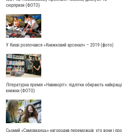
сюрпризи (ФОТО)
У Києві розпочався «Книжковий арсенал» – 2019 (фото)
Літературна премія «Навиворіт»: підлітки обирають найкращі
книжки (ФОТО)
Сьомий «Самовидець» нагородив переможців: хто вони і про