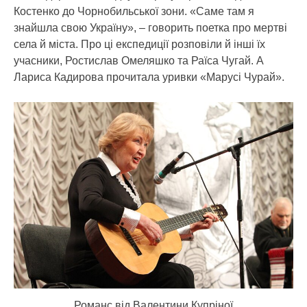
Костенко до Чорнобильської зони. «Саме там я
знайшла свою Україну», – говорить поетка про мертві
села й міста. Про ці експедиції розповіли й інші їх
учасники, Ростислав Омеляшко та Раїса Чугай. А
Лариса Кадирова прочитала уривки «Марусі Чурай».
Романс від Валентини Купріної