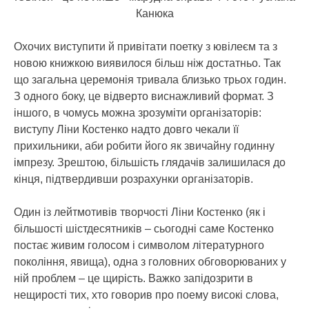
Канюка
Охочих виступити й привітати поетку з ювілеєм та з
новою книжкою виявилося більш ніж достатньо. Так
що загальна церемонія тривала близько трьох годин.
З одного боку, це відверто виснажливий формат. З
іншого, в чомусь можна зрозуміти організаторів:
виступу Ліни Костенко надто довго чекали її
прихильники, аби робити його як звичайну годинну
імпрезу. Зрештою, більшість глядачів залишилася до
кінця, підтвердивши розрахунки організаторів.
Один із лейтмотивів творчості Ліни Костенко (як і
більшості шістдесятників – сьогодні саме Костенко
постає живим голосом і символом літературного
покоління, явища), одна з головних обговорюваних у
ній проблем – це щирість. Важко запідозрити в
нещирості тих, хто говорив про поему високі слова,