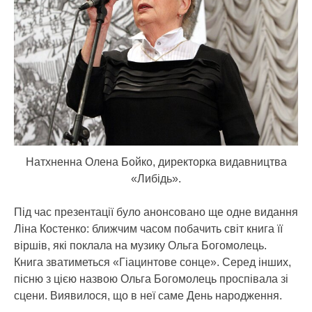
Натхненна Олена Бойко, директорка видавництва
«Либідь».
Під час презентації було анонсовано ще одне видання
Ліна Костенко: ближчим часом побачить світ книга її
віршів, які поклала на музику Ольга Богомолець.
Книга зватиметься «Гіацинтове сонце». Серед інших,
пісню з цією назвою Ольга Богомолець проспівала зі
сцени. Виявилося, що в неї саме День народження.