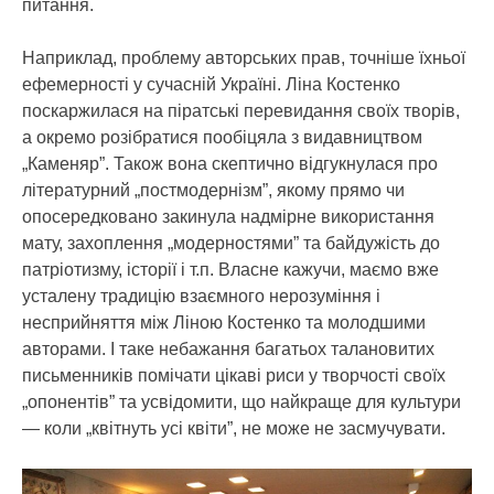
питання.
Наприклад, проблему авторських прав, точніше їхньої
ефемерності у сучасній Україні. Ліна Костенко
поскаржилася на піратські перевидання своїх творів,
а окремо розібратися пообіцяла з видавництвом
„Каменяр”. Також вона скептично відгукнулася про
літературний „постмодернізм”, якому прямо чи
опосередковано закинула надмірне використання
мату, захоплення „модерностями” та байдужість до
патріотизму, історії і т.п. Власне кажучи, маємо вже
усталену традицію взаємного нерозуміння і
несприйняття між Ліною Костенко та молодшими
авторами. І таке небажання багатьох талановитих
письменників помічати цікаві риси у творчості своїх
„опонентів” та усвідомити, що найкраще для культури
— коли „квітнуть усі квіти”, не може не засмучувати.