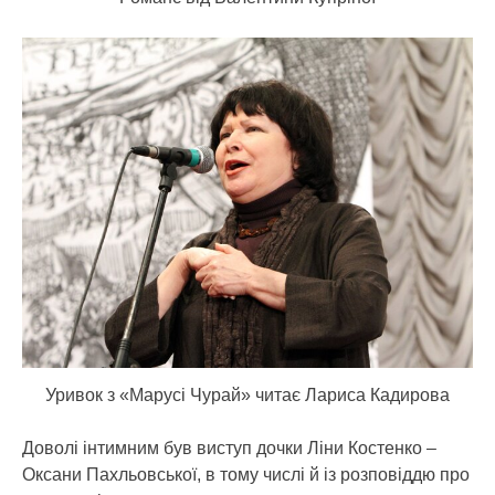
Уривок з «Марусі Чурай» читає Лариса Кадирова
Доволі інтимним був виступ дочки Ліни Костенко –
Оксани Пахльовської, в тому числі й із розповіддю про