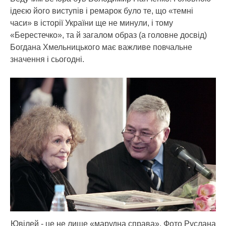
ідеєю його виступів і ремарок було те, що «темні
часи» в історії України ще не минули, і тому
«Берестечко», та й загалом образ (а головне досвід)
Богдана Хмельницького має важливе повчальне
значення і сьогодні.
Ювілей - це не лише «марудна справа». Фото Руслана