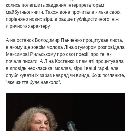
колись полегшить завдання інтерпретаторам
майбутньої книги. Також вона прочитала кілька своїх
порівняно нових віршів радше публіцистичного, ніж
ліричного характеру.
А на останок Володимир Панченко процитував листа,
в якому ще зовсім молода Ліна з гумором розповідала
Максимові Рильському про свої поезії, про те, як
почала писати. А Ліна Костенко з пам’яті процитувала
відповідь неокласика: мовляв, вірші ваші гарні, але
опублікувати їх зараз навряд чи вийде, бо ж погляньте,
“яке життя буяє навколо”.