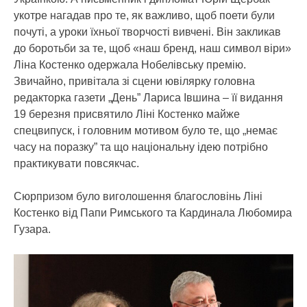
укотре нагадав про те, як важливо, щоб поети були
почуті, а уроки їхньої творчості вивчені. Він закликав
до боротьби за те, щоб «наш бренд, наш символ віри»
Ліна Костенко одержала Нобелівську премію.
Звичайно, привітала зі сцени ювілярку головна
редакторка газети „День” Лариса Івшина – її видання
19 березня присвятило Ліні Костенко майже
спецвипуск, і головним мотивом було те, що „немає
часу на поразку” та що національну ідею потрібно
практикувати повсякчас.
Сюрпризом було виголошення благословінь Ліні
Костенко від Папи Римського та Кардинала Любомира
Гузара.