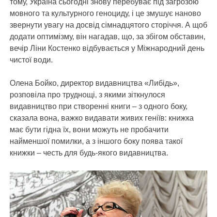
тому, Україна сьогодні знову перебуває під загрозою
мовного та культурного геноциду, і це змушує наново
звернути увагу на досвід сімнадцятого сторіччя. А щоб
додати оптимізму, він нагадав, що, за збігом обставин,
вечір Ліни Костенко відбувається у Міжнародний день
чистої води.
Олена Бойко, директор видавництва «Либідь»,
розповіла про труднощі, з якими зіткнулося
видавництво при створенні книги – з одного боку,
сказала вона, важко видавати живих геніїв: книжка
має бути гідна їх, вони можуть не пробачити
найменшої помилки, а з іншого боку поява такої
книжки – честь для будь-якого видавництва.