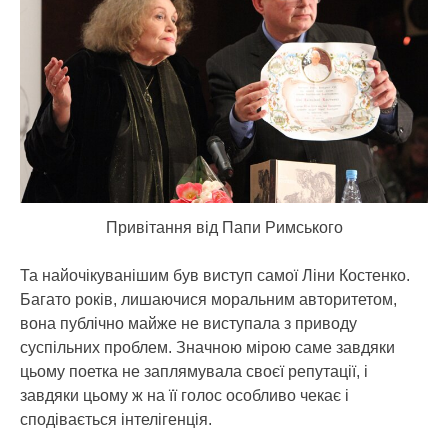
Привітання від Папи Римського
Та найочікуванішим був виступ самої Ліни Костенко.
Багато років, лишаючися моральним авторитетом,
вона публічно майже не виступала з приводу
суспільних проблем. Значною мірою саме завдяки
цьому поетка не заплямувала своєї репутації, і
завдяки цьому ж на її голос особливо чекає і
сподівається інтелігенція.