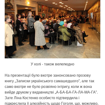
У холі - також велелюдно
На презентації було вкотре занонсовано прозову
книгу „Записки українського самашедшого”, але так
само вкотре не було розвіяно інтригу, коли ж вона
вийде друком у видавництві „А-БА-БА-ГА-ЛА-МА-ГА”.
Зате Ліна Костенко особисто підтвердила і
підкреслила її алюзійність щодо Гоголя, що, можливо,