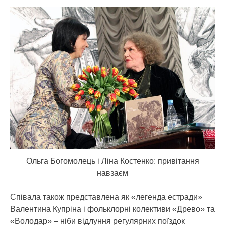
Ольга Богомолець і Ліна Костенко: привітання
навзаєм
Співала також представлена як «легенда естради»
Валентина Купріна і фольклорні колективи «Древо» та
«Володар» – ніби відлуння регулярних поїздок