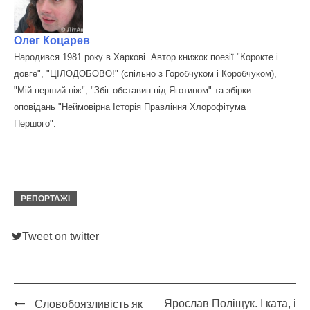
Олег Коцарев
Народився 1981 року в Харкові. Автор книжок поезії "Корокте і
довге", "ЦІЛОДОБОВО!" (спільно з Горобчуком і Коробчуком),
"Мій перший ніж", "Збіг обставин під Яготином" та збірки
оповідань "Неймовірна Історія Правління Хлорофітума
Першого".
РЕПОРТАЖІ
Tweet on twitter
Ярослав Поліщук. І ката, і
Словобоязливість як