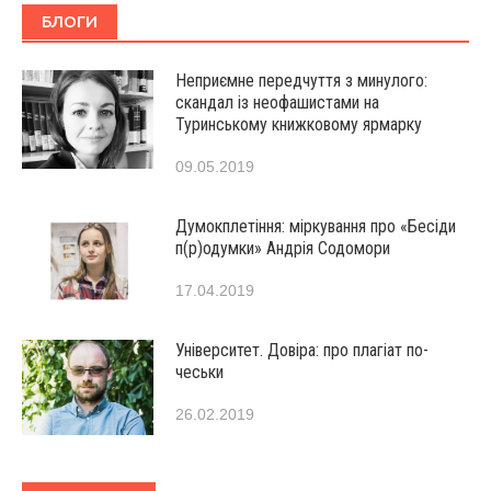
БЛОГИ
Неприємне передчуття з минулого:
скандал із неофашистами на
Туринському книжковому ярмарку
09.05.2019
Думокплетіння: міркування про «Бесіди
п(р)одумки» Андрія Содомори
17.04.2019
Університет. Довіра: про плагіат по-
чеськи
26.02.2019