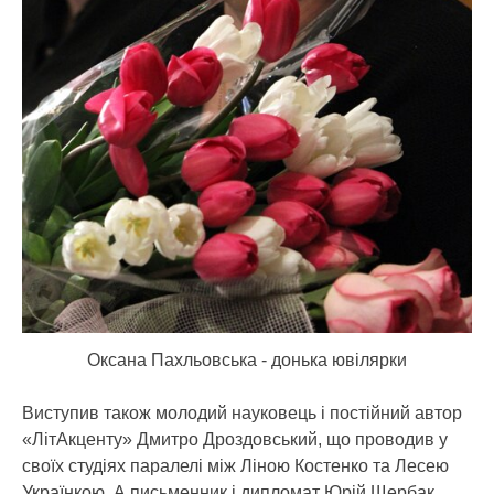
Оксана Пахльовська - донька ювілярки
Виступив також молодий науковець і постійний автор
«ЛітАкценту» Дмитро Дроздовський, що проводив у
своїх студіях паралелі між Ліною Костенко та Лесею
Українкою. А письменник і дипломат Юрій Щербак