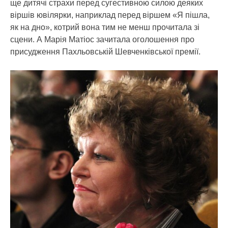
ще дитячі страхи перед сугестивною силою деяких
віршів ювілярки, наприклад перед віршем «Я пішла,
як на дно», котрий вона тим не менш прочитала зі
сцени. А Марія Матіос зачитала оголошення про
присудження Пахльовській Шевченківської премії.