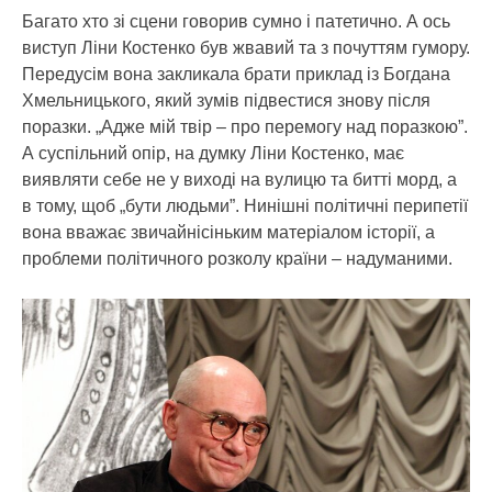
Багато хто зі сцени говорив сумно і патетично. А ось
виступ Ліни Костенко був жвавий та з почуттям гумору.
Передусім вона закликала брати приклад із Богдана
Хмельницького, який зумів підвестися знову після
поразки. „Адже мій твір – про перемогу над поразкою”.
А суспільний опір, на думку Ліни Костенко, має
виявляти себе не у виході на вулицю та битті морд, а
в тому, щоб „бути людьми”. Нинішні політичні перипетії
вона вважає звичайнісіньким матеріалом історії, а
проблеми політичного розколу країни – надуманими.