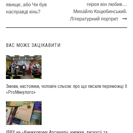
Post
героя він любив…
явище, або Чи був
navigation
Михайло Коцюбинський.
насправді кінь?
Літературний портрет
ВАС МОЖЕ ЗАЦІКАВИТИ
Змови, настоянки, чоловічі сльози: про що писали переможці ІІ
«ProМинулого»
IBBY на «Книжковому Арсеналі»: книжки, дискусії та