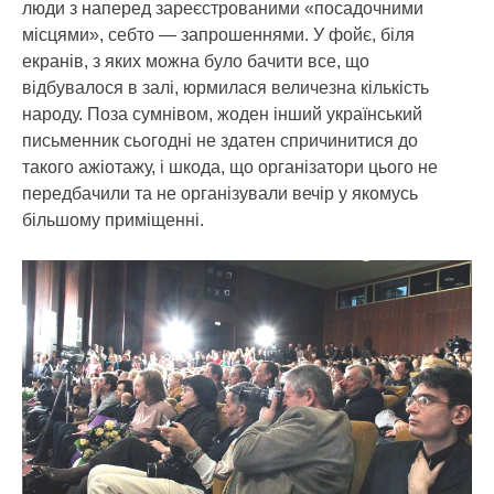
люди з наперед зареєстрованими «посадочними
місцями», себто — запрошеннями. У фойє, біля
екранів, з яких можна було бачити все, що
відбувалося в залі, юрмилася величезна кількість
народу. Поза сумнівом, жоден інший український
письменник сьогодні не здатен спричинитися до
такого ажіотажу, і шкода, що організатори цього не
передбачили та не організували вечір у якомусь
більшому приміщенні.