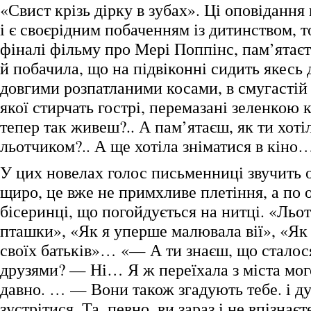
«Свист крізь дірку в зубах». Ці оповідання
і є своєрідним побаченням із дитинством, т
фіналі фільму про Мері Поппінс, пам’ятаєт
й побачила, що на підвіконні сидить якесь 
довгими розпатланими косами, в смугастій 
якої стирчать гострі, перемазані зеленкою 
тепер так живеш?.. А пам’ятаєш, як ти хоті
льотчиком?.. А ще хотіла зніматися в кіно
У цих новелах голос письменниці звучить 
щиро, це вже не примхливе плетіння, а по 
бісеринці, що погойдується на нитці. «Льо
пташки», «Як я уперше малювала вії», «Як
своїх батьків»… «— А ти знаєш, що сталося
друзями? — Ні… Я ж переїхала з міста мог
давно. … — Вони також згадують тебе. і д
зустрітися. Та, певно, ви зараз і не впізна