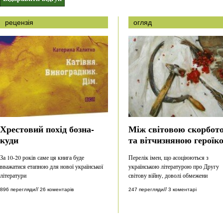
рецензія
огляд
Хрестовий похід бозна-
Між світовою скорбот
куди
та вітчизняною героїк
За 10-20 років саме ця книга буде
Перелік імен, що асоціюються з
вважатися етапною для нової української
українською літературою про Другу
літератури
світову війну, доволі обмежени
//
//
896 перегляди
26 коментарів
247 перегляди
3 коментарі