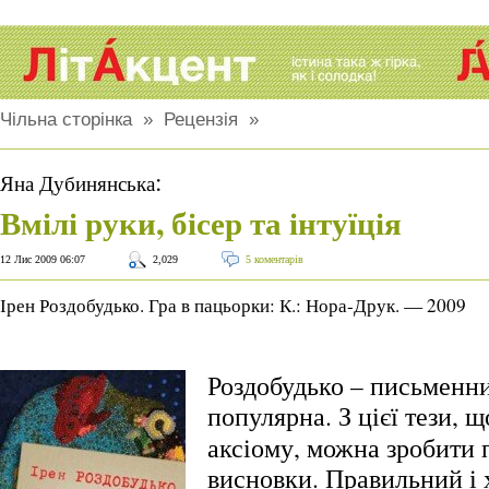
Чільна сторінка
»
Рецензія
»
:
Яна Дубинянська
Вмілі руки, бісер та інтуїція
12 Лис 2009 06:07
2,029
5 коментарів
Ірен Роздобудько. Гра в пацьорки: К.: Нора-Друк. — 2009
Роздобудько – письменни
популярна.
З цієї тези, щ
аксіому, можна зробити 
висновки. Правильний і 