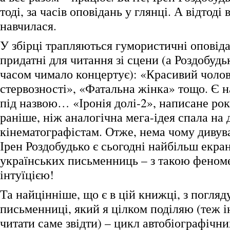
тоді, за часів оповідань у глянці. А відтоді
навчилася.
У збірці трапляються гумористичні оповід
придатні для читання зі сцени (а Роздобудь
часом чимало концертує): «Красивий чоло
стервозності», «Фатальна жінка» тощо. Є н
під назвою… «Іронія долі-2», написане рокі
раніше, ніж аналогічна мега-ідея спала на
кінематографістам. Отже, нема чому дивув
Ірен Роздобудько є сьогодні найбільш екра
українських письменниць – з такою фено
інтуїцією!
Та найцінніше, що є в цій книжці, з погляд
письменниці, який я цілком поділяю (теж і
читати саме звідти) – цикл автобіографічн