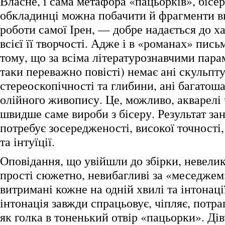
Власне, і сама метафора «пацьорків», бісер
обкладинці можна побачити й фрагменти 
роботи самої Ірен, — добре надається до х
всієї її творчості. Адже і в «романах» пись
тому, що за всіма літературознавчими пара
таки переважно повісті) немає ані скульпт
стереоскопічності та глибини, ані багатоша
олійного живопису. Це, можливо, акварелі 
швидше саме вироби з бісеру. Результат зан
потребує зосередженості, високої точності
та інтуїції.
Оповідання, що увійшли до збірки, невелик
прості сюжетно, невибагливі за «меседжем
витримані кожне на одній хвилі та інтонації
інтонація завжди спрацьовує, чіпляє, потрап
як голка в тоненький отвір «пацьорки». Дів