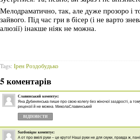
Мелодраматично, так, але дуже прозоро і то
зайвого. Під час гри в бісер (і не варто зн
алюзії) інакше ніяк не можна.
Tags:
Ірен Роздобудько
5 коментарів
Славинський
коментує:
Яна Дубинянська пише про свою колегу без жіночої заздрості, а тому
рецензії й не можна. МиколаСлавинський
ВІДПОВІCТИ
Sardonique
коментує:
А от про вмілі руки – це круто! Наші руки не для скуки, правда ж, пан