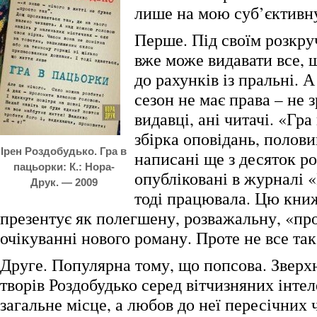
лише на мою суб’єктивн
Перше. Під своїм розкру
вже може видавати все, 
до рахунків із пральні. 
сезон не має права – не 
видавці, ані читачі. «Гр
збірка оповідань, полови
Ірен Роздобудько. Гра в
написані ще з десяток ро
пацьорки: К.: Нора-
опубліковані в журналі «
Друк. — 2009
тоді працювала. Цю кни
презентує як полегшену, розважальну, «пр
очікуванні нового роману. Проте не все так
Друге. Популярна тому, що попсова. Зверх
творів Роздобудько серед вітчизняних інтел
загальне місце, а любов до неї пересічних ч