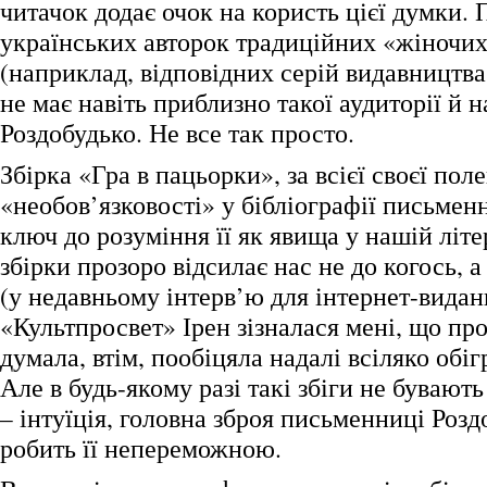
читачок додає очок на користь цієї думки. 
українських авторок традиційних «жіночих
(наприклад, відповідних серій видавництв
не має навіть приблизно такої аудиторії й н
Роздобудько. Не все так просто.
Збірка «Гра в пацьорки», за всієї своєї пол
«необов’язковості» у бібліографії письмен
ключ до розуміння її як явища у нашій літе
збірки прозоро відсилає нас не до когось, 
(у недавньому інтерв’ю для інтернет-видан
«Культпросвет» Ірен зізналася мені, що про 
думала, втім, пообіцяла надалі всіляко обіг
Але в будь-якому разі такі збіги не бувают
– інтуїція, головна зброя письменниці Розд
робить її непереможною.