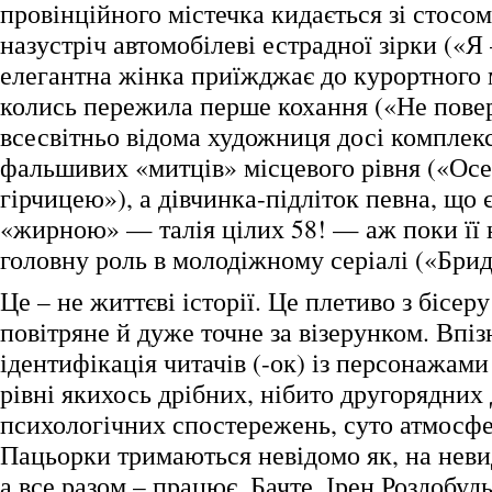
провінційного містечка кидається зі стосом
назустріч автомобілеві естрадної зірки («Я 
елегантна жінка приїжджає до курортного м
колись пережила перше кохання («Не повер
всесвітньо відома художниця досі комплекс
фальшивих «митців» місцевого рівня («Осе
гірчицею»), а дівчинка-підліток певна, що 
«жирною» — талія цілих 58! — аж поки її
головну роль в молодіжному серіалі («Бри
Це – не життєві історії. Це плетиво з бісеру
повітряне й дуже точне за візерунком. Впіз
ідентифікація читачів (-ок) із персонажами
рівні якихось дрібних, нібито другорядних
психологічних спостережень, суто атмосф
Пацьорки тримаються невідомо як, на неви
а все разом – працює. Бачте, Ірен Роздобуд