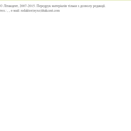
© Літакцент, 2007-2015
.
Передрук матеріалів тільки з дозволу редакції.
тел.:
,
, е-маіl:
redaktor(вухо)litakcent.com