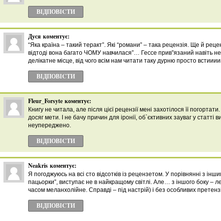
ВІДПОВІCТИ
Дуся
коментує:
“Яка країна – такий теракт”. Які “романи” – така рецензія. Ще й реце
відтоді вона багато ЧОМУ навчилася”… Гессе прив”язаний навіть не 
делікатне місце, від чого всім нам читати таку дурню просто встииии
ВІДПОВІCТИ
Fleur_Forsyte
коментує:
Книгу не читала, але після цієї рецензії мені захотілося її погорта
досяг мети. І не бачу причин для іронії, об`єктивних зауваг у статті
неупереджено.
ВІДПОВІCТИ
Neakris
коментує:
Я погоджуюсь на всі сто відсотків із рецензетом. У порівнянні з інши
пацьорки”, виступає не в найкращому світлі. Але… з іншого боку – ле
часом меланхолійне. Справді – під настрій) і без особливих претенз
ВІДПОВІCТИ