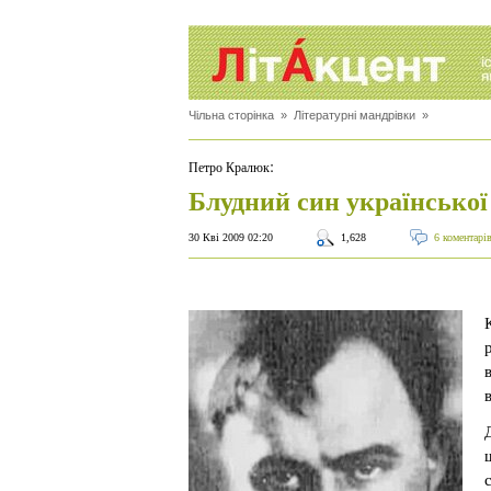
Чільна сторінка
»
Літературні мандрівки
»
:
Петро Кралюк
Блудний син українсько
30 Кві 2009 02:20
1,628
6 коментарі