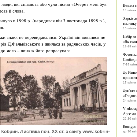
і люди, які співають або чули пісню «Очерет мені був
Велика в
сав її слова.
14 квітня
Харківсь
инуло в 1998 р. (народився він 3 листопада 1898 р.),
виставку
чя.
15 квітня
Набір на
ьки знаю, не перевидавалися. Україні він виявився не
«Як стат
рів Д.Фальківського з’явилася за радянських часів, у
18-19 кві
і до чого – вона ж його репресувала.
Фотовист
Свободи.
7-19 квіт
До Рівно
презента
17 квітня
Дев’яте 
«Глодось
24 квітня
V міжна
Арсенал
22-26 кві
Конкурс
Кобрин. Листівка поч. ХХ ст. з сайту www.kobrin-
до 30 кві