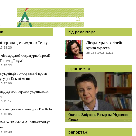
S
ни
від редактора
і перехожі декламували Телігу
Література для дітей:
крига скресла
15 18:20
25 Бер 2015 11:11
 міжнародної літературної премії
 Гоголя „Тріумф”
15 15:23
вірш тижня
 українців голосувала б проти
усу російської мови
15 15:00
відбудеться перший український
on
15 11:42
 голосування в конкурсі The Bobs
Оксана Забужко. Базар на Медового
15 10:05
Спаса
А-ГА-ЛА-МА-ГА” започатковує
ію
репортаж
15 15:39