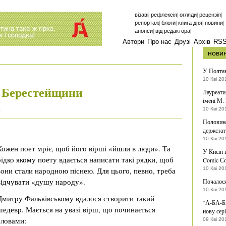
|
|
|
|
візаві
рефлексія
огляди
рецензія
|
|
|
|
репортаж
блоги
книга дня
новини
|
|
анонси
від редактора
Автори
Про нас
Друзі
Архів
RS
нови
У Полтав
10 Кві 20
ї Берестейщини
Лауреати
імені М.
10 Кві 20
в
Половина
держстат
10 Кві 20
Кожен поет мріє, щоб його вірші «йшли в люди». Та
У Києві 
рідко якому поету вдається написати такі рядки, щоб
Comic С
вони стали народною піснею. Для цього, певно, треба
10 Кві 20
відчувати «душу народу».
Почалося
10 Кві 20
Дмитру Фальківському вдалося створити такий
“А-БА-Б
шедевр. Мається на увазі вірш, що починається
нову сер
словами:
09 Кві 20