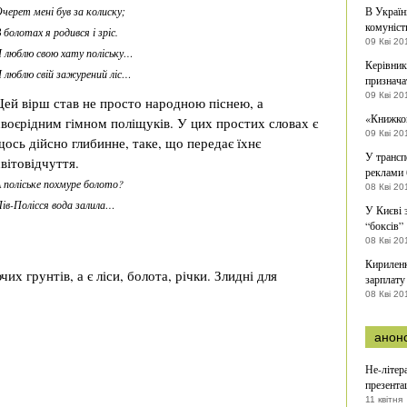
черет мені був за колиску;
В Україн
комуніст
 болотах я родився і зріс.
09 Кві 20
 люблю свою хату поліську…
Керівник
 люблю свій зажурений ліс…
признача
09 Кві 20
Цей вірш став не просто народною піснею, а
«Книжков
своєрідним гімном поліщуків. У цих простих словах є
09 Кві 20
щось дійсно глибинне, таке, що передає їхнє
У трансп
світовідчуття.
реклами 
 поліське похмуре болото?
08 Кві 20
ів-Полісся вода залила…
У Києві 
“боксів”
08 Кві 20
Кириленк
их грунтів, а є ліси, болота, річки. Злидні для
зарплату
08 Кві 20
анон
Не-літер
презента
11 квітня