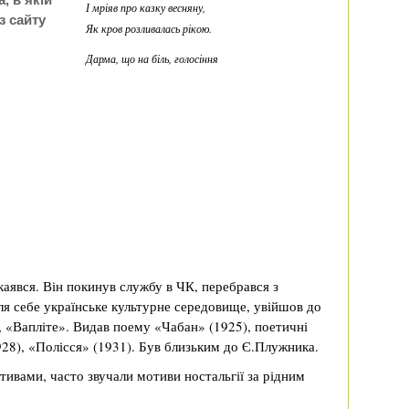
І мріяв про казку весняну,
з сайту
Як кров розливалась рікою.
Дарма, що на біль, голосіння
каявся. Він покинув службу в ЧК, перебрався з
ля себе українське культурне середовище, увійшов до
 «Вапліте». Видав поему «Чабан» (1925), поетичні
928), «Полісся» (1931). Був близьким до Є.Плужника.
тивами, часто звучали мотиви ностальгії за рідним