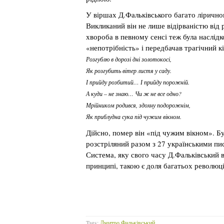
У віршах Д.Фальківського багато лірично
Викликаний він не лише відірваністю від 
хвороба в певному сенсі теж була наслідко
«непотрібність» і передбачав трагічний к
Розгублю в дорозі дні золотокосі,
Як розгубить вітер листя у саду.
І прийду розбитий… І прийду порожній.
А куди – не знаю… Чи ж не все одно?
Мрійником родився, здохну подорожнім,
Як приблудна сука під чужим вікном.
Дійсно, помер він «під чужим вікном». 
розстріляний разом з 27 українськими пи
Система, яку свого часу Д.Фальківський в
принципі, такою є доля багатьох революці
Tags:
Дмитро Фальківський