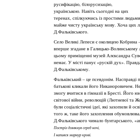
русифікацію, білорусизацію,
українською. Навіть сьогодні на цих
теренах, спілкуючись із простими людьми
майже чисту українську мову. Хоча цих лю
Д.Фальківського.
Село Великі Лепеси є околицею Кобрина – 
вперше згадане в Галицько-Волинському лі
цьому приміщенні музей Алєксандра Суворо
немає. У місті панує «рускій дух». Правд
Д.Фальківському.
Фальківський – це псевдонім. Насправді п
батькові кликали його Никаноровичем. Н
змогу вчитися в гімназії в Бресті. Його ю
світової війни, революцій (Лютневої та Ж
були соціалістичні ідеї, які захопили й о
того ж, таке його захоплення обумовлюв
Д.Фальківського чимало бунтарського, «а
Постріл дзявкнув серед ночі,
І напився мармур крові.