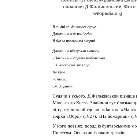
навчався Д.Фальківський. Фото 
wikipedia.org
В ті дні не ‘дзивалося серце…
Дарма, що в ті ночі осінні
Я був за провісника смерті.
Дарма, що під гуркіт мотору
«Наган» мій стріляв невблаганно.
…І жаско дивилися зорі
На кров…
на пісок…
аж до рання.
Судячи з усього, Д.Фальківський пізніше 
Мінська до Києва. Знайшов тут близьке д
літературних об’єднань «Ланка», «Марс»,
збірки «Обрії» (1927), «На пожарищі» (1
У його поезіях, поряд із бунтарськими мо
Поліссям. Ось один із таких зразків: