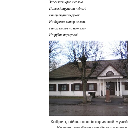
Запеклася кров смолою.
Панські трупи на підлозі.
Вітер гнучкою рукою
На деревах витер сльози.
Ранок глянув на пожежу
На руїни мармурові.
Кобрин, військово-історичний музей
Колись тут була українська школа