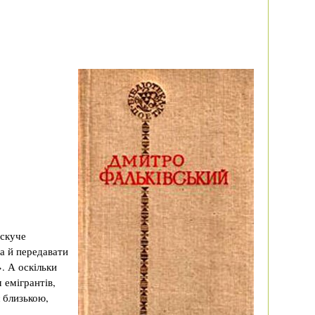
искуче
 а й передавати
. А оскільки
 емігрантів,
є близькою,