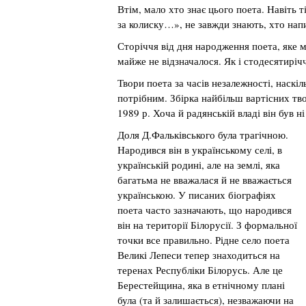
Втім, мало хто знає цього поета. Навіть т
за колиску…», не завжди знають, хто напи
Сторіччя від дня народження поета, яке м
майже не відзначалося. Як і стодесятиріч
Твори поета за часів незалежності, наскіл
потрібним. Збірка найбільш вартісних тво
1989 р. Хоча й радянській владі він був н
Доля Д.Фальківського була трагічною.
Народився він в українському селі, в
українській родині, але на землі, яка
багатьма не вважалася й не вважається
українською. У писаних біографіях
поета часто зазначають, що народився
він на території Білорусії. З формальної
точки все правильно. Рідне село поета
Великі Лепеси тепер знаходиться на
теренах Республіки Білорусь. Але це
Берестейщина, яка в етнічному плані
була (та й залишається), незважаючи на