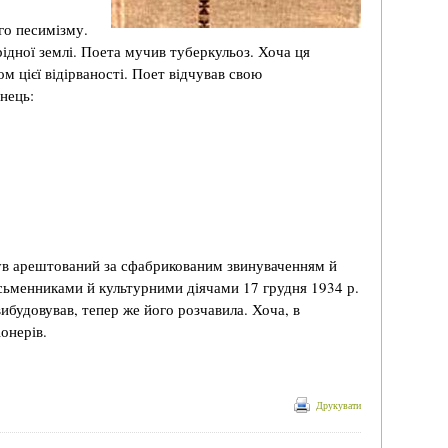
го песимізму.
рідної землі. Поета мучив туберкульоз. Хоча ця
м цієї відірваності. Поет відчував свою
інець:
Був арештований за сфабрикованим звинуваченням й
сьменниками й культурними діячами 17 грудня 1934 р.
ибудовував, тепер же його розчавила. Хоча, в
онерів.
Друкувати