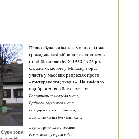
Певно, була логіка в тому, що під час
громадянської війни поет опинився в
стані більшовиків. У 1920-1923 рр.
служив чекістом у Мінську і брав
участь у масових репресіях проти
«контрреволюціонерів». Це знайшло
відображення в його поезіях:
Бо звикнуть не можу до міста,
Брудного, глумливого міста,
Бо серцем я ніжний і чистий,
Дарма, що колись був чекістом…
Дарма, що ночами з «нагана»
 Суворова.
Встромляв я у скроні набої
, в якій