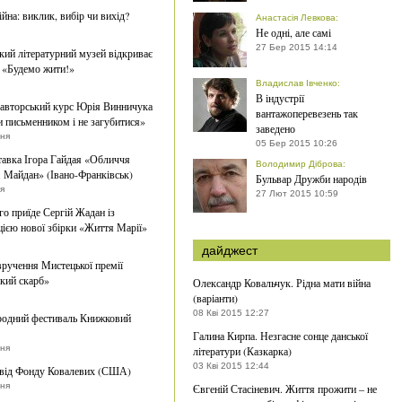
ійна: виклик, вибір чи вихід?
Анастасія Левкова
:
Не одні, але самі
27 Бер 2015 14:14
кий літературний музей відкриває
 «Будемо жити!»
Владислав Івченко
:
В індустрії
 авторський курс Юрія Винничука
вантажоперевезень так
и письменником і не загубитися»
заведено
тня
05 Бер 2015 10:26
авка Ігора Гайдая «Обличчя
Володимир Діброва
:
 Майдан» (Івано-Франківськ)
Бульвар Дружби народів
ня
27 Лют 2015 10:59
го приїде Сергій Жадан із
цією нової збірки «Життя Марії»
дайджест
вручення Мистецької премії
кий скарб»
Олександр Ковальчук. Рідна мати війна
(варіанти)
08 Кві 2015 12:27
родний фестиваль Книжковий
Галина Кирпа. Незгасне сонце данської
тня
літератури (Казкарка)
03 Кві 2015 12:44
 від Фонду Ковалевих (США)
тня
Євгеній Стасіневич. Життя прожити – не