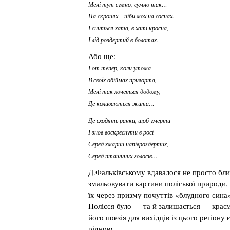
Мені тут сумно, сумно так…
На скронях – ніби мох на соснах.
І сниться хата, в хаті кросна,
І лід роздертий в болотах.
Або ще:
І от тепер, коли утома
В своїх обіймах пригорта, –
Мені так хочеться додому,
Де коливаються жита…
Де сходять ранки, щоб умерти
І знов воскреснути в росі
Серед хмарин напівроздертих,
Серед пташиних голосів…
Д.Фальківському вдавалося не просто бл
змальовувати картини поліської природи,
їх через призму почуттів «блудного сина»
Полісся було — та й залишається — краєм
його поезія для вихідців із цього регіону 
рідною.