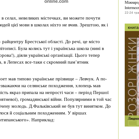
online.com
Міжнарод
Intermezz
22-24 тр
 в селах, невеликих містечках, ви можете почути
дей цієї мови в школах ніхто не вчив. Зрештою, як і
книга
райцентру Брестської області. До речі, це місто
тописі. Була колись тут і українська школа (нині в
ва!), діяли українські організації. Цього тепер
а, в Лепесах все-таки є скромний пам’ятник
оет мав типово українське прізвище – Левчук. А по-
езважаючи на селянське походження, хлопець мав
ність якраз припала на непрості часи – період Першої
овтневої), громадянської війни. Популярними в той час
свічену молодь. Д.Фальківський не був тут винятком. До
алося й соціальним походженням. У віршах
Людми
нтипанського». Наприклад: