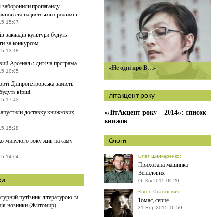
і заборонили пропаганду
ичного та нацистського режимів
15 15:07
ів закладів культури будуть
ти за конкурсом
15 13:18
ий Арсенал»: дитяча програма
«Не одні про В…»
15 10:05
орті Дніпропетровська замість
будуть вірші
літакцент року
15 17:43
запустили доставку книжкових
«ЛітАкцент року – 2014»: список
книжок
15 15:28
о минулого року жив на саму
блоги
Олег Шинкаренко
:
15 14:04
Прихована машинка
Венцлових
си
06 Кві 2015 09:20
Євген Стасіневич
:
атурний путівник літературою та
Томас, серце
ція новинки (Житомир)
31 Бер 2015 16:59