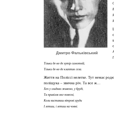
О
В
Я
Я
А
Дмитро Фальківський
П
Тільки де-не-де хутір самотній,
Тільки де-не-де клаптик села.
Життя на Поліссі нелегке. Тут немає родюч
поліщука – звична річ. Та все ж…
Хоч у злиднях живемо, у бруді,
Та привілля яке повесні,
Коли виставиш вітрові груди
І летиш, і летиш на човні.