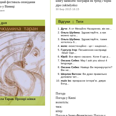
книгу написати: біографія як тренд і чорна
ний фестиваль оповідання
діра (zakladynka)
o у Вінниці
30 Бер 2015 16:15
авня
Відгуки
|
Теги
 дня
Дуче
: А от Михайло Назаренко, він же...
Ольга Шубина
: Здравствуйте, а как
можно орга...
Ольга Шубина
: Здравствуйте, также
хотелось б...
воло
: екзистенційно - це і націонал...
Гургула Ігор
: Письменник насправді
пише Одн...
Юрій
: Все вірно сказано. Коли б ще р...
Оксана Собко
: May I ask you about 4
language...
Оксана Собко
: Навіщо Ви перекручуєте?
Він не...
Шерлок Ватсон
: Ви дуже правильно
доповіли чит...
male bo
: прекрасне інтерв"ю. дякую
Богд...
Погода
Погода у
Києві
ла Таран. Прозорі жінки
вологість:
тиск:
вітер:
Погода в Івано-Франківську
Погода у