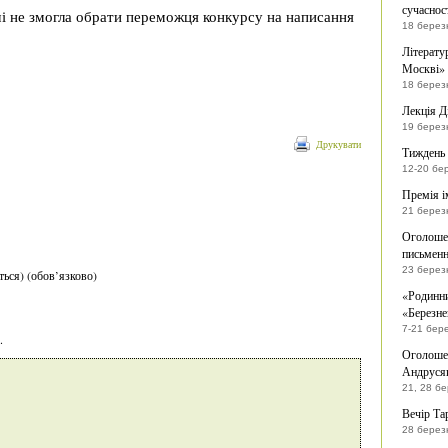
сучаснос
чі не змогла обрати переможця конкурсу на написання
18 берез
Літерату
Москві» 
18 берез
Лекція Д
19 берез
Друкувати
Тиждень 
12-20 бе
Премія і
21 берез
Оголошен
письменн
23 берез
ться) (обов’язково)
«Родинни
«Березне
7-21 бер
.
Оголошен
Андрусяк
21, 28 б
Вечір Та
28 берез