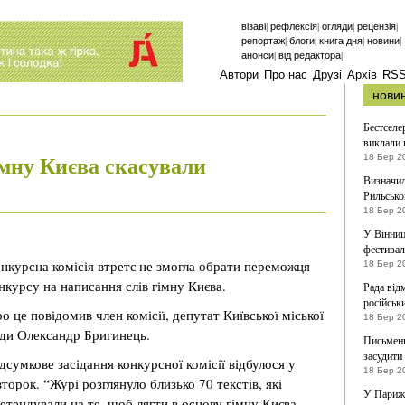
|
|
|
|
візаві
рефлексія
огляди
рецензія
|
|
|
|
репортаж
блоги
книга дня
новини
|
|
анонси
від редактора
Автори
Про нас
Друзі
Архів
RS
нови
Бестселе
виклали 
мну Києва скасували
18 Бер 2
Визначил
Рильсько
18 Бер 2
У Вінниц
фестивал
нкурсна комісія втретє не змогла обрати переможця
18 Бер 2
нкурсу на написання слів гімну Києва.
Рада від
російськи
о це повідомив член комісії, депутат Київської міської
18 Бер 2
ди Олександр Бригинець.
Письменн
засудити
дсумкове засідання конкурсної комісії відбулося у
18 Бер 2
второк. “Журі розглянуло близько 70 текстів, які
У Парижі
етендували на те, щоб лягти в основу гімну Києва…