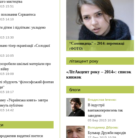
кого мистецтва
015 15:51
 поховання Сервантеса
015 14:10
и дітям і підліткам: укладено
015 13:30
“Самовидець” – 2014: переможці
вано тізер екранізації «Солодкої
(ФОТО)
015 10:05
літакцент року
зробили шкільні матеріали про
 війну
«ЛітАкцент року – 2014»: список
015 19:09
книжок
і збудують “філософський фонтан
ди”
блоги
015 18:17
аму «Українська книга» завтра
Владислав Івченко
:
В індустрії
имуть публічно
вантажоперевезень так
015 14:42
заведено
05 Бер 2015 10:26
си
Володимир Діброва
:
Бульвар Дружби народів
ародження видатної поетеси
27 Лют 2015 10:59