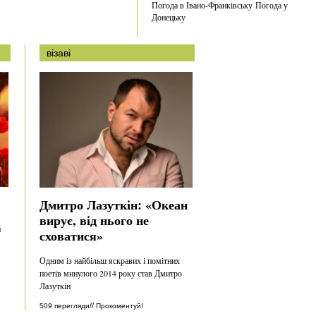
Погода в Івано-Франківську
Погода у
Донецьку
візаві
Дмитро Лазуткін: «Океан
вирує, від нього не
й
сховатися»
Одним із найбільш яскравих і помітних
поетів минулого 2014 року став Дмитро
Лазуткін
//
509 перегляди
Прокоментуй!