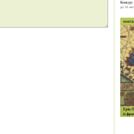
Конкурс
до 30 кві
книга
Ерік О
із фра