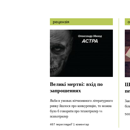
рецензія
о
Великі мертві: вхід по
Ш
запрошеннях
п
Якби в умовах вітчизняного літературного
Зая
ринку йшлося про конкуренцію, то можна
біл
було б говорити про технотрилер vs
500
психотрилер
//
467 перегляди
1 коментар