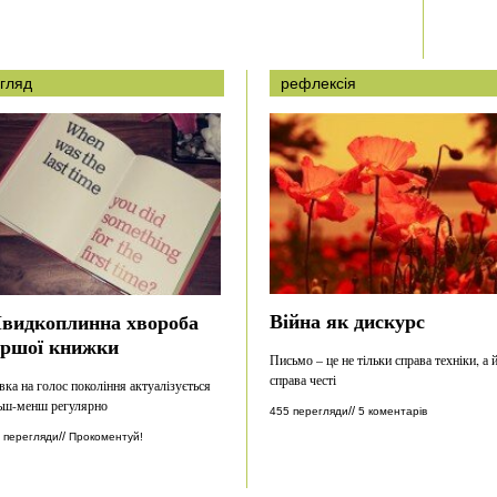
гляд
рефлексія
Війна як дискурс
видкоплинна хвороба
ершої книжки
Письмо – це не тільки справа техніки, а 
справа честі
вка на голос покоління актуалізується
ьш-менш регулярно
//
455 перегляди
5 коментарів
//
 перегляди
Прокоментуй!