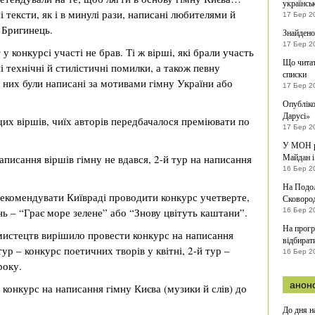
українсь
і тексти, як і в минулі рази, написані любителями й
17 Бер 2
в Бригинець.
Знайдено
17 Бер 2
 конкурсі участі не брав. Ті ж вірші, які брали участь
Що читат
і технічні й стилістичні помилки, а також певну
списки
з них були написані за мотивами гімну України або
17 Бер 2
Опубліко
Дарусі»
щих віршів, чиїх авторів передбачалося преміювати по
17 Бер 2
У МОН ро
Майдан і
написання віршів гімну не вдався, 2-й тур на написання
16 Бер 2
На Подол
 рекомендувати Київраді проводити конкурс учетверте,
Сковоро
ень – “Грає море зелене” або “Знову цвітуть каштани”.
16 Бер 2
На прогр
 мистецтв вирішило провести конкурс на написання
відбират
тур – конкурс поетичних творів у квітні, 2-й тур –
16 Бер 2
року.
анон
конкурс на написання гімну Києва (музики й слів) до
До дня н