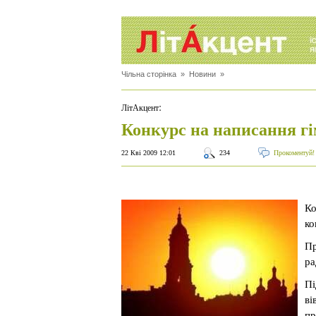
Чільна сторінка
»
Новини
»
:
ЛітАкцент
Конкурс на написання гі
22 Кві 2009 12:01
234
Прокоментуй!
Ко
ко
Пр
ра
Пі
ві
пр