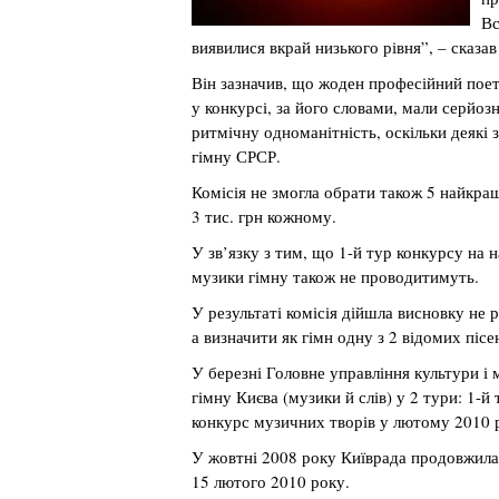
Вс
виявилися вкрай низького рівня”, – сказа
Він зазначив, що жоден професійний поет у
у конкурсі, за його словами, мали серйозн
ритмічну одноманітність, оскільки деякі 
гімну СРСР.
Комісія не змогла обрати також 5 найкра
3 тис. грн кожному.
У зв’язку з тим, що 1-й тур конкурсу на 
музики гімну також не проводитимуть.
У результаті комісія дійшла висновку не
а визначити як гімн одну з 2 відомих піс
У березні Головне управління культури і
гімну Києва (музики й слів) у 2 тури: 1-й 
конкурс музичних творів у лютому 2010 
У жовтні 2008 року Київрада продовжила 
15 лютого 2010 року.