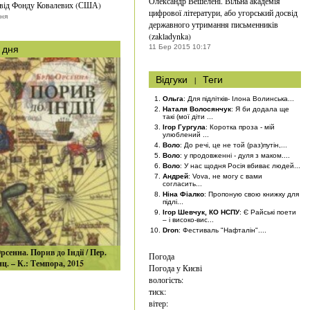
Олександр Вешелені. Вільна академія
 від Фонду Ковалевих (США)
цифрової літератури, або угорський досвід
тня
державного утримання письменників
(zakladynka)
11 Бер 2015 10:17
 дня
Відгуки
|
Теги
Ольга
: Для підлітків- Ілона Волинська...
Наталя Волосянчук
: Я би додала ще
такі (мої діти ...
Ігор Гургула
: Коротка проза - мій
улюблений ...
Воло
: До речі, це не той (раз)путін,...
Воло
: у продовженні - дуля з маком....
Воло
: У нас щодня Росія вбиває людей...
Андрей
: Vova, не могу с вами
согласить...
Ніна Фіалко
: Пропоную свою книжку для
підлі...
Ігор Шевчук, КО НСПУ
: Є Райські поети
– і високо-вис...
Dron
: Фестиваль "Нафталін"....
рсенна. Порив до Індії / Пер.
Погода
нц. – К.: Темпора, 2015
Погода у
Києві
вологість:
тиск:
вітер: