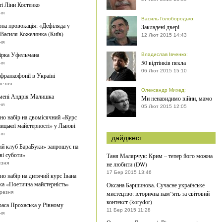
ті Ліни Костенко
ня
Василь Голобородько
:
рна провокація: «Дефіляда у
Закладені двері
Василя Кожелянка (Київ)
12 Лют 2015 14:43
ня
ірка Уфельмана
Владислав Івченко
:
50 відтінків пекла
ня
06 Лют 2015 15:10
франкофонії в Україні
резня
Олександр Михед
:
мені Андрія Малишка
Ми ненавидимо війни, мамо
ня
05 Лют 2015 12:05
о набір на двомісячний «Курс
ицької майстерності» у Львові
ня
дайджест
й клуб БараБуки» запрошує на
ві суботи»
Таня Малярчук: Крим – тепер його можна
езня
не любити (DW)
17 Бер 2015 13:46
о набір на дитячий курс Івана
а «Поетична майстерність»
Оксана Баршинова. Сучасне українське
ерезня
мистецтво: історична пам”ять та світовий
контекст (korydor)
раса Прохаська у Рівному
11 Бер 2015 11:28
ня