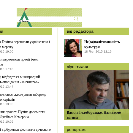
S
ни
від редактора
р Гокінга переклали українською і
Не(за)політизованість
в мережу
культури
015 19:00
18 Лют 2015 12:19
и переможця премії імені
го
вірш тижня
015 17:45
і відбудеться міжнародний
ь оповідання «Intermezzo»
015 13:44
мовилася скасовувати заборону
х серіалів
015 13:03
ик просить Путіна допомогти
Василь Голобородько. Називаємо
 Джеймса Кемерона
вогнем
015 10:05
 відбудеться фестиваль сучасного
репортаж