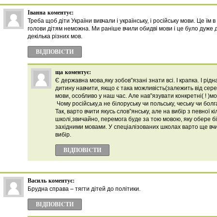
Іванна
коментує:
Треба щоб діти України вивчали і українську, і російську мови. Це їм 
голови дітям неможна. Ми раніше вчили обидві мови і це було дуже д
декілька різних мов.
ВІДПОВІCТИ
ща
коментує:
Є державна мова,яку зобов”язані знати всі. І крапка. І рідн
дитину навчити, якщо є така можливість(залежить від сере
мови, особливо у наш час. Але нав”язувати конкретні( ! )м
Чому російську,а не білоруську чи польську, чеську чи болг
Так, варто вчити якусь слов”янську, але на вибір з певної кі
школі,звичайно, перемога буде за тою мовою, яку обере біл
західними мовами. У спеціалізованих школах варто ще вчит
вибір.
ВІДПОВІCТИ
Василь
коментує:
Брудна справа – тягти дітей до політики.
ВІДПОВІCТИ