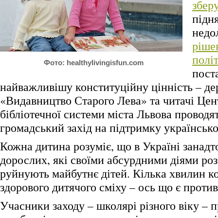
зберу
підн
недол
ріше
полі
Фото: healthylivingisfun.com
пост
найважливішу конституційну цінність – де
«Видавництво Старого Лева» та читачі Цен
бібліотечної системи міста Львова проводя
громадський захід на підтримку українсько
Кожна дитина розуміє, що в Україні занадт
дорослих, які своїми абсурдними діями роз
руйнують майбутнє дітей. Кілька хвилин к
здорового дитячого сміху – ось що є против
Учасники заходу – школярі різного віку – 