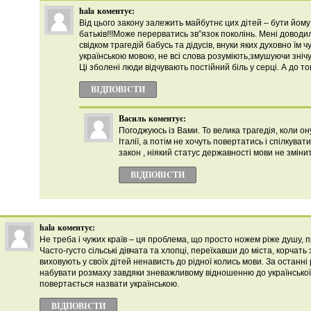
hala
коментує:
Від цього закону залежить майбутнє цих дітей – бути йому ч
батьків!!!Може перерватись зв”язок поколінь. Мені доводил
свідком трагедій бабусь та дідусів, внуки яких духовно їм ч
українською мовою, не всі слова розуміють,змушуючи зніч
Ці зболені люди відчувають постійний біль у серці. А до т
ВІДПОВІCТИ
Василь
коментує:
Погоджуюсь із Вами. То велика трагедія, коли о
Італії, а потім не хочуть повертатись і спілкуват
закон , ніякий статус державності мови не змінит
ВІДПОВІCТИ
hala
коментує:
Не треба і чужих країв – ця проблема, що просто ножем ріже душу, пр
Часто-густо сільські дівчата та хлопці, переїхавши до міста, корчать
виховують у своїх дітей ненависть до рідної колись мови. За останн
набувати розмаху завдяки зневажливому відношенню до української 
повертається назвати українською.
ВІДПОВІCТИ