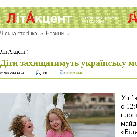
Чільна сторінка
»
Новини
»
:
ЛітАкцент
Діти захищатимуть українську м
07 Чер 2012 12:02
645
9 коментарів
У п’
о 12:
площ
майд
«Біл