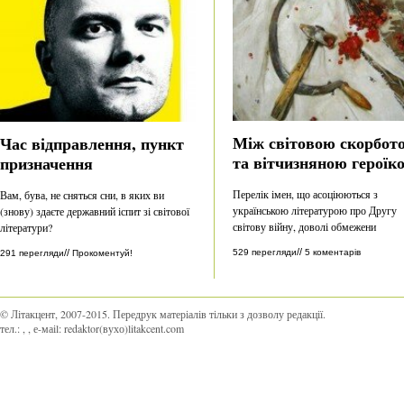
Між світовою скорбот
Час відправлення, пункт
та вітчизняною героїк
призначення
Перелік імен, що асоціюються з
Вам, бува, не сняться сни, в яких ви
українською літературою про Другу
(знову) здаєте державний іспит зі світової
світову війну, доволі обмежени
літератури?
//
529 перегляди
5 коментарів
//
291 перегляди
Прокоментуй!
© Літакцент, 2007-2015
.
Передрук матеріалів тільки з дозволу редакції.
тел.:
,
, е-маіl:
redaktor(вухо)litakcent.com