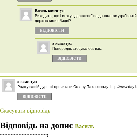
Василь
коментує:
Виходить , що і статус державної не допомогає українські
державними обидві?
ВІДПОВІCТИ
a
коментує:
Попереднє стосувалось вас.
ВІДПОВІCТИ
a
коментує:
Раджу вашій дурості прочитати Оксану Пахльовську -http://www.day.k
ВІДПОВІCТИ
Скасувати відповідь
Відповідь на допис
Василь