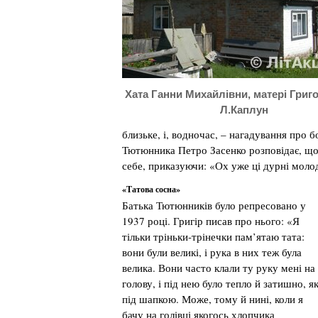
Хата Ганни Михайлівни, матері Григ
Л.Каплун
близьке, і, водночас, – нагадування про 
Тютюнника Петро Засенко розповідає, що
себе, приказуючи: «Ох уже ці дурні моло
«Татова сосна»
Батька Тютюнників було репресовано у
1937 році. Григір писав про нього: «Я
тільки тріньки-трінечки пам’ятаю тата:
вони були великі, і рука в них теж була
велика. Вони часто клали ту руку мені на
голову, і під нею було тепло й затишно, я
під шапкою. Може, тому й нині, коли я
бачу на голівці якогось хлопчика