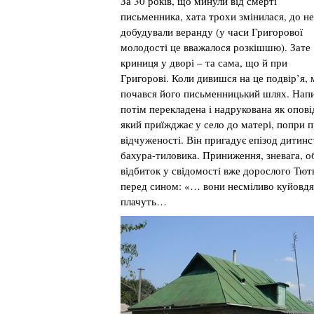
За 30 років, що минули від смерті
письменника, хата трохи змінилася, до не
добудували веранду (у часи Григорової
молодості це вважалося розкішшю). Зате
криниця у дворі – та сама, що й при
Григорові. Коли дивишся на це подвір’я, 
почався його письменницький шлях. Напи
потім перекладена і надрукована як опові
який приїжджає у село до матері, попри 
відчуженості. Він пригадує епізод дитинс
бахура-тиловика. Приниження, зневага, о
відбиток у свідомості вже дорослого Тю
перед сином: «… вони несміливо куйовдять
плачуть…