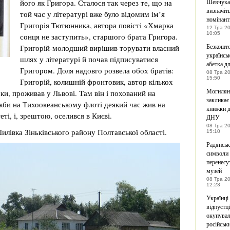
його як Григора. Сталося так через те, що на
Шевчука
визначіт
той час у літературі вже було відомим ім’я
номінант
Григорія Тютюнника, автора повісті «Хмарка
12 Тра 2
10:05
сонця не заступить», старшого брата Григора.
Безкошт
Григорій-молодший вирішив торувати власний
українсь
шлях у літературі й почав підписуватися
абетка дл
Григором. Доля надовго розвела обох братів:
08 Тра 2
15:50
Григорій, колишній фронтовик, автор кількох
Могилян
ки, проживав у Львові. Там він і похований на
закликає
ужби на Тихоокеанському флоті деякий час жив на
книжки 
ті, і, зрештою, оселився в Києві.
ДНУ
08 Тра 2
Шилівка Зіньківського району Полтавської області.
15:10
Радянськ
символи 
перенесу
музей
08 Тра 2
12:23
Українці
відпустці
окупува
російськ