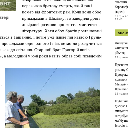
знесення
переживав братову смерть, який так і
барельєф
помер від фронтових ран. Коли вони обоє
(відео)
07 Тра 2
атері
приїжджали в Шилівку, то заводили довгі
12:40
довірливі розмови про життя, мистецтво,
літературу. Хати обох братів розташовані
анон
ається з Ташанню, і потім уже пливе під назвою Грунь-
м проводжали один одного і ніяк не могли розлучитися
Дискусія
жіноче п
ь аж до світання. Старший брат Григорій вивів
(Львів)
», а молодший у юні роки навіть обрав собі псевдонім
12 травн
Презента
роману С
Процюка
крилами 
в
Матері» 
Франківс
12 травн
Публічн
дискусія
минулог
потребує
майбутн
Історія і