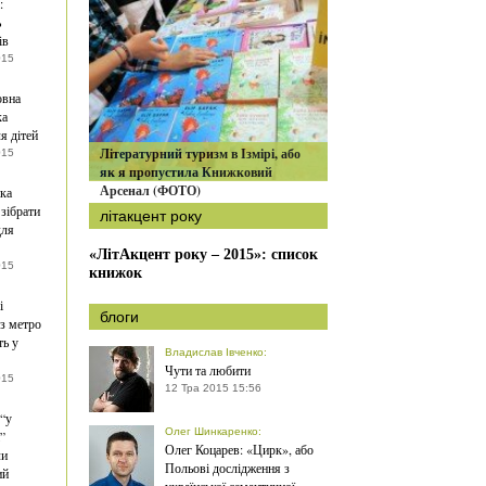
:
ь
ів
015
овна
ка
я дітей
Літературний туризм в Ізмірі, або
015
як я пропустила Книжковий
Арсенал (ФОТО)
ка
 зібрати
літакцент року
для
«ЛітАкцент року – 2015»: список
015
книжок
і
блоги
з метро
ть у
Владислав Івченко
:
Чути та любити
015
12 Тра 2015 15:56
 “у
Олег Шинкаренко
:
”
Олег Коцарев: «Цирк», або
ли
Польові дослідження з
ий