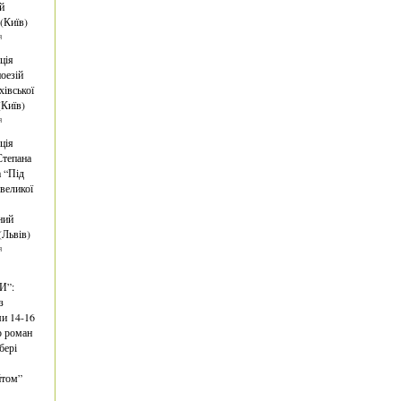
й
 (Київ)
я
ція
оезій
хівської
(Київ)
я
ція
Степана
 “Під
великої
ний
(Львів)
я
И”:
з
ми 14-16
о роман
бері
йтом”