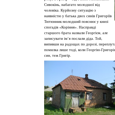
Сивокінь, набагато молодшої від
чоловіка. Курйозну ситуацію з
наявністю у батька двох синів Григоріїв
Тютюнник-молодший пояснює у книзі
спогадів «Коріння». Насправді
старшого брата назвали Георгієм, але
записувати ім’я послали діда. Той,
випивши на радощах по дорозі, переплута
помилка лише тоді, коли Георгію-Григорі
син, теж Григір.