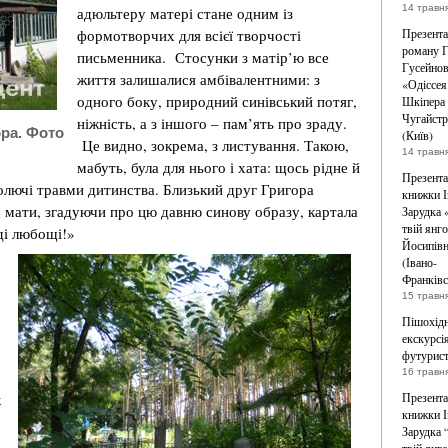
14 травн
адюльтеру матері стане одним із
формотворчих для всієї творчості
Презента
роману Г
письменника. Стосунки з матір’ю все
Гусейно
життя залишалися амбівалентними: з
«Одіссея
одного боку, природний синівський потяг,
Шкіпера 
Чугайстр
ніжність, а з іншого – пам’ять про зраду.
ора. Фото
(Київ)
Це видно, зокрема, з листування. Такою,
14 травн
мабуть, була для нього і хата: щось рідне й
Презента
болючі травми дитинства. Близький друг Григора
книжки І
 мати, згадуючи про цю давню синову образу, картала
Зарудка
твій янг
ді любощі!»
Йосипів
(Івано-
Франківс
15 травн
Пішохід
екскурсі
футурис
16 травн
к
Презента
книжки І
Зарудка