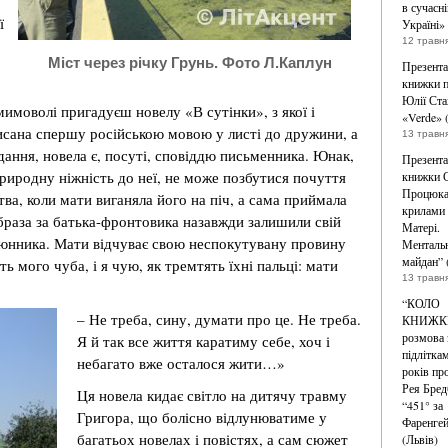
в сучасні
ї
Україні»
12 травн
Міст через річку Грунь. Фото Л.Каплун
Презента
книжки п
Юлії Ста
мимоволі пригадуєш новелу «В сутінки», з якої і
«Verde» 
сана спершу російською мовою у листі до дружини, а
13 травн
дання, новела є, посуті, сповіддю письменника. Юнак,
Презента
природну ніжність до неї, не може позбутися почуття
книжки 
Процюка
тва, коли мати виганяла його на піч, а сама приймала
крилами 
браза за батька-фронтовика назавжди залишили свій
Матері.
тюнника. Мати відчуває свою неспокутувану провину
Менталь
майдан” 
 мого чуба, і я чую, як тремтять їхні пальці: мати
13 травн
“КОЛО
– Не треба, сину, думати про це. Не треба.
КНИЖК
розмова 
Я й так все життя каратиму себе, хоч і
підлітка
небагато вже осталося жити…»
років пр
Рея Бред
Ця новела кидає світло на дитячу травму
“451° за
Григора, що болісно відлунюватиме у
Фаренге
багатьох новелах і повістях, а сам сюжет
(Львів)