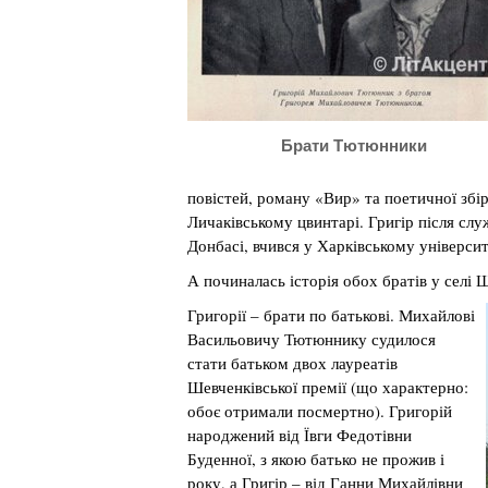
Брати Тютюнники
повістей, роману «Вир» та поетичної збір
Личаківському цвинтарі. Григір після сл
Донбасі, вчився у Харківському університе
А починалась історія обох братів у селі 
Григорії – брати по батькові. Михайлові
Васильовичу Тютюннику судилося
стати батьком двох лауреатів
Шевченківської премії (що характерно:
обоє отримали посмертно). Григорій
народжений від Ївги Федотівни
Буденної, з якою батько не прожив і
року, а Григір – від Ганни Михайлівни