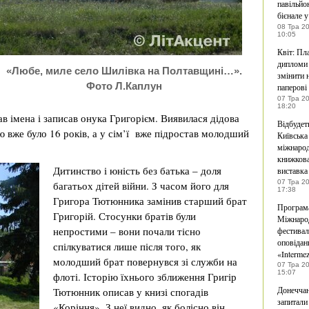
павільйо
бієнале у
08 Тра 2
10:05
Квіт: Пл
дипломи 
«Любе, миле село Шилівка на Полтавщині…».
змінити 
Фото Л.Каплун
паперові
07 Тра 2
18:20
в імена і записав онука Григорієм. Виявилася дідова
Відбудет
ю вже було 16 років, а у сім’ї вже підростав молодший
Київська
міжнаро
книжков
Дитинство і юність без батька – доля
виставка
07 Тра 2
багатьох дітей війни. З часом його для
17:38
Григора Тютюнника замінив старший брат
Програма
Григорій. Стосунки братів були
Міжнаро
непростими – вони почали тісно
фестива
оповідан
спілкуватися лише після того, як
«Interme
молодший брат повернувся зі служби на
07 Тра 2
15:07
флоті. Історію їхнього зближення Григір
Донечча
Тютюнник описав у книзі спогадів
запитали
«Коріння». З неї видно, як болісно він