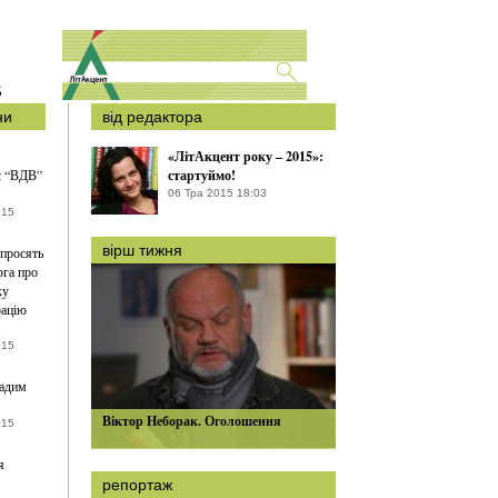
S
ни
від редактора
«ЛітАкцент року – 2015»:
є “ВДВ”
стартуймо!
06 Тра 2015 18:03
015
вірш тижня
 просять
га про
ку
рацію
015
адим
Віктор Неборак. Оголошення
015
я
репортаж