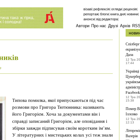
|
|
|
|
візаві
рефлексія
огляди
рецензія
|
|
|
|
репортаж
блоги
книга дня
новини
|
|
анонси
від редактора
Автори
Про нас
Друзі
Архів
RS
нови
Спілберг
екранізу
ників
Дала
12 Тра 2
17:44
р
Українці
Цукербер
українсь
адмініст
Facebook
12 Тра 2
Типова помилка, якої припускаються під час
15:38
розмови про Григора Тютюнника: називають
Помер В
його Григорієм.
Хоча за документами він і
Іллєнко
12 Тра 2
справді записаний Григорієм, але оповідання і
12:13
збірки завжди підписував своїм коротким ім’ям.
Літпремі
У літературних і мистецьких колах усі теж знали
Валерія