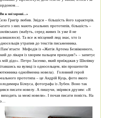
кордоном…
«Ви ж мої хороші…»
Село Григір любив. Звідси – більшість його характерів.
Багато з них мають реальних прототипів, більшість –
шилівських (мабуть, серед живих їх уже й не
залишилося). Та все ж місцевий люд знає, хто із
односельців утрапив до текстів письменника.
«Пам’ятаєте Мефодія із «Житія Артема Безвіконного,
який до лікаря із хворим пальцем приходив?» – запитує
ж мій дідо». Петро Засенко, який приїжджав у Шилівку
вітавшись на вулиці із односельцем, він прошепотів
 Тютюнника однойменна новела). Головний герой
 реального прототипа – це Андрій Куць, фото якого
Володимира Білоуса, фотографа із Лубен. Воно так
дився писати новелу. А пишучи, звірявся друзям: «Я
 виходить за межі новели». І почав писати повість. На
ою…