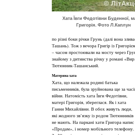
Хата Ївги Федотівни Буденної, м
Григорія. Фото Л.Каплун
по різні боки річки Грунь (далі вона злив
Ташань). Тож з вечора Григір із Григоріє
– часом простоювали на мосту через Грун
знайому з дитинства річку у романі «Вир
Тютюнник-Ташанський.
Материна хата
Хата, що належала родині батька
письменників, була зруйнована ще за часі
війни. Натомість хата Ївги Федотівни,
матері Григорія, збереглася. Як і хата
Ганни Михайлівни. В обох живуть люди,
які жодного зв’язку із родом Тютюнників
не мають. На паркані хати Григора напис
«Продам», і номер мобільного телефону.