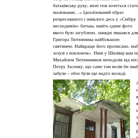
батьківську руку, мені теж хочеться стат
маленьким…» Ідеалізований образ
репресованого і зниклого десь у «Сибіру
несходимім» батька, навіть єдине фото
якого було загублено, завжди лишався для
Григора Тютюнника найбільшою
святинею. Найкраще його прописано, маб
зозулі з поклоном». Нині у Шилівці вам 
Михайлом Тютюнником неподалік від місц
Петру Засенку, що саме там волів би знай
забули – обоє були ще надто молоді.