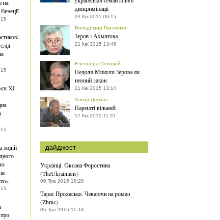
української семантичної
н на
дискримінації
 Венеції
29 Кві 2015 09:15
015
Володимир Панченко
:
Зеров і Ахматова
астикові
слід
21 Кві 2015 13:46
на
Елеонора Соловей
:
015
Недоля Миколи Зерова як
певний закон
ься XI
21 Кві 2015 13:14
Анвар Деркач
:
дна
Нарешті вільний
а
17 Кві 2015 11:31
015
 подій
дайджест
дного
лю
Українці. Оксана Форостина
ня
(TheUkrainians)
zzo»
06 Тра 2015 18:28
015
Тарас Прохасько. Чекаючи на роман
(Zbruc)
н
05 Тра 2015 15:18
 про