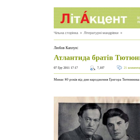
Чільна сторінка
»
Літературні мандрівки
»
:
Любов Каплун
Атлантида братів Тютюн
07 Гру 2011 17:17
7,107
21 коммента
Минає 80 років від дня народження Григора Тютюнника