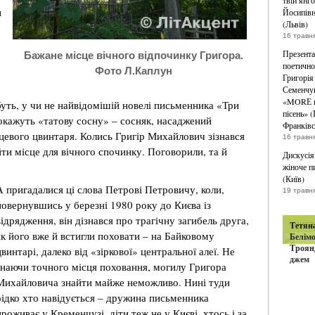
твій янг
и
Йосипівн
(Львів)
16 травн
Презента
Бажане місце вічного відпочинку Григора.
поетично
Фото Л.Каплун
Григорія
Семенчу
«MORЕ в
уть, у чи не найвідомішій новелі письменника «Три
пісень» (
покажуть «татову сосну» – сосняк, насаджений
Франківс
евого цвинтаря. Колись Григір Михайлович зізнався
16 травн
ти місце для вічного спочинку. Поговорили, та й
Дискусія
жіноче п
(Київ)
А пригадалися ці слова Петрові Петровичу, коли,
19 травн
повернувшись у березні 1980 року до Києва із
відрядження, він дізнався про трагічну загибель друга,
книга
Тетян
як його вже й встигли поховати – на Байковому
Белімо
Троян
цвинтарі, далеко від «зіркової» центральної алеї. Не
джем
знаючи точного місця поховання, могилу Григора
Михайловича знайти майже неможливо. Нині туди
рідко хто навідується – дружина письменника
проживає у Кременчузі, діти теж не у Києві, хтось і за