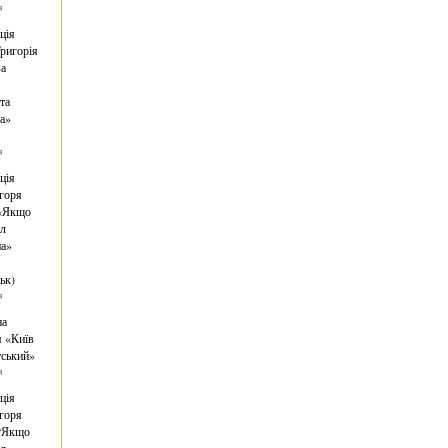
я
ція
ригорія
ва
та
а»
я
ція
горя
 «Якщо
ол
на»
ьк)
я
на
я «Київ
тський»
я
ція
горя
 “Якщо