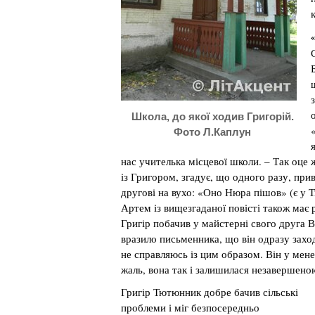
Школа, до якої ходив Григорій.
Фото Л.Каплун
нас учителька місцевої школи. – Так оце 
із Григором, згадує, що одного разу, при
другові на вухо: «Оно Нюра пішов» (є у
Артем із вищезгаданої повісті також має
Григір побачив у майстерні свого друга 
вразило письменника, що він одразу захо
не справляюсь із цим образом. Він у мене
жаль, вона так і залишилася незавершен
Григір Тютюнник добре бачив сільські
проблеми і міг безпосередньо