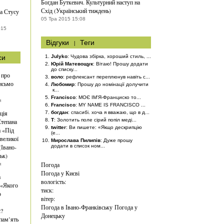
Богдан Буткевич. Культурний наступ на
Схід (Український тиждень)
а Стусу
05 Тра 2015 15:08
015
Відгуки
|
Теги
си
Julyko
: Чудова збірка, хороший стиль, ...
Юрій Матевощук
: Вітаю! Прошу додати
до списку...
 про
воло
: рефлексант переплюнув навіть с...
исьмо
Любомир
: Прошу до номінації долучити
к...
Francisco
: МОЄ ІМ'Я-Франциско то...
я
Francisco
: MY NAME IS FRANCISCO ...
ція
богдан
: спасибі. хоча я вважаю, що в д...
T
: Золотить поле сірий попіл меді...
тепана
twitter
: Ви пишете: «Якщо дескрипцію
 «Під
(е...
великої
Мирослава Пилипів
: Дуже прошу
(Івано-
додати в список ном...
ьк)
Погода
я
Погода у
Києві
а
вологість:
 «Якого
тиск:
о
вітер:
Погода в Івано-Франківську
Погода у
є?
Донецьку
 пам’ять