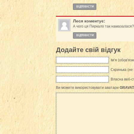
ВІДПОВІCТИ
Леся
коментує:
А чого ця Пиркало так намазалася? 
ВІДПОВІCТИ
Додайте свій відгук
Ім’я (обов’язк
Скринька (не 
Власна веб-с
Ви можете використовувати аватари
GRAVAT