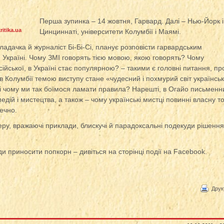
Перша зупинка – 14 жовтня, Гарвард. Далі – Нью-Йорк і
itika.ua
Цинциннаті, університети Колумбії і Маямі.
адачка й журналіст Бі-Бі-Сі, планує розповісти гарвардським
й Україні. Чому ЗМІ говорять тією мовою, якою говорять? Чому
осійської, в Україні стає популярною? – такими є головні питання, про
 в Колумбії темою виступу стане «чудесний і похмурий світ українсь
 і чому ми так боїмося ламати правила? Нарешті, в Огайо письменн
едій і мистецтва, а також – чому українські мистці повинні власну т
печно.
ру, вражаючі приклади, блискучі й парадоксальні подекуди рішення
и приносити попкорн – дивіться на сторінці події на Facebook.
Друк