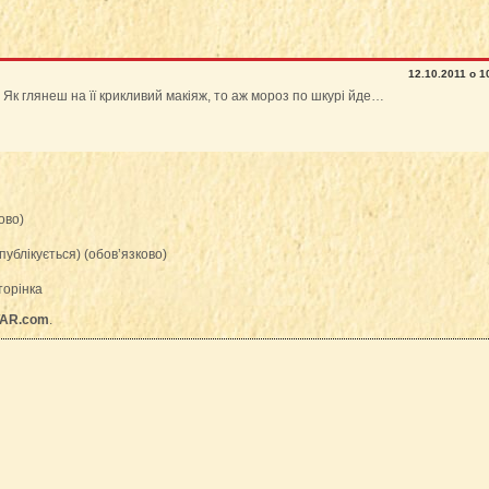
12.10.2011 о 1
Як глянеш на її крикливий макіяж, то аж мороз по шкурі йде…
ово)
публікується) (обов’язково)
торінка
AR.com
.