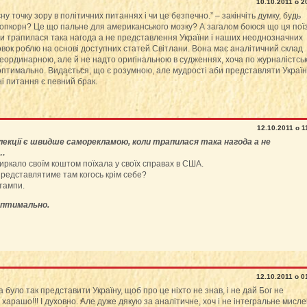
10.10.2011 о 2
ну точку зору в політичних питаннях і чи це безпечно.” – закінчіть думку, будь
 попкорн? Це що пальне для американського мозку? А загалом боюся що ця поїз
и трапилася така нагода а не представлення України і наших неоднозначних
новок роблю на основі доступних статей Світлани. Вона має аналітичний склад
неординарною, але й не надто оригінальною в судженнях, хоча по журналістсь
птимально. Видається, що є розумною, але мудрості аби представляти Україну
і питання є певний брак.
12.10.2011 о 1
 лекції є швидше саморекламою, коли трапилася така нагода а не
и…
иркало своїм коштом поїхала у своїх справах в США.
представлятиме там когось крім себе?
штампи.
оптимально.
12.10.2011 о 0
було так представити Україну, щоб про це ніхто не знав, і не дай Бог не
 харашо!!! І духовно. Але дуже дякую за аналітичне, хоч і не інтегральне мисл