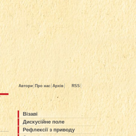
Автори
Про нас
Архів
RSS
Візаві
Дискусійне поле
Рефлексії з приводу