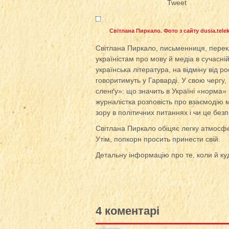
Tweet
Світлана Пиркало. Фото з сайту dusia.telekr
Світлана Пиркало, письменниця, перекл
україністам про мову й медіа в сучасні
українська література, на відміну від р
говоритимуть у Гарварді. У свою чергу,
сленґу»: що значить в Україні «норма»
журналістка розповість про взаємодію м
зору в політичних питаннях і чи це без
Світлана Пиркало обіцяє легку атмосфе
Утім, попкорн просить принести свій.
Детальну інформацію про те, коли й куд
4 коментарі