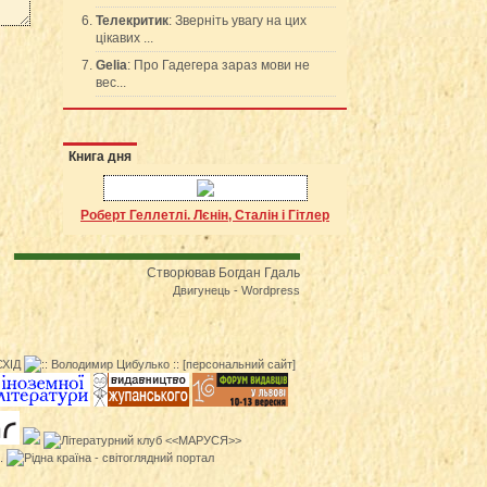
Телекритик
: Зверніть увагу на цих
цікавих ...
Gelia
: Про Гадегера зараз мови не
вес...
Книга дня
Роберт Геллетлі. Лєнін, Сталін і Гітлер
Створював Богдан Гдаль
Двигунець - Wordpress