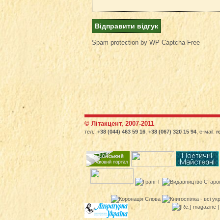
Spam protection by WP Captcha-Free
© Літакцент, 2007-2011
.
тел.:
+38 (044) 463 59 16
,
+38 (067) 320 15 94
, е-маіl:
r