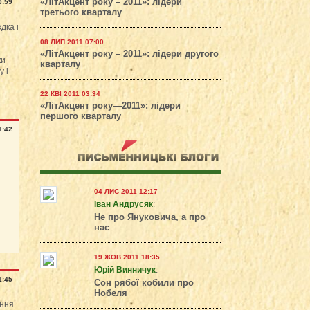
«ЛітАкцент року – 2011»: лідери
0:59
третього кварталу
дка і
08 ЛИП 2011 07:00
«ЛітАкцент року – 2011»: лідери другого
ки
кварталу
 і
22 КВІ 2011 03:34
«ЛітАкцент року—2011»: лідери
першого кварталу
1:42
04 ЛИС 2011 12:17
Іван Андрусяк
:
Не про Януковича, а про
нас
19 ЖОВ 2011 18:35
Юрій Винничук
:
1:45
Сон рябої кобили про
Нобеля
ення.