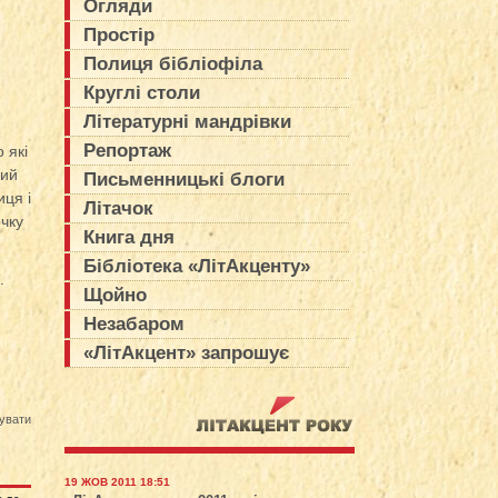
Огляди
Простір
Полиця бібліофіла
Круглі столи
Літературні мандрівки
Репортаж
 які
кий
Письменницькі блоги
иця і
Літачок
очку
Книга дня
Бібліотека «ЛітАкценту»
.
Щойно
Незабаром
«ЛітАкцент» запрошує
увати
19 ЖОВ 2011 18:51