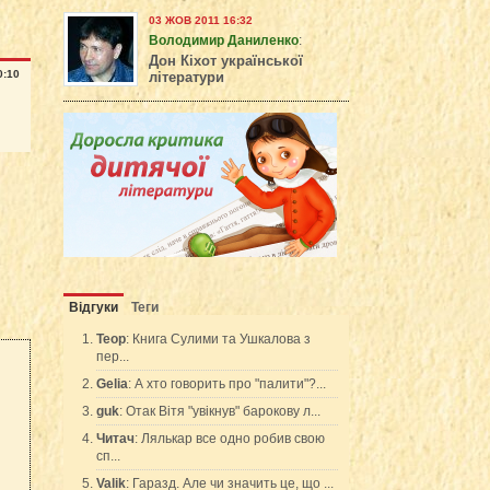
03 ЖОВ 2011 16:32
Володимир Даниленко
:
Дон Кіхот української
0:10
літератури
Відгуки
Теги
Teop
: Книга Сулими та Ушкалова з
пер...
Gelia
: А хто говорить про "палити"?...
guk
: Отак Вітя "увікнув" барокову л...
Читач
: Лялькар все одно робив свою
сп...
Valik
: Гаразд. Але чи значить це, що ...