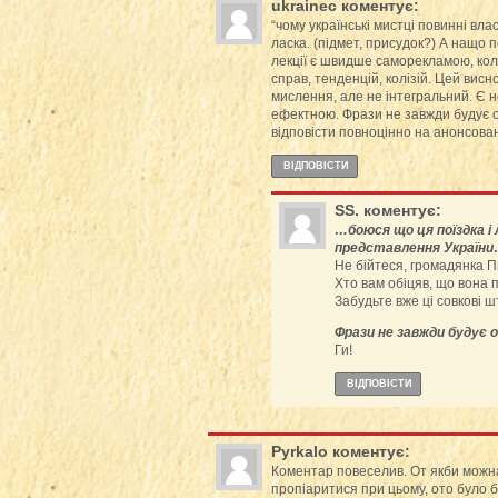
ukrainec
коментує:
“чому українські мистці повинні влас
ласка. (підмет, присудок?) А нащо
лекції є швидше саморекламою, кол
справ, тенденцій, колізій. Цей вис
мислення, але не інтегральний. Є 
ефектною. Фрази не завжди будує о
відповісти повноцінно на анонсован
ВІДПОВІCТИ
SS.
коментує:
…боюся що ця поїздка і
представлення Україн
Не бійтеся, громадянка П
Хто вам обіцяв, що вона 
Забудьте вже ці совкові 
Фрази не завжди будує 
Ги!
ВІДПОВІCТИ
Pyrkalo
коментує:
Коментар повеселив. От якби можна 
пропіаритися при цьому, ото було б