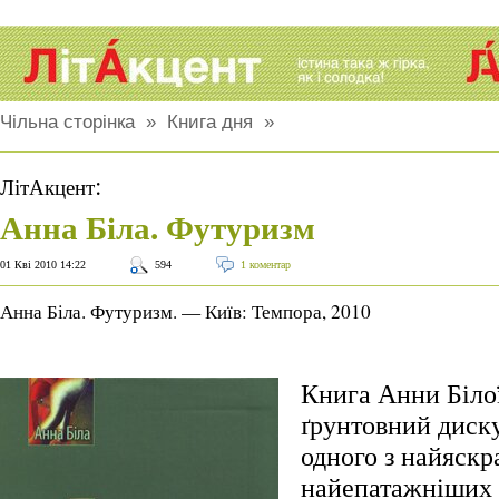
Чільна сторінка
»
Книга дня
»
:
ЛітАкцент
Анна Біла. Футуризм
01 Кві 2010 14:22
594
1 коментар
Анна Біла. Футуризм. — Київ: Темпора, 2010
Книга Анни Біло
ґрунтовний диск
одного з найяскр
найепатажніших 