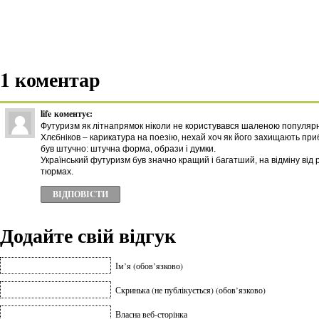
1 коментар
life
коментує:
Футуризм як літнапрямок ніколи не користувався шаленою популярн
Хлєбніков – карикатура на поезію, нехай хоч як його захищають при
був штучно: штучна форма, образи і думки.
Український футуризм був значно кращий і багатший, на відміну від р
тюрмах.
ВІДПОВІCТИ
Додайте свій відгук
Ім’я (обов’язково)
Скринька (не публікується) (обов’язково)
Власна веб-сторінка