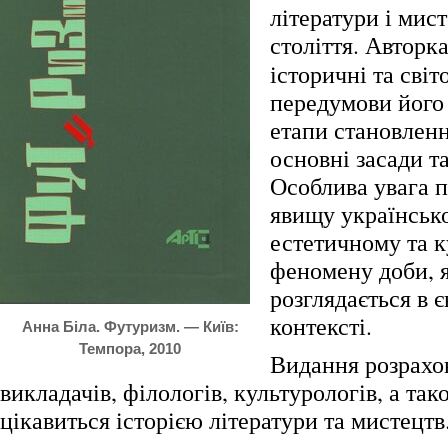
літератури і мис
століття.
Авторка
історичні та світ
передумови його
етапи становленн
основні засади т
Особлива увага п
явищу українськ
естетичному та 
феномену доби, 
розглядається в 
контексті.
Анна Біла. Футуризм. — Київ:
Темпора, 2010
Видання розрахов
викладачів, філологів, культурологів, а тако
цікавиться історією літератури та мистецтв