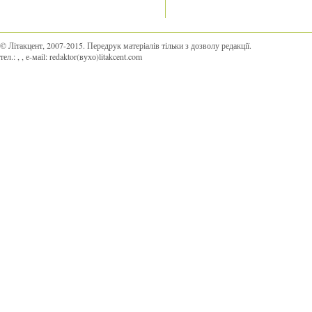
© Літакцент, 2007-2015
.
Передрук матеріалів тільки з дозволу редакції.
тел.:
,
, е-маіl:
redaktor(вухо)litakcent.com