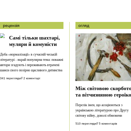
рецензія
огляд
Самі тільки шахтарі,
муляри й комуністи
Доба «нормалізації» в сучасній чеській
літературі - вкрай популярна тема: поважні
автори згадують і переживають втрачені
шанси свого позірно щасливого дитинства
//
341 перегляди
2 коментарі
Між світовою скорбот
та вітчизняною героїк
Перелік імен, що асоціюються з
українською літературою про Другу
світову війну, доволі обмежени
//
510 перегляди
5 коментарів