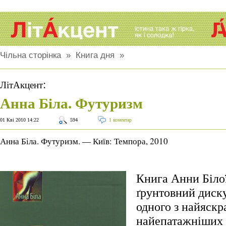
Чільна сторінка
»
Книга дня
»
:
ЛітАкцент
Анна Біла. Футуризм
01 Кві 2010 14:22
594
1 коментар
Анна Біла. Футуризм. — Київ: Темпора, 2010
Книга Анни Біло
ґрунтовний диск
одного з найяскр
найепатажніших 