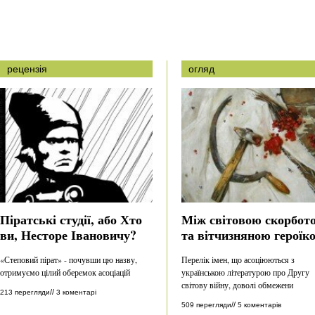
рецензія
огляд
Піратські студії, або Хто
Між світовою скорбот
ви, Несторе Івановичу?
та вітчизняною героїк
«Степовий пірат» - почувши цю назву,
Перелік імен, що асоціюються з
отримуємо цілий оберемок асоціацій
українською літературою про Другу
світову війну, доволі обмежени
//
213 перегляди
3 коментарі
//
509 перегляди
5 коментарів