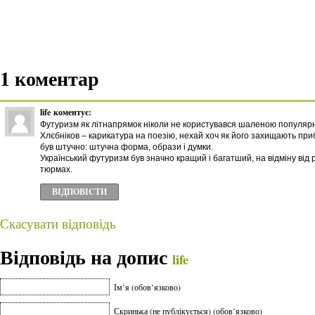
1 коментар
life
коментує:
Футуризм як літнапрямок ніколи не користувався шаленою популярн
Хлєбніков – карикатура на поезію, нехай хоч як його захищають при
був штучно: штучна форма, образи і думки.
Український футуризм був значно кращий і багатший, на відміну від р
тюрмах.
ВІДПОВІCТИ
Скасувати відповідь
Відповідь на допис
life
Ім’я (обов’язково)
Скринька (не публікується) (обов’язково)