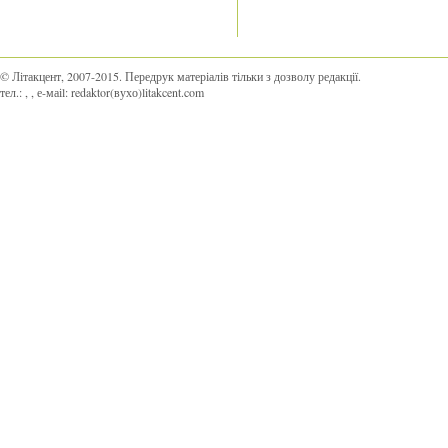
© Літакцент, 2007-2015
.
Передрук матеріалів тільки з дозволу редакції.
тел.:
,
, е-маіl:
redaktor(вухо)litakcent.com