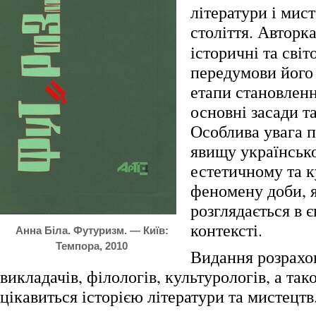
літератури і мис
століття.
Авторка
історичні та світ
передумови його
етапи становленн
основні засади т
Особлива увага п
явищу українськ
естетичному та 
феномену доби, 
розглядається в 
контексті.
Анна Біла. Футуризм. — Київ:
Темпора, 2010
Видання розрахов
викладачів, філологів, культурологів, а тако
цікавиться історією літератури та мистецтв