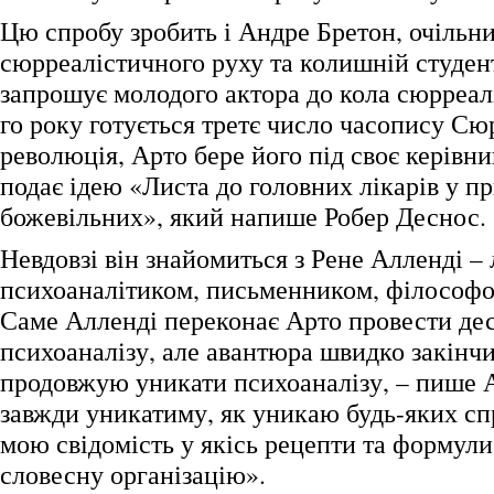
Цю спробу зробить і Андре Бретон, очільн
сюрреалістичного руху та колишній студен
запрошує молодого актора до кола сюрреалі
го року готується третє число часопису Сю
революція, Арто бере його під своє керівни
подає ідею «Листа до головних лікарів у п
божевільних», який напише Робер Деснос.
Невдовзі він знайомиться з Рене Алленді – 
психоаналітиком, письменником, філософо
Саме Алленді переконає Арто провести дес
психоаналізу, але авантюра швидко закінчи
продовжую уникати психоаналізу, – пише Ар
завжди уникатиму, як уникаю будь-яких сп
мою свідомість у якісь рецепти та формули,
словесну організацію».