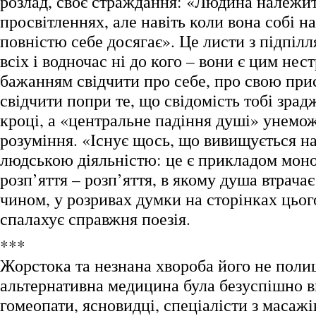
розлад, своє страждання: «Людина належит
просвітленнях, але навіть коли вона собі н
повністю себе досягає». Це листи з підпілл
всіх і водночас ні до кого – вони є цим не
бажанням свідчити про себе, про свою прису
свідчити попри те, що свідомість тобі зра
кроці, а «центральне падіння душі» унемо
розуміння. «Існує щось, що вивищується н
людською діяльністю: це є прикладом мон
розп’яття – розп’яття, в якому душа втрачає
чином, у розривах думки на сторінках цьог
спалахує справжня поезія.
***
Жорстока та незнана хвороба його не полиш
альтернативна медицина була безуспішно 
гомеопати, ясновидці, спеціалісти з масажі