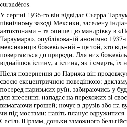
curandèros.
У серпні 1936-го він відвідає Сьєрра Тарау
північному заході Мексики, заселену індіа
автохтонами – та опише цю мандрівку в «П
Тараумара», опублікованій анонімно 1937-
мексиканців божевільний – це той, хто відн
повертається до природи. Для них божевіль
віднайшов істину, а істина, як і смерть, їх 
Після повернення до Парижа він продовжує
своєю ексцентричною поведінкою: декламу
посеред паризьких руїн, забираючись у бу
для знесення; нападає на перехожих зі сво
вимагаючи грошей; ночує в друзів або на в
чи під мостами; навіть планує одружитися.
Сесіль Шрамм, доньки заможного бельгійс