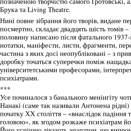
позначеною творчістю самого Ґротовські, 
Брука та Living Theatre.
Нині повне зібрання його творів, видане п
посмертно, складає двадцять шість томів – 
половину написано після фатального 1937-г
нотатки, маніфести, листи, фрагменти, пер
частина з яких досі неопубліковані – з при
доробку точаться суперечки поміж нащадк
університетськими професорами, інтерпре
психіатрами.
***
Усе починалося з банального менінгіту чо
Нанакі (саме так називали Антонена рідні)
початку ХХ століття – «внаслідок падіння 
головою», як згодом розкаже психіатрам йо
Його успішно лікують апаратом, що випро