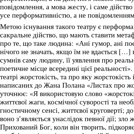
повідомлення, а мова жесту, і саме дійство
усе перформативністю, а не повідомленням
Метою існування такого театру є перформа
сакральне дійство, що мають ставити мета
про те, що таке людина: «Ані гумор, ані пое
нічого не значать, якщо їм не вдається […]
сумнів саму людину, її уявлення про реальні
поетичне місце всередині цієї реальності»
театрі жорстокість, та про яку жорстокість 
написаних до Жана Полана «Листах про жо
уточнює: «Я використовую слово «жорстокі
життєвої жаги, космічної суворості та необ
гностичному сенсі, життєвої круговерті; до
воно з’являється унаслідок певної дії; зло 
Прихований Бог, коли він творить, підкоря