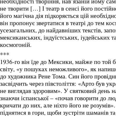
необхідності творіння, нав’язаній йому са
не творити […] І театр в сенсі його постійн
його магічна дія підкоряється цій необхідн
він пропонує звертатися в театрі до тем ко
усезагальних, до найдавніших текстів, зап
мексиканських, індуїстських, іудейських т
космогоній.
***
1936-го він їде до Мексики, майже по той 
світу, «у пошуках неможливого», як напише
до художника Рене Тома. Син його провідн
засвідчить через півстоліття: «Арто був ук
не виглядав здоровим». У святковий день на
знаючи іспанської – «почав говорити до л
кричати до них, але ніхто його не розумів».
піднятися в гори, щоби зустріти шаманів та