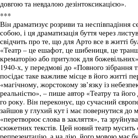
довгою та невдалою дезінтоксикацією».
***
Він драматизує розриви та неспівпадіння с
собою, і ця драматизація буття через листу
свідчить про те, що для Арто все в житті бу
«Театр – це ешафот, це шибениця, це транш
крематорію або притулок для божевільних»
1940-х, у передмові до «Повного зібрання т
посідає таке важливе місце в його житті пе
«магічному, жорстокому зв’язку із небезпе
реальністю», – пише автор «Театру та його
го року. Він переконує, що сучасний європ
зайшов у глухий кут і має повернутися до м
«перетворює слова в закляття», та зруйнува
сюжетних текстів. Цей новий театр мусить 
репрезентацію, а на дію, його мовою має б