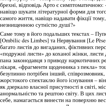
брехні, відповідь Арто є симптоматичною:
навіщо шукати літературної форми для того
самого життя, навіщо надавати фікції тому,
незнищенною сутністю душі?»
Саме тому в його подальших текстах – Пуп
[Ombilic des Limbes] та Нервування [Le Pèse
багато листів до вигаданих, фіктивних пер
«подружні листи» до коханої жінки, листи д
пана законодавця з приводу наркотичних р
лікаря, «фрагменти щоденника з пекла» т
безупинно потрібен інший, співрозмовник,
жорстокого спектаклю його існування – ві
як дзеркало власної присутності в світі, мі
анормальністю та рештою світу. В цих лис
себе, намагається винести на поверхню весь