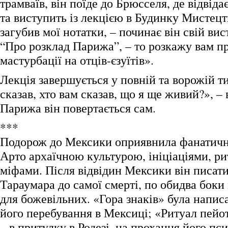
трамваїв, він поїде до Брюсселя, де відвід
та виступить із лекцією в Будинку Мистецт
загубив мої нотатки, – починає він свій ви
“Про розклад Парижа”, – то розкажу вам п
мастурбації на отців-єзуїтів».
Лекція завершується у повній та ворожій т
сказав, хто вам сказав, що я ще живий?», –
Парижа він повертається сам.
***
Подорож до Мексики оприявнила фанатичн
Арто архаїчною культурою, ініціаціями, ри
міфами. Після відвідин Мексики він писати
Тараумара до самої смерті, по обидва боки
для божевільних. «Гора знаків» була напис
його перебування в Мексиці; «Ритуал пейо
– в притулку в Родезі, на прохання його пс