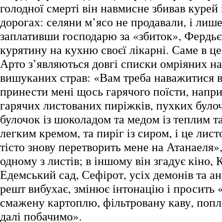
голодної смерті він навмисне збивав курей 
дорогах: селяни м’ясо не продавали, і лише
заплативши господарю за «збиток», Фердьє
курятину на кухню своєї лікарні. Саме в це
Арто з’являються довгі списки омріяних на
вишуканих страв: «Вам треба наважитися в
принести мені щось гарячого поїсти, напр
гарячих листованих пиріжків, пухких булоч
булочок із шоколадом та медом із теплим та
легким кремом, та пиріг із сиром, і це лис
тісто знову перетворить мене на Атанаеля»,
одному з листів; в іншому він згадує кіно, 
Едемський сад, Сефірот, усіх демонів та анг
решт вибухає, змінює інтонацію і просить «
смажену картоплю, фільтровану каву, попла
далі побачимо».