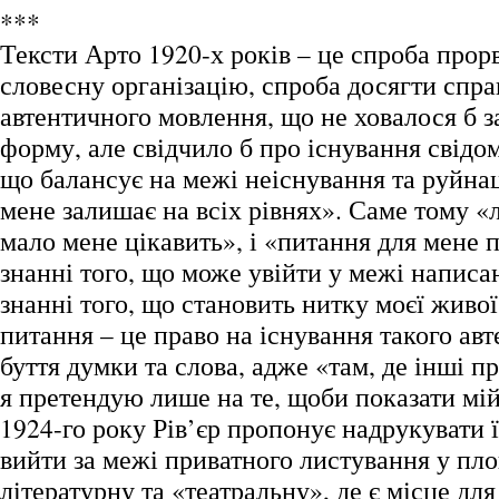
***
Тексти Арто 1920-х років – це спроба прорв
словесну організацію, спроба досягти спра
автентичного мовлення, що не ховалося б з
форму, але свідчило б про існування свідом
що балансує на межі неіснування та руйнац
мене залишає на всіх рівнях». Саме тому «л
мало мене цікавить», і «питання для мене п
знанні того, що може увійти у межі написан
знанні того, що становить нитку моєї живо
питання – це право на існування такого ав
буття думки та слова, адже «там, де інші 
я претендую лише на те, щоби показати мій
1924-го року Рів’єр пропонує надрукувати ї
вийти за межі приватного листування у пл
літературну та «театральну», де є місце для