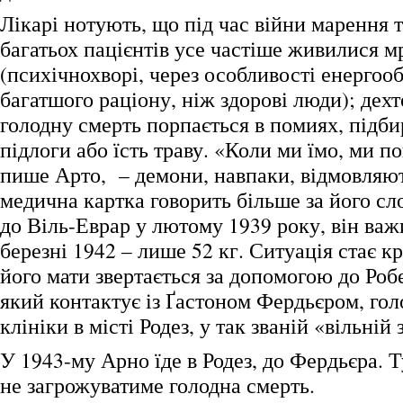
Лікарі нотують, що під час війни марення 
багатьох пацієнтів усе частіше живилися м
(психічнохворі, через особливості енергоо
багатшого раціону, ніж здорові люди); дехт
голодну смерть порпається в помиях, підби
підлоги або їсть траву. «Коли ми їмо, ми п
пише Арто, – демони, навпаки, відмовляють
медична картка говорить більше за його с
до Віль-Еврар у лютому 1939 року, він важи
березні 1942 – лише 52 кг. Ситуація стає 
його мати звертається за допомогою до Роб
який контактує із Ґастоном Фердьєром, го
клініки в місті Родез, у так званій «вільній 
У 1943-му Арно їде в Родез, до Фердьєра. 
не загрожуватиме голодна смерть.