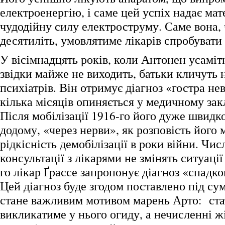
електроенергію, і саме цей успіх надає мате
чудодійну силу електроструму. Саме вона, 
десятиліть, умовлятиме лікарів спробувати
У вісімнадцять років, коли Антонен усамітн
звідки майже не виходить, батьки кличуть 
психіатрів. Він отримує діагноз «гостра нев
кілька місяців опиняється у медичному зак
Після мобілізації 1916-го його дуже швидк
додому, «через нерви», як розповість його 
рідкісність демобілізації в роки війни. Чис
консультації з лікарями не змінять ситуації
го лікар Ґрассе запропонує діагноз «спадко
Цей діагноз буде згодом поставлено під сум
стане важливим мотивом марень Арто: ста
викликатиме у нього огиду, а нечисленні ж