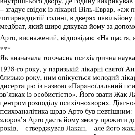
внутрішнього двору, де годину викрикував 
– згадує свідок із лікарні Віль-Еврар, «аж п
чотирнадцятій годині, в дверях павільйону 
медбрат, який щиро дякував йому за допом
Арто, виснажений, відповідав: «На щастя, я
***
Як визначала тогочасна психіатрична наука
1938-го року, у паризькій лікарні святої А
близько року, ним опікується молодий ліка
дисертацію із назвою «Параноїдальний пси
зв’язках із особистістю». Його звати Жак Л
центром розподілу психічнохворих. Діагно
психоаналітика щодо Арто був невтішним: 
здоров’я Арто дасть йому змогу прожити до
років, – стверджував Лакан, – але його жа