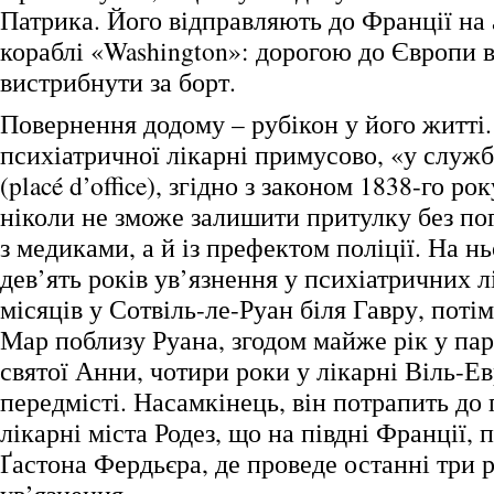
Патрика. Його відправляють до Франції на
кораблі «Washington»: дорогою до Європи в
вистрибнути за борт.
Повернення додому – рубікон у його житті
психіатричної лікарні примусово, «у служ
(placé d’office), згідно з законом 1838-го ро
ніколи не зможе залишити притулку без п
з медиками, а й із префектом поліції. На н
дев’ять років ув’язнення у психіатричних л
місяців у Сотвіль-ле-Руан біля Гавру, потім
Мар поблизу Руана, згодом майже рік у пар
святої Анни, чотири роки у лікарні Віль-Е
передмісті. Насамкінець, він потрапить до
лікарні міста Родез, що на півдні Франції, 
Ґастона Фердьєра, де проведе останні три 