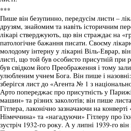
***
Пише він безупинно, передусім листи – лік
друзям, знайомим та навіть історичним пе
лікарі стверджують, що він страждає на «
патологічне бажання писати. Своєму ліка
молодому інтерну у лікарні Віль-Еврар, він
листі, що той був особисто присутній при р
був свідком його Преображення і тому зал
улюбленим учнем Бога. Він пише і назовні:
зберігся лист до «Агента № 1 з національно
Арто попереджає про присутність у Париж
машин» та різних заколотів; він пише лист
Гітлера, лаконічно зазначаючи на конверті
Німеччина» та «нагадуючи» Гітлеру про ї
зустріч 1932-го року. А у липні 1939-го ві