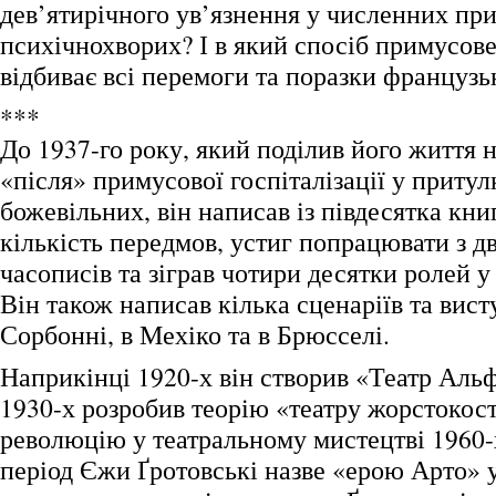
дев’ятирічного ув’язнення у численних пр
психічнохворих? І в який спосіб примусове
відбиває всі перемоги та поразки французьк
***
До 1937-го року, який поділив його життя н
«після» примусової госпіталізації у притул
божевільних, він написав із півдесятка кни
кількість передмов, устиг попрацювати з 
часописів та зіграв чотири десятки ролей у т
Він також написав кілька сценаріїв та вист
Сорбонні, в Мехіко та в Брюсселі.
Наприкінці 1920-х він створив «Театр Альф
1930-х розробив теорію «театру жорстокост
революцію у театральному мистецтві 1960-х
період Єжи Ґротовські назве «ерою Арто» у