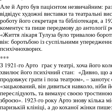
Але й Арто був пацієнтом незвичайним: раз
відвідує художні виставки та театральні ви
роботу його секретаря та бібліотекаря, а 19
коментує та пише передмову до антології ро
«Життя лікаря Тулуза було тривалою боро
він: боротьбою із суспільними упереджен
психічнохворих.
***
З 1921-го Арто грає у театрі, хоча його кол
хвилює його психічний стан: «Дивно, що а
продовжує грати і поза театром», – занотує 
«зацькований, він дивиться навколо, ніби й
переслідують, та вимахує своєю тростиною
зброєю». 1923-го року Арто знову кілька мі
паризькій клініці, а до коханої жінки пише