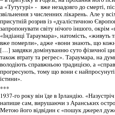
а «Тутугурі» - вже незадовго до смерті, пі
звільнення з численних лікарень. Але у всі
присутній розрив із «дуалістичною Європ
запропонувати світу нічого іншого, окрім «
«Індіанці Тараумара», натомість, «живуть т
вже померли», адже «вони знають, що кож
[…] завдяки домінуванню суто фізичної цив
також втрату та регрес». Тараумара, на дум
володіють справжньою традицією, а «справ
прогресують, тому що вони є найпросуну
істини».
***
1937-го року він їде в Ірландію. «Назустріч 
напише сам, вирушаючи з Аранських остров
Метою його відвідин є «пошук джерел дуж