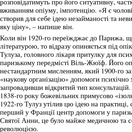
розповідатимуть про його ситуативну, час
вживанням опіуму, імпотенцію. «Я є чолов
створив для себе ідею незайманості та неви
яку ціну», – напише він.
Коли він 1920-го переїжджає до Парижа, щ
літературою, то відразу опиняється під оп
Тулуза, головного лікаря притулку для пси
паризькому передмісті Віль-Жюїф. Його оп
нестандартним мисленням, який 1900-го з
«наукову організацію» допомоги психічно 
запровадивши відкритий тип консультацій.
1838-го року божевільних примусово «ізол
1922-го Тулуз утілив цю ідею на практиці,
перший у Франції центр допомоги у паризь
Святої Анни, це було майже медичною та 
революцією.