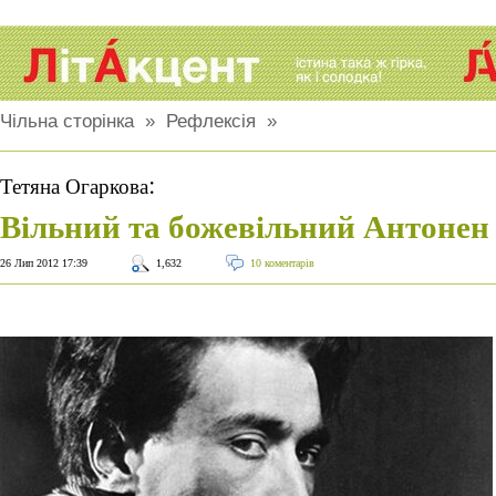
Чільна сторінка
»
Рефлексія
»
:
Тетяна Огаркова
Вільний та божевільний Антонен
26 Лип 2012 17:39
1,632
10 коментарів