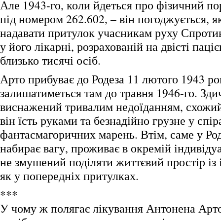
Але 1943-го, коли йдеться про фізичний п
під номером 262.602, – він погоджується, 
надавати притулок учасникам руху Спротив
у його лікарні, розрахованій на двісті паціє
близько тисячі осіб.
Арто прибуває до Родеза 11 лютого 1943 рок
залишатиметься там до травня 1946-го. Зди
виснажений тривалим недоїданням, схожий
він їсть руками та безнадійно грузне у спір
фантасмагоричних марень. Втім, саме у Род
набирає вагу, проживає в окремій індивідуа
не змушений поділяти життєвий простір із
як у попередніх притулках.
***
У чому ж полягає лікування Антонена Арто