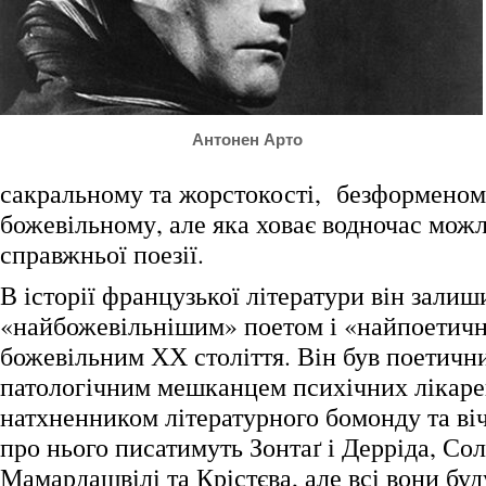
Антонен Арто
сакральному та жорстокості, безформеном
божевільному, але яка ховає водночас можл
справжньої поезії.
В історії французької літератури він залиш
«найбожевільнішим» поетом і «найпоетич
божевільним ХХ століття. Він був поетични
патологічним мешканцем психічних лікаре
натхненником літературного бомонду та в
про нього писатимуть Зонтаґ і Дерріда, Сол
Мамардашвілі та Крістєва, але всі вони бу