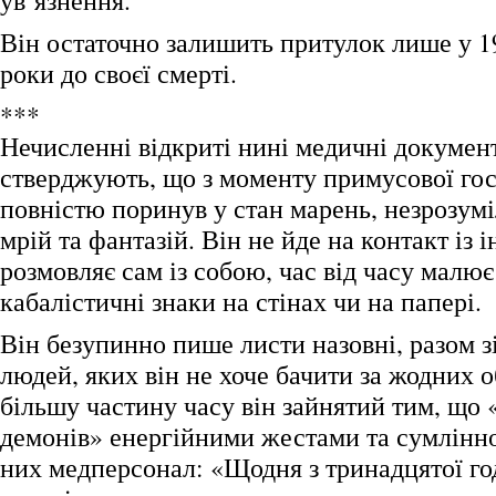
ув’язнення.
Він остаточно залишить притулок лише у 19
роки до своєї смерті.
***
Нечисленні відкриті нині медичні документ
стверджують, що з моменту примусової гос
повністю поринув у стан марень, незрозум
мрій та фантазій. Він не йде на контакт із
розмовляє сам із собою, час від часу малює
кабалістичні знаки на стінах чи на папері.
Він безупинно пише листи назовні, разом з
людей, яких він не хоче бачити за жодних 
більшу частину часу він зайнятий тим, що 
демонів» енергійними жестами та сумлінно
них медперсонал: «Щодня з тринадцятої го