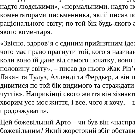
надто людськими», «нормальними, надто 
коментаторами письменника, який писав по
раціонального світу; по той бік будь-якого 
якого коментаря.
«Звісно, здоров’я є єдиним прийнятним іде
чого має право прагнути той, кого я назив
коли воно їй дане від самого початку, воно 
половину світу», – писав до нього Жак Рів’
Лакан та Тулуз, Алленді та Фердьєр, а він
дивитися по той бік видимого та страждати 
чуттів». Наприкінці свого життя він зізнаєт
хворим усе моє життя, і все, чого я хочу, – 
продовжувати».
Цей божевільний Арто – чи був він «наспра
божевільним? Який жорстокий збіг обстави