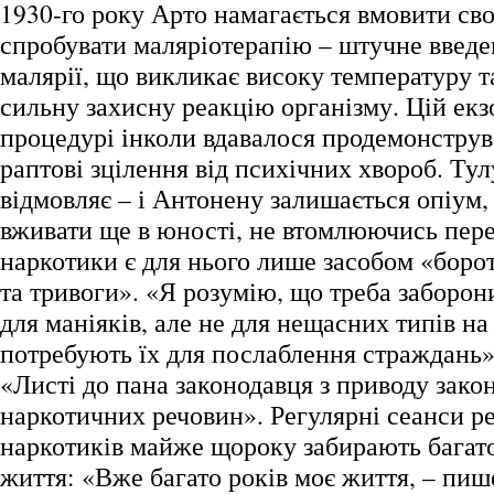
1930-го року Арто намагається вмовити сво
спробувати маляріотерапію – штучне введе
малярії, що викликає високу температуру 
сильну захисну реакцію організму. Цій екз
процедурі інколи вдавалося продемонстру
раптові зцілення від психічних хвороб. Тул
відмовляє – і Антонену залишається опіум,
вживати ще в юності, не втомлюючись пер
наркотики є для нього лише засобом «боро
та тривоги». «Я розумію, що треба заборо
для маніяків, але не для нещасних типів на
потребують їх для послаблення страждань»,
«Листі до пана законодавця з приводу зако
наркотичних речовин». Регулярні сеанси реа
наркотиків майже щороку забирають багато
життя: «Вже багато років моє життя, – пише