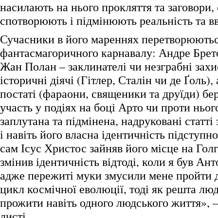
насилають на нього прокляття та заговори,
спотворюють і підмінюють реальність та вв
Сучасники в його мареннях перетворюютьс
фантасмагоричного карнавалу: Андре Брет
Жан Полан – заклинателі чи незграбні захи
історичні діячі (Гітлер, Сталін чи де Ґоль), 
постаті (фараони, священики та друїди) бе
участь у подіях на боці Арто чи проти ньог
заплутана та підмінена, надруковані статті 
і навіть його власна ідентичність підступн
сам Ісус Христос зайняв його місце на Голг
змінив ідентичність відтоді, коли я був Ан
адже пережиті муки змусили мене пройти 
цикл космічної еволюції, тоді як решта лю
прожити навіть одного людського життя», –
листі.