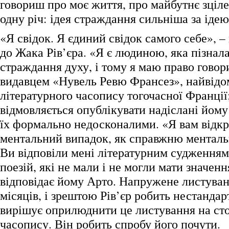
говориш про моє життя, про майбутнє зціле
одну річ: ідея страждання сильніша за ідею
«Я свідок. Я єдиний свідок самого себе», –
до Жака Рів’єра. «Я є людиною, яка пізнал
страждання духу, і тому я маю право говори
видавцем «Нувель Ревю Франсез», найвідо
літературного часопису тогочасної Франції;
відмовляється опублікувати надіслані йому
їх формально недосконалими. «Я вам відкр
ментальний випадок, як справжню менталь
Ви відповіли мені літературним судженням
поезій, які не мали і не могли мати значенн
відповідає йому Арто. Напружене листуван
місяців, і зрештою Рів’єр робить нестандар
вирішує оприлюднити це листування на сто
часопису. Він робить спробу його почути.