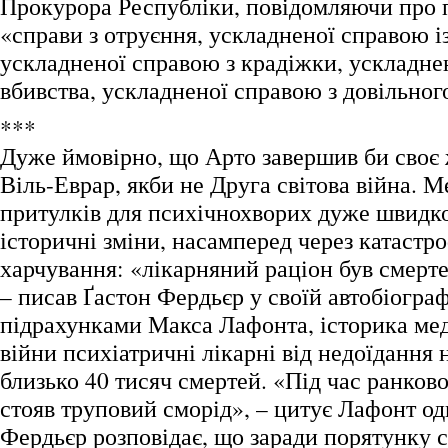
Прокурора Республіки, повідомляючи про 
«справи з отруєння, ускладненої справою і
ускладненої справою з крадіжки, ускладне
вбивства, ускладненої справою з довільног
***
Дуже ймовірно, що Арто завершив би своє 
Віль-Еврар, якби не Друга світова війна. 
притулків для психічнохворих дуже швидко
історичні зміни, насамперед через катастр
харчування: «лікарняний раціон був смерт
– писав Ґастон Фердьєр у своїй автобіографі
підрахунками Макса Лафонта, історика мед
війни психіатричні лікарні від недоїдання
близько 40 тисяч смертей. «Під час ранковог
стояв труповий сморід», – цитує Лафонт одно
Фердьєр розповідає, що заради порятунку св