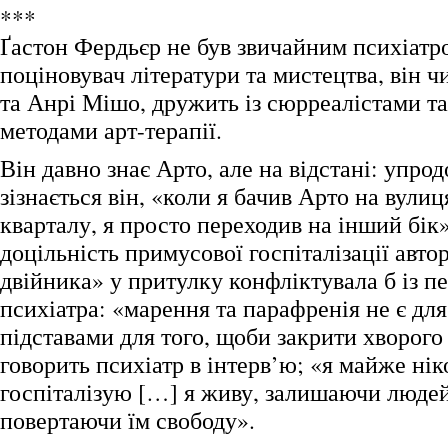
***
Ґастон Фердьєр не був звичайним психіатр
поціновувач літератури та мистецтва, він 
та Анрі Мішо, дружить із сюрреалістами та
методами арт-терапії.
Він давно знає Арто, але на відстані: упрод
зізнається він, «коли я бачив Арто на вули
кварталу, я просто переходив на інший бік
доцільність примусової госпіталізації авто
двійника» у притулку конфліктувала б із 
психіатра: «марення та парафренія не є дл
підставами для того, щоби закрити хворого 
говорить психіатр в інтерв’ю; «я майже нік
госпіталізую […] я живу, залишаючи людей 
повертаючи їм свободу».