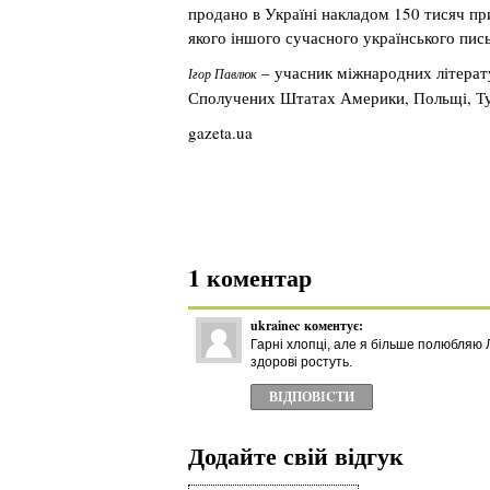
продано в Україні накладом 150 тисяч при
якого іншого сучасного українського пис
– учасник міжнародних літератур
Ігор Павлюк
Сполучених Штатах Америки, Польщі, Тур
gazeta.ua
1 коментар
ukrainec
коментує:
Гарні хлопці, але я більше полюбляю Лу
здорові ростуть.
ВІДПОВІCТИ
Додайте свій відгук