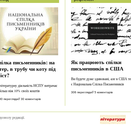
Як працюють спілки
ілка письменників: на
письменників в США
тер, в трубу чи коту під
іст?
Ви будете дуже здивовані, але в США т
є Національна Спілка Письменників
літературну діяльність НСПУ витрачає
більш ніж 10% своїх коштів
//
306 перегляди
5 коментарів
//
90 перегляди
30 коментарів
дозволу редакції.