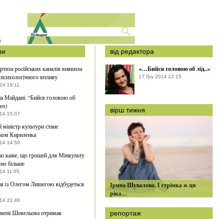
S
ни
від редактора
ртиза російських каналів виявила
«…Бийся головою об лід..»
психологічного впливу
17 Гру 2014 22:15
14 18:11
а Майдані: “Бийся головою об
део)
вірш тижня
014 15:07
 міністр культури стане
ком Кириленка
014 14:50
о каже, що грошей для Мінкульту
чно більше
14 11:05
 із Олегом Лишегою відбудеться
Ірина Шувалова. І стрімка ж ця
ріка…
014 21:48
мені Шевельова отримав
репортаж