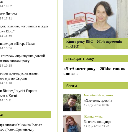
ць
014 18:32
лег Лишега
014 17:21
дюк пояснив, чого пішов із журі
року ВВС”
014 16:59
Книга року ВВС – 2014: церемонія
иквел до «Пітера Пена»
(ФОТО)
014 13:36
 критика» оприлюднив довгий
літакцент року
итячих книжок року
014 10:25
«ЛітАкцент року – 2014»: список
чини претендує на звання
книжок
ого музею Європи
014 16:18
блоги
 Вікіпедії з усієї Європи
ться в Києві
Михайло Назаренко
:
«Химеоне, проси!»
14 15:11
12 Гру 2014 10:32
си
Жанна Куява
:
За очі та поводиря
ція книжки Михайла Іваська
12 Гру 2014 09:43
с» (Івано-Франківськ)