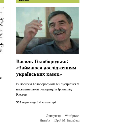
Василь Голобородько:
«Займаюся дослідженням
українських казок»
еж
Із Василем Голобородьком ми зустрілися у
письменницькій резиденції в Ірпені під
Києвом
//
503 перегляди
4 коментарі
Двигунець – Wordpress
Дизайн – Юрій М. Барабаш