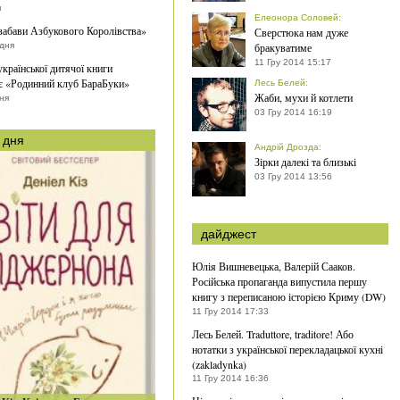
я
Елеонора Соловей
:
забави Азбукового Королівства»
Сверстюка нам дуже
удня
бракуватиме
11 Гру 2014 15:17
української дитячої книги
є «Родинний клуб БараБуки»
Лесь Белей
:
Жаби, мухи й котлети
ня
03 Гру 2014 16:19
 дня
Андрій Дрозда
:
Зірки далекі та близькі
03 Гру 2014 13:56
дайджест
Юлія Вишневецька, Валерій Сааков.
Російська пропаганда випустила першу
книгу з переписаною історією Криму (DW)
11 Гру 2014 17:33
Лесь Белей. Traduttore, traditore! Або
нотатки з української перекладацької кухні
(zakladynka)
11 Гру 2014 16:36