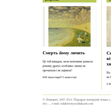
Смерть йому личить
Сп
ві
Це той випадок, коли мовчання довкола
хв
роману дратує особливо: невже не
прочитали і не оцінили?
На 
не 
//
648 перегляди
2 коментарі
2,9
© Літакцент, 2007-2014
.
Передрук матеріалів тільки з 
тел.:
,
, е-маіl:
redaktor(вухо)litakcent.com