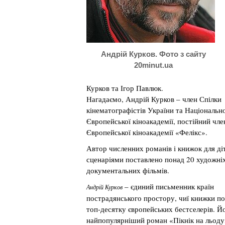
Андрій Курков. Фото з сайту
20minut.ua
Курков та Ігор Павлюк.
Нагадаємо, Андрій Курков – член Спілки
кінематографістів України та Національно
Європейської кіноакадемії, постійний чле
Європейської кіноакадемії «Фелікс».
Автор численних романів і книжок для діт
сценаріями поставлено понад 20 художніх
документальних фільмів.
– єдиний письменник країн
Андрій Курков
пострадянського простору, чиї книжки п
топ-десятку європейських бестселерів. Й
найпопулярніший роман «Пікнік на льоду