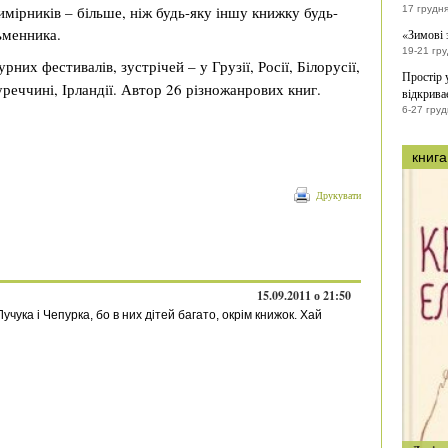
мірників – більше, ніж будь-яку іншу книжку будь-
17 грудн
ьменника.
«Зимові 
19-21 гр
них фестивалів, зустрічей – у Грузії, Росії, Білорусії,
Простір 
еччині, Ірландії. Автор 26 різножанрових книг.
відкрива
6-27 груд
книга
Друкувати
15.09.2011 о 21:50
чука і Чепурка, бо в них дітей багато, окрім книжок. Хай