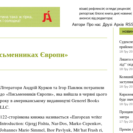
|
|
|
|
візаві
рефлексія
огляди
рецензія
|
|
|
|
репортаж
блоги
книга дня
новини
|
|
анонси
від редактора
Автори
Про нас
Друзі
Архів
RS
нови
Судекспе
прийоми 
исьменниках Європи»
18 Гру 20
Лишега н
лід!” (ві
18 Гру 2
Колишній
заступни
Літератори Андрій Курков та Ігор Павлюк потрапили
18 Гру 2
до «Письменників Європи», яка вийшла в червні цього
Кириленк
буде зна
року в американському видавництві Generеl Books
18 Гру 20
LLC.
Прощання
122-сторінкова книжка називається «European writer
завтра
17 Гру 2
Introduction: Gjergj Fishta, Nar-Dos, Marko Cepenkov,
Johannes Mario Simmel, Ihor Pavlyuk, Mit´hat Frash ri,
Премію і