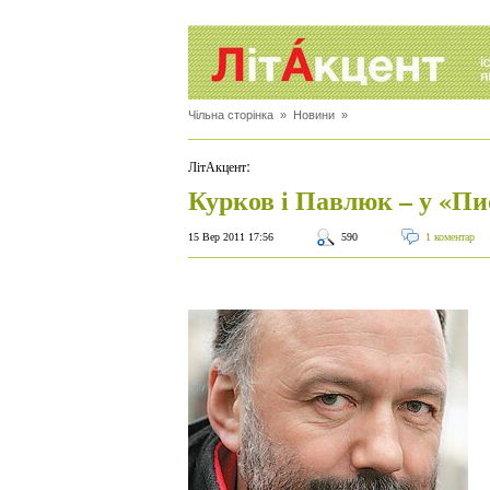
Чільна сторінка
»
Новини
»
:
ЛітАкцент
Курков і Павлюк – у «П
15 Вер 2011 17:56
590
1 коментар