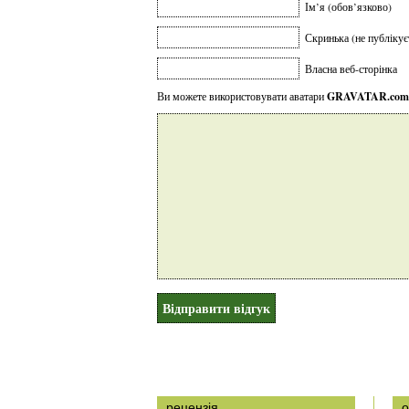
Ім’я (обов’язково)
Скринька (не публікує
Власна веб-сторінка
Ви можете використовувати аватари
GRAVATAR.com
рецензія
о