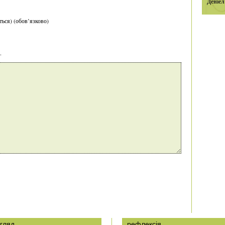
Деніел
ться) (обов’язково)
.
гляд
рефлексія