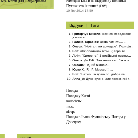
Німецькі книги на підтримку політики
 Кіз. Квіти для Елджернона
Путіна: хто їх пише? (DW)
10 Гру 2014 17:59
Відгуки
|
Теги
Григорчук Микола
: Вогнем породжене –
у вогні й г...
Галина Тарасюк
: Вічна пам"ять... ...
Олеся
: "Нєчітал, но асуждаю". Позиція...
Edit
: «Нє обольщайтєсь»! (Я про те...
Ліліт
: "Химеоне!" З російської перекл...
Олеся
: До Edit. Там написано: "як пра...
Оксана
: Гідний вчинок!...
Юрко Х.
: R.I.P. Maestro!!! ...
Edit
: "Батьки, як правило, добре па...
Anna_A
: Дуже сумно. але поезія, як і г...
Погода
Погода у
Києві
вологість:
тиск:
вітер:
Погода в Івано-Франківську
Погода у
Донецьку
візаві