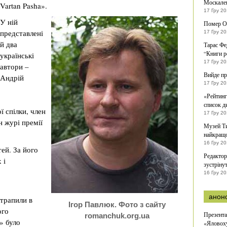
Москале
Vartan Pasha».
17 Гру 2
У ній
Помер О
представлені
17 Гру 2
й два
Тарас Фе
“Книги 
українські
17 Гру 2
автори –
Вийде пр
Андрій
17 Гру 2
«Рейтинг
список д
ї спілки, член
17 Гру 2
н журі премії
Музей Ти
найкращ
16 Гру 2
ей. За його
Редактори
 і
зустріну
16 Гру 20
анон
отрапили в
Ігор Павлюк. Фото з сайту
ого
Презента
romanchuk.org.ua
» було
«Яловоху