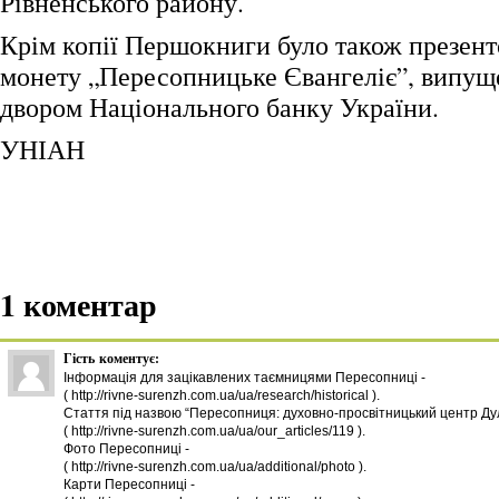
Рівненського району.
Крім копії Першокниги було також презен
монету „Пересопницьке Євангеліє”, випу
двором Національного банку України.
УНІАН
1 коментар
Гість
коментує:
Інформація для зацікавлених таємницями Пересопниці -
( http://rivne-surenzh.com.ua/ua/research/historical ).
Стаття під назвою “Пересопниця: духовно-просвітницький центр Дулі
( http://rivne-surenzh.com.ua/ua/our_articles/119 ).
Фото Пересопниці -
( http://rivne-surenzh.com.ua/ua/additional/photo ).
Карти Пересопниці -