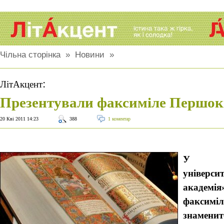
Чільна сторінка
»
Новини
»
:
ЛітАкцент
Презентували факсиміле Першо
20 Кві 2011 14:23
388
1 коментар
У На
універс
академ
факси
знаменит