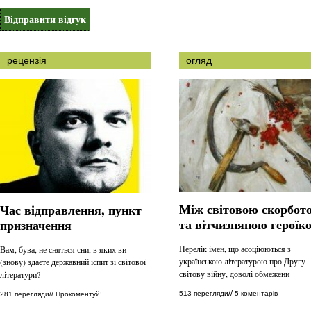
рецензія
огляд
Між світовою скорбот
Час відправлення, пункт
та вітчизняною героїк
призначення
Перелік імен, що асоціюються з
Вам, бува, не сняться сни, в яких ви
українською літературою про Другу
(знову) здаєте державний іспит зі світової
світову війну, доволі обмежени
літератури?
//
513 перегляди
5 коментарів
//
281 перегляди
Прокоментуй!