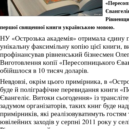
«Пересоп
Євангел
Рівненщ
першої священної книги українською мовою.
НУ «Острозька академія» отримала єдину 
унікальну факсимільну копію цієї книги, в
профінансував рівненський бізнесмен Оле
Виготовлення копії «Пересопницького Єва
обійшлося в 10 тисяч доларів.
Невдовзі, окрім цього примірника, в «Остро
буде й поліграфічне перевидання книги «
Євангеліє. Витоки сьогодення» із трансліте
задумом організаторів, таких книг буде на
примірників, які реалізовуватимуть гостям
ювілейних заходів у серпні 2011 року у се