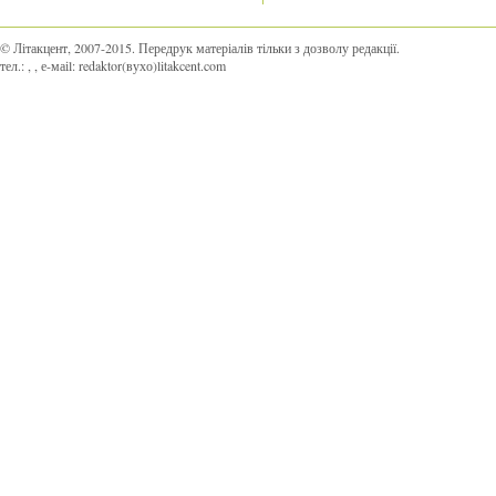
© Літакцент, 2007-2015
.
Передрук матеріалів тільки з дозволу редакції.
тел.:
,
, е-маіl:
redaktor(вухо)litakcent.com