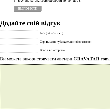
( http://rivne-surenzh.com.ua/ua/additional/maps ).
ВІДПОВІCТИ
Додайте свій відгук
Ім’я (обов’язково)
Скринька (не публікується) (обов’язково)
Власна веб-сторінка
GRAVATAR.com
Ви можете використовувати аватари
.