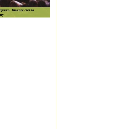
Дичка. Знакове світло
ну