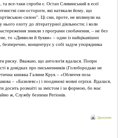
о, та все-таки спроби є. Остап Сливинський в есеї
итинстві сни-остороги, які натякали йому, що
ортівською силою”. Ці сни, проте, не вплинули на
у нього охоту до літературної діяльности; і коли
застереження зникли з програми снобачення, – не без
ене, то «Дияволи й букви» – один із найцікавіших
а, безперечно, концентрує у собі задум упорядника
ти риску. Вважаю, що антологія вдалася. Попри
сті в довідках про письменників (Голобородько не
оетична книжка Галини Крук – «Обличчя поза
кова – «Базилевс») і поодинокі мовні огріхи. Вдалася,
ти досить розмаїті за змістом і за формою, бо має
айно ж, Службу безпеки Регіонів.
Друкувати