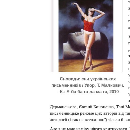
Сновиди: сни українських
письменників / Упор. Т. Малкович.
– К.: А-ба-ба-га-ла-ма-га, 2010
Дерманського, Євгенії Кононенко, Тані 
письменницьке реноме цих авторів від так
антології (і так не всеохопної) тільки б ви
Але я не маю наміру нікого критикувати.