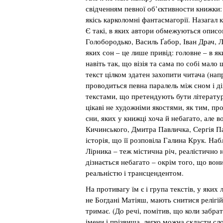
свідченням певної об’єктивности книжки:
якісь карколомні фантасмагорії. Назагал к
Є такі, в яких автори обмежуються описом
Голобородько, Василь Ґабор, Іван Драч, 
яких сон – це лише привід: головне – в я
навіть так, що візія та сама по собі мало 
текст цілком здатен захопити читача (нап
проводиться певна паралель між сном і ді
текстами, що претендують бути літературо
цікаві не художніми якостями, як тим, п
сни, яких у книжці хоча й небагато, але 
Кичинського, Дмитра Павличка, Сергія П
історія, що її розповіла Галина Крук. Наб
Лірника – теж містична річ, реалістично 
дізнається небагато – окрім того, що во
реальністю і трансцендентом.
На противагу їм є і група текстів, у яких
не Богдані Матіяш, мають снитися релігійн
тримає. (До речі, помітив, що коли забра
імени і прізвища, легко можна скласти сло