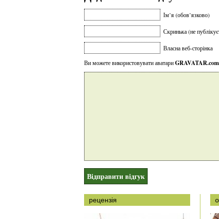
Ім’я (обов’язково)
Скринька (не публікує
Власна веб-сторінка
Ви можете використовувати аватари
GRAVATAR.com
рецензія
о