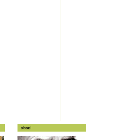
візаві