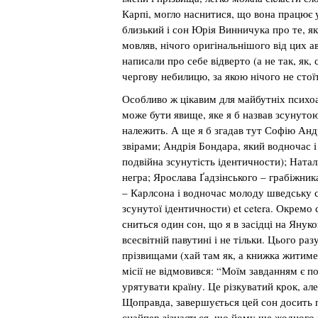
Карпі, могло наснитися, що вона працює у 
близький і сон Юрія Винничука про те, як 
мовляв, нічого оригінальнішого від цих ав
написали про себе відверто (а не так, як
чергову небилицю, за якою нічого не стоїт
Особливо ж цікавим для майбутніх психоа
може бути явище, яке я б назвав зсунуто
належить. А ще я б згадав тут Софію Андру
звірами; Андрія Бондара, який водночас і
подвійна зсунутість ідентичности); Натал
негра; Ярослава Ґадзінського – грабіжника
– Карлсона і водночас молоду шведську 
зсунутої ідентичности) et cetera. Окремо 
сниться один сон, що я в засідці на Янук
всесвітній павутині і не тільки. Цього ра
прізвищами (хай там як, а книжка житиме д
місії не відмовився: “Моїм завданням є п
урятувати країну. Це різкуватий крок, але
Щоправда, завершується цей сон досить 
снайпер зізнається, що йому ще жодного