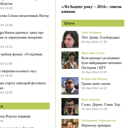
бібліотек
«ЛітАкцент року – 2014»: список
014 12:05
книжок
лова Спілки письменників Віктор
блоги
014 13:39
ра Коваль критикує заяву про
Олег Коцарев
:
ня та ліцензування імпортних
Літо. Ірпінь. Голобородько
29 Лип 2014 17:35
014 12:21
Ярослава Стріха
:
 трейлер фільму «50 відтінків
Коли цензори і розвідники
були найкращими читачами:
014 11:06
Пастернак і ЦРУ
 ініціативи воєнного часу
23 Лип 2014 12:07
014 18:03
Владислав Івченко
:
цю стартує київський фестиваль
Грішне житіє святих
ки
16 Лип 2014 14:22
014 13:05
Вано Крюґер
:
Слово. Дерево. Глина. Хор
си
15 Лип 2014 17:19
 від Форуму видавців
Володимир Чернишенко
:
пня
Мертвому припарки