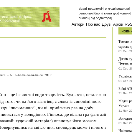
|
|
|
|
візаві
рефлексія
огляди
рецензія
|
|
|
|
репортаж
блоги
книга дня
новини
|
|
анонси
від редактора
Автори
Про нас
Друзі
Архів
RS
нови
Темою пе
єдність к
01 Сер 2
Діячів к
Путіна, 
01 Сер 2
ич. – К.: А-ба-ба-га-ла-ма-га, 2010
Українсь
01 Сер 2
Бійці АТ
Сон – це і є чистої води творчість.
Будь-хто, незалежно
31 Лип 2
від того, чи на його візитівці є слова із синонімічного
Жадан ро
Україні
ряду “письменник”, чи ні, приблизно раз на добу
31 Лип 2
опиняється у володіннях Гіпноса, де вільна гра фантазії
Володими
(вважай: художній матеріал) опановує його мозком.
31 Лип 2
Повернувшись на світло дня, сновидець може і нічого з
Найпопул