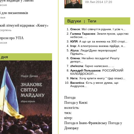
рум видавців у Львові”
09 Лип 2014 17:20
ресня
ї для письменників
рпня
Відгуки
|
Теги
кий літмузей відкриває «Книгу»
Олеся
: Мої співчуття рідним. І усім ч...
серпень
Галина Тарасюк
: Земля пухом, царство
 прози про УПА
небесне, ...
ЮЛЯ
: А що це за книжка на 300 сторі...
ресня
Ігор
: А електронна книжка підійде, я...
Alysa
: Люди!Дуже перепрошую!
Підпішіть...
 дня
Олена
: Негайно посадити! Решту
депорт...
zhelezna
: Гарно написано... ...
Аркадий Польшаков
: РОССИЙСКИЙ
КАЛЕЙДОСКОП ...
Ната
: Хочу купити книгу " Цар плаксі...
Василіса
: Єсть у мене думка, що
Андрухов...
Погода
Погода у
Києві
вологість:
тиск:
вітер:
Погода в Івано-Франківську
Погода у
Донецьку