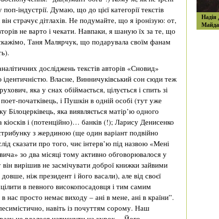
поп-індустрії. Думаю, що до цієї категорії текстів
Надія 
він страчує дітлахів. Не подумайте, що я іронізую: от,
Майда
торів не варто і чекати. Навпаки, я шаную їх за те, що
, скажімо, Таня Малярчук, що подарувала своїм фанам
ь).
налітичних досліджень текстів авторів «Сновид»
ю ідентичністю. Власне, Винничуківський сон сюди теж
хович, яка у снах обіймається, цілується і спить зі
 поет-початківець, і Пушкін в одній особі (тут уже
ку Білоцерківець, яка виявляється матір’ю одного
 кіосків і (потенційно)… банків (!); Ларису Денисенко
стрибунку з жердиною (ще один варіант подвійно
слід сказати про того, чиє інтерв’ю під назвою «Мені
овича» зо два місяці тому активно обговорювалося у
зу він вирішив не засмічувати доброї книжки зайвими
овше, ніж президент і його васали), але від своєї
оцілити в певного високопосадовця і тим самим
 в нас просто немає виходу – ані в мене, ані в країни”.
песимістично, навіть із почуттям сорому. Наш
 разу не вдалося натиснути на курок… Його