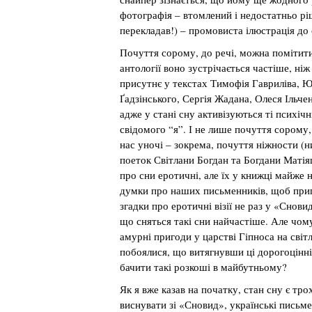
фотографія – втомлений і недостатньо рі
перекладав!) – промовиста ілюстрація до
Почуття сорому, до речі, можна помітити
антології воно зустрічається частіше, ні
присутнє у текстах Тимофія Гавриліва, 
Ґадзінського, Сергія Жадана, Олеся Ільч
адже у стані сну активізуються ті психічн
свідомого “я”. І не лише почуття сорому,
нас уночі – зокрема, почуття ніжности (
поеток Світлани Богдан та Богдани Матія
про сни еротичні, але їх у книжці майже н
думки про наших письменників, щоб припу
згадки про еротичні візії не раз у «Снови
що сняться такі сни найчастіше. Але чом
амурні пригоди у царстві Гіпноса на сві
побоялися, що витягнувши ці дорогоцінні 
бачити такі розкоші в майбутньому?
Як я вже казав на початку, стан сну є тр
виснувати зі «Сновид», українські письм