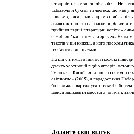
є творчість як стан чи діяльність. Нечаст
«Дияволи й букви» зізнається, що мав у д
“письмо, писана мова прямо пов’язані з ч
львівського поета настільки, щоб відбити 
прийшли перші літературні успіхи – сни-
самоіронії констатує автор есею. Як на м
текстів у цій книжці, а його проблематик
пов’язати сон і письмо.
На цій оптимістичній ноті можна підводи
досить хаотичний відбір авторів, неточно
“мешкає в Києві”; остання на сьогодні п
світлиною» (2005), а передостання Небора
бо є чимало вартих уваги текстів, бо текс
шанси зацікавити масового читача і, звич
Додайте свій відгук