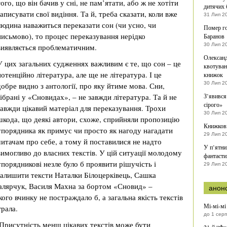
того, що він бачив у сні, не пам’ятати, або ж не хотіти
дитячих 
записувати свої видіння. Та й, треба сказати, коли вже
31 Лип 2
людина наважиться переказати сон (чи усно, чи
Помер го
письмово), то процес переказування нерідко
Баранов
30 Лип 2
виявляється проблематичним.
Олександ
У цих загальних судженнях важливим є те, що сон – це
квотуван
потенційно література, але ще не література. І це
книжок
30 Лип 2
добре видно з антології, про яку йтиме мова. Сни,
зібрані у «Сновидах», – не завжди література. Та й не
З’явився
сірого»
завжди цікавий матеріал для переказування. Трохи
30 Лип 2
шкода, що деякі автори, схоже, сприйняли пропозицію
Книжкові
упорядника як примус чи просто як нагоду нагадати
29 Лип 2
читачам про себе, а тому й поставилися не надто
У п’ятни
вимогливо до власних текстів. У цій ситуації молодому
фантасти
упорядникові незле було б проявити рішучість і
29 Лип 2
залишити тексти Наталки Білоцерківець, Сашка
Малярчук, Василя Махна за бортом «Сновид» –
анон
ого вчинку не постраждало б, а загальна якість текстів
Мі-мі-мі
грала.
до 1 сер
 Присутність менш цікавих текстів може бути