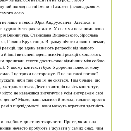
шучий погляд на тлі імени «Гамлет» (невипадково ж
 самого есею.
 не лише в тексті Юрія Андруховича. Здається, в
ж в художніх творах загалом. У снах чи поза ними воно
Юрія Винничука, Станіслава Вишенського, Ярослава
енка, Галини Крук тощо. В цьому нічого дивного немає,
і реакції, що вдень зазнають репресій від нашого
 а й інші витіснені вдень психічні реакції охоплюють
ним пронизані тексти досить-таки відмінних між собою
ш). У цьому контексті було б доречно повести мову
емає. І це трохи насторожує. Я не аж такої поганої
скати, ніби такі сни їм не сняться. Тим більше, що
дах» трапляються. Дехто з авторів навіть констатує,
у ніхто не наважився витягнути з усім антуражем свої
тло денне? Може, наші класики й молоді таланти просто
речі з підсвідомості, вони можуть втратити здатність
охи подібним до стану творчости. Проте, як можна
енники нечасто пробують з’ясувати у самих снах, чим