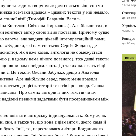
21-й “Фо
 ну не завжди ж творчим людям сняться віщі сни чи
11-14 ве
нижка все-таки вдалася – цікавих текстів у ній немало.
Стипенді
 сонної візії (Тимофій Гаврилів, Василь
до 15 се
Ліна Костенко, Світлана Пиркало…). Але більше тих, в
Харківсь
кий контекст автор свою візію поставив. Причому буває
червень–
що вартує, але завдяки цікавій інтерпретаційній рамці
Конкурс
до 20 ве
р., «Будинки, які нам сняться» Сергія Жадана, де
йсністю). Як я вже казав, антологія не обмежується
книга
ю (і в цьому нема нічого поганого), тож деякі тексти
ро що вони нам повідомляють. До таких належать віщі
вони є. Це тексти Оксани Забужко, дещо з Анатолія
антюка. Але найбільше серед таких мене вразила
лижається до цієї категорії текстів і розповідь Сашка
написана. Про самих авторів із цих текстів читач
ни наділені певними задатками бути посередниками між
 легко впізнати авторську індивідуальність. Кому ж, як
і сни, а також те, що вона є діамантом, якого сама й
ти букву “ш”, то, переставляючи літери Богданиного
восполучення: “діа(я)мант бога”.) Кому ж, як не Ірені