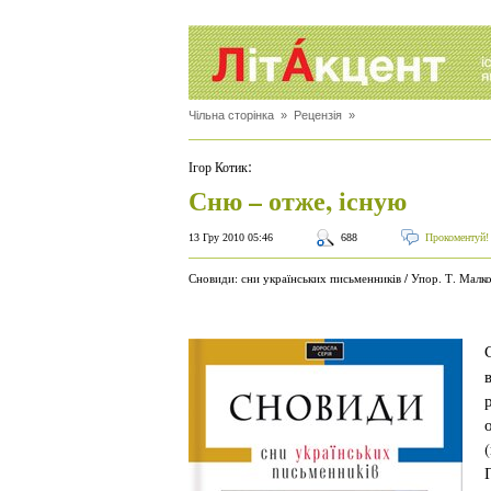
Чільна сторінка
»
Рецензія
»
:
Ігор Котик
Сню – отже, існую
13 Гру 2010 05:46
688
Прокоментуй!
Сновиди: сни українських письменників / Упор. Т. Малков