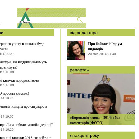
S
ни
від редактора
ршого уроку в школах буде
Про бойкот і Форум
раїни
видавців
014 20:27
20 Лип 2014 21:40
ультури, які підтримуватимуть
каратимуть?
репортаж
014 18:00
кі книжки подорожчають
014 16:00
О просять книжок!
014 19:46
зповів німцям про ситуацію в
014 19:05
«Коронація слова – 2014»: без
коментарів (ФОТО)
ра Лиса побили “антибандерівці”
014 16:20
літакцент року
ярніші книжки 2013-го: рейтинг