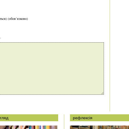
ться) (обов’язково)
.
гляд
рефлексія