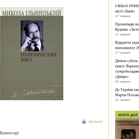
URBAN FEMINI
місті (Львів)
17 червня
Презентація по
Куценко «Ляле
17 червня
Відкриття укра
психоаналізу (
17 червня
Дитяча субота.
книги. Воркшоп
суперобкладино
(Дніпро)
18 червня
До України зав
Мартін Поллак
21 червня
книга дня
Друкувати
Коментарі