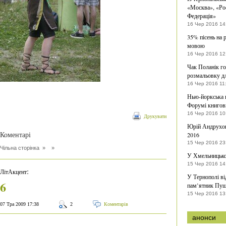
«Москва», «Рос
Федерація»
16 Чер 2016 14
35% пісень на 
мовою
16 Чер 2016 12
Чак Поланік г
розмальовку д
16 Чер 2016 11
Нью-йоркська г
Форумі книгов
16 Чер 2016 10
Друкувати
Юрій Андрухов
Коментарі
2016
15 Чер 2016 23
Чільна сторінка
» »
У Хмельницько
15 Чер 2016 14
:
ЛітАкцент
У Тернополі в
6
пам’ятник Пуш
15 Чер 2016 13
07 Тра 2009 17:38
2
Коментарів
анонси