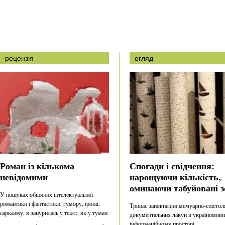
рецензія
огляд
Роман із кількома
Спогади і свідчення:
невідомими
нарощуючи кількість,
оминаючи табуйовані з
У пошуках обіцяних інтелектуальної
романтики і фантастики, гумору, іронії,
Триває заповнення мемуарно-епістол
сарказму, я занурилась у текст, як у туман
документальних лакун в україномов
інформаційному просторі