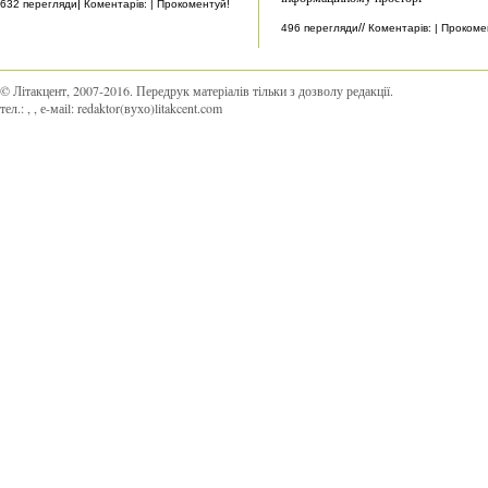
|
632 перегляди
Коментарів: | Прокоментуй!
//
496 перегляди
Коментарів: | Прокоме
© Літакцент, 2007-2016
.
Передрук матеріалів тільки з дозволу редакції.
тел.:
,
, е-маіl:
redaktor(вухо)litakcent.com