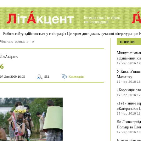
Робота сайту здійснюється у співпраці з Центром досліджень сучасної літератури п
новини
Чільна сторінка
» »
Мінкульт намаг
:
ЛітАкцент
відзначення юв
6
17 Чер 2016 19
У Києві з’яви
Малишку
07 Лип 2009 16:05
552
Коментарів
17 Чер 2016 18
«Коронація сл
17 Чер 2016 17
«1+1» зніме се
«Катериною» 
17 Чер 2016 11
До Льова приїду
Польщі та Сло
17 Чер 2016 10
Із тернопільсь