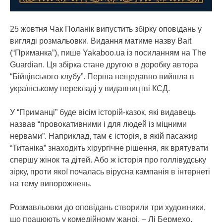
25 жовтня Чак Поланік випустить збірку оповідань у
вигляді розмальовки. Видання матиме назву Bait
(“Приманка”), пише Yakaboo.ua із посиланням на The
Guardian. Ця збірка стане другою в доробку автора
“Бійцівського клубу”. Перша нещодавно вийшла в
українському перекладі у видавництві КСД.
У “Приманці” буде вісім історій-казок, які видавець
назвав “провокативними і для людей із міцними
нервами”. Наприклад, там є історія, в якій пасажир
“Титаніка” знаходить хірургічне рішення, як врятувати
спершу жінок та дітей. Або ж історія про голлівудську
зірку, проти якої почалась вірусна кампанія в інтернеті
на тему випорожнень.
Розмавльовки до оповідань створили три художники,
що працюють у комедійному жанрі, – Лі Бермехо,