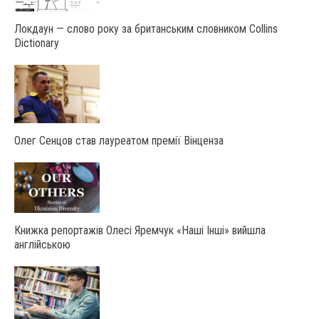
Локдаун — слово року за британським словником Collins
Dictionary
Олег Сенцов став лауреатом премії Вінценза
Книжка репортажів Олесі Яремчук «Наші Інші» вийшла
англійською