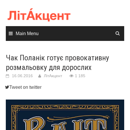
Skip
to
content
Main Menu
Чак Поланік готує провокативну
розмальовку для дорослих
16.06.2016
ЛітАкцент
1 185
Tweet on twitter