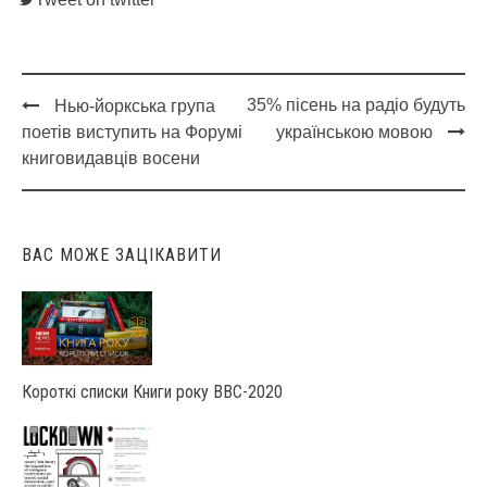
35% пісень на радіо будуть
Нью-йоркська група
Post
поетів виступить на Форумі
українською мовою
navigation
книговидавців восени
ВАС МОЖЕ ЗАЦІКАВИТИ
Короткі списки Книги року ВВС-2020