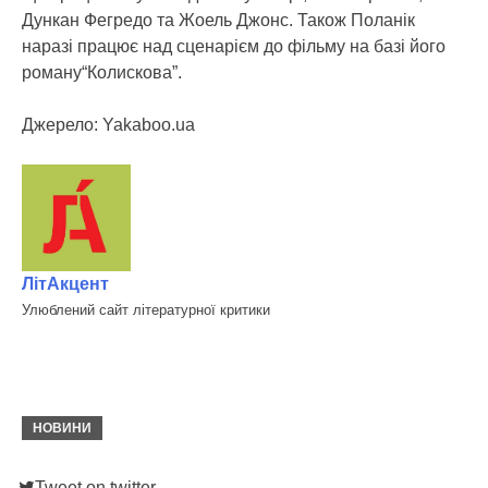
Дункан Фегредо та Жоель Джонс. Також Поланік
наразі працює над сценарієм до фільму на базі його
роману“Колискова”.
Джерело: Yakaboo.ua
ЛітАкцент
Улюблений сайт літературної критики
НОВИНИ
Tweet on twitter