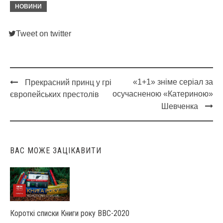
НОВИНИ
Tweet on twitter
«1+1» зніме серіал за
Прекрасний принц у грі
Post
осучасненою «Катериною»
європейських престолів
navigation
Шевченка
ВАС МОЖЕ ЗАЦІКАВИТИ
Короткі списки Книги року ВВС-2020