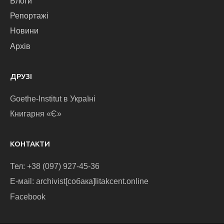
Блоги
Репортажі
Новини
Архів
ДРУЗІ
Goethe-Institut в Україні
Книгарня «Є»
КОНТАКТИ
Тел: +38 (097) 927-45-36
E-маіl: archivist[собака]litakcent.online
Facebook