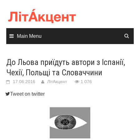
Skip
to
content
Main Menu
До Льова приїдуть автори з Іспанії,
Чехії, Польщі та Словаччини
17.06.2016
ЛітАкцент
1 076
Tweet on twitter