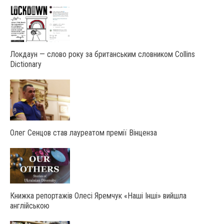
Локдаун — слово року за британським словником Collins
Dictionary
Олег Сенцов став лауреатом премії Вінценза
Книжка репортажів Олесі Яремчук «Наші Інші» вийшла
англійською