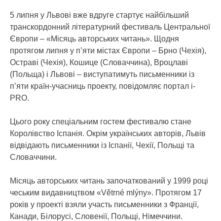
5 липня у Львові вже вдруге стартує найбільший
транскордонний літературний фестиваль Центральної
Європи – «Місяць авторських читань». Щодня
протягом липня у п’яти містах Європи – Брно (Чехія),
Остраві (Чехія), Кошице (Словаччина), Вроцлаві
(Польща) і Львові – виступатимуть письменники із
п’яти країн-учасниць проекту, повідомляє портал i-
PRO.
Цього року спеціальним гостем фестивалю стане
Королівство Іспанія. Окрім українських авторів, Львів
відвідають письменники із Іспанії, Чехії, Польщі та
Словаччини.
Місяць авторських читань започаткований у 1999 році
чеським видавництвом «Větrné mlýny». Протягом 17
років у проекті взяли участь письменники з Франції,
Канади, Білорусі, Словенії, Польщі, Німеччини.