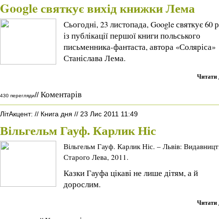
Google святкує вихід книжки Лема
Сьогодні, 23 листопада, Google святкує 60 
із публікації першої книги польського
письменника-фантаста, автора «Соляріса»
Станіслава Лема.
Читати 
Коментарів
//
430 перегляди
ЛітАкцент
:
//
Книга дня
//
23 Лис 2011 11:49
Вільгельм Гауф. Карлик Ніс
Вільгельм Гауф. Карлик Ніс. – Львів: Видавниц
Старого Лева, 2011.
Казки Гауфа цікаві не лише дітям, а й
дорослим.
Читати 