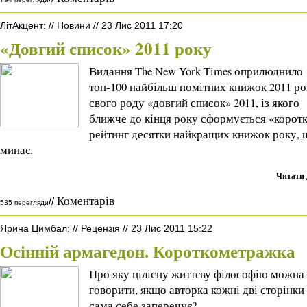
ЛітАкцент
:
//
Новини
//
23 Лис 2011 17:20
«Довгий список» 2011 року
Видання The New York Times оприлюднило
топ-100 найбільш помітних книжок 2011 ро
свого роду «довгий список» 2011, із якого
ближче до кінця року сформується «корот
рейтинг десятки найкращих книжок року, 
минає.
Читати 
Коментарів
//
535 перегляди
Ярина Цимбал
:
//
Рецензія
//
23 Лис 2011 15:22
Осінній армагедон. Короткометражка
Про яку цілісну життєву філософію можна
говорити, якщо авторка кожні дві сторінки
сама себе заперечує?