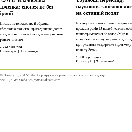
наукпопу: запізнюючис
Івченка: епопея не без
на останній потяг
іронії
Із відчуттям «наука – непопулярне» 
Письмо Івченка жваве й образне,
прожили років 15 нашої незалежності
абсолютно сюжетне, пригодницьке, досить
міцно тримаючись за атлас «Мир и
анекдотичне, здатне бути до смаку вельми
человек», на якому зображено двох ді
різним читачам
що тримають неприродно видовжену
|
1,332 перегляди
планету Земля
Коментарів: | Прокоментуй!
//
1,060 перегляди
Коментарів: | Прокоментуй!
© Літакцент, 2007-2016
.
Передрук матеріалів тільки з дозволу редакції.
тел.:
,
, е-маіl:
redaktor(вухо)litakcent.com