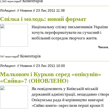
Коментарів
//
1,560 перегляди
ЛітАкцент
:
//
Новини
//
23 Лис 2011 11:38
Спілка і молодь: новий формат
Національну спілку письменників України
хочуть переформатувати на сучасний і
мобільний осередок творчого життя.
Читати 
Коментарів
//
797 перегляди
ЛітАкцент
:
//
Новини
//
23 Лис 2011 10:00
Малкович і Курков серед «опікунів»
«Сяйва»? (ОНОВЛЕНО)
Як повідомляють у Київській міській
державній адміністрації, нещодавно створ
Опікунська рада й керівництво книгарні
«Сяйво книги» окреслили перші кроки її