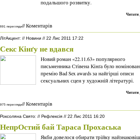
подальшого розвитку.
Читати 
Коментарів
//
691 перегляди
ЛітАкцент
:
//
Новини
//
22 Лис 2011 17:22
Секс Кінґу не вдався
Новий роман «22.11.63» популярного
письменника Стівена Кінґа було номінован
премію Bad Sex awards за найгірші описи
сексуальних сцен у художній літературі.
Читати 
Коментарів
//
975 перегляди
Роксоляна Свято
:
//
Рефлексія
//
22 Лис 2011 16:20
НепрОстий бай Тараса Прохаська
Якби довелося обирати трійку найзнакові