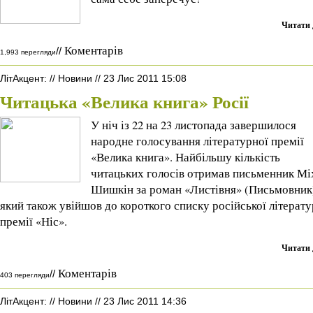
Читати 
Коментарів
//
1,993 перегляди
ЛітАкцент
:
//
Новини
//
23 Лис 2011 15:08
Читацька «Велика книга» Росії
У ніч із 22 на 23 листопада завершилося
народне голосування літературної премії
«Велика книга». Найбільшу кількість
читацьких голосів отримав письменник Мі
Шишкін за роман «Листівня» (Письмовник
який також увійшов до короткого списку російської літерату
премії «Ніс».
Читати 
Коментарів
//
403 перегляди
ЛітАкцент
:
//
Новини
//
23 Лис 2011 14:36