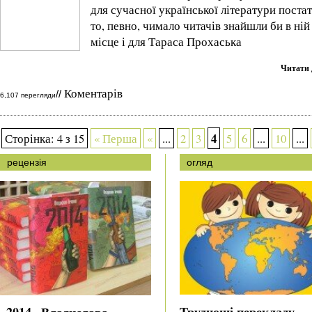
для сучасної української літератури постат
то, певно, чимало читачів знайшли би в ній
місце і для Тараса Прохаська
Читати 
Коментарів
//
6,107 перегляди
4
Сторінка: 4 з 15
« Перша
«
...
2
3
5
6
...
10
...
рецензія
огляд
Труднощі перекладу
«2014» Владислава