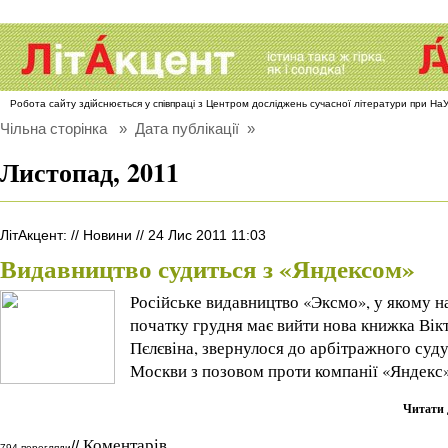
Робота сайту здійснюється у співпраці з Центром досліджень сучасної літератури при Н
Чільна сторінка
» Дата публікації »
Листопад, 2011
ЛітАкцент
:
//
Новини
//
24 Лис 2011 11:03
Видавництво судиться з «Яндексом»
Російське видавництво «Эксмо», у якому н
початку грудня має вийти нова книжка Вік
Пєлєвіна, звернулося до арбітражного суд
Москви з позовом проти компанії «Яндекс»
Читати 
Коментарів
//
794 перегляди