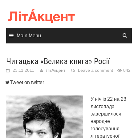
Skip
to
content
Main Menu
Читацька «Велика книга» Росії
23.11.2011
ЛітАкцент
Leave a comment
842
Tweet on twitter
У ніч із 22 на 23
листопада
завершилося
народне
голосування
літературної