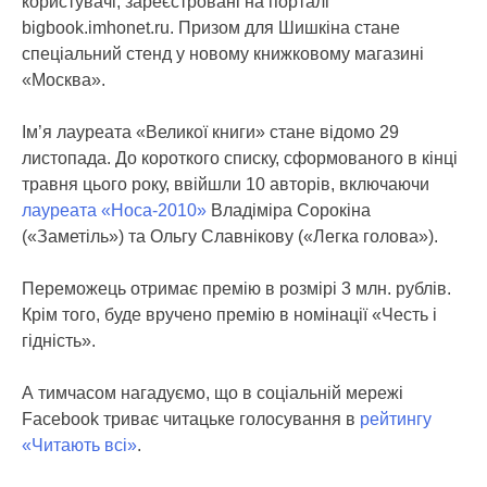
користувачі, зареєстровані на порталі
bigbook.imhonet.ru. Призом для Шишкіна стане
спеціальний стенд у новому книжковому магазині
«Москва».
Ім’я лауреата «Великої книги» стане відомо 29
листопада. До короткого списку, сформованого в кінці
травня цього року, ввійшли 10 авторів, включаючи
лауреата «Носа-2010»
Владіміра Сорокіна
(«Заметіль») та Ольгу Славнікову («Легка голова»).
Переможець отримає премію в розмірі 3 млн. рублів.
Крім того, буде вручено премію в номінації «Честь і
гідність».
А тимчасом нагадуємо, що в соціальній мережі
Facebook триває читацьке голосування в
рейтингу
«Читають всі»
.