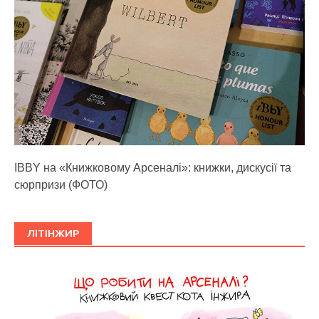
IBBY на «Книжковому Арсеналі»: книжки, дискусії та
сюрпризи (ФОТО)
ЛІТІНЖИР