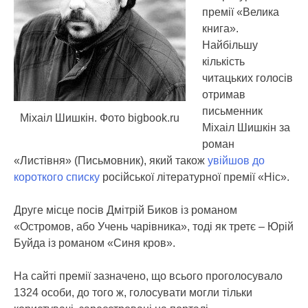
премії «Велика
книга».
Найбільшу
кількість
читацьких голосів
отримав
письменник
Міхаіл Шишкін. Фото bigbook.ru
Міхаіл Шишкін за
роман
«Листівня» (Письмовник), який також
увійшов до
короткого списку
російської літературної премії «Ніс».
Друге місце посів Дмітрій Биков із романом
«Остромов, або Учень чарівника», тоді як третє – Юрій
Буйда із романом «Синя кров».
На сайті премії зазначено, що всього проголосувало
1324 особи, до того ж, голосувати могли тільки