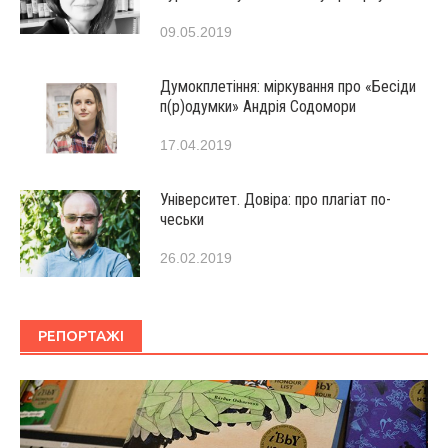
09.05.2019
Думокплетіння: міркування про «Бесіди
п(р)одумки» Андрія Содомори
17.04.2019
Університет. Довіра: про плагіат по-
чеськи
26.02.2019
РЕПОРТАЖІ