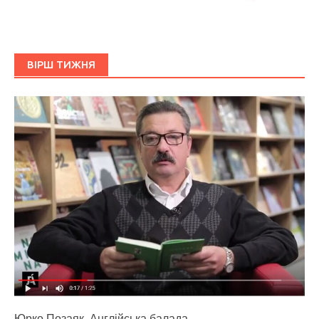
ВІРШ ТИЖНЯ
Юрко Позаяк. Англійська балада