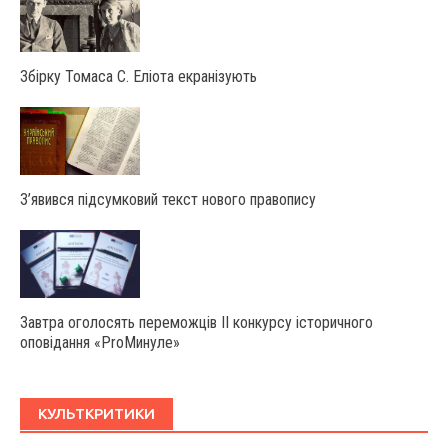
Збірку Томаса С. Еліота екранізують
З’явився підсумковий текст нового правопису
Завтра оголосять переможців ІІ конкурсу історичного
оповідання «ProМинуле»
КУЛЬТКРИТИКИ