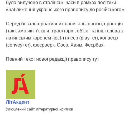
було вилучено в сталінські часи в рамках політики
«наближення українського правопису до російського».
Серед безальтернативних написань: проєкт, проєкція
(так само як ін’єкція, траєкторія, об’єкт та інші слова з
латинським коренем -ject-) плеєр (play+er), конвеєр
(convey+er), феєрверк, Соєр, Хаям, Феєрбах.
Повний текст нової редакції правопису тут
ЛітАкцент
Улюблений сайт літературної критики