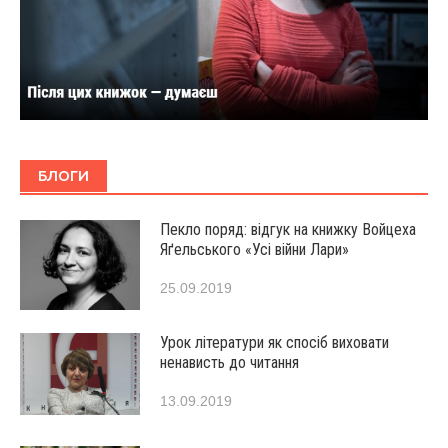
БЛОГИ
Пекло поряд: відгук на книжку Войцеха
Яґельського «Усі війни Лари»
25.09.2019
Урок літератури як спосіб виховати
ненависть до читання
13.09.2019