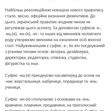
Найбільш революційною новацією нового правопису
стало, звісно, офіційне визнання фемінітивів. До
цього, український правопис жодним чином не
регулював цього аспекту. За допомогою суфіксів -к-,
-иц-(я), -ин-(я), -ес- та інших від іменників чоловічого
роду утворюємо іменники на означення осіб жіночої
статі. Найуживанішим є суфікс -к-, бо він поєднуваний
з різними типами основ: а́вторка, диза́йнерка,
дире́кторка, реда́кторка, співа́чка, студе́нтка,
фігури́стка та інші.
Суфікс -иц-(я) приєднуємо насамперед до основ на
-ник: верста́льниця, набі́рниця, пора́дниця та -ень:
учени́ця.
Суфікс -ин-(я) сполучаємо з основами на -ень:
кравчи́ня, плавчи́ня, продавчи́ня, на приголосний: