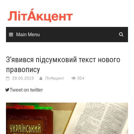
Skip
to
content
Main Menu
З’явився підсумковий текст нового
правопису
28.05.2019
ЛітАкцент
354
Tweet on twitter