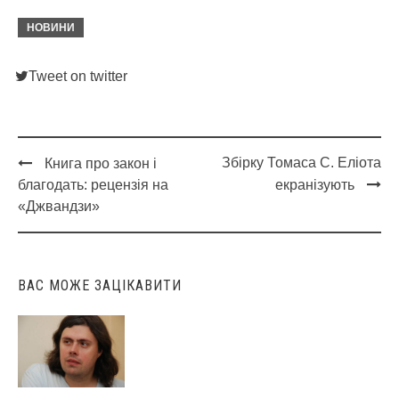
НОВИНИ
Tweet on twitter
Збірку Томаса С. Еліота
Книга про закон і
Post
благодать: рецензія на
екранізують
navigation
«Джвандзи»
ВАС МОЖЕ ЗАЦІКАВИТИ