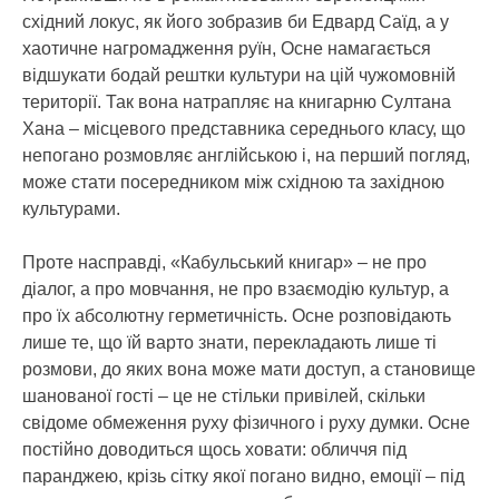
східний локус, як його зобразив би Едвард Саїд, а у
хаотичне нагромадження руїн, Осне намагається
відшукати бодай рештки культури на цій чужомовній
території. Так вона натрапляє на книгарню Султана
Хана – місцевого представника середнього класу, що
непогано розмовляє англійською і, на перший погляд,
може стати посередником між східною та західною
культурами.
Проте насправді, «Кабульський книгар» – не про
діалог, а про мовчання, не про взаємодію культур, а
про їх абсолютну герметичність. Осне розповідають
лише те, що їй варто знати, перекладають лише ті
розмови, до яких вона може мати доступ, а становище
шанованої гості – це не стільки привілей, скільки
свідоме обмеження руху фізичного і руху думки. Осне
постійно доводиться щось ховати: обличчя під
паранджею, крізь сітку якої погано видно, емоції – під