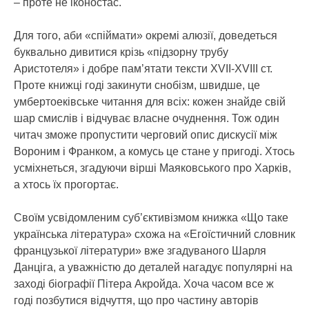
– проте не іконостас.
Для того, аби «спіймати» окремі алюзії, доведеться
буквально дивитися крізь «підзорну трубу
Аристотеля» і добре пам’ятати тексти XVII-XVIII ст.
Проте книжці годі закинути снобізм, швидше, це
умбертоеківське читання для всіх: кожен знайде свій
шар смислів і відчуває власне очуднення. Тож один
читач зможе пропустити черговий опис дискусії між
Вороним і Франком, а комусь це стане у пригоді. Хтось
усміхнеться, згадуючи вірші Маяковського про Харків,
а хтось їх прогортає.
Своїм усвідомленим суб’єктивізмом книжка «Що таке
українська література» схожа на «Егоїстичний словник
французької літератури» вже згадуваного Шарля
Данціга, а уважністю до деталей нагадує популярні на
заході біографії Пітера Акройда. Хоча часом все ж
годі позбутися відчуття, що про частину авторів