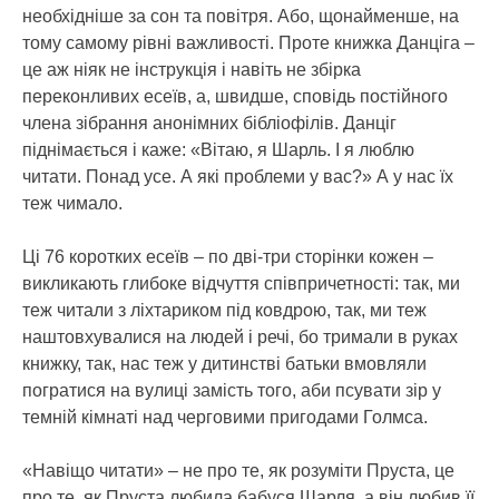
необхідніше за сон та повітря. Або, щонайменше, на
тому самому рівні важливості. Проте книжка Данціга –
це аж ніяк не інструкція і навіть не збірка
переконливих есеїв, а, швидше, сповідь постійного
члена зібрання анонімних бібліофілів. Данціг
піднімається і каже: «Вітаю, я Шарль. І я люблю
читати. Понад усе. А які проблеми у вас?» А у нас їх
теж чимало.
Ці 76 коротких есеїв – по дві-три сторінки кожен –
викликають глибоке відчуття співпричетності: так, ми
теж читали з ліхтариком під ковдрою, так, ми теж
наштовхувалися на людей і речі, бо тримали в руках
книжку, так, нас теж у дитинстві батьки вмовляли
погратися на вулиці замість того, аби псувати зір у
темній кімнаті над черговими пригодами Голмса.
«Навіщо читати» – не про те, як розуміти Пруста, це
про те, як Пруста любила бабуся Шарля, а він любив її