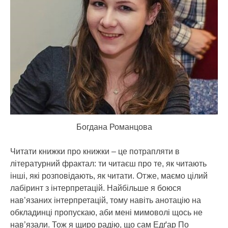
Богдана Романцова
Читати книжки про книжки – це потрапляти в
літературний фрактал: ти читаєш про те, як читають
інші, які розповідають, як читати. Отже, маємо цілий
лабіринт з інтерпретацій. Найбільше я боюся
нав’язаних інтерпретацій, тому навіть анотацію на
обкладинці пропускаю, аби мені мимоволі щось не
нав’язали. Тож я щиро радію, що сам Едґар По