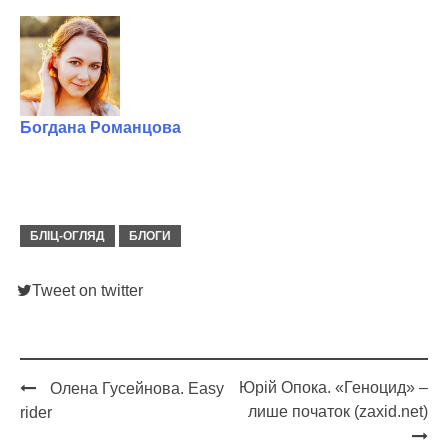
Богдана Романцова
БЛІЦ-ОГЛЯД
БЛОГИ
Tweet on twitter
Юрій Опока. «Геноцид» –
Олена Гусейнова. Easy
Post
лише початок (zaxid.net)
rider
navigation