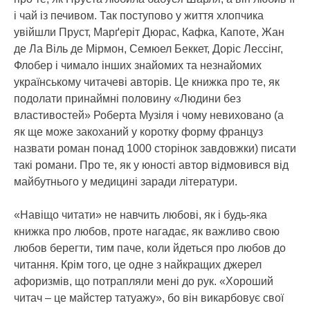
і чай із печивом. Так поступово у життя хлопчика
увійшли Пруст, Марґеріт Дюрас, Кафка, Капоте, Жан
де Ла Віль де Мірмон, Семюел Беккет, Доріс Лессінг,
Флобер і чимало інших знайомих та незнайомих
українському читачеві авторів. Це книжка про те, як
подолати принаймні половину «Людини без
властивостей» Роберта Музіля і чому невиховано (а
як ще може закоханий у коротку форму француз
назвати роман понад 1000 сторінок завдовжки) писати
такі романи. Про те, як у юності автор відмовився від
майбутнього у медицині заради літератури.
«Навіщо читати» не навчить любові, як і будь-яка
книжка про любов, проте нагадає, як важливо свою
любов берегти, тим паче, коли йдеться про любов до
читання. Крім того, це одне з найкращих джерел
афоризмів, що потрапляли мені до рук. «Хороший
читач – це майстер татуажу», бо він викарбовує свої