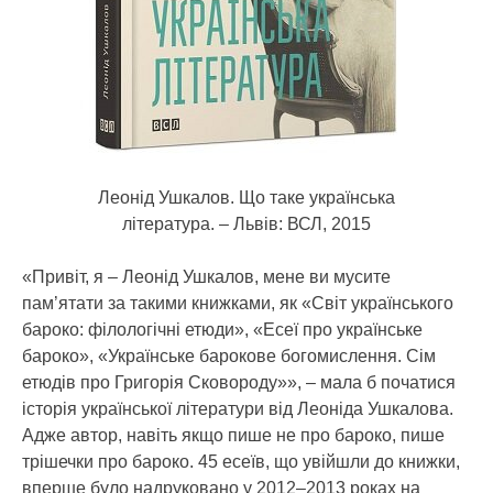
Леонід Ушкалов. Що таке українська
література. – Львів: ВСЛ, 2015
«Привіт, я – Леонід Ушкалов, мене ви мусите
пам’ятати за такими книжками, як «Світ українського
бароко: філологічні етюди», «Есеї про українське
бароко», «Українське барокове богомислення. Сім
етюдів про Григорія Сковороду»», – мала б початися
історія української літератури від Леоніда Ушкалова.
Адже автор, навіть якщо пише не про бароко, пише
трішечки про бароко. 45 есеїв, що увійшли до книжки,
вперше було надруковано у 2012–2013 роках на