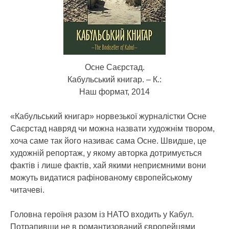
Осне Саєрстад.
Кабульський книгар. – К.:
Наш формат, 2014
«Кабульський книгар» норвезької журналістки Осне
Саєрстад навряд чи можна назвати художнім твором,
хоча саме так його називає сама Осне. Швидше, це
художній репортаж, у якому авторка дотримується
фактів і лише фактів, хай якими неприємними вони
можуть видатися рафінованому європейському
читачеві.
Головна героїня разом із НАТО входить у Кабул.
Потрапивши не в романтизований європейцями