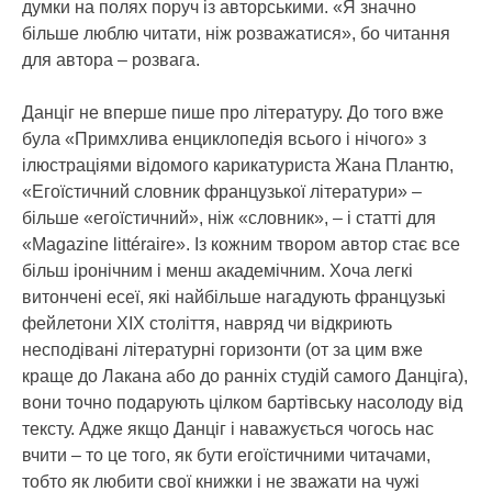
думки на полях поруч із авторськими. «Я значно
більше люблю читати, ніж розважатися», бо читання
для автора – розвага.
Данціг не вперше пише про літературу. До того вже
була «Примхлива енциклопедія всього і нічого» з
ілюстраціями відомого карикатуриста Жана Плантю,
«Егоїстичний словник французької літератури» –
більше «егоїстичний», ніж «словник», – і статті для
«Magazine littéraire». Із кожним твором автор стає все
більш іронічним і менш академічним. Хоча легкі
витончені есеї, які найбільше нагадують французькі
фейлетони ХІХ століття, навряд чи відкриють
несподівані літературні горизонти (от за цим вже
краще до Лакана або до ранніх студій самого Данціга),
вони точно подарують цілком бартівську насолоду від
тексту. Адже якщо Данціг і наважується чогось нас
вчити – то це того, як бути егоїстичними читачами,
тобто як любити свої книжки і не зважати на чужі