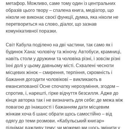
метафор. Можливо, саме тому один із центральних
образів цього твору – спалена книга, медіатор, що
ніколи не виконає своєї функції, думка, яка ніколи не
перетвориться на слово, діалог, що зазнав
комунікативної поразки.
Світ Кабула поділено на дві частини, так само як і
будинок Хана: чоловічу та жіночу. Автобуси, крамниці,
навіть столи у дружини та чоловіка різні, і зовсім різні
їхні долі у цьому давньому місті. Схвалені чесноти
місцевих жінок – смирення, терпіння, скромність і
бажання догодити чоловікові – викликають в
емансипованої Осне спочатку нерозуміння, згодом –
спротив, і, нарешті, гірке відчуття безсилля. Адже до
кінця авторка так і не визначить для себе: де межа між
повагою до інакшості і бажанням дати місцевим
жінкам хоча б шанс обрати щось самостійно – від
одягу до теми розмови. «Кабульський книгар»
піднімає важливу тему: чи можемо ми щось змінити у