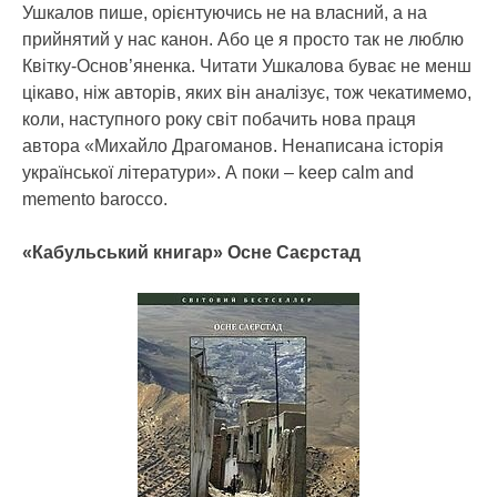
Ушкалов пише, орієнтуючись не на власний, а на
прийнятий у нас канон. Або це я просто так не люблю
Квітку-Основ’яненка. Читати Ушкалова буває не менш
цікаво, ніж авторів, яких він аналізує, тож чекатимемо,
коли, наступного року світ побачить нова праця
автора «Михайло Драгоманов. Ненаписана історія
української літератури». А поки – keep calm and
memento baroсco.
«Кабульський книгар» Осне Саєрстад