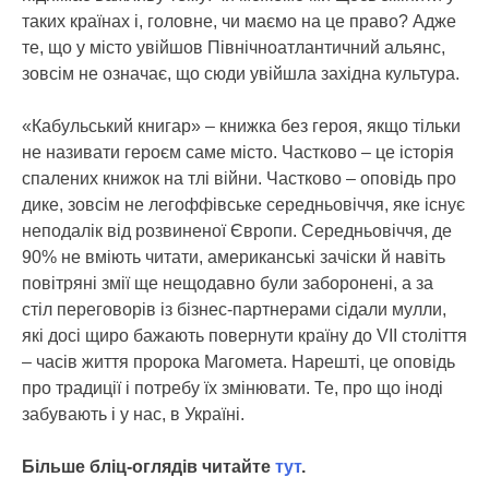
таких країнах і, головне, чи маємо на це право? Адже
те, що у місто увійшов Північноатлантичний альянс,
зовсім не означає, що сюди увійшла західна культура.
«Кабульський книгар» – книжка без героя, якщо тільки
не називати героєм саме місто. Частково – це історія
спалених книжок на тлі війни. Частково – оповідь про
дике, зовсім не легоффівське середньовіччя, яке існує
неподалік від розвиненої Європи. Середньовіччя, де
90% не вміють читати, американські зачіски й навіть
повітряні змії ще нещодавно були заборонені, а за
стіл переговорів із бізнес-партнерами сідали мулли,
які досі щиро бажають повернути країну до VII століття
– часів життя пророка Магомета. Нарешті, це оповідь
про традиції і потребу їх змінювати. Те, про що іноді
забувають і у нас, в Україні.
Більше бліц-оглядів читайте
тут
.