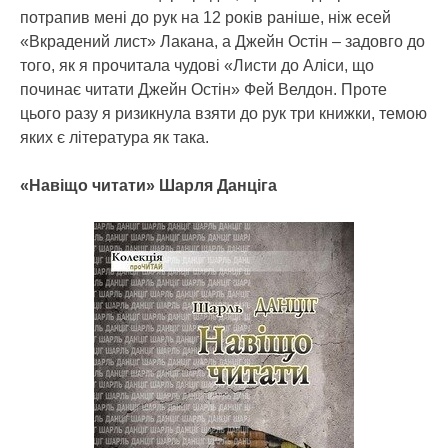
потрапив мені до рук на 12 років раніше, ніж есей
«Вкрадений лист» Лакана, а Джейн Остін – задовго до
того, як я прочитала чудові «Листи до Аліси, що
починає читати Джейн Остін» Фей Велдон. Проте
цього разу я ризикнула взяти до рук три книжки, темою
яких є література як така.
«Навіщо читати» Шарля Данціга