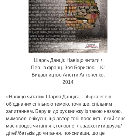
Шарль Данціг. Навіщо читати /
Пер. із франц. Зоя Борисюк. – К.:
Видавництво Анетти Антоненко,
2014
«Навіщо читати» Шарля Данціга – збірка есеїв,
об’єднаних спільною темою, точніше, спільним
запитанням. Беручи до рук книжку із такою назвою,
мимоволі очікуєш, що автор тобі пояснить, який сенс
має процес читання і, головне, як заохотити друзів/
дітей/батьків до читання, пояснивши, що це