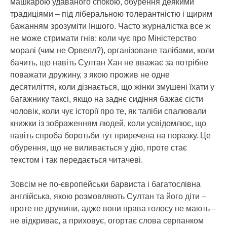
машкарою удаваного спокою, обурення деякими
традиціями – під ліберальною толерантністю і щирим
бажанням зрозуміти Іншого. Часто журналістка все ж
не може стримати гнів: коли чує про Міністерство
моралі (чим не Орвелл?), організоване талібами, коли
бачить, що навіть Султан Хан не вважає за потрібне
поважати дружину, з якою прожив не одне
десятиліття, коли дізнається, що жінки змушені їхати у
багажнику таксі, якщо на заднє сидіння бажає сісти
чоловік, коли чує історії про те, як таліби спалювали
книжки із зображенням людей, коли усвідомлює, що
навіть спроба боротьби тут приречена на поразку. Це
обурення, що не виливається у дію, проте стає
текстом і так передається читачеві.
Зовсім не по-європейськи барвиста і багатослівна
англійська, якою розмовляють Султан та його діти –
проте не дружини, адже вони права голосу не мають –
не відкриває, а приховує, огортає слова серпанком