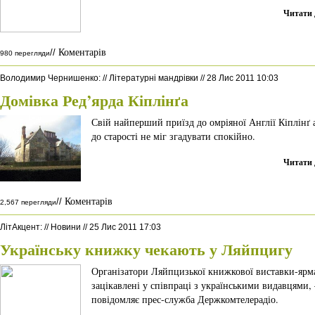
Читати 
Коментарів
//
980 перегляди
Володимир Чернишенко
:
//
Літературні мандрівки
//
28 Лис 2011 10:03
Домівка Ред’ярда Кіплінґа
Свій найперший приїзд до омріяної Англії Кіплінґ
до старості не міг згадувати спокійно.
Читати 
Коментарів
//
2,567 перегляди
ЛітАкцент
:
//
Новини
//
25 Лис 2011 17:03
Українську книжку чекають у Ляйпцигу
Організатори Ляйпцизької книжкової виставки-ярм
зацікавлені у співпраці з українськими видавцями
повідомляє прес-служба Держкомтелерадіо.