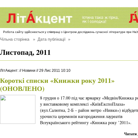
Робота сайту здійснюється у співпраці з Центром досліджень сучасної літератури при Н
Чільна сторінка
» Дата публікації »
Листопад, 2011
ЛітАкцент
:
//
Новини
//
29 Лис 2011 10:10
Короткі списки «Книжки року 2011»
(ОНОВЛЕНО)
8 грудня о 17.00 під час ярмарку «Медвін/Книжка р
у виставковому комплексі «КиївЕкспоПлаза»
(вул.Салютна, 2-Б – район метро «Нивки») відбудет
урочиста церемонія нагородження лауреатів
Всеукраїнського рейтингу «Книжка року ’2011».
Читати 