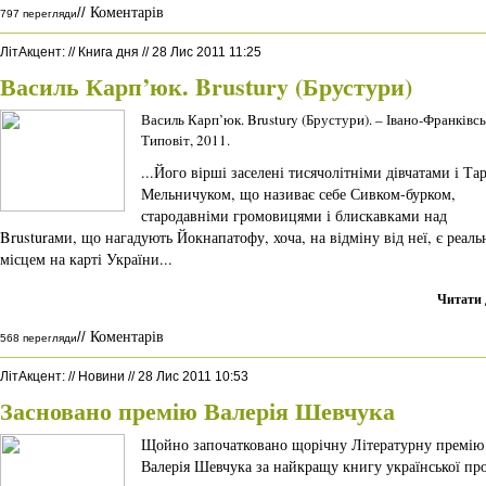
Коментарів
//
797 перегляди
ЛітАкцент
:
//
Книга дня
//
28 Лис 2011 11:25
Василь Карп’юк. Brustury (Брустури)
Василь Карп’юк. Brustury (Брустури). – Івано-Франківсь
Типовіт, 2011.
...Його вірші заселені тисячолітніми дівчатами і Та
Мельничуком, що називає себе Сивком-бурком,
стародавніми громовицями і блискавками над
Brusturами, що нагадують Йокнапатофу, хоча, на відміну від неї, є реал
місцем на карті України...
Читати 
Коментарів
//
568 перегляди
ЛітАкцент
:
//
Новини
//
28 Лис 2011 10:53
Засновано премію Валерія Шевчука
Щойно започатковано щорічну Літературну премію
Валерія Шевчука за найкращу книгу української пр