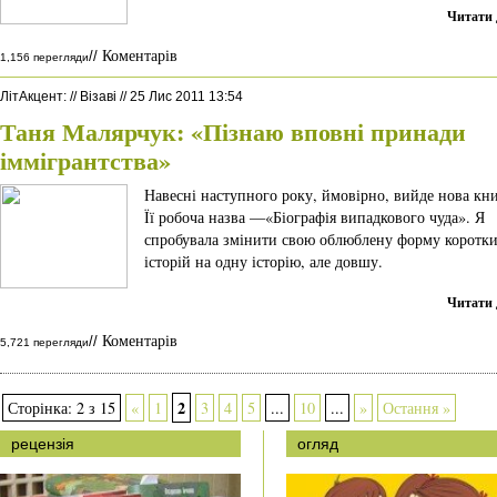
Читати 
Коментарів
//
1,156 перегляди
ЛітАкцент
:
//
Візаві
//
25 Лис 2011 13:54
Таня Малярчук: «Пізнаю вповні принади
іммігрантства»
Навесні наступного року, ймовірно, вийде нова кн
Її робоча назва —«Біографія випадкового чуда». Я
спробувала змінити свою облюблену форму коротк
історій на одну історію, але довшу.
Читати 
Коментарів
//
5,721 перегляди
2
Сторінка: 2 з 15
«
1
3
4
5
...
10
...
»
Остання »
рецензія
огляд