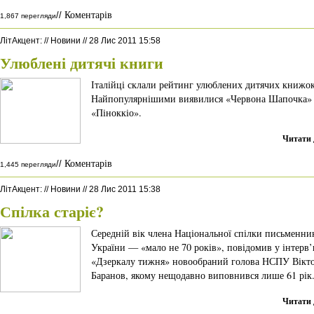
Коментарів
//
1,867 перегляди
ЛітАкцент
:
//
Новини
//
28 Лис 2011 15:58
Улюблені дитячі книги
Італійці склали рейтинг улюблених дитячих книжок
Найпопулярнішими виявилися «Червона Шапочка» 
«Піноккіо».
Читати 
Коментарів
//
1,445 перегляди
ЛітАкцент
:
//
Новини
//
28 Лис 2011 15:38
Спілка старіє?
Середній вік члена Національної спілки письменни
України — «мало не 70 років», повідомив у інтерв
«Дзеркалу тижня» новообраний голова НСПУ Вікт
Баранов, якому нещодавно виповнився лише 61 рік
Читати 