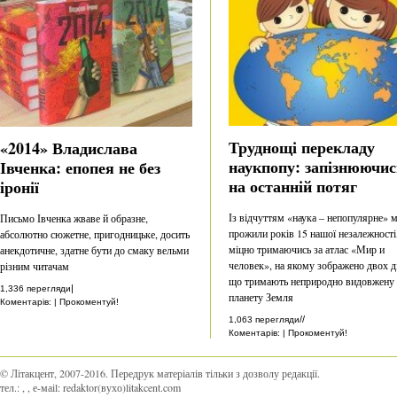
Труднощі перекладу
«2014» Владислава
наукпопу: запізнюючис
Івченка: епопея не без
на останній потяг
іронії
Із відчуттям «наука – непопулярне» 
Письмо Івченка жваве й образне,
прожили років 15 нашої незалежності
абсолютно сюжетне, пригодницьке, досить
міцно тримаючись за атлас «Мир и
анекдотичне, здатне бути до смаку вельми
человек», на якому зображено двох ді
різним читачам
що тримають неприродно видовжену
|
1,336 перегляди
планету Земля
Коментарів: | Прокоментуй!
//
1,063 перегляди
Коментарів: | Прокоментуй!
© Літакцент, 2007-2016
.
Передрук матеріалів тільки з дозволу редакції.
тел.:
,
, е-маіl:
redaktor(вухо)litakcent.com