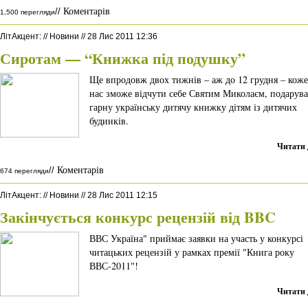
Коментарів
//
1,500 перегляди
ЛітАкцент
:
//
Новини
//
28 Лис 2011 12:36
Сиротам — “Книжка під подушку”
Ще впродовж двох тижнів – аж до 12 грудня – коже
нас зможе відчути себе Святим Миколаєм, подарув
гарну українську дитячу книжку дітям із дитячих
будинків.
Читати 
Коментарів
//
674 перегляди
ЛітАкцент
:
//
Новини
//
28 Лис 2011 12:15
Закінчується конкурс рецензій від BBC
ВВС Україна" приймає заявки на участь у конкурсі
читацьких рецензій у рамках премії "Книга року
ВВС-2011"!
Читати 