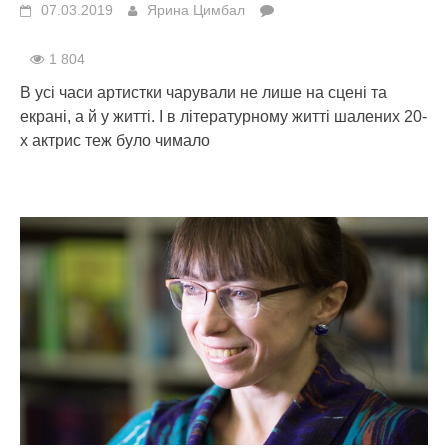
07.03.2019
Ярина Цимбал
1 804
В усі часи артистки чарували не лише на сцені та
екрані, а й у житті. І в літературному житті шалених 20-
х актрис теж було чимало