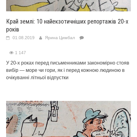
Край землі: 10 найекзотичніших репортажів 20-х
років
01.08.2019
Ярина Цимбал
1 147
У 20-х роках перед письменниками закономірно стояв
вибір — море чи гори, як і перед кожною людиною в
очікуванні літньої відпустки