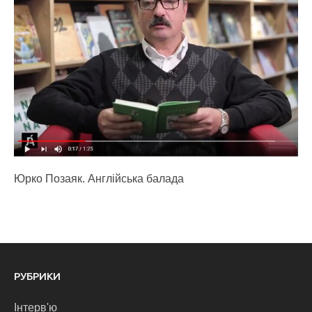
Юрко Позаяк. Англійська балада
РУБРИКИ
Інтерв'ю