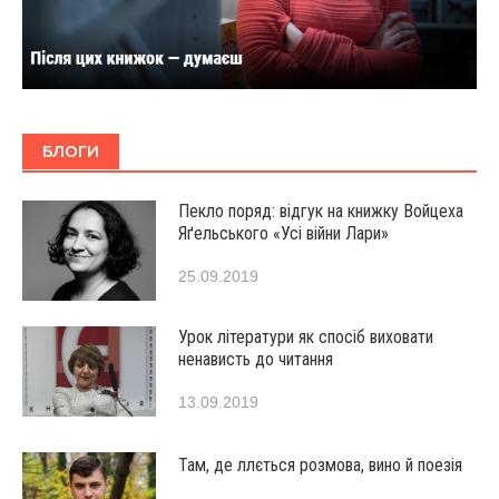
БЛОГИ
Пекло поряд: відгук на книжку Войцеха
Яґельського «Усі війни Лари»
25.09.2019
Урок літератури як спосіб виховати
ненависть до читання
13.09.2019
Там, де ллється розмова, вино й поезія