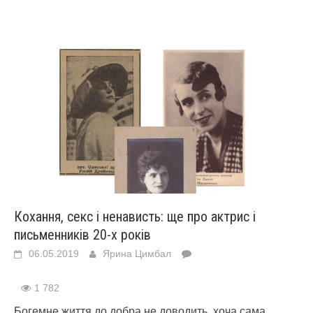
Кохання, секс і ненависть: ще про актрис і
письменників 20-х років
06.05.2019
Ярина Цимбал
1 782
Богемне життя до добра не доводить, хоча сама