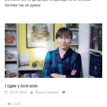
богема так не думає
І один у полі воїн
19.04.2019
Ярина Цимбал
1 229