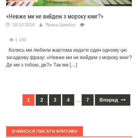
«Невже ми не вийдем з мороку книг?»
28.12.2018
Ярина Цимбал
1 180
Колись ми любили жартома кидати один одному цю
загадкову фразу: «Невже ми не вийдем з мороку книг?
Де ми з тобою, де?» Так ми
[…]
1
2
3
4
…
7
Вперед
Posts
navigation
ВЧИМОСЯ ПИСАТИ КРИТИКУ