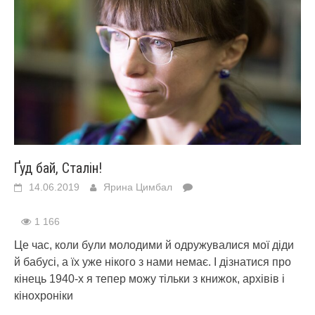
Ґуд бай, Сталін!
14.06.2019
Ярина Цимбал
1 166
Це час, коли були молодими й одружувалися мої діди
й бабусі, а їх уже нікого з нами немає. І дізнатися про
кінець 1940-х я тепер можу тільки з книжок, архівів і
кінохроніки