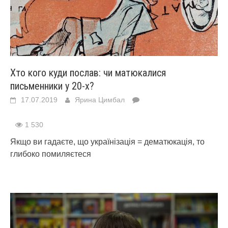
Хто кого куди послав: чи матюкалися
письменники у 20-х?
17.07.2019
Ярина Цимбал
1 530
Якщо ви гадаєте, що українізація = дематюкація, то
глибоко помиляєтеся