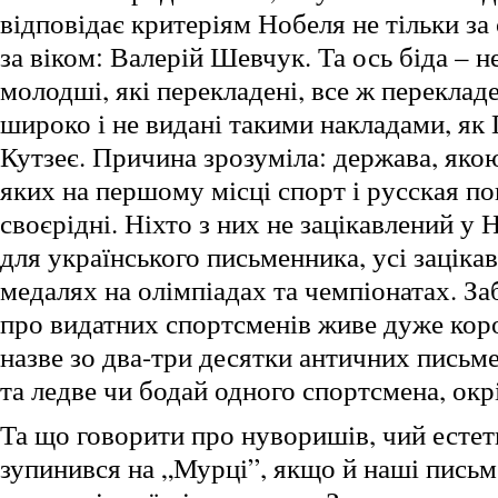
відповідає критеріям Нобеля не тільки за
за віком: Валерій Шевчук. Та ось біда – н
молодші, які перекладені, все ж перекладе
широко і не видані такими накладами, як
Кутзеє. Причина зрозуміла: держава, яко
яких на першому місці спорт і русская по
своєрідні. Ніхто з них не зацікавлений у 
для українського письменника, усі заціка
медалях на олімпіадах та чемпіонатах. З
про видатних спортсменів живе дуже коро
назве зо два-три десятки античних письме
та ледве чи бодай одного спортсмена, ок
Та що говорити про нуворишів, чий естет
зупинився на „Мурці”, якщо й наші письм