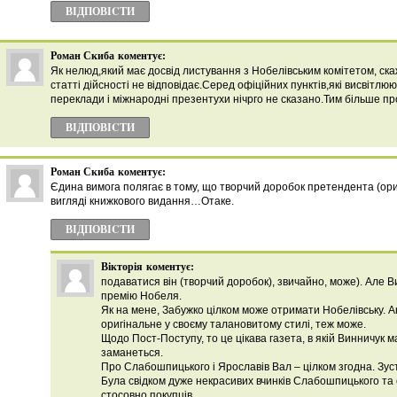
ВІДПОВІCТИ
Роман Скиба
коментує:
Як нелюд,який має досвід листування з Нобелівським комітетом, ска
статті дійсності не відповідає.Серед офіційних пунктів,які висвітлю
переклади і міжнародні презентухи нічрго не сказано.Тим більше про 
ВІДПОВІCТИ
Роман Скиба
коментує:
Єдина вимога полягає в тому, що творчий доробок претендента (ори
вигляді книжкового видання…Отаке.
ВІДПОВІCТИ
Вікторія
коментує:
подаватися він (творчий доробок), звичайно, може). Ал
премію Нобеля.
Як на мене, Забужко цілком може отримати Нобелівську. 
оригінальне у своєму талановитому стилі, теж може.
Щодо Пост-Поступу, то це цікава газета, в якій Винничук 
заманеться.
Про Слабошпицького і Ярославів Вал – цілком згодна. Зуст
Була свідком дуже некрасивих вчинків Слабошпицького та 
стосовно покупців.