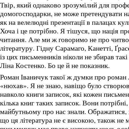
Твір, який однаково зрозумілий для профе
домогосподарки, не може претендувати н
як на велелюдні презентації в палацах кул
Хоча і це потрібно. Я тішуся, що нація п
читання. Але ми ж говоримо не про читво
літературу. Гідну Сарамаго, Канетті, Ґра
із цих письменників ніколи не збирав такі
Ліна Костенко. Бо це й не показник.
Роман Іваничук такої ж думки про роман 
«нюхав». Я не знаю, навіщо було створюв
навколо книги записок, які кожен письме
кілька книг таких записок. Вони потрібні,
майбутньому про нас знали. Ображатися, 
що ця література не є високою, також не
письменник має право написати щось ос