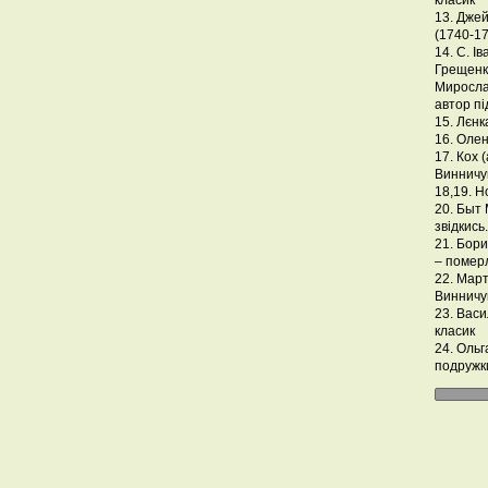
класик
13. Дже
(1740-1
14. С. І
Грещенк
Мирослав
автор пі
15. Лєнк
16. Оле
17. Кох 
Винничу
18,19. Н
20. Быт
звідкись.
21. Бор
– помер
22. Мар
Винничу
23. Васи
класик
24. Ольг
подружк