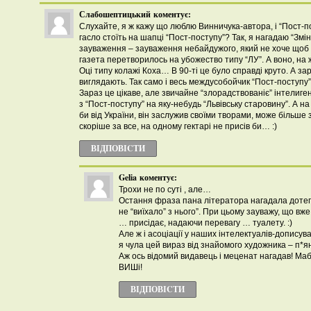
Слабошептицький
коментує:
Слухайте, я ж кажу що люблю Винничука-автора, і “Пост-по
гасло стоїть на шапці “Пост-поступу”? Так, я нагадаю “Змін
зауваження – зауваження небайдужого, який не хоче щоб
газета перетворилось на убожество типу “ЛУ”. А воно, на
Оці типу колажі Коха… В 90-ті це було справді круто. А з
виглядають. Так само і весь междусобойчик “Пост-поступу”
Зараз це цікаве, але звичайне “злорадствованіє” інтелиг
з “Пост-поступу” на яку-небудь “Львівську старовину”. А н
би від України, він заслужив своїми творами, може більше з
скоріше за все, на одному гектарі не присів би… :)
ВІДПОВІCТИ
Gelia
коментує:
Трохи не по суті , але…
Остання фраза пана літератора нагадала дотеп:
не “виїхало” з нього”. При цьому зауважу, що вже
… присідає, надаючи перевагу … туалету. :)
Але ж і асоціації у наших інтелектуалів-дописув
я чула цей вираз від знайомого художника – п*ян
Аж ось відомий видавець і меценат нагадав! Ма
ВИШі!
ВІДПОВІCТИ