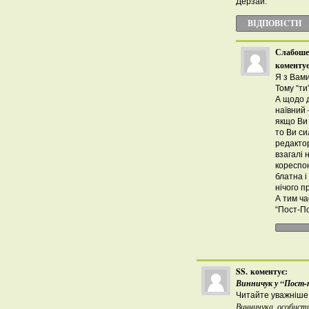
Дерзай.
ВІДПОВІCТИ
Слабоше
коментує
Я з Вами
Тому “ти
А щодо д
наївний 
якщо Ви 
то Ви си
редактор
взагалі 
кореспо
блатна і
нічого п
А тим ча
“Пост-По
SS.
коментує:
Винничук у “Пост-п
Читайте уважніше 
Винничука, особисти