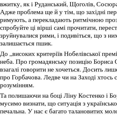
вжитку, як і Руданський, Щоголів, Сосюр
Адже проблема ще й у тім, що західні пер
римують, а перекладають ритмічною про
спробуйте ці вірші самі прочитати, перес
зруйнувалися рими, і подивіться, що з ни
залишається пшик.
До „високих критеріїв Нобелівської премі
неба. Про громадянську позицію Бориса О
взагалі говорити не хочеться. Досить лиш
про Горбачова. Ледве чи на Заході хтось 
розумінням.
Та полишаючи на боці Ліну Костенко і Бо
мусимо визнати, що ситуація з українськ
печальна. У нас є багато талановитих мол