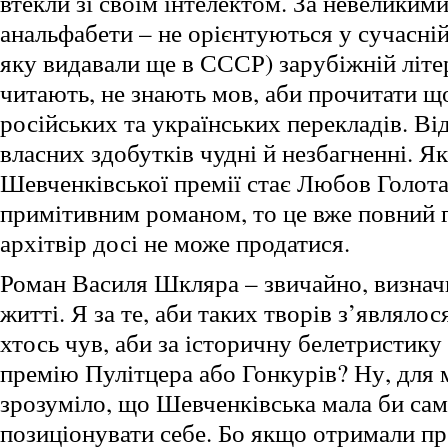
втекли зі своїм інтелектом. За невеликим
анальфабети – не орієнтуються у сучасній 
яку видавали ще в СССР) зарубіжній літе
читають, не знають мов, аби прочитати щ
російських та українських перекладів. Від
власних здобутків чудні й незбагненні. 
Шевченківської премії стає Любов Голота 
примітивним романом, то це вже повний г
архітвір досі не може продатися.
Роман Василя Шкляра – звичайно, визнач
житті. Я за те, аби таких творів з’являло
хтось чув, аби за історичну белетристик
премію Пулітцера або Гонкурів? Ну, для
зрозуміло, що Шевченківська мала би сам
позиціонувати себе. Бо якщо отримали п