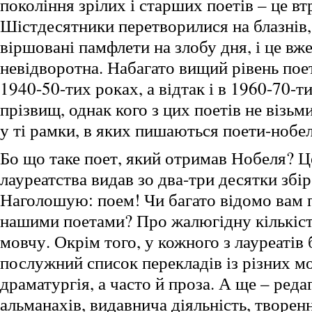
покоління зрілих і старших поетів – це вт
Шістдесятники перетворилися на блазнів,
віршовані памфлети на злобу дня, і це вже
невідворотна. Набагато вищий рівень поет
1940-50-тих роках, а відтак і в 1960-70-т
прізвищ, однак кого з цих поетів не візьми
у ті рамки, в яких пишаються поети-нобел
Бо що таке поет, який отримав Нобеля? Ц
лауреатства видав зо два-три десятки збір
Наголошую: поем! Чи багато відомо вам 
нашими поетами? Про жалюгідну кількість
мовчу. Окрім того, у кожного з лауреатів
послужний список перекладів із різних мо
драматургія, а часто й проза. А ще – реда
альманахів, видавнича діяльність, творен