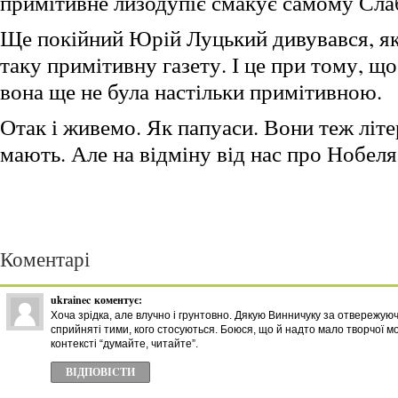
примітивне лизодупіє смакує самому Сл
Ще покійний Юрій Луцький дивувався, я
таку примітивну газету. І це при тому, щ
вона ще не була настільки примітивною.
Отак і живемо. Як папуаси. Вони теж літе
мають. Але на відміну від нас про Нобеля
Коментарі
ukrainec
коментує:
Хоча зрідка, але влучно і грунтовно. Дякую Винничуку за отвережуюч
сприйняті тими, кого стосуються. Боюся, що й надто мало творчої мо
контексті “думайте, читайте”.
ВІДПОВІCТИ