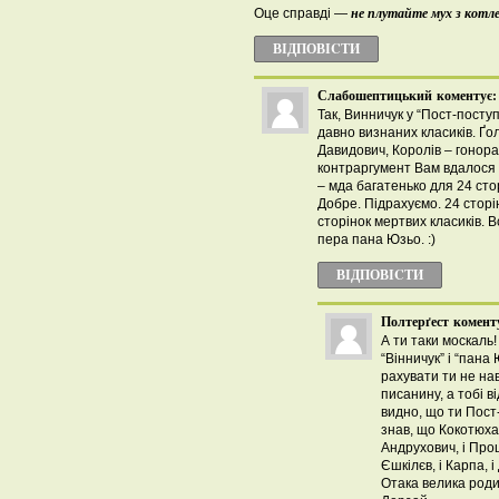
не плутайте мух з кот
Оце справді —
ВІДПОВІCТИ
Слабошептицький
коментує:
Так, Винничук у “Пост-поступ
давно визнаних класиків. Ґо
Давидович, Королів – гонорар
контраргумент Вам вдалося 
– мда багатенько для 24 стор
Добре. Підрахуємо. 24 сторі
сторінок мертвих класиків. В
пера пана Юзьо. :)
ВІДПОВІCТИ
Полтерґест
комент
А ти таки москаль
“Вінничук” і “пана
рахувати ти не на
писанину, а тобі в
видно, що ти Пост
знав, що Кокотюха
Андрухович, і Процю
Єшкілєв, і Карпа, і
Отака велика роди