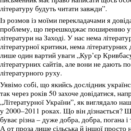
літературу будуть читати завжди”.
Із розмов із моїми перекладачами я довід
проблему, що перешкоджає поширенню ук
літератури на Заході. У нас нема літерат
літературної критики, нема літературних 
лише один вартий уваги „Кур’єр Кривбасу
літературних сайтів, але вони не дають п
літературного руху.
Уявімо собі, що якийсь дослідник українс
так через років 50 захоче довідатися, нап
„Літературної України”, як виглядало на
у 2000–2011 роках. Що він дізнається? Що
буває різна – дуже добра, добра, погана і 
А от проза лише сільська й іншої просто 