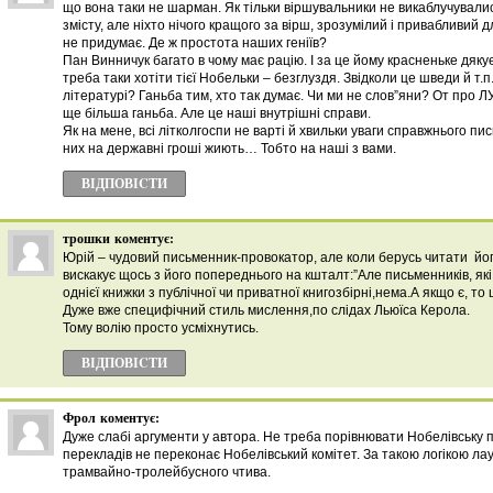
що вона таки не шарман. Як тільки віршувальники не викаблучувалис
змісту, але ніхто нічого кращого за вірш, зрозумілий і привабливий 
не придумає. Де ж простота наших геніїв?
Пан Винничук багато в чому має рацію. І за це йому красненьке дяку
треба таки хотіти тієї Нобельки – безглуздя. Звідколи це шведи й т.п
літературі? Ганьба тим, хто так думає. Чи ми не слов”яни? От про Л
ще більша ганьба. Але це наші внутрішні справи.
Як на мене, всі літколгоспи не варті й хвильки уваги справжнього пи
них на державні гроші жиють… Тобто на наші з вами.
ВІДПОВІCТИ
трошки
коментує:
Юрій – чудовий письменник-провокатор, але коли берусь читати йог
вискакує щось з його попереднього на кшталт:”Але письменників, які
однієї книжки з публічної чи приватної книгозбірні,нема.А якщо є
Дуже вже специфічний стиль мислення,по слідах Льюїса Керола.
Тому волію просто усміхнутись.
ВІДПОВІCТИ
Фрол
коментує:
Дуже слабі аргументи у автора. Не треба порівнювати Нобелівську п
перекладів не переконає Нобелівський комітет. За такою логікою л
трамвайно-тролейбусного чтива.