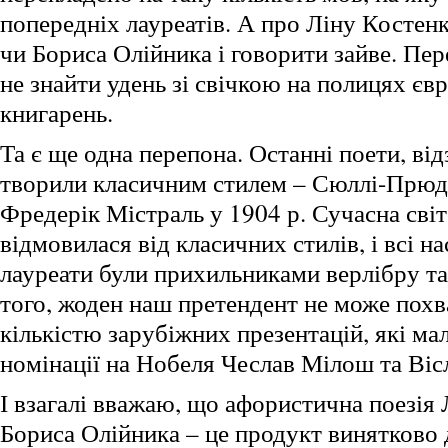
попередніх лауреатів. А про Ліну Костен
чи Бориса Олійника і говорити зайве. Пер
не знайти удень зі свічкою на полицях єв
книгарень.
Та є ще одна перепона. Останні поети, від
творили класичним стилем – Сюллі-Прюд
Фредерік Містраль у 1904 р. Сучасна світ
відмовилася від класичних стилів, і всі н
лауреати були прихильниками верлібру та
того, жоден наш претендент не може пох
кількістю зарубіжних презентацій, які ма
номінації на Нобеля Чеслав Мілош та Ві
І взагалі вважаю, що афористична поезія 
Бориса Олійника – це продукт винятково