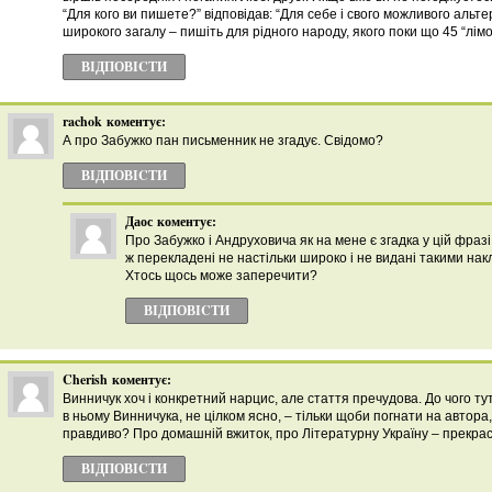
“Для кого ви пишете?” відповідав: “Для себе і свого можливого альте
широкого загалу – пишіть для рідного народу, якого поки що 45 “лімо
ВІДПОВІCТИ
rachok
коментує:
А про Забужко пан письменник не згадує. Свідомо?
ВІДПОВІCТИ
Даос
коментує:
Про Забужко і Андруховича як на мене є згадка у цій фразі:
ж перекладені не настільки широко і не видані такими накл
Хтось щось може заперечити?
ВІДПОВІCТИ
Cherish
коментує:
Винничук хоч і конкретний нарцис, але стаття пречудова. До чого тут
в ньому Винничука, не цілком ясно, – тільки щоби погнати на автора
правдиво? Про домашній вжиток, про Літературну Україну – прекра
ВІДПОВІCТИ