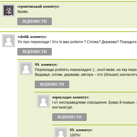
стронґовський
коментує:
браво.
ВІДПОВІCТИ
volodik
коментує:
Усі про переклади ! Хто їх має робити ? Спілка? Держава? Порадьте
ВІДПОВІCТИ
SS.
коментує:
Переклади роблять перекладачі ;) , носії мови, на яку пе
Видавця, спілки, держави, автора – хто (більше) заплатить
ВІДПОВІCТИ
перекладач
коментує:
І от несправедливе спрощення. Буває й інакше –
кон’юнктурі.
ВІДПОВІCТИ
SS.
коментує:
100%!