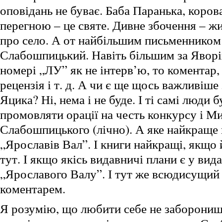
оповідань не буває. Баба Паранька, коров
перегною – це святе. Дивне збочення – жит
про село. А от найбільшим письменнико
Слабошпицький. Навіть більшим за Яворі
номері „ЛУ” як не інтерв’ю, то коментар, 
рецензія і т. д. А чи є ще щось важливіше 
Яцика? Ні, нема і не буде. І ті самі люди б
промовляти орації на честь конкурсу і М
Слабошпицького (лічно). А яке найкраще
„Ярославів Вал”. І книги найкращі, якщо 
тут. І якщо якісь видавничі плани є у вида
„Ярославого Валу”. І тут же всюдисущий
коментарем.
Я розумію, що любити себе не заборониш,