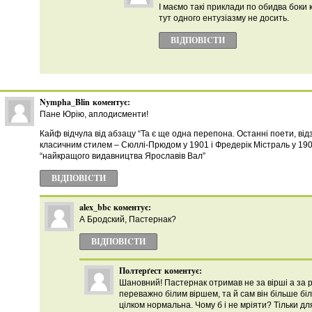
І маємо такі приклади по обидва боки
тут одного ентузіазму не досить.
ВІДПОВІCТИ
Nympha_Blin
коментує:
Пане Юрію, аплодисменти!
Кайф відчула від абзацу “Та є ще одна перепона. Останні поети, від
класичним стилем – Сюллі-Прюдом у 1901 і Фредерік Містраль у 1904
“найкращого видавництва Ярославів Вал”
ВІДПОВІCТИ
alex_bbc
коментує:
А Бродский, Пастернак?
ВІДПОВІCТИ
Полтерґест
коментує:
Шановний! Пастернак отримав не за вірші а за 
переважно білим віршем, та й сам він більше бі
цілком нормальна. Чому б і не мріяти? Тільки дл