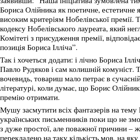
заявивши: “Наша ініціатива зумовлена ти
Бориса Олійника як поетичне, естетичне 
високим критеріям Нобелівської премії. 
кодексу Нобелівського лауреата, який негл
Комітеті з присудження премії, відповіда
позиція Бориса Ілліча”.
Так і хочеться додати: і лічно Бориса Ілл
Павло Рудяков і сам колишній комуніст. Т
вочевидь, товариш мало петрає в сучасні
літературі, коли думає, що Борис Олійни
премію отримати.
Мушу засмутити всіх фантазерів на тему 
українських письменників поки що не зм
з дуже простої, але поважної причини – 
перекладено на таку кількість мов, на як