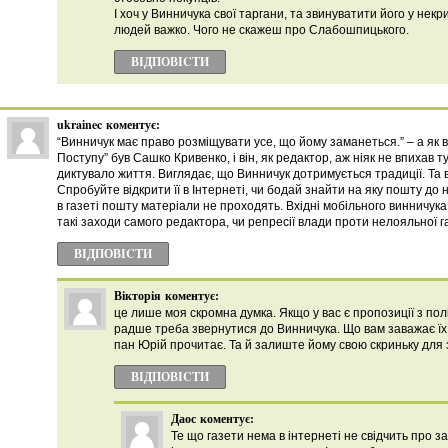
І хоч у Винничука свої таргани, та звинуватити його у нек
людей важко. Чого не скажеш про Слабошпицького.
ВІДПОВІCТИ
ukrainec
коментує:
“Винничук має право розміщувати усе, що йому заманеться.” – а як 
Поступу” був Сашко Кривенко, і він, як редактор, аж ніяк не впихав 
диктувало життя. Виглядає, що Винничук дотримується традиції. Та 
Спробуйте відкрити її в Інтернеті, чи бодай знайти на яку пошту до
в газеті пошту матеріали не проходять. Вхідні мобільного винничука
такі заходи самого редактора, чи репресії влади проти нелояльної г
ВІДПОВІCТИ
Вікторія
коментує:
це лише моя скромна думка. Якщо у вас є пропозиції з по
радше треба звернутися до Винничука. Що вам заважає ї
пан Юрій прочитає. Та й залиште йому свою скриньку для з
ВІДПОВІCТИ
Даос
коментує:
Те що газети нема в інтернеті не свідчить про з