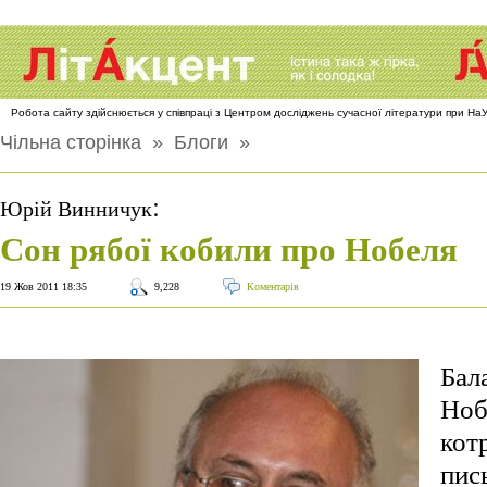
Робота сайту здійснюється у співпраці з Центром досліджень сучасної літератури при Н
Чільна сторінка
»
Блоги
»
:
Юрій Винничук
Сон рябої кобили про Нобеля
19 Жов 2011 18:35
9,228
Коментарів
Бал
Ноб
кот
пис