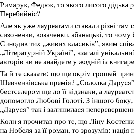
Римарук, Федюк, то якого лисого дідька 
Перебийніс?
Але як уже лауреатами ставали різні там 
сизоненки, козаченки, збанацькі, то чому
Синодик тих „живих класиків”, яким спів
„Літературній Україні”, взагалі унікальни
авторів ви не знайдете у жодній із книгаре
Та й те сказати: що ще окрім грошей при
Шевченківська премія? „Солодка Даруся”
бестселером ще до її відзнаки, а лауреат
допомогло Любові Голоті. З іншого боку, 
„Даруся” так і залишилася неперевершен
Коли я прочитав про те, що Ліну Костенк
на Нобеля за її роман, то зрозумів: нація 