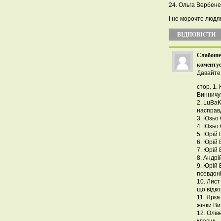
24. Ольга Вербен
І не морочте людя
ВІДПОВІCТИ
Слабоше
коментує
Давайте 
стор. 1.
Винничу
2. LuBaK
насправ
3. Юзьо
4. Юзьо
5. Юрій 
6. Юрій 
7. Юрій 
8. Андрі
9. Юрій 
псевдон
10. Лист
що відко
11. Ярка
жінки В
12. Олів