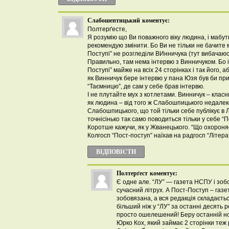
Слабошептицький
коментує:
Полтерґесте,
Я розумію що Ви поважного віку людина, і мабут
рекомендую змінити. Бо Ви не тільки не бачите мі
Поступі” не розгледіли ВИнничука (тут вибачаюс
Правильно, там нема інтервю з Винничуком. Бо і 
Поступі” майже на всіх 24 сторінках і так його, 
як Винничук бере інтервю у пана Юзя був би пр
“Таємницю”, де сам у себе брав інтервю.
І не плутайте мух з котлетами. Винничук – класн
як людина – від того ж Слабошпицького недалеко
Слабошпицького, що той тільки себе публікує в Л
точнісінько так само поводиться тільки у себе “П
Коротше кажучи, як у Жванецького. “Що охороняє
Колгосп “Пост-поступ” наїхав на радгосп “Літера
ВІДПОВІCТИ
Полтерґест
коментує:
Є одне але. “ЛУ” — газета НСПУ і зо
сучасний літрух. А Пост-Поступ – газет
зобовязана, а вся редакція складаєтьс
більший ніж у “ЛУ” за останні десять р
просто ошелешений! Беру останній н
Юрко Кох, який займає 2 сторінки теж 