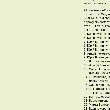
видає. І скільки та
18 сторінок з під п
а) – хоть всі 24 (д
б) як же я не любл
порахують самост
стор. 1. Кох (обкл
2. LuBaKa (вікна)
3. Юзьо Обсерват
4. Юзьо Обсерват
5. Юрій Винничук
6. Юрій Винничук
7. Юрій Винничук
8. Андрій Кокотюх
9. Юрій Винницьки
10. Лист селянина
11. Ярка Дубинянс
12. Олівер Ґолдсм
13. Джеймс Босуе
14. С. Іванченко,
15. Лєнка Ленсон
16. Олена Концев
17. Кох (агітплакат
18,19. Ноель Шаб
20. Быт Малоросс
21. Борис Антонен
22. Марта Брижак
23. Василь Королі