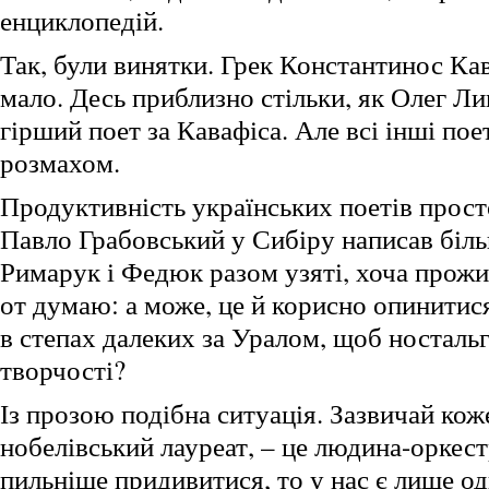
енциклопедій.
Так, були винятки. Грек Константинос Ка
мало. Десь приблизно стільки, як Олег Л
гірший поет за Кавафіса. Але всі інші по
розмахом.
Продуктивність українських поетів прост
Павло Грабовський у Сибіру написав біль
Римарук і Федюк разом узяті, хоча прожи
от думаю: а може, це й корисно опинитися
в степах далеких за Уралом, щоб ностальг
творчості?
Із прозою подібна ситуація. Зазвичай кож
нобелівський лауреат, – це людина-оркес
пильніше придивитися, то у нас є лише о