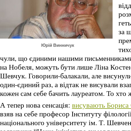
відд
роз
геть
за 
пре
Юрій Винничук
тих
чули, що єдиними нашими письменниками,
на Нобеля, можуть бути лише Ліна Костен
Шевчук. Говорили-балакали, але висунул
один-єдиний раз, а відтак не висували взаг
кожен сам себе бачить лауреатом. То хто
А тепер нова сенсація:
висувають Бориса
взяв на себе професор Інституту філологі
національного університету ім. Т. Шевче