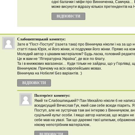
одні балачки і міфи про Винниченка, Самчука… 
може висунути відразу кількох претендентів на Н
ВІДПОВІCТИ
Слабошептицький
коментує:
Зате в “Пост-Поступі” (газета така) про Вінничука ніколи і на за що 
статті пана Юрія, ні його жінки, ні подружки його жінки. Прямо на ко
Молодий автор з цікавим матеріалом? Будь ласка, головний редактор
Це ж вам не “Літературна Україна”, де все по блату.
Та і в книжкових магазинах… Куди тільки не зайдеш, що у Горлівці, 
Вінничуком. Причому на всіх європейських мовах.
Вінничука на Нобеля! Без варіантів. :)
ВІДПОВІCТИ
Полтерґест
коментує:
Який ти Слабошпицький? Пан Михайло ніколи б не написав
всюдисущий Вячеслав Гук, який сам себе всюди піарить. 
Поступ, але не зустрічав там ані інтервю з Винничуком, ані
суцільний культ особи. І якщо автор написав, що жоден н
себе мав на увазі. Так що даремні твої шпильки, ображен
нікому непотрібним матеріалом..
ВІДПОВІCТИ