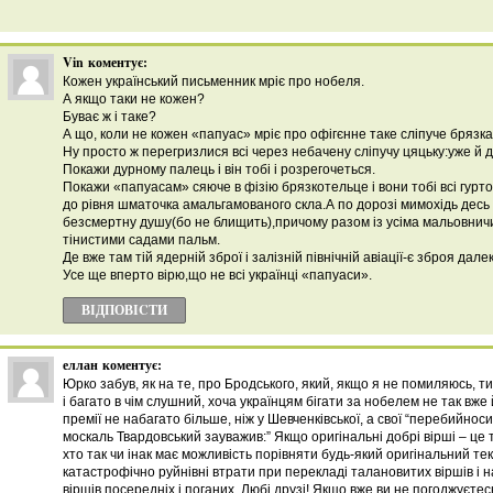
Vin
коментує:
Кожен український письменник мріє про нобеля.
А якщо таки не кожен?
Буває ж і таке?
А що, коли не кожен «папуас» мріє про офігєнне таке сліпуче брязк
Ну просто ж перегризлися всі через небачену сліпучу цяцьку:уже й 
Покажи дурному палець і він тобі і розрегочеться.
Покажи «папуасам» сяюче в фізію брязкотельце і вони тобі всі гурт
до рівня шматочка амальгамованого скла.А по дорозі мимохідь десь ві
безсмертну душу(бо не блищить),причому разом із усіма мальовни
тінистими садами пальм.
Де вже там тій ядерній зброї і залізній північній авіації-є зброя дал
Усе ще вперто вірю,що не всі українці «папуаси».
ВІДПОВІCТИ
еллан
коментує:
Юрко забув, як на те, про Бродського, який, якщо я не помиляюсь, т
і багато в чім слушний, хоча українцям бігати за нобелем не так вже 
премії не набагато більше, ніж у Шевченківської, а свої “перебийнос
москаль Твардовський зауважив:” Якщо оригінальні добрі вірші – це т
хто так чи інак має можливість порівняти будь-який оригінальний те
катастрофічно руйнівні втрати при перекладі талановитих віршів і 
віршів посередніх і поганих. Любі друзі! Якщо вже ви не погоджуєтес