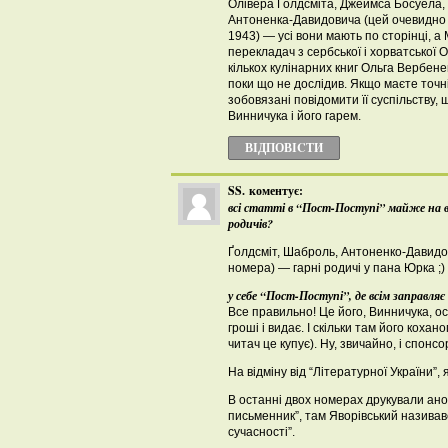
Олівера Ґолдсміта, Джеймса Босуела,
Антоненка-Давидовича (цей очевидно к
1943) — усі вони мають по сторінці, а 
перекладач з сербської і хорватської О
кількох кулінарних книг Ольга Вербен
поки що не дослідив. Якщо маєте точн
зобовязані повідомити її суспільству, 
Винничука і його гарем.
ВІДПОВІCТИ
SS.
коментує:
всі статті в “Пост-Поступі” майже на вс
родичів?
Ґолдсміт, Шаброль, Антоненко-Давидов
номера) — гарні родичі у пана Юрка ;) 
у себе “Пост-Поступі”, де всім заправляє
Все правильно! Це його, Винничука, о
гроші і видає. І скільки там його коха
читач це купує). Ну, звичайно, і спонсо
На відміну від “Літературної України”,
В останні двох номерах друкували ано
письменник”, там Яворівський назива
сучасності”.