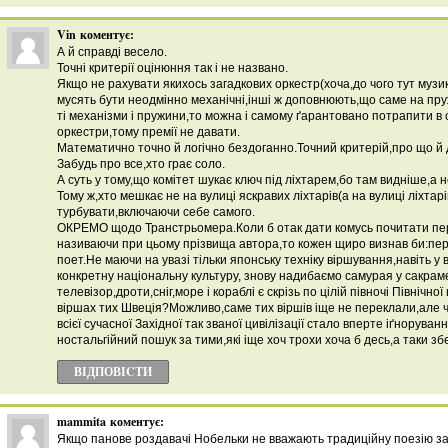
Vin
коментує:
А й справді весело.
Точні критерії оцінюння так і не названо.
Якщо не рахувати якихось загадкових оркестр(хоча,до чого тут музи
мусять бути неодмінно механічні,інші ж доповнюють,що саме на пру
ті механізми і пружини,то можна і самому ґарантовано потрапити в 
оркестри,тому премії не давати.
Математично точно й логічно бездоганно.Точний критерій,про що й 
Забудь про все,хто грає соло.
А суть у тому,що комітет шукає ключ під ліхтарем,бо там видніше,а н
Тому ж,хто мешкає не на вулиці яскравих ліхтарів(а на вулиці ліхтар
турбувати,включаючи себе самого.
ОКРЕМО щодо Транстрьомера.Коли б отак дати комусь почитати пер
називаючи при цьому прізвища автора,то кожен щиро визнав би:пе
поет.Не маючи на увазі тільки японську техніку віршування,навіть у в
конкретну національну культуру, знову надибаємо самурая у сакрам
телевізор,дроти,сніг,море і кораблі є скрізь по цілій півночі Північної 
віршах тих Швеція?Можливо,саме тих віршів іще не переклали,але 
всієї сучасної Західної так званої цивілізації стало вперте іґноруван
ностальгійний пошук за тими,які іще хоч трохи хоча б десь,а таки зб
ВІДПОВІCТИ
mammita
коментує:
Якщо панове роздавачі Нобельки не вважають традиційну поезію за 