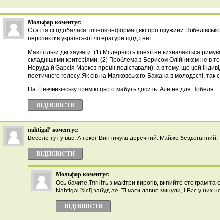
Мольфар
коментує:
Cтаття сподобалася точною інформацією про пружини Нобелівської 
перспектив української літератури щодо неї.
Маю тільки дві зауваги: (1) Модерність поезії не визначається риму
складнішими критеріями. (2) Проблема з Борисом Олійником не в то
Неруда й Gарсія Маркез премії подіставали), а в тому, що цей індив
поетичного голосу. Як сів на Маяковського-Бажана в молодості, так си
На Шевченківську премію цього мабуть досить. Але не для Нобеля.
ВІДПОВІCТИ
nahtigal'
коментує:
Весело тут у вас. А текст Винничука доречний. Майже бездоганний.
ВІДПОВІCТИ
Мольфар
коментує:
Ось бачите.Тягніть з макітри пирогів, випийте сто грам та 
Nahtigal [sic!] забудьте. Ті часи давно минули, і Вас у них н
ВІДПОВІCТИ