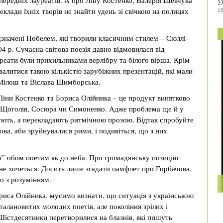
опередніх лауреатів. А про Ліну Костенко, Валерія Шевчука
23
еклади їхніх творів не знайти удень зі свічкою на полицях
15
дзначені Нобелем, які творили класичним стилем – Сюллі-
 р. Сучасна світова поезія давно відмовилася від
ауреати були прихильниками верлібру та білого вірша. Крім
алитися такою кількістю зарубіжних презентацій, які мали
 Мілош та Віслава Шимборська.
 Ліни Костенко та Бориса Олійника – це продукт винятково
, Щоголів, Сосюра чи Симоненко. Адже проблема ще й у
мують, а перекладають ритмічною прозою. Відтак спробуйте
ова, аби зруйнувалися рими, і подивіться, що з них
ії” обом поетам як до неба. Про громадянську позицію
 не хочеться. Досить лише згадати памфлет про Горбачова.
о з розумінням.
риса Олійника, мусимо визнати, що ситуація з українською
 талановитих молодих поетів, але покоління зрілих і
 Шістдесятники перетворилися на блазнів, які пишуть