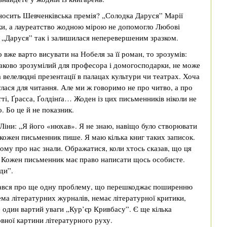
иносить Шевченківська премія? „Солодка Даруся” Марії
аки, а лауреатство жодною мірою не допомогло Любові
її „Даруся” так і залишилася неперевершеним зразком.
 вже варто висувати на Нобеля за її роман, то зрозумів:
днаково зрозумілий для професора і домогосподарки, не може
 велелюдні презентації в палацах культури чи театрах. Хоча
улася для читання. Але ми ж говоримо не про читво, а про
ті, Ґрасса, Ґолдінґа… Жоден із цих письменників ніколи не
о. Бо це й не показник.
Ліни: „Я його «нюхав». Я не знаю, навіщо було створювати
 кожен письменник пише. Я маю кілька книг таких записок.
ому про нас знали. Ображатися, коли хтось сказав, що ця
. Кожен письменник має право написати щось особисте.
ди”.
ідався про ще одну проблему, що перешкоджає поширенню
нема літературних журналів, немає літературної критики,
е один вартий уваги „Кур’єр Кривбасу”. Є ще кілька
овної картини літературного руху.