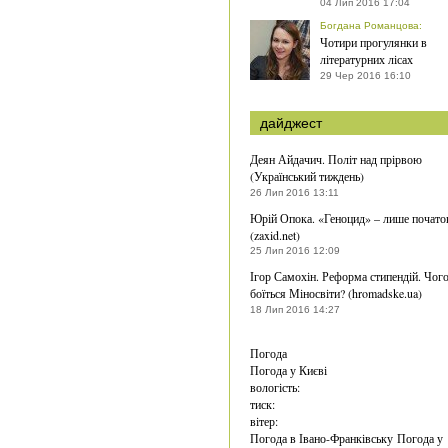
04 Лип 2016 17:04
Богдана Романцова
:
Чотири прогулянки в
літературних лісах
29 Чер 2016 16:10
дайджест
Деян Айдачич. Політ над прірвою
(Український тиждень)
26 Лип 2016 13:11
Юрій Опока. «Геноцид» – лише почато
(zaxid.net)
25 Лип 2016 12:09
Ігор Самохін. Реформа стипендій. Чог
боїться Міносвіти? (hromadske.ua)
18 Лип 2016 14:27
Погода
Погода у
Києві
вологість:
тиск:
вітер:
Погода в Івано-Франківську
Погода у