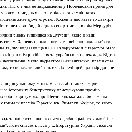
ідні. Ніхто з них не зацікавлений у Нобелівській премії для
і у золотих медалях на олімпіадах та чемпіонатах.
тсменів живе дуже коротко. Кожен із нас назве зо два-три
ів, та ледве чи бодай одного спортсмена, окрім Меркурія.
ичний рівень зупинився на „Мурці”, якщо й наші
телектом. За невеликими винятками всі вони анальфабети –
 не та, яку видавали ще в СССР) зарубіжній літературі, мало
сь іще окрім російських та українських перекладів. Відтак
і й незбагненні. Якщо лауреатом Шевченківської премії стає
м, то це вже повний гаплик. До речі, цей архітвір досі не
 подія у нашому житті. Я за те, аби таких творів
аби за історичну белетристику присуджували премію
мо собою зрозуміло, що Шевченківська мала би саме на
о отримали премію Герасим’юк, Римарук, Федюк, то якого
олдатенки, сизоненки, козаченки, збанацькі, то чому б і не
в”, яким співають пеан у „Літературній Україні”, взагалі
знайдете у жодній із книгарень.