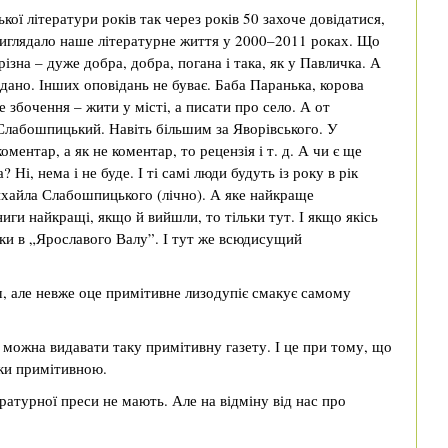
кої літератури років так через років 50 захоче довідатися,
 виглядало наше літературне життя у 2000–2011 роках. Що
різна – дуже добра, добра, погана і така, як у Павличка. А
 дано. Інших оповідань не буває. Баба Паранька, корова
е збочення – жити у місті, а писати про село. А от
лабошпицький. Навіть більшим за Яворівського. У
ментар, а як не коментар, то рецензія і т. д. А чи є ще
Ні, нема і не буде. І ті самі люди будуть із року в рік
ихайла Слабошпицького (лічно). А яке найкраще
ниги найкращі, якщо й вийшли, то тільки тут. І якщо якісь
ьки в „Ярославого Валу”. І тут же всюдисущий
, але невже оце примітивне лизодупіє смакує самому
можна видавати таку примітивну газету. І це при тому, що
ьки примітивною.
ратурної преси не мають. Але на відміну від нас про