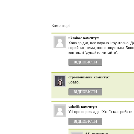
Коментарі
ukrainec
коментує:
Хоча зрідка, але влучно і грунтовно. 
сприйняті тими, кого стосуються. Боюс
контексті “думайте, читайте”.
ВІДПОВІCТИ
стронґовський
коментує:
браво.
ВІДПОВІCТИ
volodik
коментує:
Усі про переклади ! Хто їх має робит
ВІДПОВІCТИ
SS.
коментує: