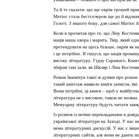
Та й те сказати: що ще окрім грошей пр
Матіос стала бестселером ще до її відзн
Голоті. З іншого боку, для самої Матіос 
Коли я прочитав про те, що Ліну Костенко
нація наша хвора і марить. Твір, який о
претендувати на щось більше, окрім як на
і це потрібно. Я тішуся, що нація прокин
високу літературу. Гідну Сарамаго, Канет
збирав такі зали, як Шкляр і Ліна Костенк
Роман Іваничук такої ж думки про роман 
такий ажіотаж навколо книги записок, які
Вони потрібні, ці книги – щоб у майбутнь
література не є високою, також не можна
Мемуарну літературу будуть читати завж
Із розмов із моїми перекладачами я дов
української літератури на Заході. У нас 
нема літературних дискусій. У нас є лиш
літературних сайтів, але вони не дають п