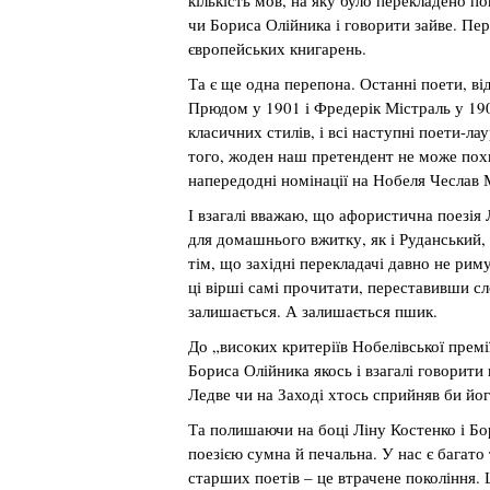
кількість мов, на яку було перекладено п
чи Бориса Олійника і говорити зайве. Пер
європейських книгарень.
Та є ще одна перепона. Останні поети, ві
Прюдом у 1901 і Фредерік Містраль у 1904
класичних стилів, і всі наступні поети-л
того, жоден наш претендент не може похв
напередодні номінації на Нобеля Чеслав
І взагалі вважаю, що афористична поезія
для домашнього вжитку, як і Руданський
тім, що західні перекладачі давно не ри
ці вірші самі прочитати, переставивши сл
залишається. А залишається пшик.
До „високих критеріїв Нобелівської прем
Бориса Олійника якось і взагалі говорити
Ледве чи на Заході хтось сприйняв би йог
Та полишаючи на боці Ліну Костенко і Бо
поезією сумна й печальна. У нас є багато
старших поетів – це втрачене покоління.