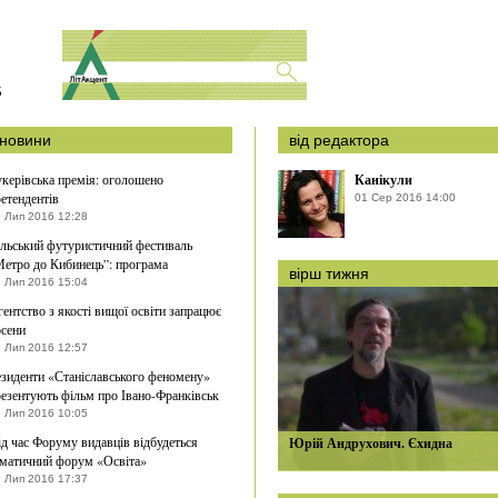
S
новини
від редактора
керівська премія: оголошено
Канікули
етендентів
01 Сер 2016 14:00
 Лип 2016 12:28
ільський футуристичний фестиваль
Метро до Кибинець”: програма
вірш тижня
 Лип 2016 15:04
ентство з якості вищої освіти запрацює
осени
 Лип 2016 12:57
езиденти «Станіславського феномену»
езентують фільм про Івано-Франківськ
 Лип 2016 10:05
д час Форуму видавців відбудеться
Юрій Андрухович. Єхидна
ематичний форум «Освіта»
 Лип 2016 17:37