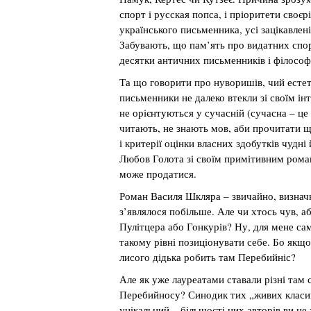
спорт і русская попса, і пріоритети своєр
українського письменника, усі зацікавлен
Забувають, що пам’ять про видатних спор
десятки античних письменників і філософ
Та що говорити про нуворишів, чий естет
письменники не далеко втекли зі своїм ін
не орієнтуються у сучасній (сучасна – це
читають, не знають мов, аби прочитати що
і критерії оцінки власних здобутків чудн
Любов Голота зі своїм примітивним романо
може продатися.
Роман Василя Шкляра – звичайно, визначна
з’являлося побільше. Але чи хтось чув, 
Пулітцера або Гонкурів? Ну, для мене са
такому рівні позиціонувати себе. Бо якщ
лисого дідька робить там Перебийніс?
Але як уже лауреатами ставали різні там с
Перебийносу? Синодик тих „живих класикі
унікальний – більшості цих авторів ви не 