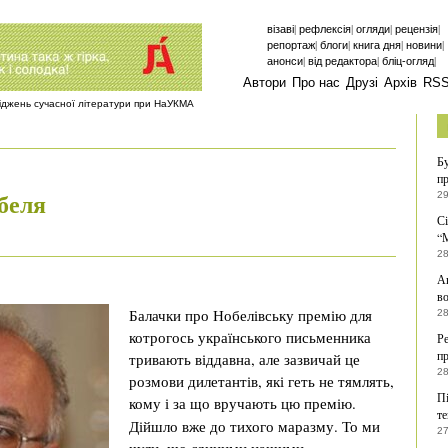
|
|
|
|
візаві
рефлексія
огляди
рецензія
|
|
|
|
репортаж
блоги
книга дня
новини
|
|
|
анонси
від редактора
бліц-огляд
Автори
Про нас
Друзі
Архів
RS
ліджень сучасної літератури при НаУКМА
Бу
пр
беля
29
С
“
28
Аг
в
Балачки про Нобелівську премію для
28
котрогось українського письменника
Р
пр
тривають віддавна, але зазвичай це
28
розмови дилетантів, які геть не тямлять,
Пі
кому і за що вручають цю премію.
т
Дійшло вже до тихого маразму. То ми
27