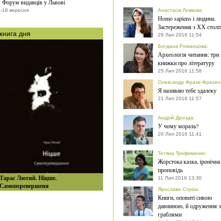
 Форум видавців у Львові
-18 вересня
Анастасія Левкова
:
Нomo sapiens і людина.
Застереження з ХХ столі
книга дня
29 Лип 2016 11:54
Богдана Романцова
:
Археологія читання: три
книжки про літературу
25 Лип 2016 11:58
Олександр Фразе-Фразен
Я називаю тебе здалеку
21 Лип 2016 11:57
Андрій Дрозда
:
У чому мораль?
20 Лип 2016 11:41
Тетяна Трофименко
:
Жорстока казка, іронічна
проповідь
Тарас Лютий. Ніцше.
11 Лип 2016 13:30
Самоперевершеня
Ярослава Стріха
:
Книги, оповиті сивою
давниною, й одруження з
граблями