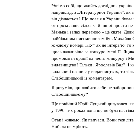
Уявімо собі, що якийсь дослідник українсь
наприклад, з „Літературної України”, як
він дізнається? Що поезія в Україні буває 
от проза лише сільська й іншої просто не
Манька і запах перегною – це святе. Дивн
найбільшим письменником був Михайло С
кожному номері „ЛУ” як не інтерв’ю, то ко
щось важливіше за конкурс імені П. Яцика? 
промовляти орації на честь конкурсу і М
видавництво? Тільки „Ярославів Вал”. І к
видавничі плани є у видавництвах, то тіл
Слабошпицький із коментарем.
Я розумію, що любити себе не заборониш
Слабошпицькому?
Ще покійний Юрій Луцький дивувався, як 
у 1990-тих роках вона ще не була настіл
Отак і живемо. Як папуаси. Вони теж літе
Нобеля не мріють.