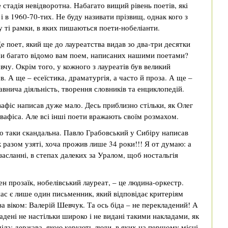
 стадія невідворотна. Набагато вищий рівень поетів, які
і в 1960-70-тих. Не буду називати прізвищ, однак кого з
 у ті рамки, в яких пишаються поети-нобеліанти.
е поет, який ще до лауреатства видав зо два-три десятки
 Чи багато відомо вам поем, написаних нашими поетами?
вчу. Окрім того, у кожного з лауреатів був великий
в. А ще – есеїстика, драматургія, а часто й проза. А ще –
авнича діяльність, творення словників та енциклопедій.
афіс написав дуже мало. Десь приблизно стільки, як Олег
вафіса. Але всі інші поети вражають своїм розмахом.
о таки скандальна. Павло Грабовський у Сибіру написав
 разом узяті, хоча прожив лише 34 роки!!! Я от думаю: а
асланні, в степах далеких за Уралом, щоб ностальгія
ен прозаїк, нобелівський лауреат, – це людина-оркестр.
ас є лише один письменник, який відповідає критеріям
за віком: Валерій Шевчук. Та ось біда – не перекладений! А
ладені не настільки широко і не видані такими накладами, як
іла: держава, якою керують люди, в яких на першому місці