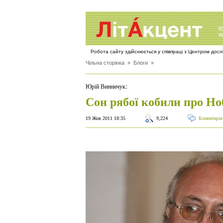
Робота сайту здійснюється у співпраці з Центром дос
Чільна сторінка
»
Блоги
»
:
Юрій Винничук
Сон рябої кобили про Но
19 Жов 2011 18:35
9,224
Коментарів