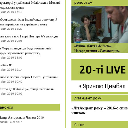
ректорці української бібліотеки в Москві
репортаж
родовжили арешт
 Лип 2016 17:19
броволець після Іловайського полону й
оми перейшов на українську мову
 Лип 2016 13:20
ва книга про Гаррі Поттера б’є рекорди
 Лип 2016 10:05
«Війна. Життя de facto».
а Форумі видавців буде тематичний
Нагородження «Самовидців»
орум художнього репортажу
 Лип 2016 18:05
юбі – 85
 Лип 2016 15:14
шов із життя історик Орест Субтельний
 Лип 2016 10:42
етро до Кибинець»: тепер фестиваль
 Лип 2016 10:05
літакцент року
анонси
«ЛітАкцент року – 2016»: спис
книжок
ісяць Авторських Читань 2016
липня - 4 серпня
блоги