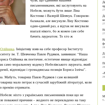
чули, що єдиними нашими
Ди
письменниками, які заслуговують на
п
Нобеля, можуть бути лише Ліна
27
Костенко і Валерій Шевчук. Говорили-
До
к
балакали, але висунули Ліну Костенко
27
один-єдиний раз, а відтак не висували
Но
взагалі нікого, бо ж кожен сам себе
27
бачить лауреатом. То хто ж
Н
ф
26
 Олійника
. Ініціативу взяв на себе професор Інституту
Дз
ерситету ім. Т. Шевченка Павло Рудяков, заявивши: “Наша
26
ориса Олійника як поетичне, естетичне явище відповідає
Пі
Так само моральному кодексу Нобелівського лауреата, який
26
ремії, відповідає і громадянська позиція Бориса Ілліча”.
«М
ліча. Мабуть, товариш Павло Рудяков і сам колишній
26
 товариш мало петрає в сучасній зарубіжній літературі, коли
ю премію отримати.
Нобеля: ніхто з українських письменників поки що не
М
ле поважної причини – жодного не перекладено на таку
5 