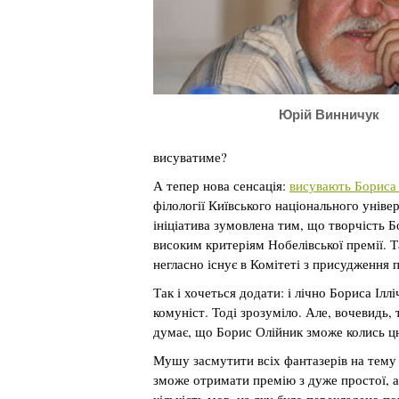
Юрій Винничук
висуватиме?
А тепер нова сенсація:
висувають Бориса
філології Київського національного унів
ініціатива зумовлена тим, що творчість Б
високим критеріям Нобелівської премії. 
негласно існує в Комітеті з присудження п
Так і хочеться додати: і лічно Бориса Іл
комуніст. Тоді зрозуміло. Але, вочевидь,
думає, що Борис Олійник зможе колись ц
Мушу засмутити всіх фантазерів на тему 
зможе отримати премію з дуже простої, а