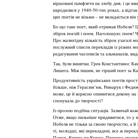
віршовані памфлети на злобу дня, і це вже
народилися у 1940-50-тих роках, а відтак 
цих поетів не візьми – не вкладається він
Бо що таке поет, який отримав Нобеля? Ц
збірок поезій і поем. Наголошую: поем!
Про жалюгідну кількість збірок узагалі мо
послужний список перекладів із різних мо
редагування часописів та альманахів, вид
Так, були винятки. Грек Константинос Кав
Лишега. Між іншим, не гірший поет за Ка
Продуктивність українських поетів прост
більше, ніж Герасим’юк, Римарук і Федюк
може, це й корисно опинитися декому на з
спонукала до творчості?
Із прозою подібна ситуація. Зазвичай кож
Отже, якщо пильніше придивитися, то у н
Нобеля не тільки за своєю творчістю, а й 
ті, молодші, які перекладені, все ж перек
Памук, Кертес чи Кутзеє. Причина зрозум