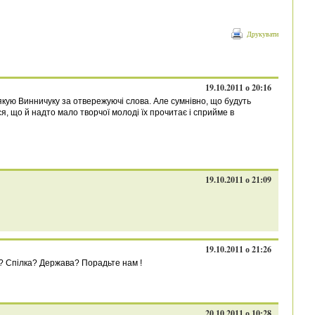
Друкувати
19.10.2011 о 20:16
Дякую Винничуку за отвережуючі слова. Але сумнівно, що будуть
я, що й надто мало творчої молоді їх прочитає і сприйме в
19.10.2011 о 21:09
19.10.2011 о 21:26
и ? Спілка? Держава? Порадьте нам !
20.10.2011 о 10:28