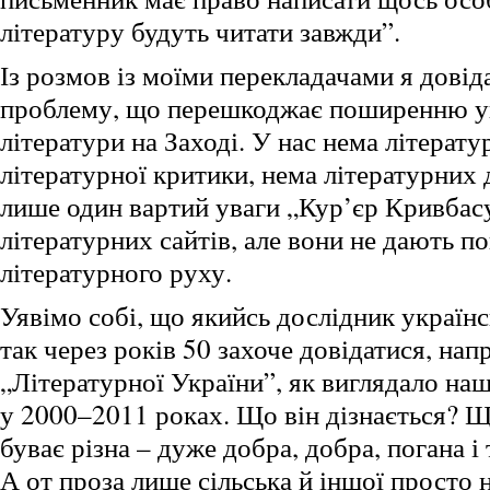
літературу будуть читати завжди”.
Із розмов із моїми перекладачами я довід
проблему, що перешкоджає поширенню ук
літератури на Заході. У нас нема літерат
літературної критики, нема літературних 
лише один вартий уваги „Кур’єр Кривбасу
літературних сайтів, але вони не дають п
літературного руху.
Уявімо собі, що якийсь дослідник українс
так через років 50 захоче довідатися, нап
„Літературної України”, як виглядало на
у 2000–2011 роках. Що він дізнається? Що
буває різна – дуже добра, добра, погана і 
А от проза лише сільська й іншої просто 