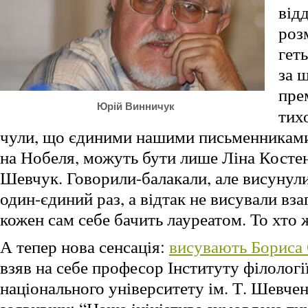
відд
роз
геть
за 
пре
Юрій Винничук
тих
чули, що єдиними нашими письменниками,
на Нобеля, можуть бути лише Ліна Костен
Шевчук. Говорили-балакали, але висунул
один-єдиний раз, а відтак не висували взаг
кожен сам себе бачить лауреатом. То хто
А тепер нова сенсація:
висувають Бориса
взяв на себе професор Інституту філологі
національного університету ім. Т. Шевче