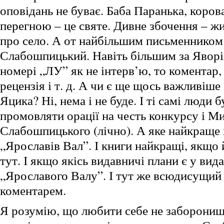
оповідань не буває. Баба Паранька, коров
перегною – це святе. Дивне збочення – жит
про село. А от найбільшим письменнико
Слабошпицький. Навіть більшим за Яворі
номері „ЛУ” як не інтерв’ю, то коментар, 
рецензія і т. д. А чи є ще щось важливіше 
Яцика? Ні, нема і не буде. І ті самі люди б
промовляти орації на честь конкурсу і М
Слабошпицького (лічно). А яке найкраще
„Ярославів Вал”. І книги найкращі, якщо 
тут. І якщо якісь видавничі плани є у вида
„Ярославого Валу”. І тут же всюдисущий
коментарем.
Я розумію, що любити себе не заборониш,