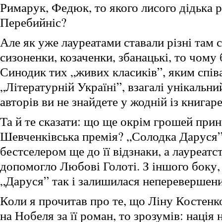
Римарук, Федюк, то якого лисого дідька 
Перебийніс?
Але як уже лауреатами ставали різні там 
сизоненки, козаченки, збанацькі, то чому
Синодик тих „живих класиків”, яким спів
„Літературній Україні”, взагалі унікальни
авторів ви не знайдете у жодній із книгаре
Та й те сказати: що ще окрім грошей при
Шевченківська премія? „Солодка Даруся”
бестселером ще до її відзнаки, а лауреат
допомогло Любові Голоті. З іншого боку, 
„Даруся” так і залишилася неперевершен
Коли я прочитав про те, що Ліну Костенк
на Нобеля за її роман, то зрозумів: нація 