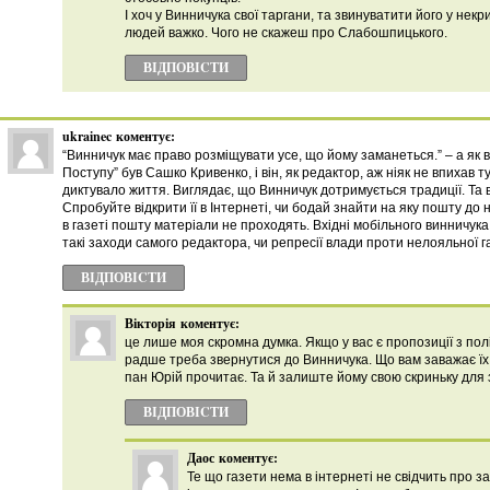
І хоч у Винничука свої таргани, та звинуватити його у нек
людей важко. Чого не скажеш про Слабошпицького.
ВІДПОВІCТИ
ukrainec
коментує:
“Винничук має право розміщувати усе, що йому заманеться.” – а як 
Поступу” був Сашко Кривенко, і він, як редактор, аж ніяк не впихав 
диктувало життя. Виглядає, що Винничук дотримується традиції. Та 
Спробуйте відкрити її в Інтернеті, чи бодай знайти на яку пошту до
в газеті пошту матеріали не проходять. Вхідні мобільного винничука
такі заходи самого редактора, чи репресії влади проти нелояльної г
ВІДПОВІCТИ
Вікторія
коментує:
це лише моя скромна думка. Якщо у вас є пропозиції з по
радше треба звернутися до Винничука. Що вам заважає ї
пан Юрій прочитає. Та й залиште йому свою скриньку для з
ВІДПОВІCТИ
Даос
коментує:
Те що газети нема в інтернеті не свідчить про з