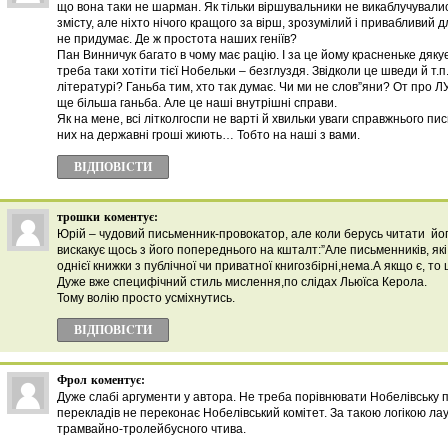
що вона таки не шарман. Як тільки віршувальники не викаблучувалис
змісту, але ніхто нічого кращого за вірш, зрозумілий і привабливий 
не придумає. Де ж простота наших геніїв?
Пан Винничук багато в чому має рацію. І за це йому красненьке дяку
треба таки хотіти тієї Нобельки – безглуздя. Звідколи це шведи й т.п
літературі? Ганьба тим, хто так думає. Чи ми не слов”яни? От про Л
ще більша ганьба. Але це наші внутрішні справи.
Як на мене, всі літколгоспи не варті й хвильки уваги справжнього пи
них на державні гроші жиють… Тобто на наші з вами.
ВІДПОВІCТИ
трошки
коментує:
Юрій – чудовий письменник-провокатор, але коли берусь читати йог
вискакує щось з його попереднього на кшталт:”Але письменників, які
однієї книжки з публічної чи приватної книгозбірні,нема.А якщо є
Дуже вже специфічний стиль мислення,по слідах Льюїса Керола.
Тому волію просто усміхнутись.
ВІДПОВІCТИ
Фрол
коментує:
Дуже слабі аргументи у автора. Не треба порівнювати Нобелівську п
перекладів не переконає Нобелівський комітет. За такою логікою л
трамвайно-тролейбусного чтива.