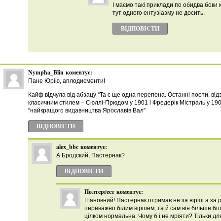
І маємо такі приклади по обидва боки
тут одного ентузіазму не досить.
ВІДПОВІCТИ
Nympha_Blin
коментує:
Пане Юрію, аплодисменти!
Кайф відчула від абзацу “Та є ще одна перепона. Останні поети, від
класичним стилем – Сюллі-Прюдом у 1901 і Фредерік Містраль у 1904
“найкращого видавництва Ярославів Вал”
ВІДПОВІCТИ
alex_bbc
коментує:
А Бродский, Пастернак?
ВІДПОВІCТИ
Полтерґест
коментує:
Шановний! Пастернак отримав не за вірші а за 
переважно білим віршем, та й сам він більше бі
цілком нормальна. Чому б і не мріяти? Тільки дл