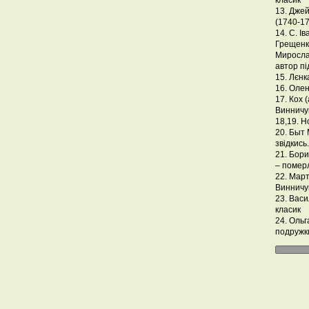
класик
13. Дже
(1740-1
14. С. І
Грещенк
Мирослав
автор пі
15. Лєнк
16. Оле
17. Кох 
Винничу
18,19. Н
20. Быт
звідкись.
21. Бор
– помер
22. Мар
Винничу
23. Васи
класик
24. Ольг
подружк