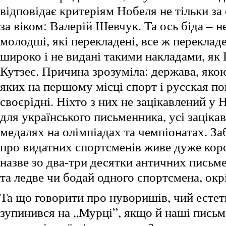
відповідає критеріям Нобеля не тільки за
за віком: Валерій Шевчук. Та ось біда – н
молодші, які перекладені, все ж перекладе
широко і не видані такими накладами, як
Кутзеє. Причина зрозуміла: держава, яко
яких на першому місці спорт і русская по
своєрідні. Ніхто з них не зацікавлений у 
для українського письменника, усі заціка
медалях на олімпіадах та чемпіонатах. З
про видатних спортсменів живе дуже коро
назве зо два-три десятки античних письме
та ледве чи бодай одного спортсмена, ок
Та що говорити про нуворишів, чий естет
зупинився на „Мурці”, якщо й наші письм