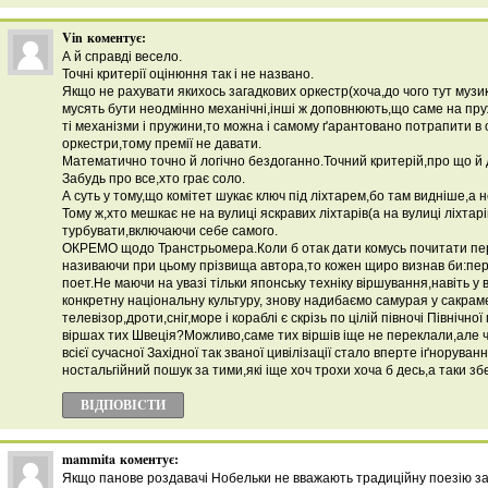
Vin
коментує:
А й справді весело.
Точні критерії оцінюння так і не названо.
Якщо не рахувати якихось загадкових оркестр(хоча,до чого тут музи
мусять бути неодмінно механічні,інші ж доповнюють,що саме на пру
ті механізми і пружини,то можна і самому ґарантовано потрапити в 
оркестри,тому премії не давати.
Математично точно й логічно бездоганно.Точний критерій,про що й 
Забудь про все,хто грає соло.
А суть у тому,що комітет шукає ключ під ліхтарем,бо там видніше,а н
Тому ж,хто мешкає не на вулиці яскравих ліхтарів(а на вулиці ліхтар
турбувати,включаючи себе самого.
ОКРЕМО щодо Транстрьомера.Коли б отак дати комусь почитати пер
називаючи при цьому прізвища автора,то кожен щиро визнав би:пе
поет.Не маючи на увазі тільки японську техніку віршування,навіть у в
конкретну національну культуру, знову надибаємо самурая у сакрам
телевізор,дроти,сніг,море і кораблі є скрізь по цілій півночі Північної 
віршах тих Швеція?Можливо,саме тих віршів іще не переклали,але 
всієї сучасної Західної так званої цивілізації стало вперте іґноруван
ностальгійний пошук за тими,які іще хоч трохи хоча б десь,а таки зб
ВІДПОВІCТИ
mammita
коментує:
Якщо панове роздавачі Нобельки не вважають традиційну поезію за 