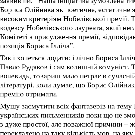
заявивши: “Наша ініціатива зумовлена ти
Бориса Олійника як поетичне, естетичне 
високим критеріям Нобелівської премії. 
кодексу Нобелівського лауреата, який негл
Комітеті з присудження премії, відповіда
позиція Бориса Ілліча”.
Так і хочеться додати: і лічно Бориса Ілл
Павло Рудяков і сам колишній комуніст. Т
вочевидь, товариш мало петрає в сучасні
літературі, коли думає, що Борис Олійни
премію отримати.
Мушу засмутити всіх фантазерів на тему 
українських письменників поки що не зм
з дуже простої, але поважної причини – 
перекладено на таку кількість мов, на як