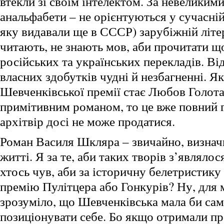
втекли зі своїм інтелектом. За невеликим
анальфабети – не орієнтуються у сучасній 
яку видавали ще в СССР) зарубіжній літе
читають, не знають мов, аби прочитати щ
російських та українських перекладів. Від
власних здобутків чудні й незбагненні. 
Шевченківської премії стає Любов Голота 
примітивним романом, то це вже повний г
архітвір досі не може продатися.
Роман Василя Шкляра – звичайно, визнач
житті. Я за те, аби таких творів з’являло
хтось чув, аби за історичну белетристик
премію Пулітцера або Гонкурів? Ну, для
зрозуміло, що Шевченківська мала би сам
позиціонувати себе. Бо якщо отримали п