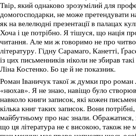
Твір, який однаково зрозумілий для профе
домогосподарки, не може претендувати н
як на велелюдні презентації в палацах кул
Хоча і це потрібно. Я тішуся, що нація п
читання. Але ми ж говоримо не про читво
літературу. Гідну Сарамаго, Канетті, Ґра
із цих письменників ніколи не збирав такі
Ліна Костенко. Бо це й не показник.
Роман Іваничук такої ж думки про роман 
«нюхав». Я не знаю, навіщо було створюв
навколо книги записок, які кожен письме
кілька книг таких записок. Вони потрібні,
майбутньому про нас знали. Ображатися, 
що ця література не є високою, також не
письменник має право написати щось ос