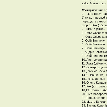
видає. І скільки та
18 сторінок з під п
а) – хоть всі 24 (д
б) як же я не любл
порахують самост
стор. 1. Кох (обкл
2. LuBaKa (вікна)
3. Юзьо Обсерват
4. Юзьо Обсерват
5. Юрій Винничук
6. Юрій Винничук
7. Юрій Винничук
8. Андрій Кокотюх
9. Юрій Винницьки
10. Лист селянина
11. Ярка Дубинянс
12. Олівер Ґолдсм
13. Джеймс Босуе
14. С. Іванченко,
15. Лєнка Ленсон
16. Олена Концев
17. Кох (агітплакат
18,19. Ноель Шаб
20. Быт Малоросс
21. Борис Антонен
22. Марта Брижак
23. Василь Королі