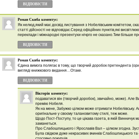
ВІДПОВІCТИ
Роман Скиба
коментує:
Як нелюд,який має досвід листування з Нобелівським комітетом, ска
статті дійсності не відповідає.Серед офіційних пунктів,які висвітлю
переклади і міжнародні презентухи нічрго не сказано.Тим більше про 
ВІДПОВІCТИ
Роман Скиба
коментує:
Єдина вимога полягає в тому, що творчий доробок претендента (ори
вигляді книжкового видання…Отаке.
ВІДПОВІCТИ
Вікторія
коментує:
подаватися він (творчий доробок), звичайно, може). Ал
премію Нобеля.
Як на мене, Забужко цілком може отримати Нобелівську. 
оригінальне у своєму талановитому стилі, теж може.
Щодо Пост-Поступу, то це цікава газета, в якій Винничук 
заманеться.
Про Слабошпицького і Ярославів Вал – цілком згодна. Зуст
Була свідком дуже некрасивих вчинків Слабошпицького та 
стосовно покупців.