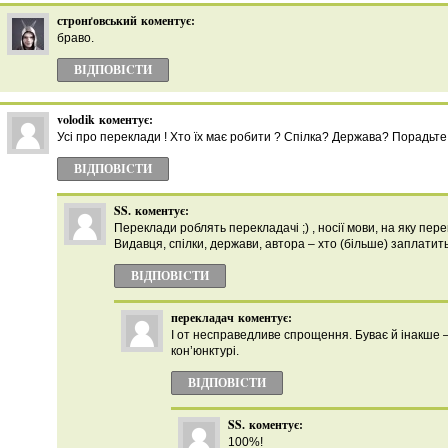
стронґовський
коментує:
браво.
ВІДПОВІCТИ
volodik
коментує:
Усі про переклади ! Хто їх має робити ? Спілка? Держава? Порадьте
ВІДПОВІCТИ
SS.
коментує:
Переклади роблять перекладачі ;) , носії мови, на яку пе
Видавця, спілки, держави, автора – хто (більше) заплатить
ВІДПОВІCТИ
перекладач
коментує:
І от несправедливе спрощення. Буває й інакше –
кон’юнктурі.
ВІДПОВІCТИ
SS.
коментує:
100%!