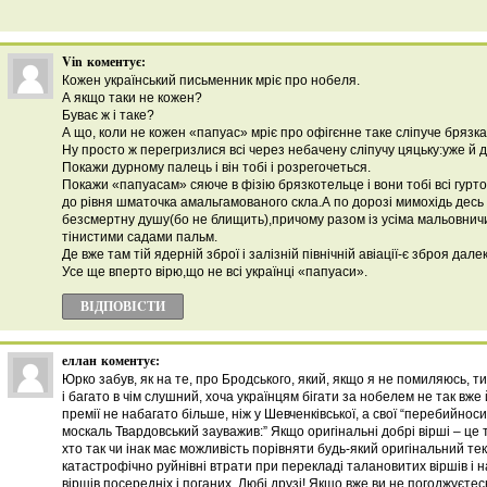
Vin
коментує:
Кожен український письменник мріє про нобеля.
А якщо таки не кожен?
Буває ж і таке?
А що, коли не кожен «папуас» мріє про офігєнне таке сліпуче брязк
Ну просто ж перегризлися всі через небачену сліпучу цяцьку:уже й 
Покажи дурному палець і він тобі і розрегочеться.
Покажи «папуасам» сяюче в фізію брязкотельце і вони тобі всі гурт
до рівня шматочка амальгамованого скла.А по дорозі мимохідь десь ві
безсмертну душу(бо не блищить),причому разом із усіма мальовни
тінистими садами пальм.
Де вже там тій ядерній зброї і залізній північній авіації-є зброя дал
Усе ще вперто вірю,що не всі українці «папуаси».
ВІДПОВІCТИ
еллан
коментує:
Юрко забув, як на те, про Бродського, який, якщо я не помиляюсь, т
і багато в чім слушний, хоча українцям бігати за нобелем не так вже 
премії не набагато більше, ніж у Шевченківської, а свої “перебийнос
москаль Твардовський зауважив:” Якщо оригінальні добрі вірші – це т
хто так чи інак має можливість порівняти будь-який оригінальний те
катастрофічно руйнівні втрати при перекладі талановитих віршів і 
віршів посередніх і поганих. Любі друзі! Якщо вже ви не погоджуєтес