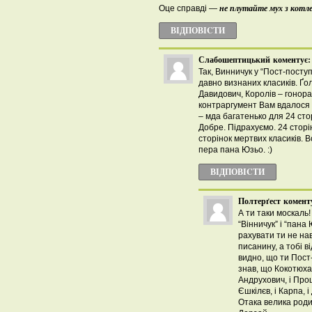
не плутайте мух з кот
Оце справді —
ВІДПОВІCТИ
Слабошептицький
коментує:
Так, Винничук у “Пост-поступ
давно визнаних класиків. Ґо
Давидович, Королів – гонорар
контраргумент Вам вдалося 
– мда багатенько для 24 стор
Добре. Підрахуємо. 24 сторі
сторінок мертвих класиків. В
пера пана Юзьо. :)
ВІДПОВІCТИ
Полтерґест
комент
А ти таки москаль
“Вінничук” і “пана
рахувати ти не на
писанину, а тобі в
видно, що ти Пост
знав, що Кокотюха
Андрухович, і Процю
Єшкілєв, і Карпа, і
Отака велика роди