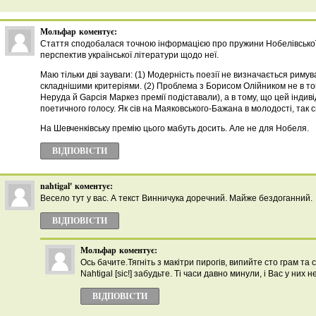
Мольфар
коментує:
Cтаття сподобалася точною інформацією про пружини Нобелівської 
перспектив української літератури щодо неї.
Маю тільки дві зауваги: (1) Модерність поезії не визначається риму
складнішими критеріями. (2) Проблема з Борисом Олійником не в то
Неруда й Gарсія Маркез премії подіставали), а в тому, що цей індив
поетичного голосу. Як сів на Маяковського-Бажана в молодості, так си
На Шевченківську премію цього мабуть досить. Але не для Нобеля.
ВІДПОВІCТИ
nahtigal'
коментує:
Весело тут у вас. А текст Винничука доречний. Майже бездоганний.
ВІДПОВІCТИ
Мольфар
коментує:
Ось бачите.Тягніть з макітри пирогів, випийте сто грам та 
Nahtigal [sic!] забудьте. Ті часи давно минули, і Вас у них н
ВІДПОВІCТИ