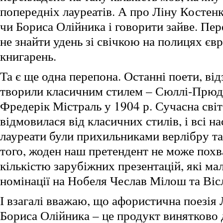
попередніх лауреатів. А про Ліну Костен
чи Бориса Олійника і говорити зайве. Пер
не знайти удень зі свічкою на полицях єв
книгарень.
Та є ще одна перепона. Останні поети, від
творили класичним стилем – Сюллі-Прюд
Фредерік Містраль у 1904 р. Сучасна світ
відмовилася від класичних стилів, і всі н
лауреати були прихильниками верлібру та
того, жоден наш претендент не може пох
кількістю зарубіжних презентацій, які ма
номінації на Нобеля Чеслав Мілош та Ві
І взагалі вважаю, що афористична поезія 
Бориса Олійника – це продукт винятково