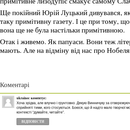
примітивне лизодупіє смакує самому Сл
Ще покійний Юрій Луцький дивувався, я
таку примітивну газету. І це при тому, щ
вона ще не була настільки примітивною.
Отак і живемо. Як папуаси. Вони теж літе
мають. Але на відміну від нас про Нобеля
Коментарі
ukrainec
коментує:
Хоча зрідка, але влучно і грунтовно. Дякую Винничуку за отвережуюч
сприйняті тими, кого стосуються. Боюся, що й надто мало творчої мо
контексті “думайте, читайте”.
ВІДПОВІCТИ