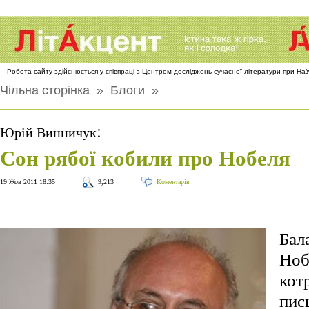
Робота сайту здійснюється у співпраці з Центром досліджень сучасної літератури при Н
Чільна сторінка
»
Блоги
»
:
Юрій Винничук
Сон рябої кобили про Нобеля
19 Жов 2011 18:35
9,213
Коментарів
Бал
Ноб
кот
пис