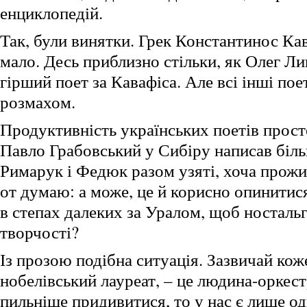
енциклопедій.
Так, були винятки. Грек Константинос Ка
мало. Десь приблизно стільки, як Олег Л
гірший поет за Кавафіса. Але всі інші по
розмахом.
Продуктивність українських поетів прост
Павло Грабовський у Сибіру написав біль
Римарук і Федюк разом узяті, хоча прожи
от думаю: а може, це й корисно опинитися
в степах далеких за Уралом, щоб ностальг
творчості?
Із прозою подібна ситуація. Зазвичай кож
нобелівський лауреат, – це людина-оркес
пильніше придивитися, то у нас є лише о