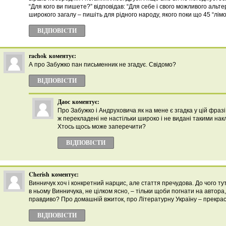
“Для кого ви пишете?” відповідав: “Для себе і свого можливого альте
широкого загалу – пишіть для рідного народу, якого поки що 45 “лімо
ВІДПОВІCТИ
rachok
коментує:
А про Забужко пан письменник не згадує. Свідомо?
ВІДПОВІCТИ
Даос
коментує:
Про Забужко і Андруховича як на мене є згадка у цій фразі:
ж перекладені не настільки широко і не видані такими накл
Хтось щось може заперечити?
ВІДПОВІCТИ
Cherish
коментує:
Винничук хоч і конкретний нарцис, але стаття пречудова. До чого тут
в ньому Винничука, не цілком ясно, – тільки щоби погнати на автора
правдиво? Про домашній вжиток, про Літературну Україну – прекра
ВІДПОВІCТИ