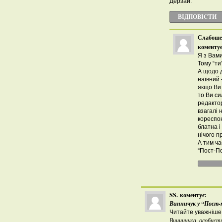
Дерзай.
ВІДПОВІCТИ
Слабоше
коментує
Я з Вами
Тому “ти
А щодо д
наївний 
якщо Ви 
то Ви си
редактор
взагалі 
кореспо
блатна і
нічого п
А тим ча
“Пост-По
SS.
коментує:
Винничук у “Пост-п
Читайте уважніше 
Винничука, особисти