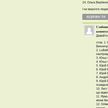
24. Ольга Вербен
І не морочте людя
ВІДПОВІCТИ
Слабоше
коментує
Давайте 
стор. 1.
Винничу
2. LuBaK
насправ
3. Юзьо
4. Юзьо
5. Юрій 
6. Юрій 
7. Юрій 
8. Андрі
9. Юрій 
псевдон
10. Лист
що відко
11. Ярка
жінки В
12. Олів