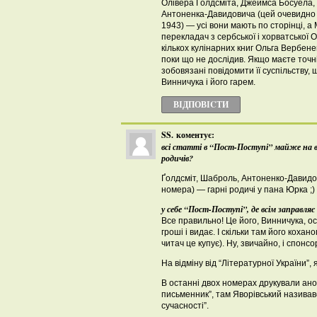
Олівера Ґолдсміта, Джеймса Босуела,
Антоненка-Давидовича (цей очевидно к
1943) — усі вони мають по сторінці, а 
перекладач з сербської і хорватської О
кількох кулінарних книг Ольга Вербен
поки що не дослідив. Якщо маєте точн
зобовязані повідомити її суспільству, 
Винничука і його гарем.
ВІДПОВІCТИ
SS.
коментує:
всі статті в “Пост-Поступі” майже на вс
родичів?
Ґолдсміт, Шаброль, Антоненко-Давидов
номера) — гарні родичі у пана Юрка ;) 
у себе “Пост-Поступі”, де всім заправляє
Все правильно! Це його, Винничука, о
гроші і видає. І скільки там його коха
читач це купує). Ну, звичайно, і спонсо
На відміну від “Літературної України”,
В останні двох номерах друкували ано
письменник”, там Яворівський назива
сучасності”.