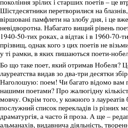
покоління зрілих і старших поетів – це вт
Шістдесятники перетворилися на блазнів,
віршовані памфлети на злобу дня, і це вже
невідворотна. Набагато вищий рівень поет
1940-50-тих роках, а відтак і в 1960-70-т
прізвищ, однак кого з цих поетів не візьми
у ті рамки, в яких пишаються поети-нобел
Бо що таке поет, який отримав Нобеля? Ц
лауреатства видав зо два-три десятки збір
Наголошую: поем! Чи багато відомо вам 
нашими поетами? Про жалюгідну кількість
мовчу. Окрім того, у кожного з лауреатів
послужний список перекладів із різних мо
драматургія, а часто й проза. А ще – реда
альманахів, видавнича діяльність, творен