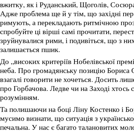
вжитку, як і Руданський, Щоголів, Сосюр
Адже проблема ще й у тім, що західні пер
римують, а перекладають ритмічною про
спробуйте ці вірші самі прочитати, перес
зруйнувалися рими, і подивіться, що з ни
залишається пшик.
До „високих критеріїв Нобелівської премі
неба. Про громадянську позицію Бориса О
взагалі говорити не хочеться. Досить лиш
про Горбачова. Ледве чи на Заході хтось 
розумінням.
Та полишаючи на боці Ліну Костенко і Бо
мусимо визнати, що ситуація з українськ
печальна. У нас є багато талановитих мол