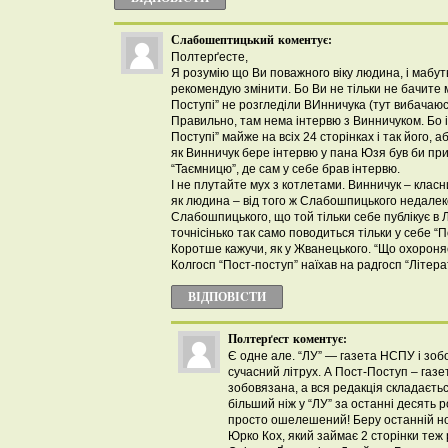
Слабошептицький
коментує:
Полтерґесте,
Я розумію що Ви поважного віку людина, і мабут
рекомендую змінити. Бо Ви не тільки не бачите мі
Поступі” не розгледіли ВИнничука (тут вибачаюс
Правильно, там нема інтервю з Винничуком. Бо і 
Поступі” майже на всіх 24 сторінках і так його, 
як Винничук бере інтервю у пана Юзя був би пр
“Таємницю”, де сам у себе брав інтервю.
І не плутайте мух з котлетами. Винничук – класн
як людина – від того ж Слабошпицького недалеко
Слабошпицького, що той тільки себе публікує в Л
точнісінько так само поводиться тільки у себе “П
Коротше кажучи, як у Жванецького. “Що охороняє
Колгосп “Пост-поступ” наїхав на радгосп “Літера
ВІДПОВІCТИ
Полтерґест
коментує:
Є одне але. “ЛУ” — газета НСПУ і зо
сучасний літрух. А Пост-Поступ – газет
зобовязана, а вся редакція складаєтьс
більший ніж у “ЛУ” за останні десять р
просто ошелешений! Беру останній н
Юрко Кох, який займає 2 сторінки теж 