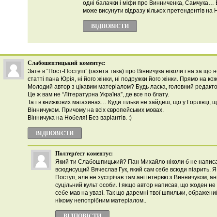
одні балачки і міфи про Винниченка, Самчука… 
може висунути відразу кількох претендентів на Н
ВІДПОВІCТИ
Слабошептицький
коментує:
Зате в “Пост-Поступі” (газета така) про Вінничука ніколи і на за що 
статті пана Юрія, ні його жінки, ні подружки його жінки. Прямо на ко
Молодий автор з цікавим матеріалом? Будь ласка, головний редактор
Це ж вам не “Літературна Україна”, де все по блату.
Та і в книжкових магазинах… Куди тільки не зайдеш, що у Горлівці, 
Вінничуком. Причому на всіх європейських мовах.
Вінничука на Нобеля! Без варіантів. :)
ВІДПОВІCТИ
Полтерґест
коментує:
Який ти Слабошпицький? Пан Михайло ніколи б не написав
всюдисущий Вячеслав Гук, який сам себе всюди піарить. 
Поступ, але не зустрічав там ані інтервю з Винничуком, ані
суцільний культ особи. І якщо автор написав, що жоден н
себе мав на увазі. Так що даремні твої шпильки, ображен
нікому непотрібним матеріалом..
ВІДПОВІCТИ