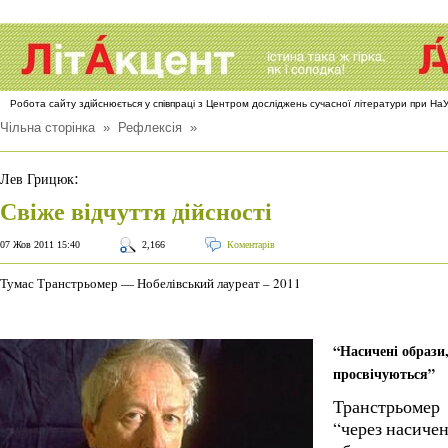
Робота сайту здійснюється у співпраці з Центром досліджень сучасної літератури при Н
Чільна сторінка
»
Рефлексія
»
:
Лев Грицюк
Свіже відчуття дійсності
07 Жов 2011 15:40
2,166
Коментарів
Тумас Транстрьомер — Нобелівський лауреат – 2011
“Насичені образи
просвічуються”
Транстрьомер
“через насичен