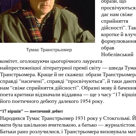
образи, що
просвічуються
дає нам свіже
сприйняття
дійсності”. Та
коротке й влу
формулюванн
обрав
Тумас Транстрьомер
Нобелівський
комітет, оголошуючи цьогорічного лауреата
найпрестижнішої літературної премії світу — шведа Тума
Транстрьомера. Краще й не скажеш: образи Транстрьомер
справді “насичені”, справді “просвічуються”, й таки дают
нам “свіже сприйняття дійсності”. Образні мову й баченн
поета критики відзначали віддавна — ще з часу “17 вірші
його поетичного дебюту далекого 1954 року.
“17 віршів” — поетичний дебют
Народився Тумас Транстрьомер 1931 року у Стокгольмі. 
мати була шкільною вчителькою, а батько — журналістом.
Батьки рано розлучилися, і Транстрьомера виховувала мат