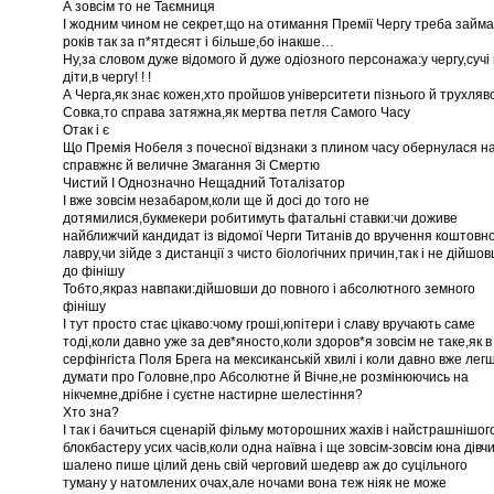
А зовсім то не Таємниця
І жодним чином не секрет,що на отимання Премії Чергу треба займ
років так за п*ятдесят і більше,бо інакше…
Ну,за словом дуже відомого й дуже одіозного персонажа:у чергу,сучі
діти,в чергу! ! !
А Черга,як знає кожен,хто пройшов університети пізнього й трухляв
Совка,то справа затяжна,як мертва петля Самого Часу
Отак і є
Що Премія Нобеля з почесної відзнаки з плином часу обернулася н
справжнє й величне Змагання Зі Смертю
Чистий І Однозначно Нещадний Тоталізатор
І вже зовсім незабаром,коли ще й досі до того не
дотямилися,букмекери робитимуть фатальні ставки:чи доживе
найближчий кандидат із відомої Черги Титанів до вручення коштовн
лавру,чи зійде з дистанції з чисто біологічних причин,так і не дійшо
до фінішу
Тобто,якраз навпаки:дійшовши до повного і абсолютного земного
фінішу
І тут просто стає цікаво:чому гроші,юпітери і славу вручають саме
тоді,коли давно уже за дев*яносто,коли здоров*я зовсім не таке,як в
серфінгіста Поля Брега на мексиканській хвилі і коли давно вже лег
думати про Головне,про Абсолютне й Вічне,не розмінюючись на
нікчемне,дрібне і суєтне настирне шелестіння?
Хто зна?
І так і бачиться сценарій фільму моторошних жахів і найстрашнішог
блокбастеру усих часів,коли одна наївна і ще зовсім-зовсім юна дівч
шалено пише цілий день свій черговий шедевр аж до суцільного
туману у натомлених очах,але ночами вона теж ніяк не може