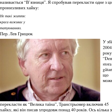
називається “В’язниця”. Я спробував перекласти одне з ц
пронизливих хайку:
Не такі життя:
краса виживає у
татуюваннях.
Пер. Лев Грицюк
У зб
2004
року
“De
stora
gåtan
що
мож
перекласти як “Велика таїна”, Транстрьомер включив 45
хайку, які він писав упродовж понад 40 років. Ось кілька з