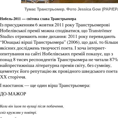
Тумас Транстрьомер. Фото Jessica Gow (PAP/EP
Нобель-2011 — світова слава Транстрьомера
Із присудженням 6 жовтня 2011 року Транстрьомерові
Нобелівської премії можна сподіватися, що Tranströmer
Studies отримають нове дихання: 2011 року перевидають
“Юнацькі вірші Транстрьомера” (2006), що далі, то більш
якісних досліджень творчості поета. І хоча інтернет-
опитування на сайті Нобелівських премій показує, що з
понад 8 тисяч респондентів Транстрьомера не читали 87% 
найпрестижніша літературна премія світу, без сумніву,
цементує його репутацію як провідного шведського поета
ХХ сторіччя.
І наостанок — ще один вірш Транстрьомера:
ДО-МАЖОР
Коли він ішов по вулиці після побачення,
сніг кружляв у повітрі.