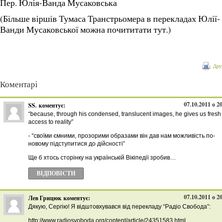
Пер. Юлія-Ванда Мусаковська
(Більше віршів Тумаса Транстрьомера в перекладах Юлії-
Ванди Мусаковської можна почититати тут.)
Дру
Коментарі
07.10.2011 о 2
SS.
коментує:
“because, through his condensed, translucent images, he gives us fresh
access to reality”
- “своїми ємними, прозорими образами він дав нам можливість по-
новому підступитися до дійсності”
Ще б хтось сторінку на українській Вікіпедії зробив…
ВІДПОВІCТИ
07.10.2011 о 2
Лев Грицюк
коментує:
Дякую, Сергію! Я відштовхувався від перекладу “Радіо Свобода”:
http://www.radiosvoboda.org/content/article/24351583.html.