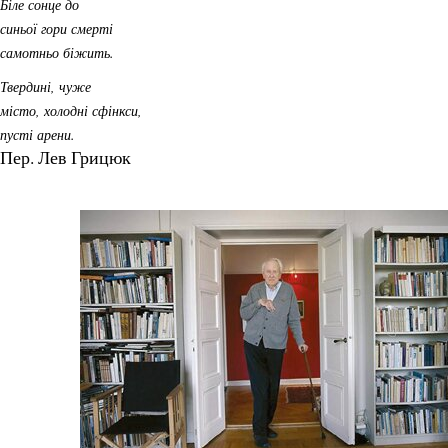
Біле сонце до
синьої гори смерті
самотньо біжить.
Твердині, чуже
місто, холодні сфінкси,
пусті арени.
Пер. Лев Грицюк