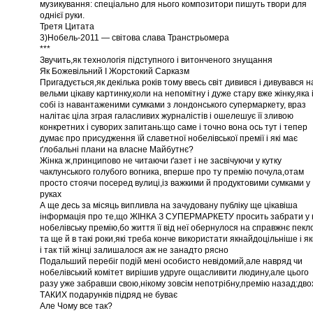
музикування: спеціально для нього композитори пишуть твори для
однієї руки.
Третя Цитата
3)Нобель-2011 — світова слава Транстрьомера
***
Звучить,як технологія підступного і витонченого знущання
Як Божевільний І Жорстокий Сарказм
Пригадується,як декілька років тому ввесь світ дивився і дивувався н
вельми цікаву картинку,коли на непомітну і дуже стару вже жінку,яка 
собі із навантаженими сумками з лондонського супермаркету, враз
налітає ціла зграя галасливих журналістів і ошелешує її зливою
конкретних і суворих запитань:що саме і точно вона ось тут і тепер
думає про присудження їй славетної нобелівської премії і які має
ґлобальні плани на власне Майбутнє?
Жінка ж,принципово не читаючи ґазет і не засвічуючи у кутку
чаклунського голубого вогника, вперше про ту премію почула,отам
просто стоячи посеред вулиці,із важкими й продуктовими сумками у
руках
А ще десь за місяць випливла на зачудовану публіку ще цікавіша
інформація про те,що ЖІНКА З СУПЕРМАРКЕТУ просить забрати у 
нобелівську премію,бо життя її від неї обернулося на справжнє пекл
та ще й в такі роки,які треба конче використати якнайдоцільніше і я
і так тій жінці залишалося аж не занадто рясно
Подальший перебіг подій мені особисто невідомий,але навряд чи
нобелівський комітет вирішив удруге ощасливити людину,але цього
разу уже забравши свою,нікому зовсім непотрібну,премію назад:дво
ТАКИХ подарунків підряд не буває
Але Чому все так?