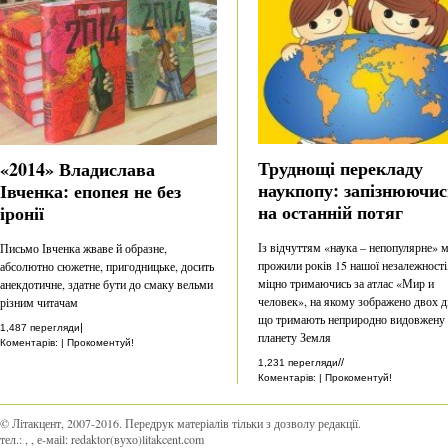
Труднощі перекладу
«2014» Владислава
наукпопу: запізнюючис
Івченка: епопея не без
на останній потяг
іронії
Із відчуттям «наука – непопулярне» 
Письмо Івченка жваве й образне,
прожили років 15 нашої незалежності
абсолютно сюжетне, пригодницьке, досить
міцно тримаючись за атлас «Мир и
анекдотичне, здатне бути до смаку вельми
человек», на якому зображено двох ді
різним читачам
що тримають неприродно видовжену
|
1,487 перегляди
планету Земля
Коментарів: | Прокоментуй!
//
1,231 перегляди
Коментарів: | Прокоментуй!
© Літакцент, 2007-2016
.
Передрук матеріалів тільки з дозволу редакції.
тел.:
,
, е-маіl:
redaktor(вухо)litakcent.com