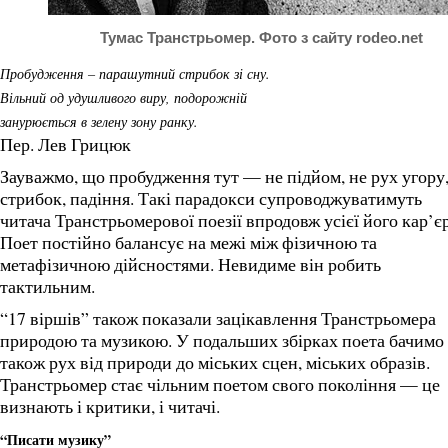
Тумас Транстрьомер. Фото з сайту rodeo.net
Пробудження – парашутний стрибок зі сну.
Вільний од удушливого виру, подорожній
занурюється в зелену зону ранку.
Пер. Лев Грицюк
Зауважмо, що пробудження тут — не підйом, не рух угору,
стрибок, падіння. Такі парадокси супроводжуватимуть
читача Транстрьомерової поезії впродовж усієї його кар’є
Поет постійно балансує на межі між фізичною та
метафізичною дійсностями. Невидиме він робить
тактильним.
“17 віршів” також показали зацікавлення Транстрьомера
природою та музикою. У подальших збірках поета бачимо
також рух від природи до міських сцен, міських образів.
Транстрьомер стає чільним поетом свого покоління — це
визнають і критики, і читачі.
“Писати музику”