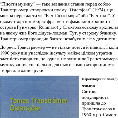
“Писати музику” — таке завдання ставив перед собою
Транстрьомер, створюючи поему “Östersjöar” (1974), що
можна перекласти як “Балтійські моря” або “Балтики”. У
цьому творі він збирає фрагменти фамільної хроніки з
острова Рунмарьо (Runmarö) у Стокгольмському архіпелаз
на якому жив його дідусь-лоцман. Тут, у старому будинку,
Транстрьомер проводив багато незабутніх літ у дитинстві.
До речі, Транстрьомер — не тільки поет, а й піаніст. І кол
1990 року він унаслідок інсульту майже цілком утратив
здатність говорити, це, однак, не зупинило Транстрьомера
музикування: спеціально для нього композитори пишуть
твори для однієї руки.
Перекладений понад 
мовами
Світова
популярність
прийшла до
Транстрьомера в
1960-х рр. Саме т