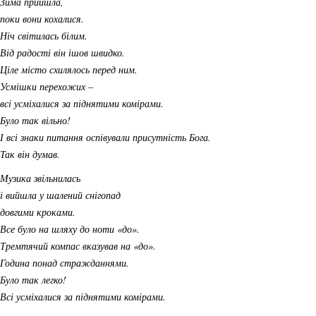
Зима прийшла,
поки вони кохалися.
Ніч світилась білим.
Від радості він ішов швидко.
Ціле місто схилялось перед ним.
Усмішки перехожих –
всі усміхалися за піднятими комірами.
Було так вільно!
І всі знаки питання оспівували присутність Бога.
Так він думав.
Музика звільнилась
і вийшла у шалений снігопад
довгими кроками.
Все було на шляху до ноти «до».
Тремтячий компас вказував на «до».
Година понад стражданнями.
Було так легко!
Всі усміхалися за піднятими комірами.