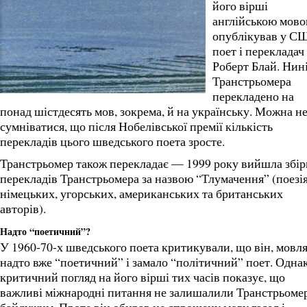
його вірші
англійською мов
опублікував у С
поет і перекладач
Роберт Блай. Нин
Транстрьомера
перекладено на
понад шістдесять мов, зокрема, й на українську. Можна н
сумніватися, що після Нобелівської премії кількість
перекладів цього шведського поета зросте.
Транстрьомер також перекладає — 1999 року вийшла збір
перекладів Транстрьомера за назвою “Тлумачення” (поезі
німецьких, угорських, американських та британських
авторів).
Надто “поетичний”?
У 1960-70-х шведського поета критикували, що він, мовля
надто вже “поетичний” і замало “політичний” поет. Одна
критичний погляд на його вірші тих часів показує, що
важливі міжнародні питання не залишалили Транстрьоме