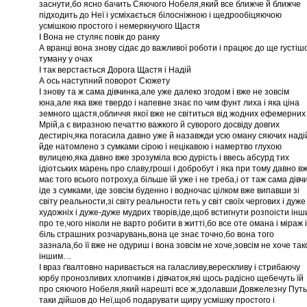
заснути,бо ясно бачить Сяючого Нобеля,який все ближче й ближче
підходить до Неї і усміхається білосніжною і щедрообіцяючою
усмішкою простого і немеркнучого Щастя
І Вона не стуляє повік до ранку
А вранці вона знову сідає до важливої роботи і працює до ще густіш
туману у очах
І так верстається Дорога Щастя і Надій
А ось наступний поворот Сюжету
І знову та ж сама дівчинка,але уже далеко згодом і вже не зовсім
юна,але яка вже твердо і напевне знає по чим фунт лиха і яка ціна
земного щастя,обличчя якої вже не світиться від жодних ефемерних
Мрій,а є виразною печаттю важкого й суворого досвіду довгих
дестиріч,яка погасила давно уже й назавжди усю оману сяючих надій
йде натомлено з сумками сірою і нецікавою і намертво глухою
вулицею,яка давно вже зрозуміла всю дурість і ввесь абсурд тих
ідіотських марень про славу,гроші і добробут і яка при тому давно в
має того всього потроху,а більше їй уже і не треба,і от таж сама дівч
іде з сумками, іде зовсім буденно і водночас цілком вже випавши зі
світу реальности,зі світу реальности геть у світ своїх чергових і дуже
художніх і дуже-дуже мудрих творів,іде,щоб встигнути розпоісти ін
про те,чого ніколи не варто робити в житті,бо все оте омана і міраж і
біль страшних розчарувань,вона це знає точно,бо вона того
зазнала,бо її вже не одуриш і вона зовсім не хоче,зовсім не хоче так
іншим…
І враз ґвалтовно наривається на галасливу,верескливу і стрибаючу
юрбу пронозливих хлопчиків і дівчаток,які щось радісно щебечуть їй
про сяючого Нобеля,який нарешті все ж,здолавши Довжелезну Путь
таки дійшов до Неї,щоб подарувати щиру усмішку простого і