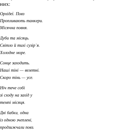
них:
Орхідеї. Повз
Пропливають танкери.
Місячна повня.
Дуби та місяць.
Світло й тихі сузір’я.
Холодне море.
Сонце заходить.
Наші тіні — велетні.
Скоро тінь — усе.
Ніч тече собі
зі сходу на захід у
темпі місяця.
Дві бабки, одна
із одною зчеплені,
продзижчали повз.