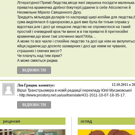
Літературної Премії Людства,місце якої змушена посідати маленька 
приватна крамничка дрібної біжутерії,удаючи із себе Абсолютне й
Неомильне Мірило Священного Духу.
Тридцять мільярдів доларів-то насправді щирі копійки для людства,
сума виділялася б одноразово,а далі вже була би тільки справа у
відсотках,але і досі це нещасне людство не спромоглося на такий
простий і очевидний крок.Чи винні ж в тім приватні й претензійні
крамнички,що вони такі злочинно малі?Хіба…
А може то все чахле і стихійне людство та досі ще ніяк не вилупиться
яйця,гадаючи,що досягло захмарних і досі ще ніким не чуваних,
страшних і сяючих висот?
Чи плачуть над тим зірки?
А може сміються ридма
ВІДПОВІCТИ
12.10.2011 о 2
Лев Грицюк
коментує:
Вірші Транстрьомера в новій редакції перекладу Юлії Мусаковської
- http://www.prostory.net.ua/ua/translate/431-2011-10-07-18-35-17.
ВІДПОВІCТИ
рецензія
огляд