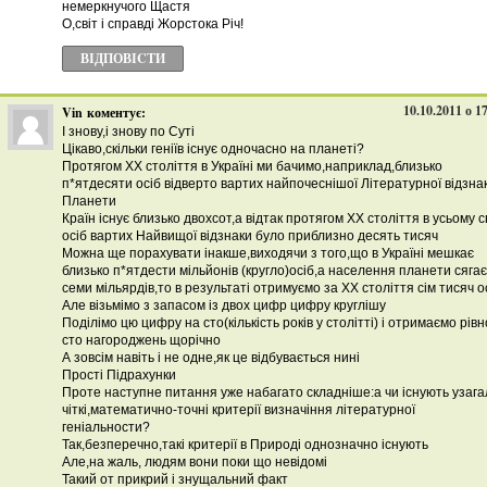
немеркнучого Щастя
О,світ і справді Жорстока Річ!
ВІДПОВІCТИ
10.10.2011 о 1
Vin
коментує:
І знову,і знову по Суті
Цікаво,скільки геніїв існує одночасно на планеті?
Протягом ХХ століття в Україні ми бачимо,наприклад,близько
п*ятдесяти осіб відверто вартих найпочеснішої Літературної відзна
Планети
Країн існує близько двохсот,а відтак протягом ХХ століття в усьому св
осіб вартих Найвищої відзнаки було приблизно десять тисяч
Можна ще порахувати інакше,виходячи з того,що в Україні мешкає
близько п*ятдести мільйонів (кругло)осіб,а населення планети сягає
семи мільярдів,то в результаті отримуємо за ХХ століття сім тисяч о
Але візьмімо з запасом із двох цифр цифру круглішу
Поділімо цю цифру на сто(кількість років у столітті) і отримаємо рівн
сто нагороджень щорічно
А зовсім навіть і не одне,як це відбувається нині
Прості Підрахунки
Проте наступне питання уже набагато складніше:а чи існують узага
чіткі,математично-точні критерії визначіння літературної
геніальности?
Так,безперечно,такі критерії в Природі однозначно існують
Але,на жаль, людям вони поки що невідомі
Такий от прикрий і знущальний факт