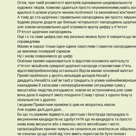
Отож, при такій розмитості критеріїв оцінювання шедевральности
художніх творів, помилки здаються просто неуникненними,навіть ко
вдалося б цілком усунути чинник політичної та економічної кон*юнкт
А тому до ста щорічних і правильних нагороджень ми просто змушен
будемо рішуче додати ще близько чотирьохсот нагороджень щорічн
але зовсім неправильних,щоб отримати круглу цифру у п*ятсот
П*ятсот щорічних нагороджень
Оце і є та саме цифра,про яку реально можна було б говорити,що в
справедлива
Маємо ж наразі тільки одне-єдине сиротливе і самотнє нагородженн
це викликає похмурий сарказм
Ну і знову повернімося до цифр
Оскільки премія нараховується із відсотків основного капіталу,то
п*ятсот мільйонів сумарної щорічної нагороди становитиме п*ять
відсотків(приблизно)від останнього.Відтак маємо основний капітал
Премії приблизно у десять мільярдів доларів.Нехай у
двадцять.Нехай(та хай їм так!) у тридцять із усима найнеймовірніш
накладками й запасами і непередбаченими ситуаціями-сума у
масштабах людства,погодьмося, зовсім не астрономічна,але саме
вона дала б нарешті змогу поєднати Славу і гроші з одного боку із
геніальністю з другого.
І жодним Приватним преміям із цим не впоратись ніколи.
Але ходімо далі,далі,далі…
Бо що то,скажемо відверто,за ідіотська і безґлузда процедура із
висуненням кандидатів на здобуття?А що як кандидата та просто
нема кому висунути або з якихось чисто житейських і чисто
організаційних причин чомусь не склалося,не склеїлося,не зійшлось
чи означає це,що геній від того вмить перестав би бути генієм і