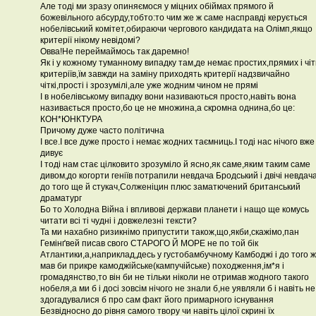
Але тоді ми зразу опиняємося у міцних обіймах прямого й
божевільного абсурду,тобто:то чим же ж саме насправді керується
нобелівський комітет,обираючи чергового кандидата на Олімп,якщо
критерії нікому невідомі?
Овва!Не переймаймось так даремно!
Як і у кожному туманному випадку там,де немає простих,прямих і чіт
критеріїв,їм завжди на заміну приходять критерії надзвичайно
чіткі,прості і зрозумілі,але уже жодним чином не прямі
І в нобелівському випадку вони називаються просто,навіть вона
називається просто,бо це не множина,а скромна однина,бо це:
КОН*ЮНКТУРА
Причому дуже часто політична
І все.І все дуже просто і немає жодних таємниць.І тоді нас нічого вже
дивує
І тоді нам стає цілковито зрозуміло й ясно,як саме,яким таким саме
дивом,до когорти геніїв потрапили невдача Бродський і двічі невдач
до того ще й стукач,Солженіцин плюс заматючений британський
драматург
Бо то Холодна Війна і впливові держави планети і нащо ще комусь
читати всі ті чудні і довжелезні тексти?
Та ми нахабно ризикнімо припустити також,що,якби,скажімо,пан
Гемінґвей писав свого СТАРОГО Й МОРЕ не по той бік
Атлантики,а,наприклад,десь у густобамбучному Камбоджі і до того ж
мав би прикре камоджійське(кампучійське) походження,ім*я і
громадянство,то він би не тільки ніколи не отримав жодного такого
нобеля,а ми б і досі зовсім нічого не знали б,не уявляли б і навіть не
здогадувалися б про сам факт його примарного існування
Безвідносно до рівня самого твору чи навіть цілої скрині їх