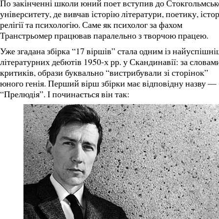
По закінченні школи юний поет вступив до Стокгольмськ
університету, де вивчав історію літератури, поетику, істо
релігії та психологію. Саме як психолог за фахом
Транстрьомер працював паралельно з творчою працею.
Уже згадана збірка “17 віршів” стала одним із найуспішн
літературних дебютів 1950-х рр. у Скандинавії: за словам
критиків, образи буквально “вистрибували зі сторінок”
юного генія. Перший вірш збірки має відповідну назву —
“Прелюдія”. І починається він так: