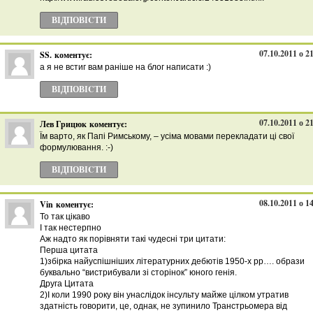
ВІДПОВІCТИ
07.10.2011 о 2
SS.
коментує:
а я не встиг вам раніше на блог написати :)
ВІДПОВІCТИ
07.10.2011 о 2
Лев Грицюк
коментує:
Їм варто, як Папі Римському, – усіма мовами перекладати ці свої
формулювання. :-)
ВІДПОВІCТИ
08.10.2011 о 1
Vin
коментує:
То так цікаво
І так нестерпно
Аж надто як порівняти такі чудесні три цитати:
Перша цитата
1)збірка найуспішніших літературних дебютів 1950-х рр…. образи
буквально “вистрибували зі сторінок” юного генія.
Друга Цитата
2)І коли 1990 року він унаслідок інсульту майже цілком утратив
здатність говорити, це, однак, не зупинило Транстрьомера від