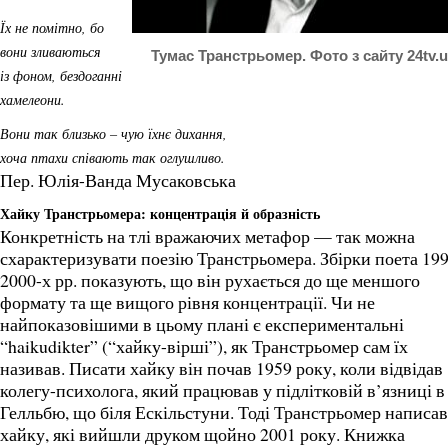
Їх не помітно, бо
вони зливаються
Тумас Транстрьомер. Фото з сайту 24tv.
із фоном, бездоганні
хамелеони.
Вони так близько – чую їхнє дихання,
хоча птахи співають так оглушливо.
Пер. Юлія-Ванда Мусаковська
Хайку Транстрьомера: концентрація й образність
Конкретність на тлі вражаючих метафор — так можна
схарактеризувати поезію Транстрьомера. Збірки поета 199
2000-х рр. показують, що він рухається до ще меншого
формату та ще вищого рівня концентрації. Чи не
найпоказовішими в цьому плані є експериментальні
“haikudikter” (“хайку-вірші”), як Транстрьомер сам їх
називав. Писати хайку він почав 1959 року, коли відвідав
колегу-психолога, який працював у підлітковій в’язниці в
Гелльбю, що біля Ескільстуни. Тоді Транстрьомер написав
хайку, які вийшли друком щойно 2001 року. Книжка