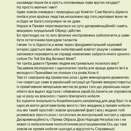
назавжди пішов би в сірість поповнивши лави крутих нездар?
Ну просто маячня і квит!
Адже зовсім очевидно і природньо,що Комітет Сам Мусить Шукати
геніїв в усих країнах людства,незалежно від того,окуповані вони чи
ні,бідні чи багаті,популярні чи не дуже.
Наразі ж Премія перетворилася на суто дискримінаційний і навіть
вишукано знущальний Обряд і дійство.
Бо претендує на те,чого фізично неспроможна забезпечити,а саме-
бути остаточним присудом талантів.
І може то із бідности,а може через фундаментальний науковий
інтерес,здається вже,ніби нобелівський комітет рішуче і навмисне
заповзвся перевірити,чи справді неможливо забрати нічого цінного 
собою По Той Бік Від Великої Межі?
Чи треба давати Премію людям екстремально похилого віку?
Так,авжеж,безперечно і однозначно треба,але краще давати їм її в
молодості.Принаймні не пізніше ста років.Хоча б.
Такі от сюрпризи від приватних,хоча і дуже міжнародних,крамничок.
І не секрет,що саме в українській ситуації ця Премія використовуєть
із примітивною імперською метою,як доказ того,що українська нація
нібито вся вщент відстала і обмежена украй,бо,бачите,не спромогл
ще ні разу на власного і такого блискучого нобеля.
Бо оцінити геніальність Коцюбинського,наприклад,для дяді Васі то 
одно,як взяти десятиметрову висоту і без жердини,а премія нобеля
ось він такий простий і зовсім зрозумілий факт.І все,і жодних тобі
розмов:все просто,ясно і остаточно,як контрольний постріл у скрон
Дискримінаційність і Пряма Образа Дією Народів Незубастих і не
хижих із небезпечним геополітичним розташуванням.Ось що таке
зовсім не премія нобеля сьогодні,а відсутність Справжньої