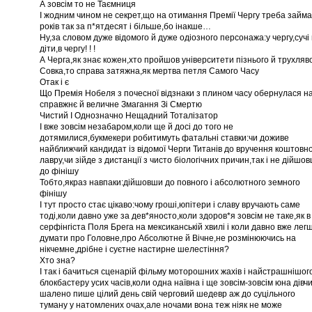
А зовсім то не Таємниця
І жодним чином не секрет,що на отимання Премії Чергу треба займ
років так за п*ятдесят і більше,бо інакше…
Ну,за словом дуже відомого й дуже одіозного персонажа:у чергу,сучі
діти,в чергу! ! !
А Черга,як знає кожен,хто пройшов університети пізнього й трухляв
Совка,то справа затяжна,як мертва петля Самого Часу
Отак і є
Що Премія Нобеля з почесної відзнаки з плином часу обернулася н
справжнє й величне Змагання Зі Смертю
Чистий І Однозначно Нещадний Тоталізатор
І вже зовсім незабаром,коли ще й досі до того не
дотямилися,букмекери робитимуть фатальні ставки:чи доживе
найближчий кандидат із відомої Черги Титанів до вручення коштовн
лавру,чи зійде з дистанції з чисто біологічних причин,так і не дійшо
до фінішу
Тобто,якраз навпаки:дійшовши до повного і абсолютного земного
фінішу
І тут просто стає цікаво:чому гроші,юпітери і славу вручають саме
тоді,коли давно уже за дев*яносто,коли здоров*я зовсім не таке,як в
серфінгіста Поля Брега на мексиканській хвилі і коли давно вже лег
думати про Головне,про Абсолютне й Вічне,не розмінюючись на
нікчемне,дрібне і суєтне настирне шелестіння?
Хто зна?
І так і бачиться сценарій фільму моторошних жахів і найстрашнішог
блокбастеру усих часів,коли одна наївна і ще зовсім-зовсім юна дівч
шалено пише цілий день свій черговий шедевр аж до суцільного
туману у натомлених очах,але ночами вона теж ніяк не може