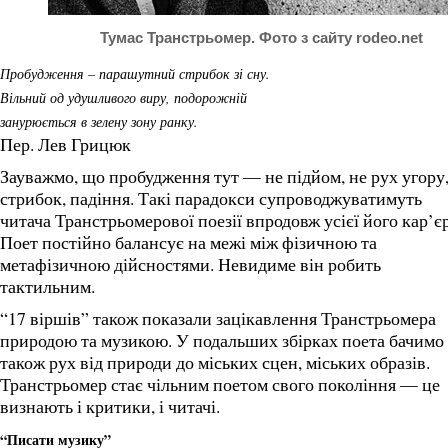
Тумас Транстрьомер. Фото з сайту rodeo.net
Пробудження – парашутний стрибок зі сну.
Вільний од удушливого виру, подорожній
занурюється в зелену зону ранку.
Пер. Лев Грицюк
Зауважмо, що пробудження тут — не підйом, не рух угору,
стрибок, падіння. Такі парадокси супроводжуватимуть
читача Транстрьомерової поезії впродовж усієї його кар’є
Поет постійно балансує на межі між фізичною та
метафізичною дійсностями. Невидиме він робить
тактильним.
“17 віршів” також показали зацікавлення Транстрьомера
природою та музикою. У подальших збірках поета бачимо
також рух від природи до міських сцен, міських образів.
Транстрьомер стає чільним поетом свого покоління — це
визнають і критики, і читачі.
“Писати музику”