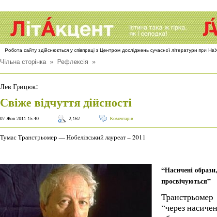
Робота сайту здійснюється у співпраці з Центром досліджень сучасної літератури при Н
Чільна сторінка
»
Рефлексія
»
:
Лев Грицюк
Свіже відчуття дійсності
07 Жов 2011 15:40
2,162
Коментарів
Тумас Транстрьомер — Нобелівський лауреат – 2011
“Насичені образи
просвічуються”
Транстрьомер
“через насичен