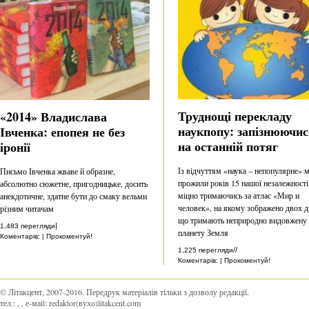
Труднощі перекладу
«2014» Владислава
наукпопу: запізнюючис
Івченка: епопея не без
на останній потяг
іронії
Із відчуттям «наука – непопулярне» 
Письмо Івченка жваве й образне,
прожили років 15 нашої незалежності
абсолютно сюжетне, пригодницьке, досить
міцно тримаючись за атлас «Мир и
анекдотичне, здатне бути до смаку вельми
человек», на якому зображено двох ді
різним читачам
що тримають неприродно видовжену
|
1,483 перегляди
планету Земля
Коментарів: | Прокоментуй!
//
1,225 перегляди
Коментарів: | Прокоментуй!
© Літакцент, 2007-2016
.
Передрук матеріалів тільки з дозволу редакції.
тел.:
,
, е-маіl:
redaktor(вухо)litakcent.com