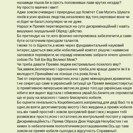
назавжди пішов би в сірість поповнивши лави крутих нездар?
Ну просто маячня і квит!
Адже зовсім очевидно і природньо,що Комітет Сам Мусить Шукати
геніїв в усих країнах людства,незалежно від того,окуповані вони чи
ні,бідні чи багаті,популярні чи не дуже.
Наразі ж Премія перетворилася на суто дискримінаційний і навіть
вишукано знущальний Обряд і дійство.
Бо претендує на те,чого фізично неспроможна забезпечити,а саме-
бути остаточним присудом талантів.
І може то із бідности,а може через фундаментальний науковий
інтерес,здається вже,ніби нобелівський комітет рішуче і навмисне
заповзвся перевірити,чи справді неможливо забрати нічого цінного 
собою По Той Бік Від Великої Межі?
Чи треба давати Премію людям екстремально похилого віку?
Так,авжеж,безперечно і однозначно треба,але краще давати їм її в
молодості.Принаймні не пізніше ста років.Хоча б.
Такі от сюрпризи від приватних,хоча і дуже міжнародних,крамничок.
І не секрет,що саме в українській ситуації ця Премія використовуєть
із примітивною імперською метою,як доказ того,що українська нація
нібито вся вщент відстала і обмежена украй,бо,бачите,не спромогл
ще ні разу на власного і такого блискучого нобеля.
Бо оцінити геніальність Коцюбинського,наприклад,для дяді Васі то 
одно,як взяти десятиметрову висоту і без жердини,а премія нобеля
ось він такий простий і зовсім зрозумілий факт.І все,і жодних тобі
розмов:все просто,ясно і остаточно,як контрольний постріл у скрон
Дискримінаційність і Пряма Образа Дією Народів Незубастих і не
хижих із небезпечним геополітичним розташуванням.Ось що таке
зовсім не премія нобеля сьогодні,а відсутність Справжньої