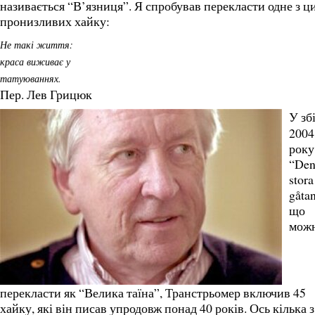
називається “В’язниця”. Я спробував перекласти одне з ц
пронизливих хайку:
Не такі життя:
краса виживає у
татуюваннях.
Пер. Лев Грицюк
У зб
2004
року
“De
stora
gåtan
що
мож
перекласти як “Велика таїна”, Транстрьомер включив 45
хайку, які він писав упродовж понад 40 років. Ось кілька з