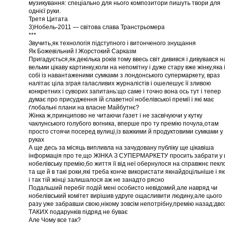
музикування: спеціально для нього композитори пишуть твори для
однієї руки.
Третя Цитата
3)Нобель-2011 — світова слава Транстрьомера
***
Звучить,як технологія підступного і витонченого знущання
Як Божевільний І Жорстокий Сарказм
Пригадується,як декілька років тому ввесь світ дивився і дивувався н
вельми цікаву картинку,коли на непомітну і дуже стару вже жінку,яка 
собі із навантаженими сумками з лондонського супермаркету, враз
налітає ціла зграя галасливих журналістів і ошелешує її зливою
конкретних і суворих запитань:що саме і точно вона ось тут і тепер
думає про присудження їй славетної нобелівської премії і які має
ґлобальні плани на власне Майбутнє?
Жінка ж,принципово не читаючи ґазет і не засвічуючи у кутку
чаклунського голубого вогника, вперше про ту премію почула,отам
просто стоячи посеред вулиці,із важкими й продуктовими сумками у
руках
А ще десь за місяць випливла на зачудовану публіку ще цікавіша
інформація про те,що ЖІНКА З СУПЕРМАРКЕТУ просить забрати у 
нобелівську премію,бо життя її від неї обернулося на справжнє пекл
та ще й в такі роки,які треба конче використати якнайдоцільніше і я
і так тій жінці залишалося аж не занадто рясно
Подальший перебіг подій мені особисто невідомий,але навряд чи
нобелівський комітет вирішив удруге ощасливити людину,але цього
разу уже забравши свою,нікому зовсім непотрібну,премію назад:дво
ТАКИХ подарунків підряд не буває
Але Чому все так?