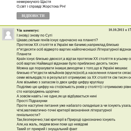
немеркнучого Щастя
О,світ і справді Жорстока Річ!
ВІДПОВІCТИ
10.10.2011 о 1
Vin
коментує:
І знову,і знову по Суті
Цікаво,скільки геніїв існує одночасно на планеті?
Протягом ХХ століття в Україні ми бачимо,наприклад,близько
п*ятдесяти осіб відверто вартих найпочеснішої Літературної відзна
Планети
Країн існує близько двохсот,а відтак протягом ХХ століття в усьому св
осіб вартих Найвищої відзнаки було приблизно десять тисяч
Можна ще порахувати інакше,виходячи з того,що в Україні мешкає
близько п*ятдести мільйонів (кругло)осіб,а населення планети сягає
семи мільярдів,то в результаті отримуємо за ХХ століття сім тисяч о
Але візьмімо з запасом із двох цифр цифру круглішу
Поділімо цю цифру на сто(кількість років у столітті) і отримаємо рівн
сто нагороджень щорічно
А зовсім навіть і не одне,як це відбувається нині
Прості Підрахунки
Проте наступне питання уже набагато складніше:а чи існують узага
чіткі,математично-точні критерії визначіння літературної
геніальности?
Так,безперечно,такі критерії в Природі однозначно існують
Але,на жаль, людям вони поки що невідомі
Такий от прикрий і знущальний факт