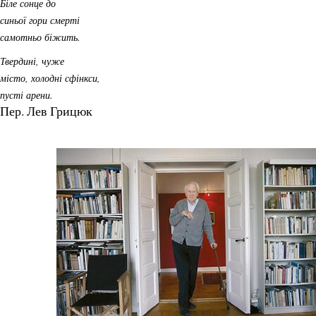
Біле сонце до
синьої гори смерті
самотньо біжить.
Твердині, чуже
місто, холодні сфінкси,
пусті арени.
Пер. Лев Грицюк