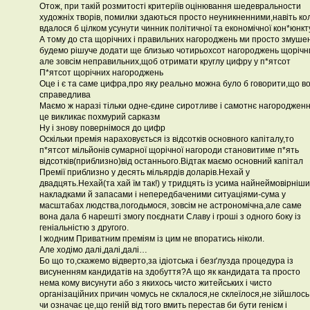
Отож, при такій розмитості критеріїв оцінювання шедевральности
художніх творів, помилки здаються просто неуникненними,навіть ко
вдалося б цілком усунути чинник політичної та економічної кон*юнкт
А тому до ста щорічних і правильних нагороджень ми просто змушен
будемо рішуче додати ще близько чотирьохсот нагороджень щорічн
але зовсім неправильних,щоб отримати круглу цифру у п*ятсот
П*ятсот щорічних нагороджень
Оце і є та саме цифра,про яку реально можна було б говорити,що в
справедлива
Маємо ж наразі тільки одне-єдине сиротливе і самотнє нагородженн
це викликає похмурий сарказм
Ну і знову повернімося до цифр
Оскільки премія нараховується із відсотків основного капіталу,то
п*ятсот мільйонів сумарної щорічної нагороди становитиме п*ять
відсотків(приблизно)від останнього.Відтак маємо основний капітал
Премії приблизно у десять мільярдів доларів.Нехай у
двадцять.Нехай(та хай їм так!) у тридцять із усима найнеймовірніш
накладками й запасами і непередбаченими ситуаціями-сума у
масштабах людства,погодьмося, зовсім не астрономічна,але саме
вона дала б нарешті змогу поєднати Славу і гроші з одного боку із
геніальністю з другого.
І жодним Приватним преміям із цим не впоратись ніколи.
Але ходімо далі,далі,далі…
Бо що то,скажемо відверто,за ідіотська і безґлузда процедура із
висуненням кандидатів на здобуття?А що як кандидата та просто
нема кому висунути або з якихось чисто житейських і чисто
організаційних причин чомусь не склалося,не склеїлося,не зійшлось
чи означає це,що геній від того вмить перестав би бути генієм і