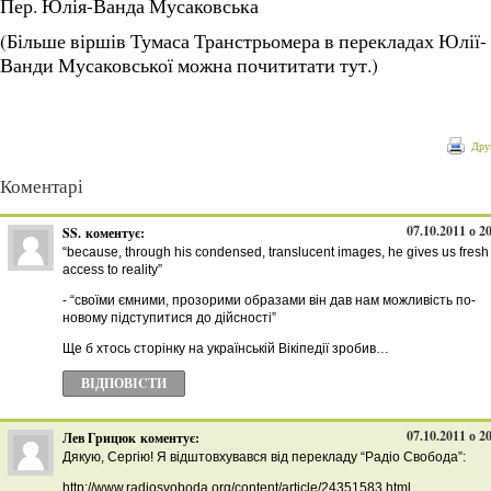
Пер. Юлія-Ванда Мусаковська
(Більше віршів Тумаса Транстрьомера в перекладах Юлії-
Ванди Мусаковської можна почититати тут.)
Дру
Коментарі
07.10.2011 о 2
SS.
коментує:
“because, through his condensed, translucent images, he gives us fresh
access to reality”
- “своїми ємними, прозорими образами він дав нам можливість по-
новому підступитися до дійсності”
Ще б хтось сторінку на українській Вікіпедії зробив…
ВІДПОВІCТИ
07.10.2011 о 2
Лев Грицюк
коментує:
Дякую, Сергію! Я відштовхувався від перекладу “Радіо Свобода”:
http://www.radiosvoboda.org/content/article/24351583.html.