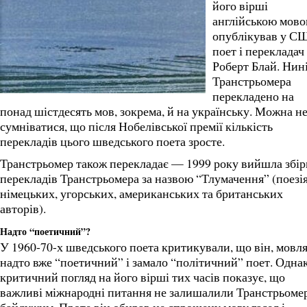
його вірші
англійською мов
опублікував у С
поет і перекладач
Роберт Блай. Нин
Транстрьомера
перекладено на
понад шістдесять мов, зокрема, й на українську. Можна н
сумніватися, що після Нобелівської премії кількість
перекладів цього шведського поета зросте.
Транстрьомер також перекладає — 1999 року вийшла збір
перекладів Транстрьомера за назвою “Тлумачення” (поезі
німецьких, угорських, американських та британських
авторів).
Надто “поетичний”?
У 1960-70-х шведського поета критикували, що він, мовля
надто вже “поетичний” і замало “політичний” поет. Одна
критичний погляд на його вірші тих часів показує, що
важливі міжнародні питання не залишалили Транстрьоме