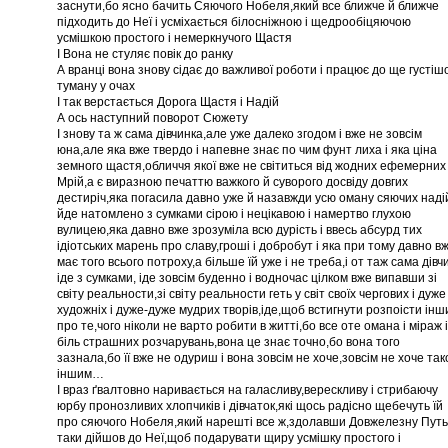
заснути,бо ясно бачить Сяючого Нобеля,який все ближче й ближче
підходить до Неї і усміхається білосніжною і щедрообіцяючою
усмішкою простого і немеркнучого Щастя
І Вона не стуляє повік до ранку
А вранці вона знову сідає до важливої роботи і працює до ще густіш
туману у очах
І так верстається Дорога Щастя і Надій
А ось наступний поворот Сюжету
І знову та ж сама дівчинка,але уже далеко згодом і вже не зовсім
юна,але яка вже твердо і напевне знає по чим фунт лиха і яка ціна
земного щастя,обличчя якої вже не світиться від жодних ефемерних
Мрій,а є виразною печаттю важкого й суворого досвіду довгих
дестиріч,яка погасила давно уже й назавжди усю оману сяючих надій
йде натомлено з сумками сірою і нецікавою і намертво глухою
вулицею,яка давно вже зрозуміла всю дурість і ввесь абсурд тих
ідіотських марень про славу,гроші і добробут і яка при тому давно в
має того всього потроху,а більше їй уже і не треба,і от таж сама дівч
іде з сумками, іде зовсім буденно і водночас цілком вже випавши зі
світу реальности,зі світу реальности геть у світ своїх чергових і дуже
художніх і дуже-дуже мудрих творів,іде,щоб встигнути розпоісти ін
про те,чого ніколи не варто робити в житті,бо все оте омана і міраж і
біль страшних розчарувань,вона це знає точно,бо вона того
зазнала,бо її вже не одуриш і вона зовсім не хоче,зовсім не хоче так
іншим…
І враз ґвалтовно наривається на галасливу,верескливу і стрибаючу
юрбу пронозливих хлопчиків і дівчаток,які щось радісно щебечуть їй
про сяючого Нобеля,який нарешті все ж,здолавши Довжелезну Путь
таки дійшов до Неї,щоб подарувати щиру усмішку простого і