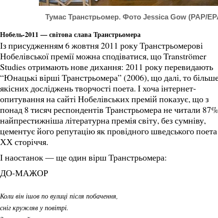
Тумас Транстрьомер. Фото Jessica Gow (PAP/EP
Нобель-2011 — світова слава Транстрьомера
Із присудженням 6 жовтня 2011 року Транстрьомерові
Нобелівської премії можна сподіватися, що Tranströmer
Studies отримають нове дихання: 2011 року перевидають
“Юнацькі вірші Транстрьомера” (2006), що далі, то більш
якісних досліджень творчості поета. І хоча інтернет-
опитування на сайті Нобелівських премій показує, що з
понад 8 тисяч респондентів Транстрьомера не читали 87% 
найпрестижніша літературна премія світу, без сумніву,
цементує його репутацію як провідного шведського поета
ХХ сторіччя.
І наостанок — ще один вірш Транстрьомера:
ДО-МАЖОР
Коли він ішов по вулиці після побачення,
сніг кружляв у повітрі.