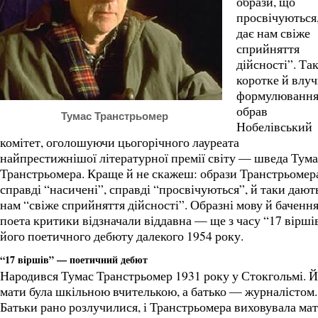
образи, що
просвічуються
дає нам свіже
сприйняття
дійсності”. Та
коротке й влу
формулюванн
обрав
Тумас Транстрьомер
Нобелівський
комітет, оголошуючи цьогорічного лауреата
найпрестижнішої літературної премії світу — шведа Тума
Транстрьомера. Краще й не скажеш: образи Транстрьомер
справді “насичені”, справді “просвічуються”, й таки дают
нам “свіже сприйняття дійсності”. Образні мову й баченн
поета критики відзначали віддавна — ще з часу “17 вірші
його поетичного дебюту далекого 1954 року.
“17 віршів” — поетичний дебют
Народився Тумас Транстрьомер 1931 року у Стокгольмі. 
мати була шкільною вчителькою, а батько — журналістом.
Батьки рано розлучилися, і Транстрьомера виховувала мат