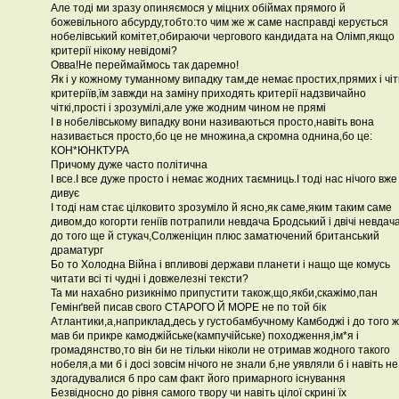
Але тоді ми зразу опиняємося у міцних обіймах прямого й
божевільного абсурду,тобто:то чим же ж саме насправді керується
нобелівський комітет,обираючи чергового кандидата на Олімп,якщо
критерії нікому невідомі?
Овва!Не переймаймось так даремно!
Як і у кожному туманному випадку там,де немає простих,прямих і чіт
критеріїв,їм завжди на заміну приходять критерії надзвичайно
чіткі,прості і зрозумілі,але уже жодним чином не прямі
І в нобелівському випадку вони називаються просто,навіть вона
називається просто,бо це не множина,а скромна однина,бо це:
КОН*ЮНКТУРА
Причому дуже часто політична
І все.І все дуже просто і немає жодних таємниць.І тоді нас нічого вже
дивує
І тоді нам стає цілковито зрозуміло й ясно,як саме,яким таким саме
дивом,до когорти геніїв потрапили невдача Бродський і двічі невдач
до того ще й стукач,Солженіцин плюс заматючений британський
драматург
Бо то Холодна Війна і впливові держави планети і нащо ще комусь
читати всі ті чудні і довжелезні тексти?
Та ми нахабно ризикнімо припустити також,що,якби,скажімо,пан
Гемінґвей писав свого СТАРОГО Й МОРЕ не по той бік
Атлантики,а,наприклад,десь у густобамбучному Камбоджі і до того ж
мав би прикре камоджійське(кампучійське) походження,ім*я і
громадянство,то він би не тільки ніколи не отримав жодного такого
нобеля,а ми б і досі зовсім нічого не знали б,не уявляли б і навіть не
здогадувалися б про сам факт його примарного існування
Безвідносно до рівня самого твору чи навіть цілої скрині їх