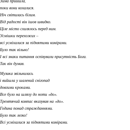
Зима прийшла,
поки вони кохалися.
Ніч світилась білим.
Від радості він ішов швидко.
Ціле місто схилялось перед ним.
Усмішки перехожих –
всі усміхалися за піднятими комірами.
Було так вільно!
І всі знаки питання оспівували присутність Бога.
Так він думав.
Музика звільнилась
і вийшла у шалений снігопад
довгими кроками.
Все було на шляху до ноти «до».
Тремтячий компас вказував на «до».
Година понад стражданнями.
Було так легко!
Всі усміхалися за піднятими комірами.