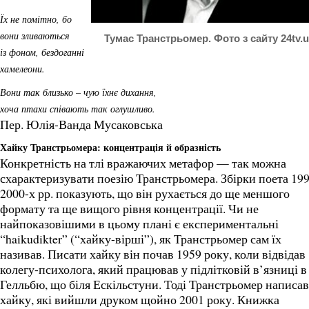
Їх не помітно, бо
вони зливаються
Тумас Транстрьомер. Фото з сайту 24tv.
із фоном, бездоганні
хамелеони.
Вони так близько – чую їхнє дихання,
хоча птахи співають так оглушливо.
Пер. Юлія-Ванда Мусаковська
Хайку Транстрьомера: концентрація й образність
Конкретність на тлі вражаючих метафор — так можна
схарактеризувати поезію Транстрьомера. Збірки поета 199
2000-х рр. показують, що він рухається до ще меншого
формату та ще вищого рівня концентрації. Чи не
найпоказовішими в цьому плані є експериментальні
“haikudikter” (“хайку-вірші”), як Транстрьомер сам їх
називав. Писати хайку він почав 1959 року, коли відвідав
колегу-психолога, який працював у підлітковій в’язниці в
Гелльбю, що біля Ескільстуни. Тоді Транстрьомер написав
хайку, які вийшли друком щойно 2001 року. Книжка