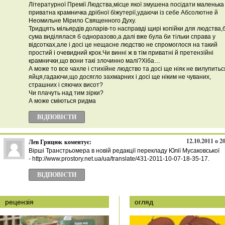
Літературної Премії Людства,місце якої змушена посідати маленька 
приватна крамничка дрібної біжутерії,удаючи із себе Абсолютне й
Неомильне Мірило Священного Духу.
Тридцять мільярдів доларів-то насправді щирі копійки для людства,
сума виділялася б одноразово,а далі вже була би тільки справа у
відсотках,але і досі це нещасне людство не спромоглося на такий
простий і очевидний крок.Чи винні ж в тім приватні й претензійні
крамнички,що вони такі злочинно малі?Хіба…
А може то все чахле і стихійне людство та досі ще ніяк не вилупиться
яйця,гадаючи,що досягло захмарних і досі ще ніким не чуваних,
страшних і сяючих висот?
Чи плачуть над тим зірки?
А може сміються ридма
ВІДПОВІCТИ
12.10.2011 о 2
Лев Грицюк
коментує:
Вірші Транстрьомера в новій редакції перекладу Юлії Мусаковської
- http://www.prostory.net.ua/ua/translate/431-2011-10-07-18-35-17.
ВІДПОВІCТИ
рецензія
огляд