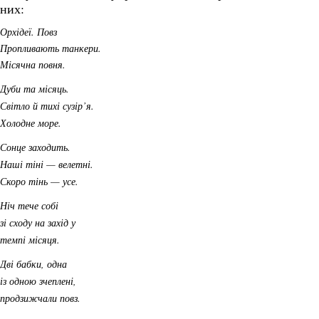
них:
Орхідеї. Повз
Пропливають танкери.
Місячна повня.
Дуби та місяць.
Світло й тихі сузір’я.
Холодне море.
Сонце заходить.
Наші тіні — велетні.
Скоро тінь — усе.
Ніч тече собі
зі сходу на захід у
темпі місяця.
Дві бабки, одна
із одною зчеплені,
продзижчали повз.