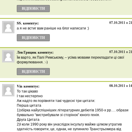
ВІДПОВІCТИ
07.10.2011 о 2
SS.
коментує:
а я не встиг вам раніше на блог написати :)
ВІДПОВІCТИ
07.10.2011 о 2
Лев Грицюк
коментує:
Їм варто, як Папі Римському, – усіма мовами перекладати ці свої
формулювання. :-)
ВІДПОВІCТИ
08.10.2011 о 1
Vin
коментує:
То так цікаво
І так нестерпно
Аж надто як порівняти такі чудесні три цитати:
Перша цитата
1)збірка найуспішніших літературних дебютів 1950-х рр…. образи
буквально “вистрибували зі сторінок” юного генія.
Друга Цитата
2)І коли 1990 року він унаслідок інсульту майже цілком утратив
здатність говорити, це, однак, не зупинило Транстрьомера від