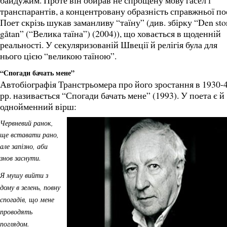
байдужим. Проте він обирав не спрощену мову гасел і
транспарантів, а концентровану образність справжньої пое
Поет скрізь шукав заманливу “таїну” (див. збірку “Den sto
gåtan” (“Велика таїна”) (2004)), що ховається в щоденній
реальності. У секуляризованій Швеції й релігія була для
нього цією “великою таїною”.
“Спогади бачать мене”
Автобіографія Транстрьомера про його зростання в 1930-
рр. називається “Спогади бачать мене” (1993). У поета є й
однойменний вірш:
Червневий ранок,
ще вставати рано,
але запізно, аби
знов заснути.
Я мушу вийти з
дому в зелень, повну
спогадів, що мене
проводять
поглядом.