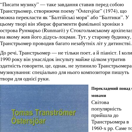
“Писати музику” — таке завдання ставив перед собою
Транстрьомер, створюючи поему “Östersjöar” (1974), що
можна перекласти як “Балтійські моря” або “Балтики”. У
цьому творі він збирає фрагменти фамільної хроніки з
острова Рунмарьо (Runmarö) у Стокгольмському архіпелаз
на якому жив його дідусь-лоцман. Тут, у старому будинку,
Транстрьомер проводив багато незабутніх літ у дитинстві.
До речі, Транстрьомер — не тільки поет, а й піаніст. І кол
1990 року він унаслідок інсульту майже цілком утратив
здатність говорити, це, однак, не зупинило Транстрьомера
музикування: спеціально для нього композитори пишуть
твори для однієї руки.
Перекладений понад 
мовами
Світова
популярність
прийшла до
Транстрьомера в
1960-х рр. Саме т