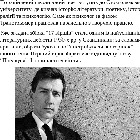
По закінченні школи юний поет вступив до Стокгольмськ
університету, де вивчав історію літератури, поетику, істо
релігії та психологію. Саме як психолог за фахом
Транстрьомер працював паралельно з творчою працею.
Уже згадана збірка “17 віршів” стала одним із найуспішн
літературних дебютів 1950-х рр. у Скандинавії: за словам
критиків, образи буквально “вистрибували зі сторінок”
юного генія. Перший вірш збірки має відповідну назву —
“Прелюдія”. І починається він так: