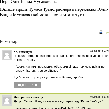
Пер. Юлія-Ванда Мусаковська
(Більше віршів Тумаса Транстрьомера в перекладах Юлії-
Ванди Мусаковської можна почититати тут.)
Дру
Коментарі
07.10.2011 о 2
SS.
коментує:
“because, through his condensed, translucent images, he gives us fresh
access to reality”
- “своїми ємними, прозорими образами він дав нам можливість по-
новому підступитися до дійсності”
Ще б хтось сторінку на українській Вікіпедії зробив…
ВІДПОВІCТИ
07.10.2011 о 2
Лев Грицюк
коментує:
Дякую, Сергію! Я відштовхувався від перекладу “Радіо Свобода”:
http://www.radiosvoboda.org/content/article/24351583.html.