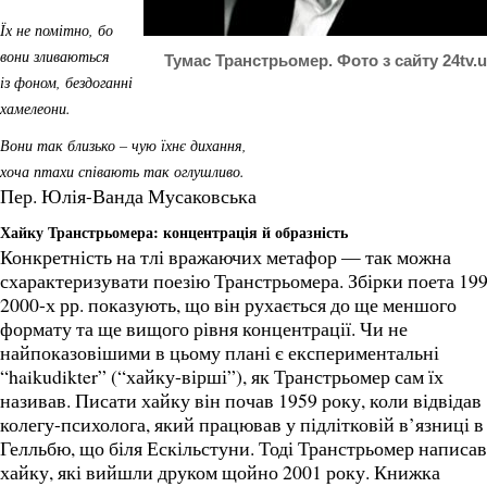
Їх не помітно, бо
вони зливаються
Тумас Транстрьомер. Фото з сайту 24tv.
із фоном, бездоганні
хамелеони.
Вони так близько – чую їхнє дихання,
хоча птахи співають так оглушливо.
Пер. Юлія-Ванда Мусаковська
Хайку Транстрьомера: концентрація й образність
Конкретність на тлі вражаючих метафор — так можна
схарактеризувати поезію Транстрьомера. Збірки поета 199
2000-х рр. показують, що він рухається до ще меншого
формату та ще вищого рівня концентрації. Чи не
найпоказовішими в цьому плані є експериментальні
“haikudikter” (“хайку-вірші”), як Транстрьомер сам їх
називав. Писати хайку він почав 1959 року, коли відвідав
колегу-психолога, який працював у підлітковій в’язниці в
Гелльбю, що біля Ескільстуни. Тоді Транстрьомер написав
хайку, які вийшли друком щойно 2001 року. Книжка