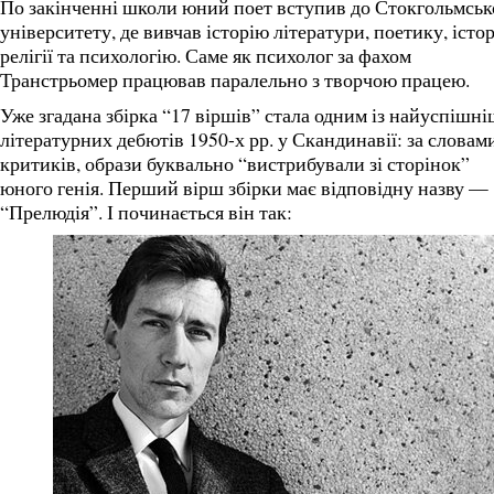
По закінченні школи юний поет вступив до Стокгольмськ
університету, де вивчав історію літератури, поетику, істо
релігії та психологію. Саме як психолог за фахом
Транстрьомер працював паралельно з творчою працею.
Уже згадана збірка “17 віршів” стала одним із найуспішн
літературних дебютів 1950-х рр. у Скандинавії: за словам
критиків, образи буквально “вистрибували зі сторінок”
юного генія. Перший вірш збірки має відповідну назву —
“Прелюдія”. І починається він так: