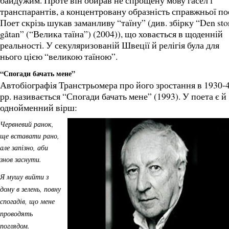
байдужим. Проте він обирав не спрощену мову гасел і
транспарантів, а концентровану образність справжньої пое
Поет скрізь шукав заманливу “таїну” (див. збірку “Den sto
gåtan” (“Велика таїна”) (2004)), що ховається в щоденній
реальності. У секуляризованій Швеції й релігія була для
нього цією “великою таїною”.
“Спогади бачать мене”
Автобіографія Транстрьомера про його зростання в 1930-
рр. називається “Спогади бачать мене” (1993). У поета є й
однойменний вірш:
Червневий ранок,
ще вставати рано,
але запізно, аби
знов заснути.
Я мушу вийти з
дому в зелень, повну
спогадів, що мене
проводять
поглядом.