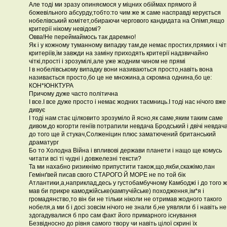
Але тоді ми зразу опиняємося у міцних обіймах прямого й
божевільного абсурду,тобто:то чим же ж саме насправді керується
нобелівський комітет,обираючи чергового кандидата на Олімп,якщо
критерії нікому невідомі?
Овва!Не переймаймось так даремно!
Як і у кожному туманному випадку там,де немає простих,прямих і чіт
критеріїв,їм завжди на заміну приходять критерії надзвичайно
чіткі,прості і зрозумілі,але уже жодним чином не прямі
І в нобелівському випадку вони називаються просто,навіть вона
називається просто,бо це не множина,а скромна однина,бо це:
КОН*ЮНКТУРА
Причому дуже часто політична
І все.І все дуже просто і немає жодних таємниць.І тоді нас нічого вже
дивує
І тоді нам стає цілковито зрозуміло й ясно,як саме,яким таким саме
дивом,до когорти геніїв потрапили невдача Бродський і двічі невдач
до того ще й стукач,Солженіцин плюс заматючений британський
драматург
Бо то Холодна Війна і впливові держави планети і нащо ще комусь
читати всі ті чудні і довжелезні тексти?
Та ми нахабно ризикнімо припустити також,що,якби,скажімо,пан
Гемінґвей писав свого СТАРОГО Й МОРЕ не по той бік
Атлантики,а,наприклад,десь у густобамбучному Камбоджі і до того ж
мав би прикре камоджійське(кампучійське) походження,ім*я і
громадянство,то він би не тільки ніколи не отримав жодного такого
нобеля,а ми б і досі зовсім нічого не знали б,не уявляли б і навіть не
здогадувалися б про сам факт його примарного існування
Безвідносно до рівня самого твору чи навіть цілої скрині їх