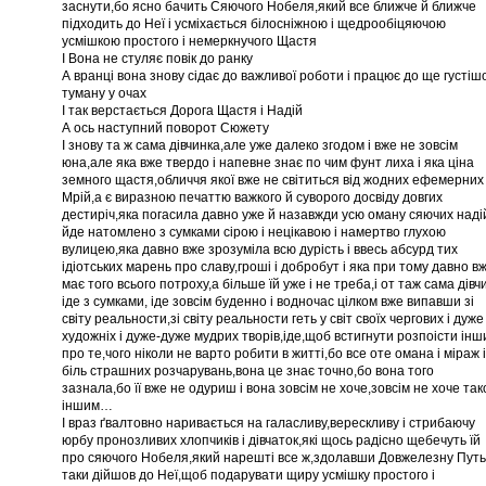
заснути,бо ясно бачить Сяючого Нобеля,який все ближче й ближче
підходить до Неї і усміхається білосніжною і щедрообіцяючою
усмішкою простого і немеркнучого Щастя
І Вона не стуляє повік до ранку
А вранці вона знову сідає до важливої роботи і працює до ще густіш
туману у очах
І так верстається Дорога Щастя і Надій
А ось наступний поворот Сюжету
І знову та ж сама дівчинка,але уже далеко згодом і вже не зовсім
юна,але яка вже твердо і напевне знає по чим фунт лиха і яка ціна
земного щастя,обличчя якої вже не світиться від жодних ефемерних
Мрій,а є виразною печаттю важкого й суворого досвіду довгих
дестиріч,яка погасила давно уже й назавжди усю оману сяючих надій
йде натомлено з сумками сірою і нецікавою і намертво глухою
вулицею,яка давно вже зрозуміла всю дурість і ввесь абсурд тих
ідіотських марень про славу,гроші і добробут і яка при тому давно в
має того всього потроху,а більше їй уже і не треба,і от таж сама дівч
іде з сумками, іде зовсім буденно і водночас цілком вже випавши зі
світу реальности,зі світу реальности геть у світ своїх чергових і дуже
художніх і дуже-дуже мудрих творів,іде,щоб встигнути розпоісти ін
про те,чого ніколи не варто робити в житті,бо все оте омана і міраж і
біль страшних розчарувань,вона це знає точно,бо вона того
зазнала,бо її вже не одуриш і вона зовсім не хоче,зовсім не хоче так
іншим…
І враз ґвалтовно наривається на галасливу,верескливу і стрибаючу
юрбу пронозливих хлопчиків і дівчаток,які щось радісно щебечуть їй
про сяючого Нобеля,який нарешті все ж,здолавши Довжелезну Путь
таки дійшов до Неї,щоб подарувати щиру усмішку простого і