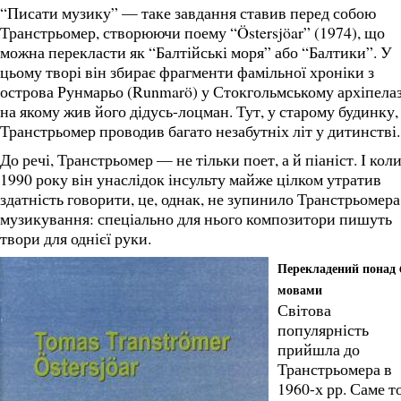
“Писати музику” — таке завдання ставив перед собою
Транстрьомер, створюючи поему “Östersjöar” (1974), що
можна перекласти як “Балтійські моря” або “Балтики”. У
цьому творі він збирає фрагменти фамільної хроніки з
острова Рунмарьо (Runmarö) у Стокгольмському архіпелаз
на якому жив його дідусь-лоцман. Тут, у старому будинку,
Транстрьомер проводив багато незабутніх літ у дитинстві.
До речі, Транстрьомер — не тільки поет, а й піаніст. І кол
1990 року він унаслідок інсульту майже цілком утратив
здатність говорити, це, однак, не зупинило Транстрьомера
музикування: спеціально для нього композитори пишуть
твори для однієї руки.
Перекладений понад 
мовами
Світова
популярність
прийшла до
Транстрьомера в
1960-х рр. Саме т