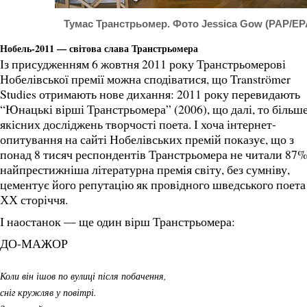
Тумас Транстрьомер. Фото Jessica Gow (PAP/EP
Нобель-2011 — світова слава Транстрьомера
Із присудженням 6 жовтня 2011 року Транстрьомерові
Нобелівської премії можна сподіватися, що Tranströmer
Studies отримають нове дихання: 2011 року перевидають
“Юнацькі вірші Транстрьомера” (2006), що далі, то більш
якісних досліджень творчості поета. І хоча інтернет-
опитування на сайті Нобелівських премій показує, що з
понад 8 тисяч респондентів Транстрьомера не читали 87% 
найпрестижніша літературна премія світу, без сумніву,
цементує його репутацію як провідного шведського поета
ХХ сторіччя.
І наостанок — ще один вірш Транстрьомера:
ДО-МАЖОР
Коли він ішов по вулиці після побачення,
сніг кружляв у повітрі.