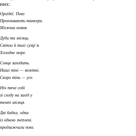
них:
Орхідеї. Повз
Пропливають танкери.
Місячна повня.
Дуби та місяць.
Світло й тихі сузір’я.
Холодне море.
Сонце заходить.
Наші тіні — велетні.
Скоро тінь — усе.
Ніч тече собі
зі сходу на захід у
темпі місяця.
Дві бабки, одна
із одною зчеплені,
продзижчали повз.