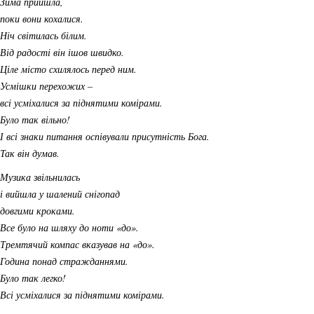
Зима прийшла,
поки вони кохалися.
Ніч світилась білим.
Від радості він ішов швидко.
Ціле місто схилялось перед ним.
Усмішки перехожих –
всі усміхалися за піднятими комірами.
Було так вільно!
І всі знаки питання оспівували присутність Бога.
Так він думав.
Музика звільнилась
і вийшла у шалений снігопад
довгими кроками.
Все було на шляху до ноти «до».
Тремтячий компас вказував на «до».
Година понад стражданнями.
Було так легко!
Всі усміхалися за піднятими комірами.