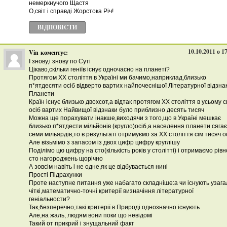
немеркнучого Щастя
О,світ і справді Жорстока Річ!
ВІДПОВІCТИ
10.10.2011 о 1
Vin
коментує:
І знову,і знову по Суті
Цікаво,скільки геніїв існує одночасно на планеті?
Протягом ХХ століття в Україні ми бачимо,наприклад,близько
п*ятдесяти осіб відверто вартих найпочеснішої Літературної відзна
Планети
Країн існує близько двохсот,а відтак протягом ХХ століття в усьому св
осіб вартих Найвищої відзнаки було приблизно десять тисяч
Можна ще порахувати інакше,виходячи з того,що в Україні мешкає
близько п*ятдести мільйонів (кругло)осіб,а населення планети сягає
семи мільярдів,то в результаті отримуємо за ХХ століття сім тисяч о
Але візьмімо з запасом із двох цифр цифру круглішу
Поділімо цю цифру на сто(кількість років у столітті) і отримаємо рівн
сто нагороджень щорічно
А зовсім навіть і не одне,як це відбувається нині
Прості Підрахунки
Проте наступне питання уже набагато складніше:а чи існують узага
чіткі,математично-точні критерії визначіння літературної
геніальности?
Так,безперечно,такі критерії в Природі однозначно існують
Але,на жаль, людям вони поки що невідомі
Такий от прикрий і знущальний факт