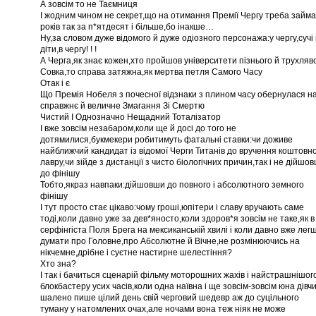
А зовсім то не Таємниця
І жодним чином не секрет,що на отимання Премії Чергу треба займ
років так за п*ятдесят і більше,бо інакше…
Ну,за словом дуже відомого й дуже одіозного персонажа:у чергу,сучі
діти,в чергу! ! !
А Черга,як знає кожен,хто пройшов університети пізнього й трухляв
Совка,то справа затяжна,як мертва петля Самого Часу
Отак і є
Що Премія Нобеля з почесної відзнаки з плином часу обернулася н
справжнє й величне Змагання Зі Смертю
Чистий І Однозначно Нещадний Тоталізатор
І вже зовсім незабаром,коли ще й досі до того не
дотямилися,букмекери робитимуть фатальні ставки:чи доживе
найближчий кандидат із відомої Черги Титанів до вручення коштовн
лавру,чи зійде з дистанції з чисто біологічних причин,так і не дійшо
до фінішу
Тобто,якраз навпаки:дійшовши до повного і абсолютного земного
фінішу
І тут просто стає цікаво:чому гроші,юпітери і славу вручають саме
тоді,коли давно уже за дев*яносто,коли здоров*я зовсім не таке,як в
серфінгіста Поля Брега на мексиканській хвилі і коли давно вже лег
думати про Головне,про Абсолютне й Вічне,не розмінюючись на
нікчемне,дрібне і суєтне настирне шелестіння?
Хто зна?
І так і бачиться сценарій фільму моторошних жахів і найстрашнішог
блокбастеру усих часів,коли одна наївна і ще зовсім-зовсім юна дівч
шалено пише цілий день свій черговий шедевр аж до суцільного
туману у натомлених очах,але ночами вона теж ніяк не може