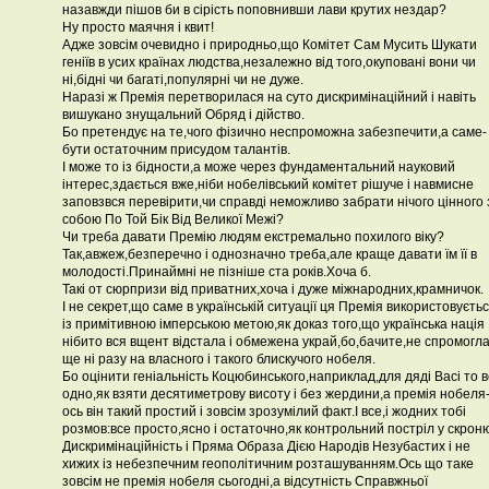
назавжди пішов би в сірість поповнивши лави крутих нездар?
Ну просто маячня і квит!
Адже зовсім очевидно і природньо,що Комітет Сам Мусить Шукати
геніїв в усих країнах людства,незалежно від того,окуповані вони чи
ні,бідні чи багаті,популярні чи не дуже.
Наразі ж Премія перетворилася на суто дискримінаційний і навіть
вишукано знущальний Обряд і дійство.
Бо претендує на те,чого фізично неспроможна забезпечити,а саме-
бути остаточним присудом талантів.
І може то із бідности,а може через фундаментальний науковий
інтерес,здається вже,ніби нобелівський комітет рішуче і навмисне
заповзвся перевірити,чи справді неможливо забрати нічого цінного 
собою По Той Бік Від Великої Межі?
Чи треба давати Премію людям екстремально похилого віку?
Так,авжеж,безперечно і однозначно треба,але краще давати їм її в
молодості.Принаймні не пізніше ста років.Хоча б.
Такі от сюрпризи від приватних,хоча і дуже міжнародних,крамничок.
І не секрет,що саме в українській ситуації ця Премія використовуєть
із примітивною імперською метою,як доказ того,що українська нація
нібито вся вщент відстала і обмежена украй,бо,бачите,не спромогл
ще ні разу на власного і такого блискучого нобеля.
Бо оцінити геніальність Коцюбинського,наприклад,для дяді Васі то 
одно,як взяти десятиметрову висоту і без жердини,а премія нобеля
ось він такий простий і зовсім зрозумілий факт.І все,і жодних тобі
розмов:все просто,ясно і остаточно,як контрольний постріл у скрон
Дискримінаційність і Пряма Образа Дією Народів Незубастих і не
хижих із небезпечним геополітичним розташуванням.Ось що таке
зовсім не премія нобеля сьогодні,а відсутність Справжньої