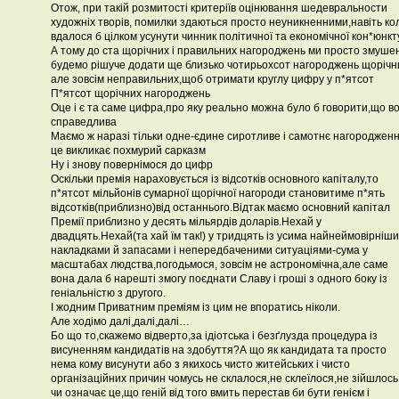
Отож, при такій розмитості критеріїв оцінювання шедевральности
художніх творів, помилки здаються просто неуникненними,навіть ко
вдалося б цілком усунути чинник політичної та економічної кон*юнкт
А тому до ста щорічних і правильних нагороджень ми просто змушен
будемо рішуче додати ще близько чотирьохсот нагороджень щорічн
але зовсім неправильних,щоб отримати круглу цифру у п*ятсот
П*ятсот щорічних нагороджень
Оце і є та саме цифра,про яку реально можна було б говорити,що в
справедлива
Маємо ж наразі тільки одне-єдине сиротливе і самотнє нагородженн
це викликає похмурий сарказм
Ну і знову повернімося до цифр
Оскільки премія нараховується із відсотків основного капіталу,то
п*ятсот мільйонів сумарної щорічної нагороди становитиме п*ять
відсотків(приблизно)від останнього.Відтак маємо основний капітал
Премії приблизно у десять мільярдів доларів.Нехай у
двадцять.Нехай(та хай їм так!) у тридцять із усима найнеймовірніш
накладками й запасами і непередбаченими ситуаціями-сума у
масштабах людства,погодьмося, зовсім не астрономічна,але саме
вона дала б нарешті змогу поєднати Славу і гроші з одного боку із
геніальністю з другого.
І жодним Приватним преміям із цим не впоратись ніколи.
Але ходімо далі,далі,далі…
Бо що то,скажемо відверто,за ідіотська і безґлузда процедура із
висуненням кандидатів на здобуття?А що як кандидата та просто
нема кому висунути або з якихось чисто житейських і чисто
організаційних причин чомусь не склалося,не склеїлося,не зійшлось
чи означає це,що геній від того вмить перестав би бути генієм і