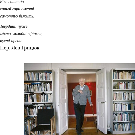
Біле сонце до
синьої гори смерті
самотньо біжить.
Твердині, чуже
місто, холодні сфінкси,
пусті арени.
Пер. Лев Грицюк