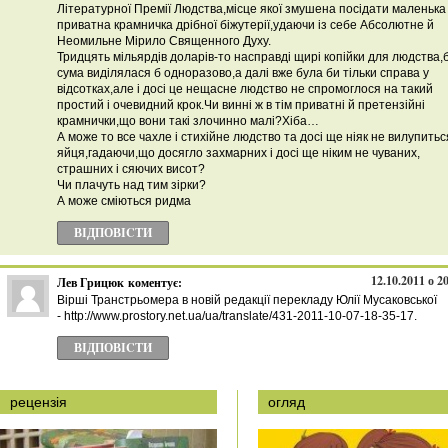
Літературної Премії Людства,місце якої змушена посідати маленька 
приватна крамничка дрібної біжутерії,удаючи із себе Абсолютне й
Неомильне Мірило Священного Духу.
Тридцять мільярдів доларів-то насправді щирі копійки для людства,
сума виділялася б одноразово,а далі вже була би тільки справа у
відсотках,але і досі це нещасне людство не спромоглося на такий
простий і очевидний крок.Чи винні ж в тім приватні й претензійні
крамнички,що вони такі злочинно малі?Хіба…
А може то все чахле і стихійне людство та досі ще ніяк не вилупиться
яйця,гадаючи,що досягло захмарних і досі ще ніким не чуваних,
страшних і сяючих висот?
Чи плачуть над тим зірки?
А може сміються ридма
ВІДПОВІCТИ
12.10.2011 о 2
Лев Грицюк
коментує:
Вірші Транстрьомера в новій редакції перекладу Юлії Мусаковської
- http://www.prostory.net.ua/ua/translate/431-2011-10-07-18-35-17.
ВІДПОВІCТИ
рецензія
огляд