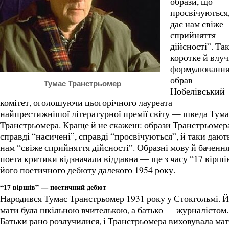
образи, що
просвічуються
дає нам свіже
сприйняття
дійсності”. Та
коротке й влу
формулюванн
обрав
Тумас Транстрьомер
Нобелівський
комітет, оголошуючи цьогорічного лауреата
найпрестижнішої літературної премії світу — шведа Тума
Транстрьомера. Краще й не скажеш: образи Транстрьомер
справді “насичені”, справді “просвічуються”, й таки дают
нам “свіже сприйняття дійсності”. Образні мову й баченн
поета критики відзначали віддавна — ще з часу “17 вірші
його поетичного дебюту далекого 1954 року.
“17 віршів” — поетичний дебют
Народився Тумас Транстрьомер 1931 року у Стокгольмі. 
мати була шкільною вчителькою, а батько — журналістом.
Батьки рано розлучилися, і Транстрьомера виховувала мат