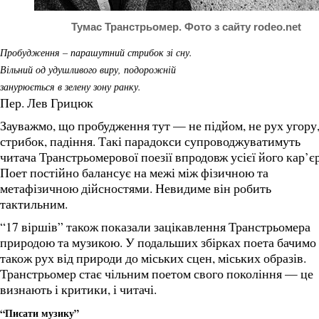
Тумас Транстрьомер. Фото з сайту rodeo.net
Пробудження – парашутний стрибок зі сну.
Вільний од удушливого виру, подорожній
занурюється в зелену зону ранку.
Пер. Лев Грицюк
Зауважмо, що пробудження тут — не підйом, не рух угору,
стрибок, падіння. Такі парадокси супроводжуватимуть
читача Транстрьомерової поезії впродовж усієї його кар’є
Поет постійно балансує на межі між фізичною та
метафізичною дійсностями. Невидиме він робить
тактильним.
“17 віршів” також показали зацікавлення Транстрьомера
природою та музикою. У подальших збірках поета бачимо
також рух від природи до міських сцен, міських образів.
Транстрьомер стає чільним поетом свого покоління — це
визнають і критики, і читачі.
“Писати музику”