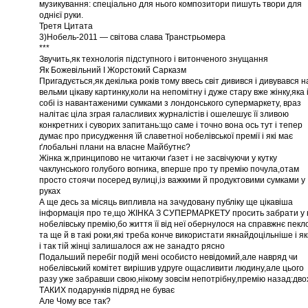
музикування: спеціально для нього композитори пишуть твори для
однієї руки.
Третя Цитата
3)Нобель-2011 — світова слава Транстрьомера
***
Звучить,як технологія підступного і витонченого знущання
Як Божевільний І Жорстокий Сарказм
Пригадується,як декілька років тому ввесь світ дивився і дивувався н
вельми цікаву картинку,коли на непомітну і дуже стару вже жінку,яка 
собі із навантаженими сумками з лондонського супермаркету, враз
налітає ціла зграя галасливих журналістів і ошелешує її зливою
конкретних і суворих запитань:що саме і точно вона ось тут і тепер
думає про присудження їй славетної нобелівської премії і які має
ґлобальні плани на власне Майбутнє?
Жінка ж,принципово не читаючи ґазет і не засвічуючи у кутку
чаклунського голубого вогника, вперше про ту премію почула,отам
просто стоячи посеред вулиці,із важкими й продуктовими сумками у
руках
А ще десь за місяць випливла на зачудовану публіку ще цікавіша
інформація про те,що ЖІНКА З СУПЕРМАРКЕТУ просить забрати у 
нобелівську премію,бо життя її від неї обернулося на справжнє пекл
та ще й в такі роки,які треба конче використати якнайдоцільніше і я
і так тій жінці залишалося аж не занадто рясно
Подальший перебіг подій мені особисто невідомий,але навряд чи
нобелівський комітет вирішив удруге ощасливити людину,але цього
разу уже забравши свою,нікому зовсім непотрібну,премію назад:дво
ТАКИХ подарунків підряд не буває
Але Чому все так?