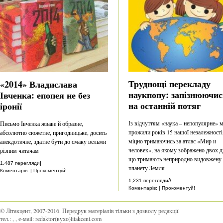
Труднощі перекладу
«2014» Владислава
наукпопу: запізнюючис
Івченка: епопея не без
на останній потяг
іронії
Із відчуттям «наука – непопулярне» 
Письмо Івченка жваве й образне,
прожили років 15 нашої незалежності
абсолютно сюжетне, пригодницьке, досить
міцно тримаючись за атлас «Мир и
анекдотичне, здатне бути до смаку вельми
человек», на якому зображено двох ді
різним читачам
що тримають неприродно видовжену
|
1,487 перегляди
планету Земля
Коментарів: | Прокоментуй!
//
1,231 перегляди
Коментарів: | Прокоментуй!
© Літакцент, 2007-2016
.
Передрук матеріалів тільки з дозволу редакції.
тел.:
,
, е-маіl:
redaktor(вухо)litakcent.com