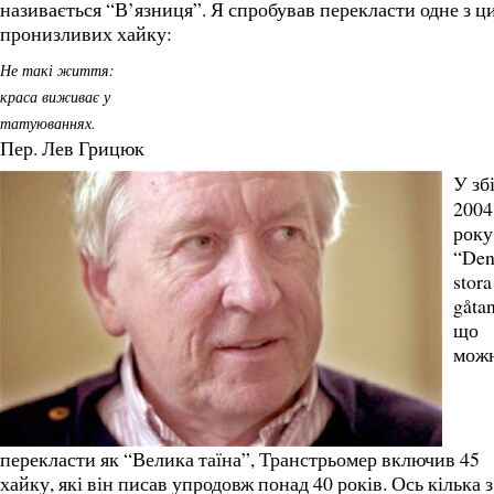
називається “В’язниця”. Я спробував перекласти одне з ц
пронизливих хайку:
Не такі життя:
краса виживає у
татуюваннях.
Пер. Лев Грицюк
У зб
2004
року
“De
stora
gåtan
що
мож
перекласти як “Велика таїна”, Транстрьомер включив 45
хайку, які він писав упродовж понад 40 років. Ось кілька з