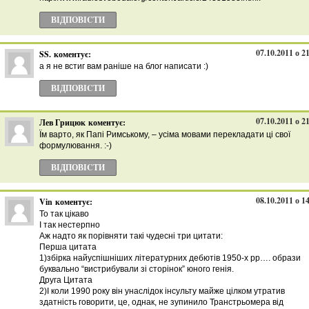
ВІДПОВІCТИ
07.10.2011 о 2
SS.
коментує:
а я не встиг вам раніше на блог написати :)
ВІДПОВІCТИ
07.10.2011 о 2
Лев Грицюк
коментує:
Їм варто, як Папі Римському, – усіма мовами перекладати ці свої
формулювання. :-)
ВІДПОВІCТИ
08.10.2011 о 1
Vin
коментує:
То так цікаво
І так нестерпно
Аж надто як порівняти такі чудесні три цитати:
Перша цитата
1)збірка найуспішніших літературних дебютів 1950-х рр…. образи
буквально “вистрибували зі сторінок” юного генія.
Друга Цитата
2)І коли 1990 року він унаслідок інсульту майже цілком утратив
здатність говорити, це, однак, не зупинило Транстрьомера від