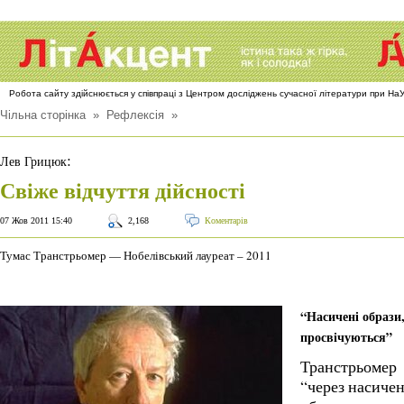
Робота сайту здійснюється у співпраці з Центром досліджень сучасної літератури при Н
Чільна сторінка
»
Рефлексія
»
:
Лев Грицюк
Свіже відчуття дійсності
07 Жов 2011 15:40
2,168
Коментарів
Тумас Транстрьомер — Нобелівський лауреат – 2011
“Насичені образи
просвічуються”
Транстрьомер
“через насичен