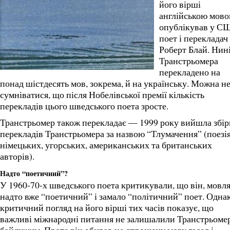
його вірші
англійською мов
опублікував у С
поет і перекладач
Роберт Блай. Нин
Транстрьомера
перекладено на
понад шістдесять мов, зокрема, й на українську. Можна н
сумніватися, що після Нобелівської премії кількість
перекладів цього шведського поета зросте.
Транстрьомер також перекладає — 1999 року вийшла збір
перекладів Транстрьомера за назвою “Тлумачення” (поезі
німецьких, угорських, американських та британських
авторів).
Надто “поетичний”?
У 1960-70-х шведського поета критикували, що він, мовля
надто вже “поетичний” і замало “політичний” поет. Одна
критичний погляд на його вірші тих часів показує, що
важливі міжнародні питання не залишалили Транстрьоме