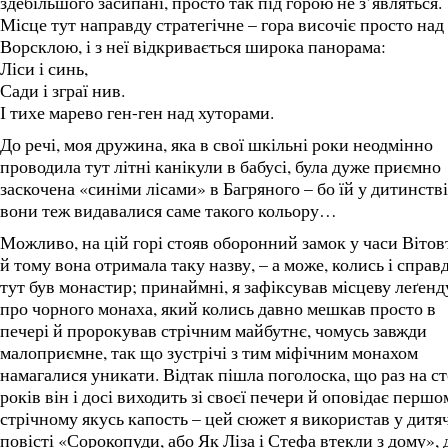
здебільшого засипані, просто так під горою не з’являться.
Місце тут направду стратегічне – гора височіє просто над
Ворсклою, і з неї відкривається широка панорама:
Ліси і синь,
Сади і зграї нив.
І тихе марево ген-ген над хуторами.
До речі, моя дружина, яка в свої шкільні роки неодмінно
проводила тут літні канікули в бабусі, була дуже приємно
заскочена «синіми лісами» в Багряного – бо їй у дитинстві
вони теж видавалися саме такого кольору…
Можливо, на цій горі стояв оборонний замок у часи Вітов
й тому вона отримала таку назву, – а може, колись і справд
тут був монастир; принаймні, я зафіксував місцеву леґенд
про чорного монаха, який колись давно мешкав просто в
печері й пророкував стрічним майбутнє, чомусь завжди
малоприємне, так що зустрічі з тим міфічним монахом
намагалися уникати. Відтак пішла поголоска, що раз на ст
років він і досі виходить зі своєї печери й оповідає першо
стрічному якусь капость – цей сюжет я використав у дитя
повісті «Сорокопуди, або Як Ліза і Стефа втекли з дому», 