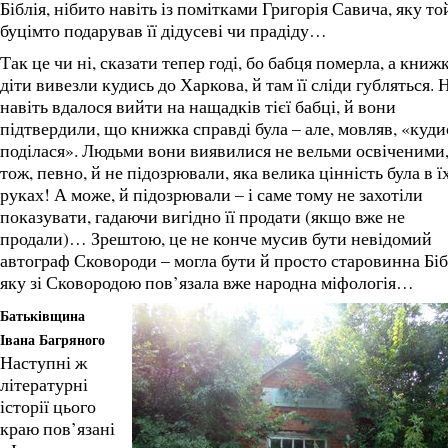
Біблія, нібито навіть із помітками Григорія Савича, яку то
буцімто подарував її дідусеві чи прадіду…
Так це чи ні, сказати тепер годі, бо бабця померла, а книжк
діти вивезли кудись до Харкова, й там її сліди губляться. 
навіть вдалося вийти на нащадків тієї бабці, й вони
підтвердили, що книжка справді була – але, мовляв, «куди
поділася». Людьми вони виявилися не вельми освіченими
тож, певно, й не підозрювали, яка велика цінність була в ї
руках! А може, й підозрювали – і саме тому не захотіли
показувати, гадаючи вигідно її продати (якщо вже не
продали)… Зрештою, це не конче мусив бути невідомий
автограф Сковороди – могла бути й просто старовинна Біб
яку зі Сковородою пов’язала вже народна міфологія…
Батьківщина
Івана Багряного
Наступні ж
літературні
історії цього
краю пов’язані