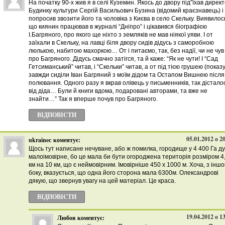
На початку 90-х жив я в селі Куземин. Якось до двору під”їхав дирек
Будинку культури Сергій Васильович Бузина (відомий краєзнавець) і
попросив звозити його та чоловіка з Києва в село Скельку. Виявилос
що киянин працював в журналі “Дніпро” і цікавився біографією
І.Багряного, про якого ще ніхто з земляків не мав ніякої уяви. І от
заїхали в Скельку, на лавці біля двору сидів дідусь з саморобною
люлькою, набитою махоркою… От і питаємо, так, без надії, чи не чув 
про Багряного. Дідусь смачно затігся, та й каже: “Як не чути! І “Сад
Гетсиманський” читав, і “Скельки” читав, а от під тією грушею (показу
завжди сиділи Іван Багряний з моїм дідом та Остапом Вишнею після
полювання. Одного разу я вкрав олівець у письменників, так дістало
від діда… Були й книги вдома, подаровані авторами, та вже не
знайти…” Так я вперше почув про Багряного.
ВІДПОВІCТИ
05.01.2012 о 2
ukrainec
коментує:
Щось тут написане нечуване, або ж помилка, городище у 4 400 Га д
малоімовірне, бо це мала би бути огороджена територія розміром 4,
км на 10 км, що є неймовірним. Імовірніше 450 х 1000 м. Хоча, з іншо
боку, вказується, що одна його сторона мала 6300м. Олександрові
дякую, що звернув увагу на цей матеріал. Це краса.
ВІДПОВІCТИ
19.04.2012 о 1
Любов
коментує: