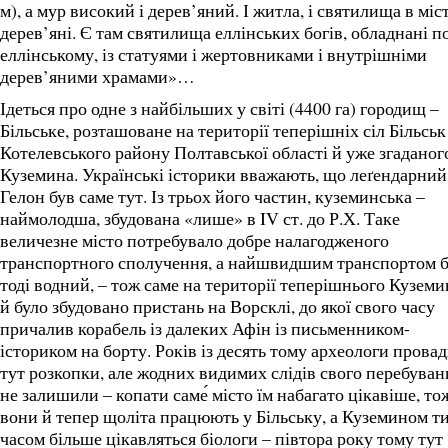
м), а мур високий і дерев’яний. І житла, і святилища в міст
дерев’яні. Є там святилища еллінських богів, обладнані п
еллінському, із статуями і жертовниками і внутрішніми
дерев’яними храмами»…
Ідеться про одне з найбільших у світі (4400 га) городищ –
Більське, розташоване на території теперішніх сіл Більськ
Котелевського району Полтавської області й уже згаданог
Куземина. Українські історики вважають, що леґендарний
Гелон був саме тут. Із трьох його частин, куземинська –
наймолодша, збудована «лише» в IV ст. до Р.Х. Таке
величезне місто потребувало добре налагодженого
транспортного сполучення, а найшвидшим транспортом 
тоді водний, – тож саме на території теперішнього Куземи
й було збудовано пристань на Ворсклі, до якої свого часу
причалив корабель із далеких Афін із письменником-
істориком на борту. Років із десять тому археологи прова
тут розкопки, але жодних видимих слідів свого перебуван
не залишили – копати саме́ місто їм набагато цікавіше, то
вони й тепер щоліта працюють у Більську, а Куземином т
часом більше цікавляться біологи – півтора року тому тут