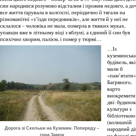
син народився розумово відсталим і прожив недовго, а до
все життя ґарувала в колгоспі, періодично її тягали на
різноманітні «з’їзди передовиків», але життя й у неї не
склалося – чоловіка не мала, померла в тяжких муках,
упавши вже в літньому віці з яблуні, а єдиний її син був
психічно хворим, палієм, і помер у тюрмі…
…Із
куземинськ
будівель, які
мали б
«пам’ятати»
Багряного,
варто
виокремити
дві: будинок
культури з
бібліотекою
(колишній
народний ді
Дорога зі Скельки на Куземин. Попереду –
на фасаді як
гора Замок