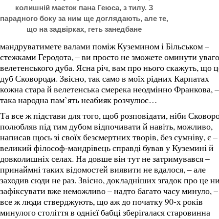
колишній маєток пана Геюса, з тилу. З
парадного боку за ним ще доглядають, але те,
що на задвірках, геть занедбане
мандруватимете валами поміж Куземином і Більськом –
стежками Геродота, – ви просто не зможете оминути уваг
велетенського дуба. Ясна річ, вам про нього скажуть, що ц
дуб Сковороди. Звісно, так само в моїх рідних Карпатах
кожна стара й велетенська смерека неодмінно Франкова, –
така народна пам’ять неабияк розчулює…
Та все ж підстави для того, щоб розповідати, ніби Сковор
полюбляв під тим дубом відпочивати й навіть, можливо,
написав щось зі своїх безсмертних творів, без сумніву, є –
великий філософ-мандрівець справді бував у Куземині й
довколишніх селах. На довше він тут не затримувався –
принаймні таких відомостей виявити не вдалося, – але
заходив сюди не раз. Звісно, докладніших згадок про це н
зафіксувати вже неможливо – надто багато часу минуло, –
все ж люди стверджують, що аж до початку 90-х років
минулого століття в однієї бабці зберігалася старовинна