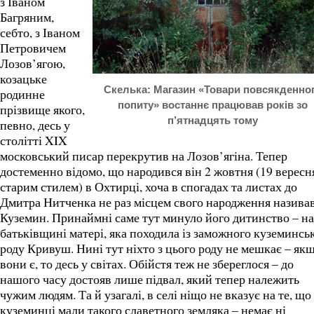
з Іваном
Багряним,
себто, з Іваном
Петровичем
Лозов’ягою,
козацьке
Скелька: Магазин «Товари повсякденно
родинне
попиту» востаннє працював років зо
прізвище якого,
п’ятнадцять тому
певно, десь у
столітті XIX
московський писар перекрутив на Лозов’ягіна. Тепер
достеменно відомо, що народився він 2 жовтня (19 вересня
старим стилем) в Охтирці, хоча в спогадах та листах до
Дмитра Нитченка не раз місцем свого народження назива
Куземин. Принаймні саме тут минуло його дитинство – на
батьківщині матері, яка походила із заможного куземинсь
роду Кривуш. Нині тут ніхто з цього роду не мешкає – як
вони є, то десь у світах. Обійстя теж не збереглося – до
нашого часу достояв лише підвал, який тепер належить
чужим людям. Та й узагалі, в селі ніщо не вказує на те, що
куземинці мали такого славетного земляка – немає ні