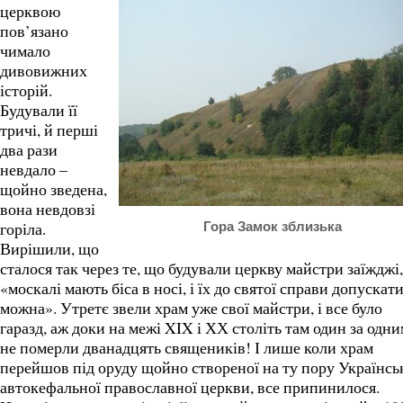
церквою
пов’язано
чимало
дивовижних
історій.
Будували її
тричі, й перші
два рази
невдало –
щойно зведена,
вона невдовзі
горіла.
Гора Замок зблизька
Вирішили, що
сталося так через те, що будували церкву майстри заїжджі,
«москалі мають біса в носі, і їх до святої справи допускат
можна». Утретє звели храм уже свої майстри, і все було
гаразд, аж доки на межі XIX і ХХ століть там один за одн
не померли дванадцять священиків! І лише коли храм
перейшов під оруду щойно створеної на ту пору Українсь
автокефальної православної церкви, все припинилося.