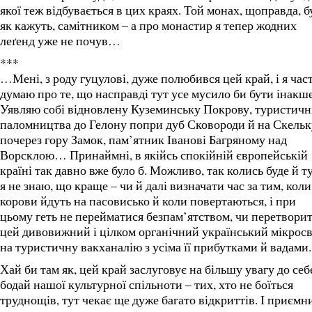
якої теж відбувається в цих краях. Той монах, щоправда, б
як кажуть, самітником – а про монастир я тепер жодних
леґенд уже не почув…
***
…Мені, з роду гуцулові, дуже полюбився цей край, і я час
думаю про те, що насправді тут усе мусило би бути інакше
Уявляю собі відновлену Куземинську Покрову, туристичн
паломництва до Гелону попри дуб Сковороди й на Скельк
почерез гору Замок, пам’ятник Іванові Багряному над
Ворсклою… Принаймні, в якійсь спокійній європейській
країні так давно вже було б. Можливо, так колись буде й ту
я не знаю, що краще – чи й далі визначати час за тим, коли
корови йдуть на пасовисько й коли повертаються, і при
цьому геть не перейматися безпам’ятством, чи перетвори
цей дивовижний і цілком органічний український мікросв
на туристичну вакханалію з усіма її прибутками й вадами.
Хай би там як, цей край заслуговує на більшу увагу до себ
бодай нашої культурної спільноти – тих, хто не боїться
труднощів, тут чекає ще дуже багато відкриттів. І приємни