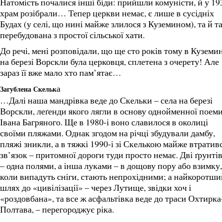
Натомість почалися інші біди: прийшли комуністи, й у 19
храм розібрали… Тепер церкви немає, є лише в сусідніх
Будах (у селі, що нині майже злилося з Куземином), та й т
перебудована з простої сільської хати.
До речі, мені розповідали, що ще сто років тому в Куземи
на березі Ворскли була церковця, сплетена з очерету! Але
зараз її вже мало хто пам’ятає…
а
Загублена Скельк
…Далі наша мандрівка веде до Скельки – села на березі
Ворскли, леґенди якого лягли в основу однойменної поем
Івана Багряного. Ще в 1980-і воно славилося в околиці
своїми пляжами. Однак згодом на річці збудували дамбу,
пляжі зникли, а в тяжкі 1990-і зі Скелькою майже втратив
зв’язок – притомної дороги туди просто немає. Дві ґрунті
– одна полями, а інша луками – в дощову пору або взимку,
коли випадуть сніги, стають непрохідними; а найкоротши
шлях до «цивілізації» – через Лутище, звідки хоч і
«роздовбана», та все ж асфальтівка веде до траси Охтирка
Полтава, – перегороджує ріка.