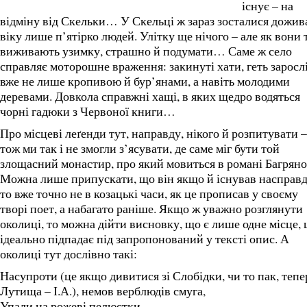
існує – на
відміну від Скельки… У Скельці ж зараз зосталися дожив
віку лише п’ятірко людей. Улітку ще нічого – але як вони 
виживають узимку, страшно й подумати… Саме ж село
справляє моторошне враження: закинуті хати, геть заросл
вже не лише кропивою й бур’янами, а навіть молодими
деревами. Довкола справжні хащі, в яких щедро водяться
чорні гадюки з Червоної книги…
Про місцеві леґенди тут, направду, нікого й розпитувати –
тож ми так і не змогли з’ясувати, де саме міг бути той
злощасний монастир, про який мовиться в романі Багряно
Можна лише припускати, що він якщо й існував насправд
то вже точно не в козацькі часи, як це прописав у своєму
творі поет, а набагато раніше. Якщо ж уважно розглянути
околиці, то можна дійти висновку, що є лише одне місце,
ідеально підпадає під запропонований у тексті опис. А
околиці тут дослівно такі:
Насупроти (це якщо дивитися зі Слобідки, чи то пак, тепе
Лутища – І.А.), немов верблюдів смуга,
Упали на рожеві пелюстки