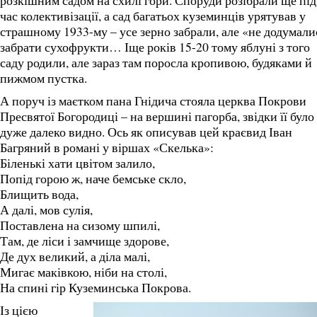
розкішним садом на схилі гори. Споруди розібрали ще під
час колективізації, а сад багатьох куземинців урятував у
страшному 1933-му – усе зерно забрали, але «не додумали
забрати сухофрукти… Іще років 15-20 тому яблуні з того
саду родили, але зараз там поросла кропивою, будяками й
пижмом пустка.
А поруч із маєтком пана Гнідича стояла церква Покрови
Пресвятої Богородиці – на вершині пагорба, звідки її було
дуже далеко видно. Ось як описував цей краєвид Іван
Багряний в романі у віршах «Скелька»:
Біленькі хати цвітом залило,
Попід горою ж, наче бемське скло,
Блищить вода,
А далі, мов сулія,
Поставлена на сизому шпилі,
Там, де ліси і замчище здорове,
Де дух великий, а діла малі,
Мигає маківкою, ніби на столі,
На спині гір Куземинська Покрова.
Із цією