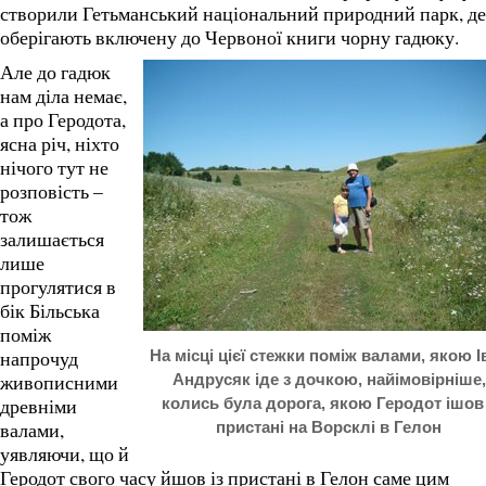
створили Гетьманський національний природний парк, де
оберігають включену до Червоної книги чорну гадюку.
Але до гадюк
нам діла немає,
а про Геродота,
ясна річ, ніхто
нічого тут не
розповість –
тож
залишається
лише
прогулятися в
бік Більська
поміж
напрочуд
На місці цієї стежки поміж валами, якою І
живописними
Андрусяк іде з дочкою, найімовірніше,
древніми
колись була дорога, якою Геродот ішов
валами,
пристані на Ворсклі в Гелон
уявляючи, що й
Геродот свого часу йшов із пристані в Гелон саме цим