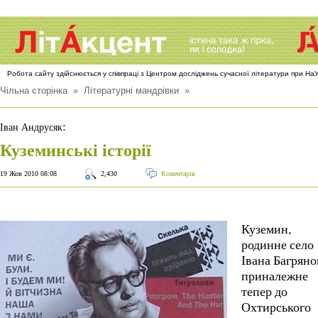
Робота сайту здійснюється у співпраці з Центром досліджень сучасної літератури при Н
Чільна сторінка
»
Літературні мандрівки
»
:
Іван Андрусяк
Куземинські історії
19 Жов 2010 08:08
2,430
Коментарів
Куземин,
родинне село
Івана Багряно
приналежне
тепер до
Охтирського