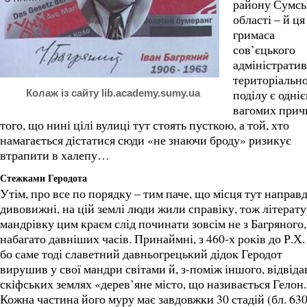
району Сумсь
області – й ця
гримаса
сов’єцького
адміністрати
територіальн
поділу є одніє
Колаж із сайту lib.academy.sumy.ua
вагомих прич
того, що нині цілі вулиці тут стоять пусткою, а той, хто
намагається дістатися сюди «не знаючи броду» ризикує
втрапити в халепу…
Стежками Геродота
Утім, про все по порядку – тим паче, що місця тут направ
дивовижні, на цій землі люди жили справіку, тож літерат
мандрівку цим краєм слід починати зовсім не з Багряного, 
набагато давніших часів. Принаймні, з 460-х років до Р.Х.
бо саме тоді славетний давньогрецький дідок Геродот
вирушив у свої мандри світами й, з-поміж іншого, відвіда
скіфських землях «дерев’яне місто, що називається Гелон.
Кожна частина його муру має завдовжки 30 стадій (бл. 63