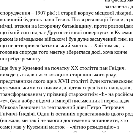
зазначена д
спорудження – 1907 рік); і старий корпус місцевої лікарні,
колишній будинок пана Геюса. Після революції Геюси, з р
німці, втекли на історичну батьківщину, проте розповідаю
що їхній син під час Другої світової повернувся в Куземи
разом із німецьким військом і був дуже засмучений тим, н
що перетворився батьківський маєток… Хай там як, та
головна споруда того маєтку збереглася досі, хоча конче
потребує ремонту.
Іще був у Куземині на початку ХХ століття пан Гнідич,
виходець із давнього козацько-старшинського роду,
представники якого ще в XVII столітті були котелевським
куземинськими сотниками, а відтак серед їхніх нащадків, 
трансформованим у прізвищі старожитнім «ѣ» на російсь
«е», були добре відомі в імперії письменник і перекладач
Микола Іванович та театральний діяч Петро Петрович
Гнічичі-Ґнєдічі. Один із останніх представників цього ро
(на жаль, ми так і не змогли достеменно встановити, хто
саме) мав у Куземині маєток – «літню резиденцію» з