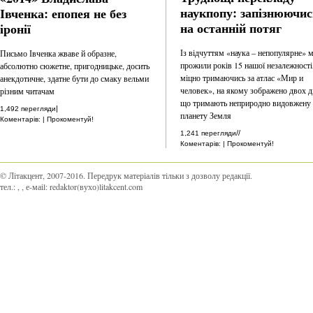
наукпопу: запізнюючис
Івченка: епопея не без
на останній потяг
іронії
Із відчуттям «наука – непопулярне» 
Письмо Івченка жваве й образне,
прожили років 15 нашої незалежності
абсолютно сюжетне, пригодницьке, досить
міцно тримаючись за атлас «Мир и
анекдотичне, здатне бути до смаку вельми
человек», на якому зображено двох ді
різним читачам
що тримають неприродно видовжену
|
1,492 перегляди
планету Земля
Коментарів: | Прокоментуй!
//
1,241 перегляди
Коментарів: | Прокоментуй!
© Літакцент, 2007-2016
.
Передрук матеріалів тільки з дозволу редакції.
тел.:
,
, е-маіl:
redaktor(вухо)litakcent.com