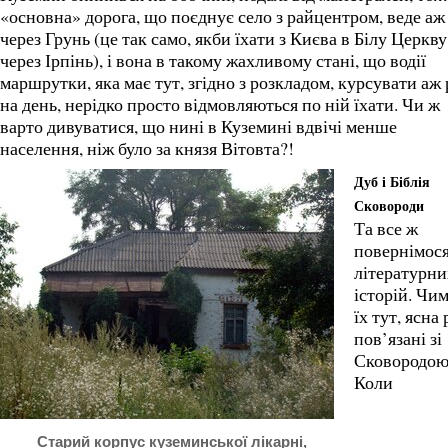
«основна» дорога, що поєднує село з райцентром, веде аж
через Грунь (це так само, якби їхати з Києва в Білу Церкву
через Ірпінь), і вона в такому жахливому стані, що водії
маршрутки, яка має тут, згідно з розкладом, курсувати аж 
на день, нерідко просто відмовляються по ній їхати. Чи ж
варто дивуватися, що нині в Куземині вдвічі менше
населення, ніж було за князя Вітовта?!
Дуб і Біблія
Сковороди
Та все ж
повернімося
літературни
історій. Чи
їх тут, ясна 
пов’язані зі
Сковородою
Коли
Старий корпус куземинської лікарні,