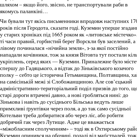
шляхом – якщо його, звісно, не транспортували раби в
якомусь паланкіні…
Чи бували тут якісь письменники впродовж наступних 17
років після Геродота, сказати годі. Куземин уперше згада
у старих хроніках під 1665 роком як «литовське містечко»
ті часи правий, горбистий берег Ворскли був заселений, а
лівому починалася «нічийна земля», з-за якої постійно
нападали кочівники, тож за князя Вітовта тут постали кіл
укріплень, серед яких — Куземин. Приналежне було місте
спершу до Гадяцького, а відтак до Зіньківського козачого
полку – себто це історична Гетьманщина, Полтавщина, ха
на самісінькій межі зі Слобожанщиною. Але сов’єцький
адміністративно-територіальний поділ призвів до того, щ
старі дороги втрачені давно, а нові гробляться нині: до
Зінькова і навіть до сусіднього Більська ведуть лише
примхливі ґрунтівки через поля, а до так само сусідньої
Котельви треба добиратися або через ліс, або робити
добрячий гак через Лутище. Адже це вважається
«міжобласним сполученням» – тоді як в Охтирському рай
Куземин опинився на обочині, подалі від маґістралей, тож