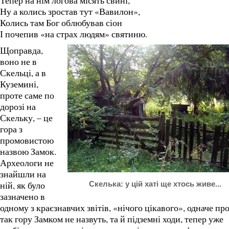
Тепер на нім логова місять свині,
Ну а колись зростав тут «Вавилон»,
Колись там Бог облюбував сіон
І почепив «на страх людям» святиню.
Щоправда,
воно не в
Скельці, а в
Куземині,
проте саме по
дорозі на
Скельку, – це
гора з
промовистою
назвою Замок.
Археологи не
знайшли на
ній, як було
Скелька: у цій хаті ще хтось живе...
зазначено в
одному з краєзнавчих звітів, «нічого цікавого», одначе пр
так гору Замком не назвуть, та й підземні ходи, тепер уже