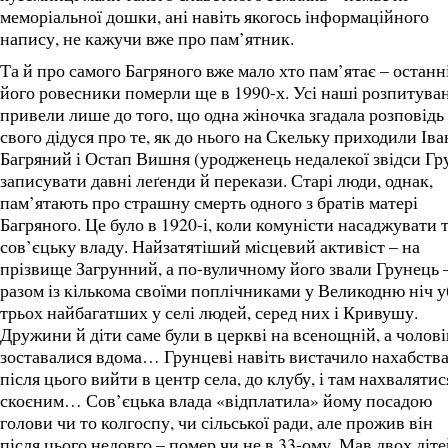
меморіальної дошки, ані навіть якогось інформаційного
напису, не кажучи вже про пам’ятник.
Та й про самого Багряного вже мало хто пам’ятає – останн
його ровесники померли ще в 1990-х. Усі наші розпитува
привели лише до того, що одна жіночка згадала розповідь
свого дідуся про те, як до нього на Скельку приходили Іва
Багряний і Остап Вишня (уродженець недалекої звідси Гр
записувати давні леґенди й перекази. Старі люди, однак,
пам’ятають про страшну смерть одного з братів матері
Багряного. Це було в 1920-і, коли комуністи насаджувати 
сов’єцьку владу. Найзатятіший місцевий активіст – на
прізвище Загрунний, а по-вуличному його звали Грунець 
разом із кількома своїми поплічниками у Великодню ніч 
трьох найбагатших у селі людей, серед них і Кривушу.
Дружини й діти саме були в церкві на всенощній, а чолов
зоставалися вдома… Грунцеві навіть вистачило нахабств
після цього вийти в центр села, до клубу, і там нахвалятис
скоєним… Сов’єцька влада «відплатила» йому посадою
голови чи то колгоспу, чи сільської ради, але прожив він
після цього недовго – помер чи не в 33-ому. Мав двох діте