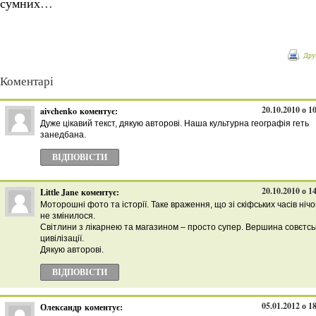
сумних…
Дру
Коментарі
20.10.2010 о 1
aivchenko
коментує:
Дуже цікавий текст, дякую авторові. Наша культурна географія геть
занедбана.
ВІДПОВІCТИ
20.10.2010 о 1
Little Jane
коментує:
Моторошні фото та історії. Таке враження, що зі скіфських часів нічо
не змінилося.
Світлини з лікарнею та магазином – просто супер. Вершина совєтсь
цивілізації.
Дякую авторові.
ВІДПОВІCТИ
05.01.2012 о 1
Олександр
коментує: