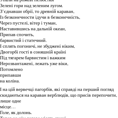
Зелені гори над зеленим лугом.
З’єднавши обрії, то древній караван,
Із безконечности ідучи в безконечність,
Через пустелі, вітер і туман,
Наставившись на дальній океан,
Припав спочить,
барвистий і статечний.
І сплять погоничі, не збуджені ніким,
Двогорбі гості в соняшній країні
Під тягарем барвистим і важким
Нерозвантажені, лежать уже віки,
Потомлено
припавши
на коліна.
І на цій вервечці пагорбів, які справді на перший погляд
скидаються на караван верблюдів, що присів перепочити, 
лише одне
місце…
Голе, як долонь.