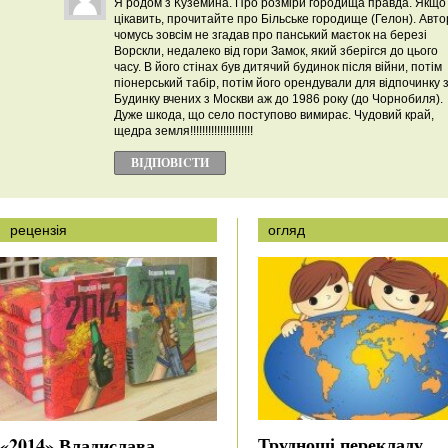
Я родом з Куземина. Про розміри городища правда. Якщо
цікавить, прочитайте про Більське городище (Гелон). Авто
чомусь зовсім не згадав про панський маєток на березі
Ворскли, недалеко від гори Замок, який зберігся до цього
часу. В його стінах був дитячий будинок після війни, потім
піонерський табір, потім його орендували для відпочинку 
Будинку вчених з Москви аж до 1986 року (до Чорнобиля).
Дуже шкода, що село поступово вимирає. Чудовий край,
щедра земля!!!!!!!!!!!!!!!!!!!!!
ВІДПОВІCТИ
рецензія
огляд
Труднощі перекладу
«2014» Владислава