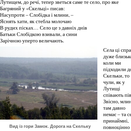
Лутищем, до речі, тепер зветься саме те село, про яке
Багряний у «Скельці» писав:
Насупроти – Слобідка і млини, –
Яснять хати, як стебла молочаю
В рудих пісках… Село це з давніх днів
Батьки Слобідкою взивали, а сини
Зарічною уперто величають.
Села ці спра
дуже близьк
коли ми
підходили д
Скельки, то
чули, як у
Лутищі
співають пів
Звісно, мли
там давно
немає – та с
принаймні,
повноцінно
Вид із гори Замок. Дорога на Скельку