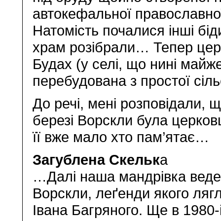
автокефальної православної
Натомість почалися інші бід
храм розібрали… Тепер церк
Будах (у селі, що нині майж
перебудована з простої сіль
До речі, мені розповідали, 
березі Ворскли була церковц
її вже мало хто пам’ятає…
Загублена Скельк
а
…Далі наша мандрівка веде 
Ворскли, леґенди якого ляг
Івана Багряного. Ще в 1980-