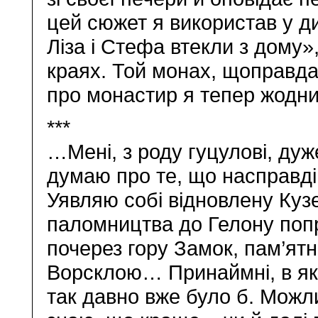
цей сюжет я використав у ди
Ліза і Стефа втекли з дому»,
краях. Той монах, щоправда,
про монастир я тепер жодн
***
…Мені, з роду гуцулові, дуж
думаю про те, що насправді 
Уявляю собі відновлену Куз
паломництва до Гелону поп
почерез гору Замок, пам’ятн
Ворсклою… Принаймні, в якій
так давно вже було б. Можлив