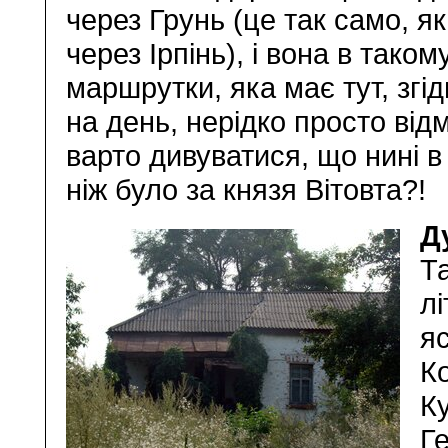
через Грунь (це так само, як
через Ірпінь), і вона в тако
маршрутки, яка має тут, згі
на день, нерідко просто від
варто дивуватися, що нині в
ніж було за князя Вітовта?!
Д
Т
лі
яс
К
К
Г