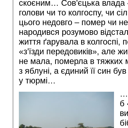
скоєним… Сов’єцька влада 
голови чи то колгоспу, чи сі
цього недовго – помер чи не
народився розумово відстал
життя ґарувала в колгоспі, п
«з’їзди передовиків», але жи
не мала, померла в тяжких м
з яблуні, а єдиний її син бу
у тюрмі…
…І
б 
ви
бі