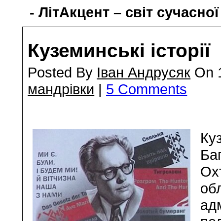
- ЛітАкцент – світ сучасної
Куземинські історії
Posted By
Іван Андрусяк
On 1
мандрівки
|
5 Comments
Ку
Ба
Ох
обл
ад