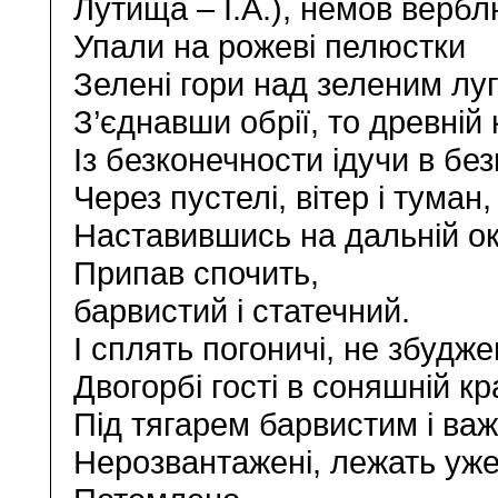
Лутища – І.А.), немов вербл
Упали на рожеві пелюстки
Зелені гори над зеленим лу
З’єднавши обрії, то древній
Із безконечности ідучи в без
Через пустелі, вітер і туман,
Наставившись на дальній ок
Припав спочить,
барвистий і статечний.
І сплять погоничі, не збуджен
Двогорбі гості в соняшній кр
Під тягарем барвистим і ва
Нерозвантажені, лежать уже 