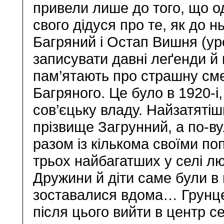
привели лише до того, що о
свого дідуся про те, як до 
Багряний і Остап Вишня (ур
записувати давні леґенди й 
пам’ятають про страшну смер
Багряного. Це було в 1920-і
сов’єцьку владу. Найзатятіш
прізвище Загрунний, а по-в
разом із кількома своїми по
трьох найбагатших у селі лю
Дружини й діти саме були в 
зоставалися вдома… Грунце
після цього вийти в центр се