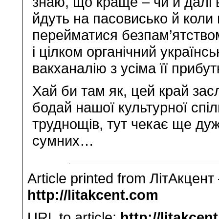
знаю, що краще – чи й далі 
йдуть на пасовисько й коли 
перейматися безпам’ятство
і цілком органічний українсь
вакханалію з усіма її прибу
Хай би там як, цей край зас
бодай нашої культурної спіл
труднощів, тут чекає ще дуже
сумних…
Article printed from ЛітАкцент
http://litakcent.com
URL to article:
http://litakce