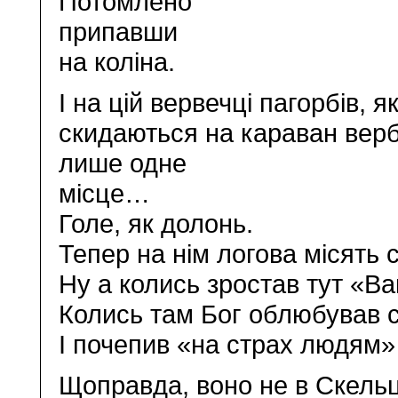
Потомлено
припавши
на коліна.
І на цій вервечці пагорбів, 
скидаються на караван верб
лише одне
місце…
Голе, як долонь.
Тепер на нім логова місять с
Ну а колись зростав тут «В
Колись там Бог облюбував с
І почепив «на страх людям»
Щоправда, воно не в Скельці