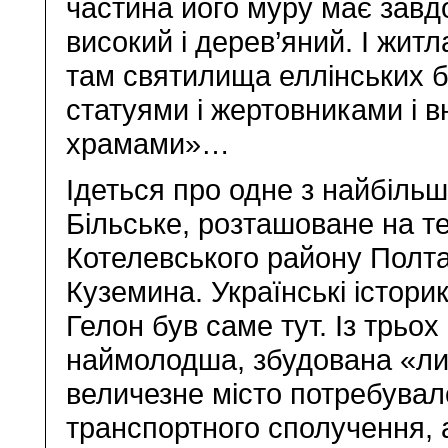
частина його муру має завдо
високий і дерев’яний. І житла
там святилища еллінських бо
статуями і жертовниками і 
храмами»…
Ідеться про одне з найбільши
Більське, розташоване на те
Котелевського району Полта
Куземина. Українські істор
Гелон був саме тут. Із трьох
наймолодша, збудована «лише
величезне місто потребува
транспортного сполучення,