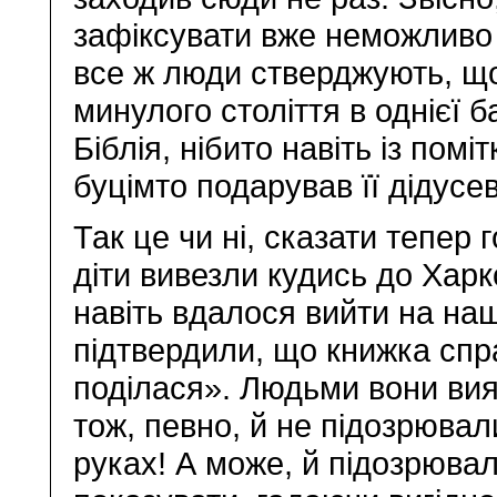
зафіксувати вже неможливо 
все ж люди стверджують, що
минулого століття в однієї 
Біблія, нібито навіть із пом
буцімто подарував її дідусе
Так це чи ні, сказати тепер 
діти вивезли кудись до Харк
навіть вдалося вийти на наща
підтвердили, що книжка спра
поділася». Людьми вони вия
тож, певно, й не підозрювали
руках! А може, й підозрювал