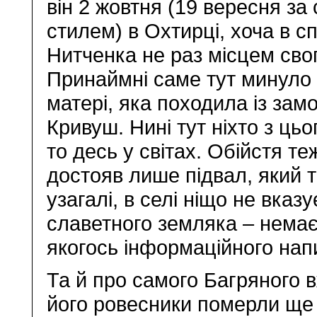
він 2 жовтня (19 вересня за
стилем) в Охтирці, хоча в с
Нитченка не раз місцем сво
Принаймні саме тут минуло 
матері, яка походила із зам
Кривуш. Нині тут ніхто з ць
то десь у світах. Обійстя т
достояв лише підвал, який 
узагалі, в селі ніщо не вказ
славетного земляка – немає 
якогось інформаційного напи
Та й про самого Багряного в
його ровесники померли ще 