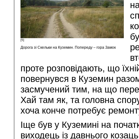
на
сп
ко
б
[5]
ре
Дорога зі Скельки на Куземин. Попереду – гора Замок
вт
проте розповідають, що їхній
повернувся в Куземин разом 
засмучений тим, на що пер
Хай там як, та головна спор
хоча конче потребує ремонт
Іще був у Куземині на початк
виходець із давнього козац