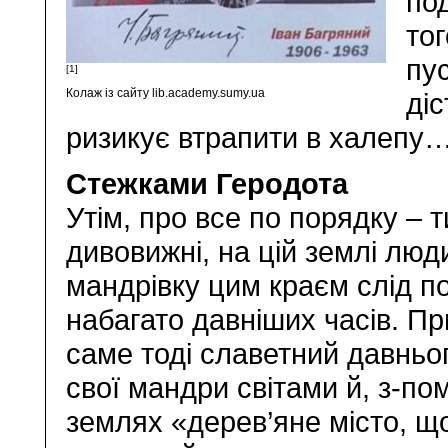
по
тог
пус
[1]
Колаж із сайту lib.academy.sumy.ua
ді
ризикує втрапити в халепу
Стежками Геродота
Утім, про все по порядку – 
дивовижні, на цій землі люд
мандрівку цим краєм слід по
набагато давніших часів. При
саме тоді славетний давньо
свої мандри світами й, з-пом
землях «дерев’яне місто, щ