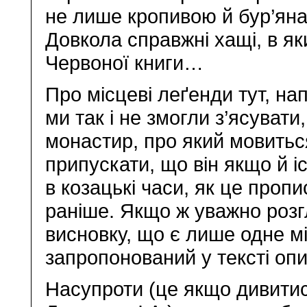
не лише кропивою й бур’яна
Довкола справжні хащі, в як
Червоної книги…
Про місцеві леґенди тут, нап
ми так і не змогли з’ясуват
монастир, про який мовитьс
припускати, що він якщо й і
в козацькі часи, як це пропи
раніше. Якщо ж уважно розг
висновку, що є лише одне мі
запропонований у тексті опис
Насупроти (це якщо дивитися