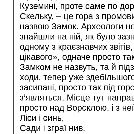
Куземині, проте саме по дор
Скельку, – це гора з промо
назвою Замок. Археологи н
знайшли на ній, як було заз
одному з краєзнавчих звітів,
цікавого», одначе просто та
Замком не назвуть, та й під
ходи, тепер уже здебільшог
засипані, просто так під гор
з’являться. Місце тут направ
просто над Ворсклою, і з н
Ліси і синь,
Сади і зграї нив.