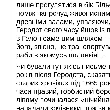
лише прогулятися в бік Біль
поміж напрочуд живописни
древніми валами, уявляючи
Геродот свого часу йшов із 
в Гелон саме цим шляхом –
його, звісно, не транспорту
раби в якомусь паланкіні…
Чи бували тут якісь письме
років після Геродота, сказа
старих хроніках під 1665 рок
часи правий, горбистий бер
лівому починалася «нічийна 
нападали кочівники, тож за 