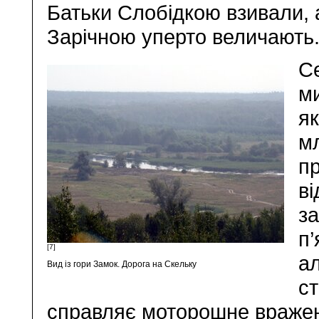
Батьки Слобідкою взивали, 
Зарічною уперто величають
Се
ми
як
мл
пр
ві
з
п’
[7]
ал
Вид із гори Замок. Дорога на Скельку
с
справляє моторошне враження