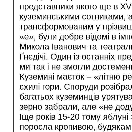
представники якого ще в XVI
куземинськими сотниками, а 
трансформованим у прізвищі
«е», були добре відомі в ім
Микола Іванович та театраль
Ґнєдічі. Один із останніх пр
ми так і не змогли достемен
Куземині маєток – «літню р
схилі гори. Споруди розібрал
багатьох куземинців урятув
зерно забрали, але «не до
Іще років 15-20 тому яблуні
поросла кропивою, будякам