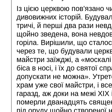
Із цією церквою пов’язано 
дивовижних історій. Будувал
тричі, й перші два рази нев
щойно зведена, вона невдов
горіла. Вирішили, що сталос
через те, що будували церк
майстри заїжджі, а «москал
біса в носі, і їх до святої сп
допускати не можна». Утрет
храм уже свої майстри, і вс
гаразд, аж доки на межі XIX 
померли дванадцять священ
під оруду щойно створеної н