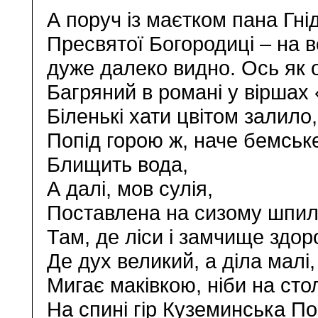
А поруч із маєтком пана Гн
Пресвятої Богородиці – на ве
дуже далеко видно. Ось як 
Багряний в романі у віршах
Біленькі хати цвітом залило,
Попід горою ж, наче бемське
Блищить вода,
А далі, мов сулія,
Поставлена на сизому шпил
Там, де ліси і замчище здор
Де дух великий, а діла малі,
Мигає маківкою, ніби на стол
На спині гір Куземинська По