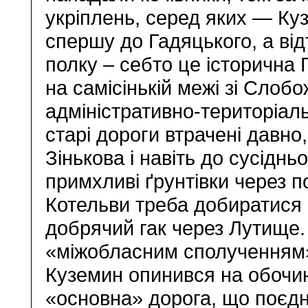
укріплень, серед яких — Ку
спершу до Гадяцького, а від
полку – себто це історична
на самісінькій межі зі Сло
адміністративно-територіаль
старі дороги втрачені давно,
Зінькова і навіть до сусідн
примхливі ґрунтівки через п
Котельви треба добиратися 
добрячий гак через Лутище
«міжобласним сполученням» 
Куземин опинився на обочині
«основна» дорога, що поєдн