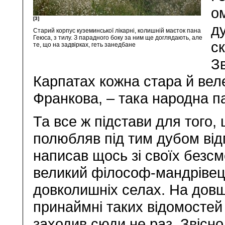
о
[3]
ду
Старий корпус куземинської лікарні, колишній маєток пана
Геюса, з тилу. З парадного боку за ним ще доглядають, але
с
те, що на задвірках, геть занедбане
Зв
Карпатах кожна стара й вел
Франкова, – така народна 
Та все ж підстави для того,
полюбляв під тим дубом від
написав щось зі своїх безсме
великий філософ-мандрівець
довколишніх селах. На довш
принаймні таких відомостей
заходив сюди не раз. Звісно