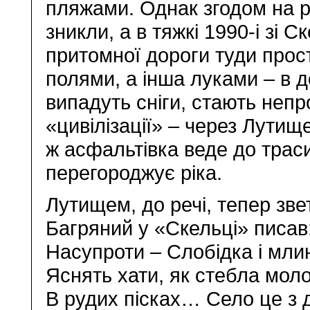
пляжами. Однак згодом на р
зникли, а в тяжкі 1990-і зі 
притомної дороги туди прост
полями, а інша луками – в 
випадуть сніги, стають неп
«цивілізації» – через Лутище
ж асфальтівка веде до трас
перегороджує ріка.
Лутищем, до речі, тепер зве
Багряний у «Скельці» писав
Насупроти – Слобідка і млин
Яснять хати, як стебла мол
В рудих пісках… Село це з д