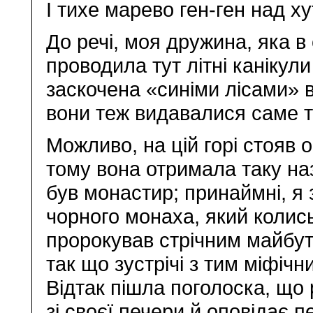
І тихе марево ген-ген над х
До речі, моя дружина, яка в
проводила тут літні канікул
заскочена «синіми лісами» в
вони теж видавалися саме 
Можливо, на цій горі стояв 
тому вона отримала таку назв
був монастир; принаймні, я
чорного монаха, який колис
пророкував стрічним майбу
так що зустрічі з тим міфіч
Відтак пішла поголоска, що р
зі своєї печери й оповідає 