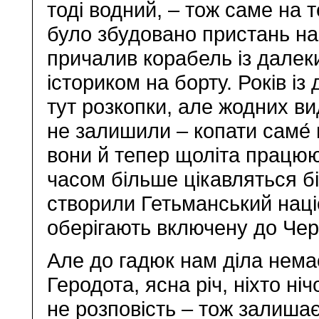
тоді водний, – тож саме на 
було збудовано пристань на 
причалив корабель із далек
істориком на борту. Років і
тут розкопки, але жодних в
не залишили – копати саме́ 
вони й тепер щоліта працюю
часом більше цікавляться бі
створили Гетьманський наці
оберігають включену до Чер
Але до гадюк нам діла нема
Геродота, ясна річ, ніхто ніч
не розповість – тож залиша