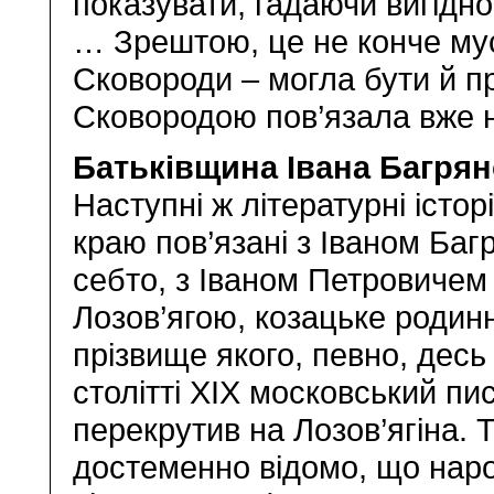
показувати, гадаючи вигідно
… Зрештою, це не конче му
Сковороди – могла бути й пр
Сковородою пов’язала вже 
Батьківщина Івана Багрян
Наступні ж літературні історі
краю пов’язані з Іваном Баг
себто, з Іваном Петровичем
Лозов’ягою, козацьке родин
прізвище якого, певно, десь
столітті XIX московський пи
перекрутив на Лозов’ягіна. 
достеменно відомо, що нар