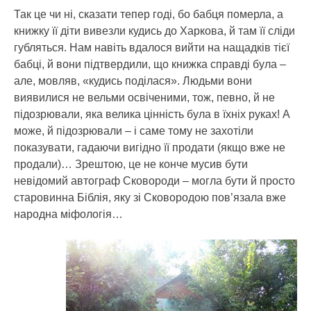
Так це чи ні, сказати тепер годі, бо бабця померла, а
книжку її діти вивезли кудись до Харкова, й там її сліди
губляться. Нам навіть вдалося вийти на нащадків тієї
бабці, й вони підтвердили, що книжка справді була –
але, мовляв, «кудись поділася». Людьми вони
виявилися не вельми освіченими, тож, певно, й не
підозрювали, яка велика цінність була в їхніх руках! А
може, й підозрювали – і саме тому не захотіли
показувати, гадаючи вигідно її продати (якщо вже не
продали)… Зрештою, це не конче мусив бути
невідомий автограф Сковороди – могла бути й просто
старовинна Біблія, яку зі Сковородою пов’язала вже
народна міфологія…