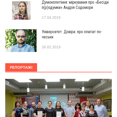
Думокплетіння: міркування про «Бесіди
п(р)одумки» Андрія Содомори
17.04.2019
Університет. Довіра: про плагіат по-
чеськи
26.02.2019
РЕПОРТАЖІ