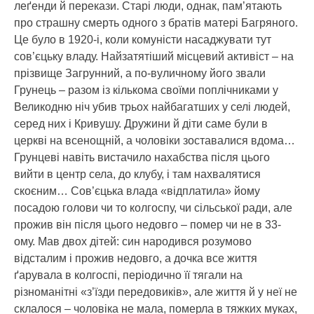
леґенди й перекази. Старі люди, однак, пам’ятають
про страшну смерть одного з братів матері Багряного.
Це було в 1920-і, коли комуністи насаджувати тут
сов’єцьку владу. Найзатятіший місцевий активіст – на
прізвище Загрунний, а по-вуличному його звали
Грунець – разом із кількома своїми поплічниками у
Великодню ніч убив трьох найбагатших у селі людей,
серед них і Кривушу. Дружини й діти саме були в
церкві на всенощній, а чоловіки зоставалися вдома…
Грунцеві навіть вистачило нахабства після цього
вийти в центр села, до клубу, і там нахвалятися
скоєним… Сов’єцька влада «відплатила» йому
посадою голови чи то колгоспу, чи сільської ради, але
прожив він після цього недовго – помер чи не в 33-
ому. Мав двох дітей: син народився розумово
відсталим і прожив недовго, а дочка все життя
ґарувала в колгоспі, періодично її тягали на
різноманітні «з’їзди передовиків», але життя й у неї не
склалося – чоловіка не мала, померла в тяжких муках,