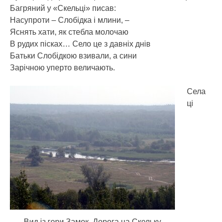
Багряний у «Скельці» писав:
Насупроти – Слобідка і млини, –
Яснять хати, як стебла молочаю
В рудих пісках… Село це з давніх днів
Батьки Слобідкою взивали, а сини
Зарічною уперто величають.
Села
ці
Вид із гори Замок. Дорога на Скельку