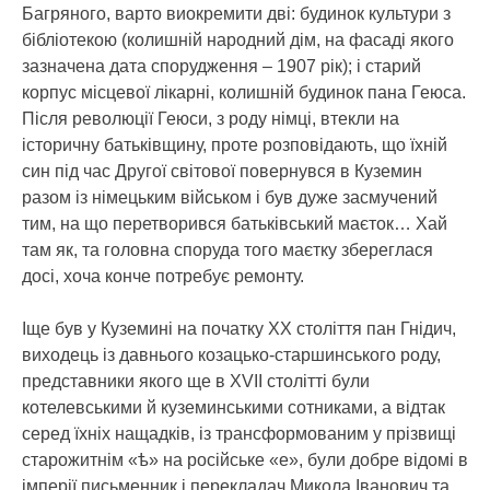
Багряного, варто виокремити дві: будинок культури з
бібліотекою (колишній народний дім, на фасаді якого
зазначена дата спорудження – 1907 рік); і старий
корпус місцевої лікарні, колишній будинок пана Геюса.
Після революції Геюси, з роду німці, втекли на
історичну батьківщину, проте розповідають, що їхній
син під час Другої світової повернувся в Куземин
разом із німецьким військом і був дуже засмучений
тим, на що перетворився батьківський маєток… Хай
там як, та головна споруда того маєтку збереглася
досі, хоча конче потребує ремонту.
Іще був у Куземині на початку ХХ століття пан Гнідич,
виходець із давнього козацько-старшинського роду,
представники якого ще в XVII столітті були
котелевськими й куземинськими сотниками, а відтак
серед їхніх нащадків, із трансформованим у прізвищі
старожитнім «ѣ» на російське «е», були добре відомі в
імперії письменник і перекладач Микола Іванович та