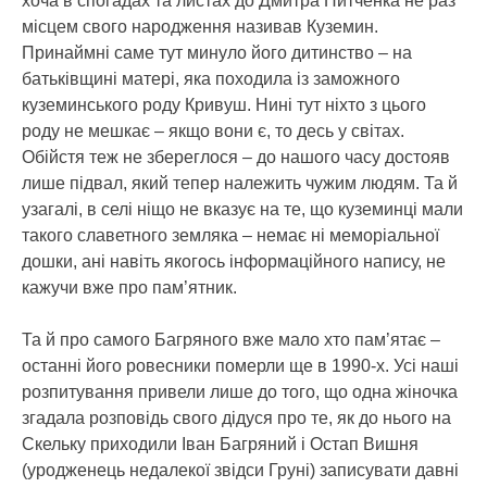
хоча в спогадах та листах до Дмитра Нитченка не раз
місцем свого народження називав Куземин.
Принаймні саме тут минуло його дитинство – на
батьківщині матері, яка походила із заможного
куземинського роду Кривуш. Нині тут ніхто з цього
роду не мешкає – якщо вони є, то десь у світах.
Обійстя теж не збереглося – до нашого часу достояв
лише підвал, який тепер належить чужим людям. Та й
узагалі, в селі ніщо не вказує на те, що куземинці мали
такого славетного земляка – немає ні меморіальної
дошки, ані навіть якогось інформаційного напису, не
кажучи вже про пам’ятник.
Та й про самого Багряного вже мало хто пам’ятає –
останні його ровесники померли ще в 1990-х. Усі наші
розпитування привели лише до того, що одна жіночка
згадала розповідь свого дідуся про те, як до нього на
Скельку приходили Іван Багряний і Остап Вишня
(уродженець недалекої звідси Груні) записувати давні