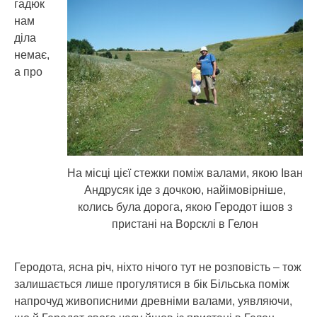
гадюк
нам
діла
немає,
а про
На місці цієї стежки поміж валами, якою Іван
Андрусяк іде з дочкою, найімовірніше,
колись була дорога, якою Геродот ішов з
пристані на Ворсклі в Гелон
Геродота, ясна річ, ніхто нічого тут не розповість – тож
залишається лише прогулятися в бік Більська поміж
напрочуд живописними древніми валами, уявляючи,