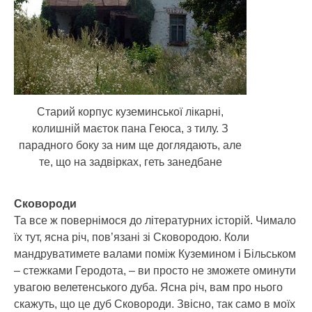
Старий корпус куземинської лікарні,
колишній маєток пана Геюса, з тилу. З
парадного боку за ним ще доглядають, але
те, що на задвірках, геть занедбане
Сковороди
Та все ж повернімося до літературних історій. Чимало
їх тут, ясна річ, пов’язані зі Сковородою. Коли
мандруватимете валами поміж Куземином і Більськом
– стежками Геродота, – ви просто не зможете оминути
увагою велетенського дуба. Ясна річ, вам про нього
скажуть, що це дуб Сковороди. Звісно, так само в моїх