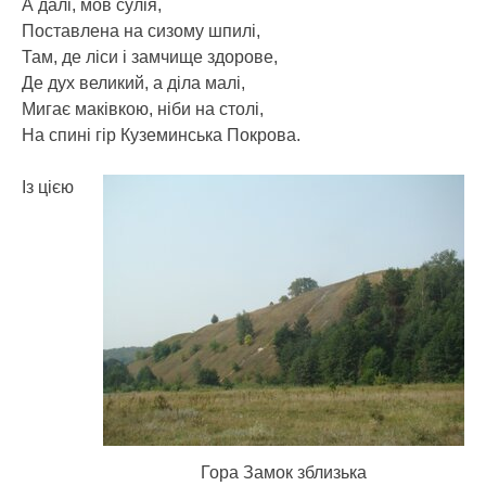
А далі, мов сулія,
Поставлена на сизому шпилі,
Там, де ліси і замчище здорове,
Де дух великий, а діла малі,
Мигає маківкою, ніби на столі,
На спині гір Куземинська Покрова.
Із цією
Гора Замок зблизька