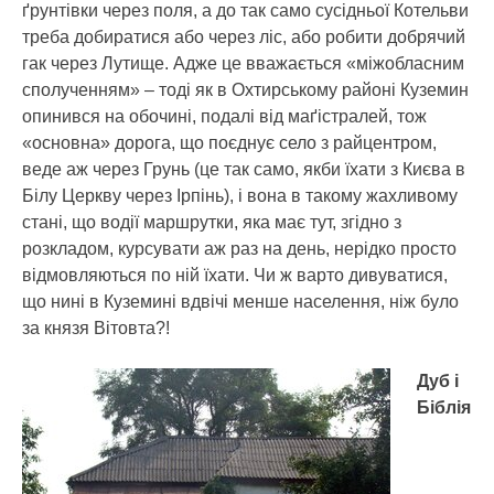
ґрунтівки через поля, а до так само сусідньої Котельви
треба добиратися або через ліс, або робити добрячий
гак через Лутище. Адже це вважається «міжобласним
сполученням» – тоді як в Охтирському районі Куземин
опинився на обочині, подалі від маґістралей, тож
«основна» дорога, що поєднує село з райцентром,
веде аж через Грунь (це так само, якби їхати з Києва в
Білу Церкву через Ірпінь), і вона в такому жахливому
стані, що водії маршрутки, яка має тут, згідно з
розкладом, курсувати аж раз на день, нерідко просто
відмовляються по ній їхати. Чи ж варто дивуватися,
що нині в Куземині вдвічі менше населення, ніж було
за князя Вітовта?!
Дуб і
Біблія