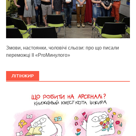
Змови, настоянки, чоловічі сльози: про що писали
переможці ІІ «ProМинулого»
ЛІТІНЖИР