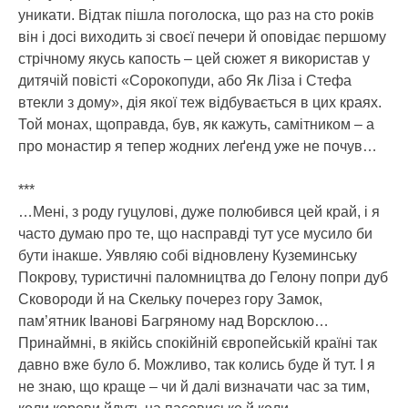
уникати. Відтак пішла поголоска, що раз на сто років
він і досі виходить зі своєї печери й оповідає першому
стрічному якусь капость – цей сюжет я використав у
дитячій повісті «Сорокопуди, або Як Ліза і Стефа
втекли з дому», дія якої теж відбувається в цих краях.
Той монах, щоправда, був, як кажуть, самітником – а
про монастир я тепер жодних леґенд уже не почув…
***
…Мені, з роду гуцулові, дуже полюбився цей край, і я
часто думаю про те, що насправді тут усе мусило би
бути інакше. Уявляю собі відновлену Куземинську
Покрову, туристичні паломництва до Гелону попри дуб
Сковороди й на Скельку почерез гору Замок,
пам’ятник Іванові Багряному над Ворсклою…
Принаймні, в якійсь спокійній європейській країні так
давно вже було б. Можливо, так колись буде й тут. І я
не знаю, що краще – чи й далі визначати час за тим,