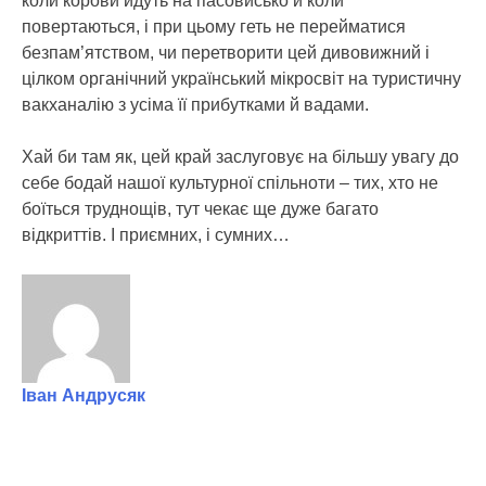
коли корови йдуть на пасовисько й коли
повертаються, і при цьому геть не перейматися
безпам’ятством, чи перетворити цей дивовижний і
цілком органічний український мікросвіт на туристичну
вакханалію з усіма її прибутками й вадами.
Хай би там як, цей край заслуговує на більшу увагу до
себе бодай нашої культурної спільноти – тих, хто не
боїться труднощів, тут чекає ще дуже багато
відкриттів. І приємних, і сумних…
Іван Андрусяк