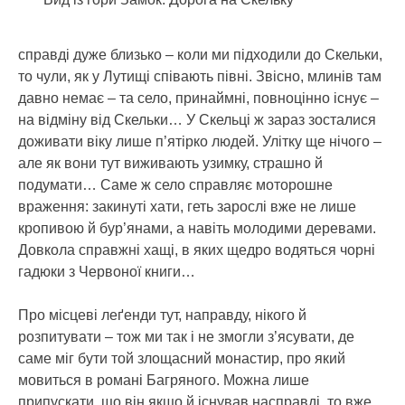
справді дуже близько – коли ми підходили до Скельки,
то чули, як у Лутищі співають півні. Звісно, млинів там
давно немає – та село, принаймні, повноцінно існує –
на відміну від Скельки… У Скельці ж зараз зосталися
доживати віку лише п’ятірко людей. Улітку ще нічого –
але як вони тут виживають узимку, страшно й
подумати… Саме ж село справляє моторошне
враження: закинуті хати, геть зарослі вже не лише
кропивою й бур’янами, а навіть молодими деревами.
Довкола справжні хащі, в яких щедро водяться чорні
гадюки з Червоної книги…
Про місцеві леґенди тут, направду, нікого й
розпитувати – тож ми так і не змогли з’ясувати, де
саме міг бути той злощасний монастир, про який
мовиться в романі Багряного. Можна лише
припускати, що він якщо й існував насправді, то вже