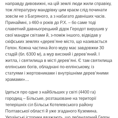
направду дивовижні, на цій землі люди жили справіку,
тож літературну мандрівку цим краєм слід починати
зовсім не з Багряного, а з набагато давніших часів.
Принаймні, з 460-х років до Р.Х. – бо саме тоді
славетний давньогрецький дідок Геродот вирушив у
свої мандри світами й, з-поміж іншого, відвідав у
скіфських землях «дерев’яне місто, що називається
Гелон. Кожна частина його муру має завдовжки 30
стадій (бл. 6300 м), а мур високий і дерев’яний. І
житла, і святилища в місті дерев’яні. Є там святилища
еллінських богів, обладнані по-еллінському, із
статуями і жертовниками і внутрішніми дерев’яними
храмами»…
Ідеться про одне з найбільших у світі (4400 га)
городищ – Більське, розташоване на території
теперішніх сіл Більськ Котелевського району
Полтавської області й уже згаданого Куземина.
Українські історики вважають, що леґендарний Гелон