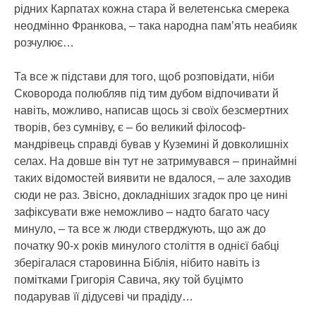
рідних Карпатах кожна стара й велетенська смерека
неодмінно Франкова, – така народна пам’ять неабияк
розчулює…
Та все ж підстави для того, щоб розповідати, ніби
Сковорода полюбляв під тим дубом відпочивати й
навіть, можливо, написав щось зі своїх безсмертних
творів, без сумніву, є – бо великий філософ-
мандрівець справді бував у Куземині й довколишніх
селах. На довше він тут не затримувався – принаймні
таких відомостей виявити не вдалося, – але заходив
сюди не раз. Звісно, докладніших згадок про це нині
зафіксувати вже неможливо – надто багато часу
минуло, – та все ж люди стверджують, що аж до
початку 90-х років минулого століття в однієї бабці
зберігалася старовинна Біблія, нібито навіть із
помітками Григорія Савича, яку той буцімто
подарував її дідусеві чи прадіду…