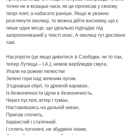
точно не в козацькі часи, як це прописав у своєму
творі поет, а набагато раніше. Якщо ж уважно
розглянути околиці, то можна дійти висновку, що є
лише одне місце, що ідеально підпадає під
запропонований у тексті опис. А околиці тут дослівно
такі:
Насупроти (це якщо дивитися зі Слобідки, чи то пак,
тепер Лутища – І.А.), немов верблюдів смуга,
Упали на рожеві пелюстки
Зелені гори над зеленим лугом.
З’єднавши обрії, то древній караван,
Із безконечности ідучи в безконечність,
Через пустелі, вітер і туман,
Наставившись на дальній океан,
Припав спочить,
барвистий і статечний.
І сплять погоничі, не збуджені ніким,