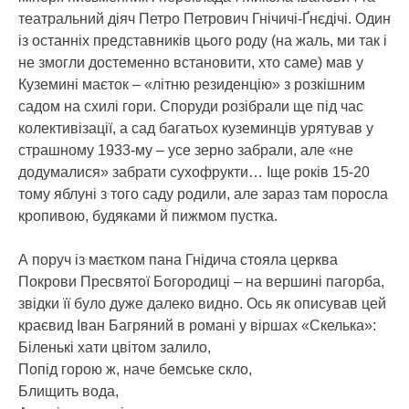
театральний діяч Петро Петрович Гнічичі-Ґнєдічі. Один
із останніх представників цього роду (на жаль, ми так і
не змогли достеменно встановити, хто саме) мав у
Куземині маєток – «літню резиденцію» з розкішним
садом на схилі гори. Споруди розібрали ще під час
колективізації, а сад багатьох куземинців урятував у
страшному 1933-му – усе зерно забрали, але «не
додумалися» забрати сухофрукти… Іще років 15-20
тому яблуні з того саду родили, але зараз там поросла
кропивою, будяками й пижмом пустка.
А поруч із маєтком пана Гнідича стояла церква
Покрови Пресвятої Богородиці – на вершині пагорба,
звідки її було дуже далеко видно. Ось як описував цей
краєвид Іван Багряний в романі у віршах «Скелька»:
Біленькі хати цвітом залило,
Попід горою ж, наче бемське скло,
Блищить вода,