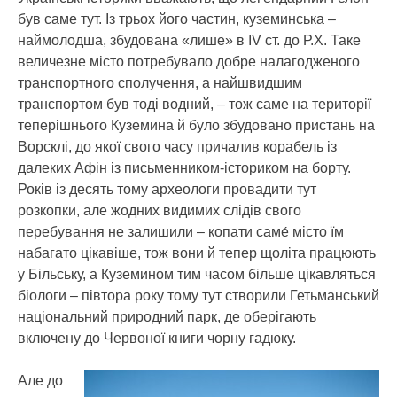
був саме тут. Із трьох його частин, куземинська –
наймолодша, збудована «лише» в IV ст. до Р.Х. Таке
величезне місто потребувало добре налагодженого
транспортного сполучення, а найшвидшим
транспортом був тоді водний, – тож саме на території
теперішнього Куземина й було збудовано пристань на
Ворсклі, до якої свого часу причалив корабель із
далеких Афін із письменником-істориком на борту.
Років із десять тому археологи провадити тут
розкопки, але жодних видимих слідів свого
перебування не залишили – копати саме́ місто їм
набагато цікавіше, тож вони й тепер щоліта працюють
у Більську, а Куземином тим часом більше цікавляться
біологи – півтора року тому тут створили Гетьманський
національний природний парк, де оберігають
включену до Червоної книги чорну гадюку.
Але до