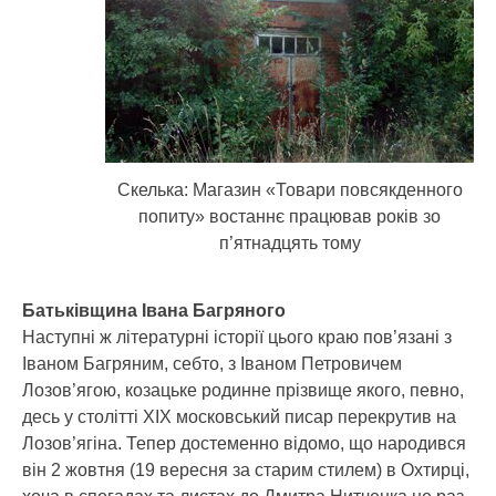
Скелька: Магазин «Товари повсякденного
попиту» востаннє працював років зо
п’ятнадцять тому
Батьківщина Івана Багряного
Наступні ж літературні історії цього краю пов’язані з
Іваном Багряним, себто, з Іваном Петровичем
Лозов’ягою, козацьке родинне прізвище якого, певно,
десь у столітті XIX московський писар перекрутив на
Лозов’ягіна. Тепер достеменно відомо, що народився
він 2 жовтня (19 вересня за старим стилем) в Охтирці,