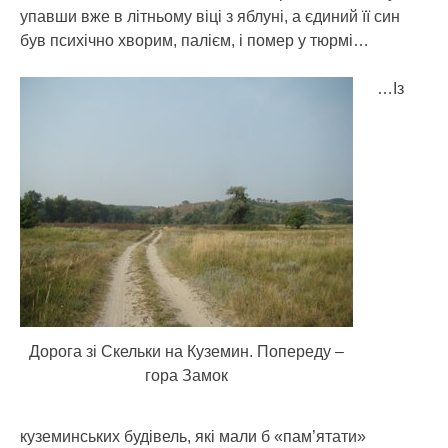
упавши вже в літньому віці з яблуні, а єдиний її син
був психічно хворим, палієм, і помер у тюрмі…
…Із
Дорога зі Скельки на Куземин. Попереду –
гора Замок
куземинських будівель, які мали б «пам’ятати»