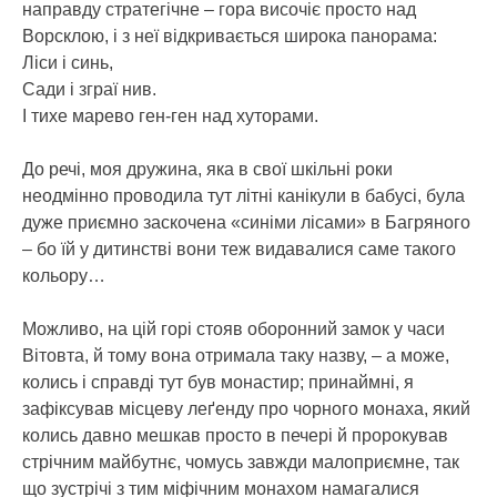
направду стратегічне – гора височіє просто над
Ворсклою, і з неї відкривається широка панорама:
Ліси і синь,
Сади і зграї нив.
І тихе марево ген-ген над хуторами.
До речі, моя дружина, яка в свої шкільні роки
неодмінно проводила тут літні канікули в бабусі, була
дуже приємно заскочена «синіми лісами» в Багряного
– бо їй у дитинстві вони теж видавалися саме такого
кольору…
Можливо, на цій горі стояв оборонний замок у часи
Вітовта, й тому вона отримала таку назву, – а може,
колись і справді тут був монастир; принаймні, я
зафіксував місцеву леґенду про чорного монаха, який
колись давно мешкав просто в печері й пророкував
стрічним майбутнє, чомусь завжди малоприємне, так
що зустрічі з тим міфічним монахом намагалися