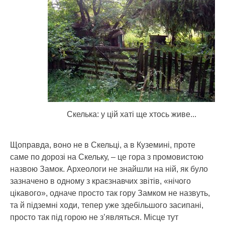
Скелька: у цій хаті ще хтось живе...
Щоправда, воно не в Скельці, а в Куземині, проте
саме по дорозі на Скельку, – це гора з промовистою
назвою Замок. Археологи не знайшли на ній, як було
зазначено в одному з краєзнавчих звітів, «нічого
цікавого», одначе просто так гору Замком не назвуть,
та й підземні ходи, тепер уже здебільшого засипані,
просто так під горою не з’являться. Місце тут