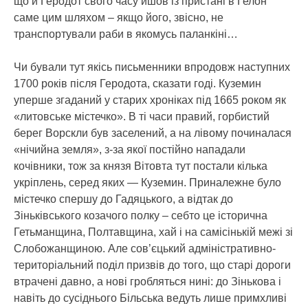
що й Геродот свого часу йшов із пристані в Гелон
саме цим шляхом – якщо його, звісно, не
транспортували раби в якомусь паланкіні…
Чи бували тут якісь письменники впродовж наступних
1700 років після Геродота, сказати годі. Куземин
уперше згаданий у старих хроніках під 1665 роком як
«литовське містечко». В ті часи правий, горбистий
берег Ворскли був заселений, а на лівому починалася
«нічийна земля», з-за якої постійно нападали
кочівники, тож за князя Вітовта тут постали кілька
укріплень, серед яких — Куземин. Приналежне було
містечко спершу до Гадяцького, а відтак до
Зіньківського козачого полку – себто це історична
Гетьманщина, Полтавщина, хай і на самісінькій межі зі
Слобожанщиною. Але сов’єцький адміністративно-
територіальний поділ призвів до того, що старі дороги
втрачені давно, а нові гробляться нині: до Зінькова і
навіть до сусіднього Більська ведуть лише примхливі