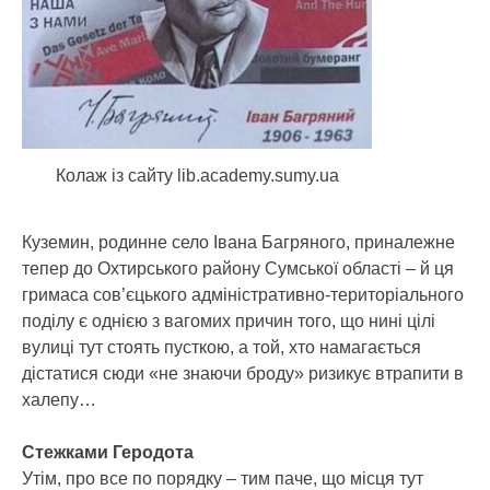
Колаж із сайту lib.academy.sumy.ua
Куземин, родинне село Івана Багряного, приналежне
тепер до Охтирського району Сумської області – й ця
гримаса сов’єцького адміністративно-територіального
поділу є однією з вагомих причин того, що нині цілі
вулиці тут стоять пусткою, а той, хто намагається
дістатися сюди «не знаючи броду» ризикує втрапити в
халепу…
Стежками Геродота
Утім, про все по порядку – тим паче, що місця тут