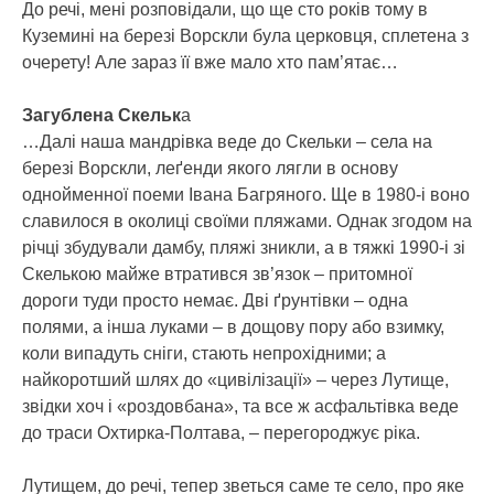
До речі, мені розповідали, що ще сто років тому в
Куземині на березі Ворскли була церковця, сплетена з
очерету! Але зараз її вже мало хто пам’ятає…
Загублена Скельк
а
…Далі наша мандрівка веде до Скельки – села на
березі Ворскли, леґенди якого лягли в основу
однойменної поеми Івана Багряного. Ще в 1980-і воно
славилося в околиці своїми пляжами. Однак згодом на
річці збудували дамбу, пляжі зникли, а в тяжкі 1990-і зі
Скелькою майже втратився зв’язок – притомної
дороги туди просто немає. Дві ґрунтівки – одна
полями, а інша луками – в дощову пору або взимку,
коли випадуть сніги, стають непрохідними; а
найкоротший шлях до «цивілізації» – через Лутище,
звідки хоч і «роздовбана», та все ж асфальтівка веде
до траси Охтирка-Полтава, – перегороджує ріка.
Лутищем, до речі, тепер зветься саме те село, про яке