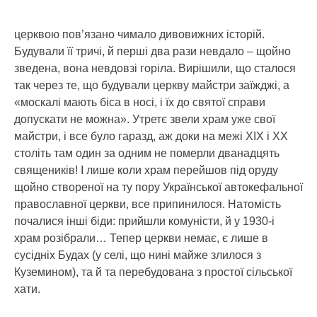
церквою пов’язано чимало дивовижних історій.
Будували її тричі, й перші два рази невдало – щойно
зведена, вона невдовзі горіла. Вирішили, що сталося
так через те, що будували церкву майстри заїжджі, а
«москалі мають біса в носі, і їх до святої справи
допускати не можна». Утретє звели храм уже свої
майстри, і все було гаразд, аж доки на межі XIX і ХХ
століть там один за одним не померли дванадцять
священиків! І лише коли храм перейшов під оруду
щойно створеної на ту пору Української автокефальної
православної церкви, все припинилося. Натомість
почалися інші біди: прийшли комуністи, й у 1930-і
храм розібрали… Тепер церкви немає, є лише в
сусідніх Будах (у селі, що нині майже злилося з
Куземином), та й та перебудована з простої сільської
хати.