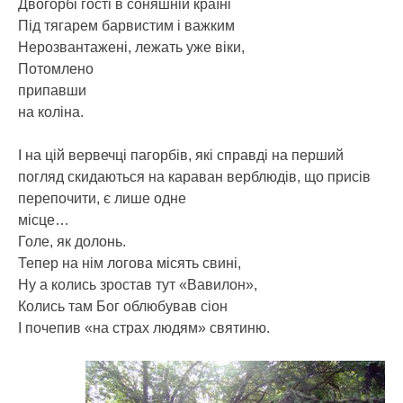
Двогорбі гості в соняшній країні
Під тягарем барвистим і важким
Нерозвантажені, лежать уже віки,
Потомлено
припавши
на коліна.
І на цій вервечці пагорбів, які справді на перший
погляд скидаються на караван верблюдів, що присів
перепочити, є лише одне
місце…
Голе, як долонь.
Тепер на нім логова місять свині,
Ну а колись зростав тут «Вавилон»,
Колись там Бог облюбував сіон
І почепив «на страх людям» святиню.