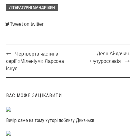
ЛІТЕРАТУРНІ МАНДРІВКИ
Tweet on twitter
Деян Айдачич.
Чертверта частина
Post
серії «Міленіум» Ларсона
Футурославія
navigation
існує
ВАС МОЖЕ ЗАЦІКАВИТИ
Вечір саме на тому хуторі поблизу Диканьки