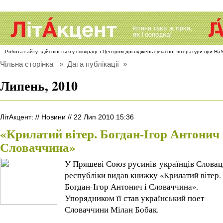
Робота сайту здійснюється у співпраці з Центром досліджень сучасної літератури при Н
Чільна сторінка
» Дата публікації »
Липень, 2010
ЛітАкцент
:
//
Новини
//
22 Лип 2010 15:36
«Крилатий вітер. Богдан-Ігор Антонич 
Словаччина»
У Пряшеві Союз русинів-українців Словац
республіки видав книжку «Крилатий вітер.
Богдан-Ігор Антонич і Словаччина».
Упорядником її став український поет
Словаччини Мілан Бобак.