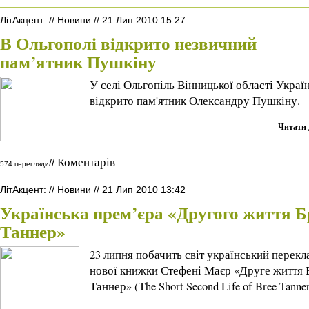
ЛітАкцент
:
//
Новини
//
21 Лип 2010 15:27
В Ольгополі відкрито незвичний
пам’ятник Пушкіну
У селі Ольгопіль Вінницької області Украї
відкрито пам'ятник Олександру Пушкіну.
Читати 
Коментарів
//
574 перегляди
ЛітАкцент
:
//
Новини
//
21 Лип 2010 13:42
Українська прем’єра «Другого життя Б
Таннер»
23 липня побачить світ український перекл
нової книжки Стефені Маєр «Друге життя 
Таннер» (The Short Second Life of Bree Tanner