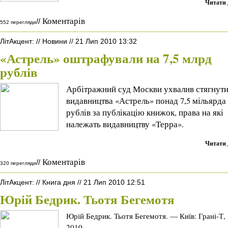
Читати 
Коментарів
//
552 перегляди
ЛітАкцент
:
//
Новини
//
21 Лип 2010 13:32
«Астрель» оштрафували на 7,5 млрд
рублів
Арбітражний суд Москви ухвалив стягнути
видавництва «Астрель» понад 7,5 мільярда
рублів за публікацію книжок, права на які
належать видавництву «Терра».
Читати 
Коментарів
//
320 перегляди
ЛітАкцент
:
//
Книга дня
//
21 Лип 2010 12:51
Юрій Бедрик. Тьотя Бегемотя
Юрій Бедрик. Тьотя Бегемотя. — Київ: Грані-Т,
2010