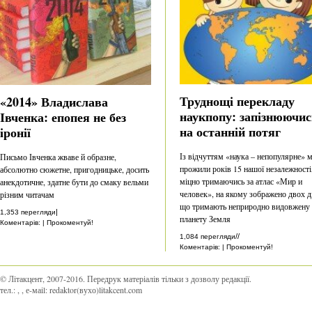
Труднощі перекладу
«2014» Владислава
наукпопу: запізнюючис
Івченка: епопея не без
на останній потяг
іронії
Із відчуттям «наука – непопулярне» 
Письмо Івченка жваве й образне,
прожили років 15 нашої незалежності
абсолютно сюжетне, пригодницьке, досить
міцно тримаючись за атлас «Мир и
анекдотичне, здатне бути до смаку вельми
человек», на якому зображено двох ді
різним читачам
що тримають неприродно видовжену
|
1,353 перегляди
планету Земля
Коментарів: | Прокоментуй!
//
1,084 перегляди
Коментарів: | Прокоментуй!
© Літакцент, 2007-2016
.
Передрук матеріалів тільки з дозволу редакції.
тел.:
,
, е-маіl:
redaktor(вухо)litakcent.com