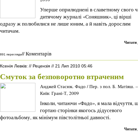
Уперше оприлюднені в славетному свого ч
дитячому журналі «Соняшник», ці вірші
одразу ж полюбилися не лише юним, а й навіть дорослим
читачам.
Читати 
Коментарів
//
891 перегляди
Ксенія Левків
:
//
Рецензія
//
21 Лип 2010 05:46
Смуток за безповоротно втраченим
Анджей Стасюк. Фадо / Пер. з пол. Б. Матіяш. –
Київ: Грані-Т, 2009
Інколи, читаючи «Фадо», я мала відчуття, 
гортаю сторінки якогось дідусевого
фотоальбому, як мінімум півстолітньої давності.
Читати 