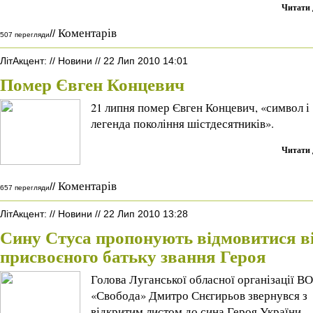
Читати 
Коментарів
//
507 перегляди
ЛітАкцент
:
//
Новини
//
22 Лип 2010 14:01
Помер Євген Концевич
21 липня помер Євген Концевич, «символ і
легенда покоління шістдесятників».
Читати 
Коментарів
//
657 перегляди
ЛітАкцент
:
//
Новини
//
22 Лип 2010 13:28
Сину Стуса пропонують відмовитися в
присвоєного батьку звання Героя
Голова Луганської обласної організації ВО
«Свобода» Дмитро Снєгирьов звернувся з
відкритим листом до сина Героя України