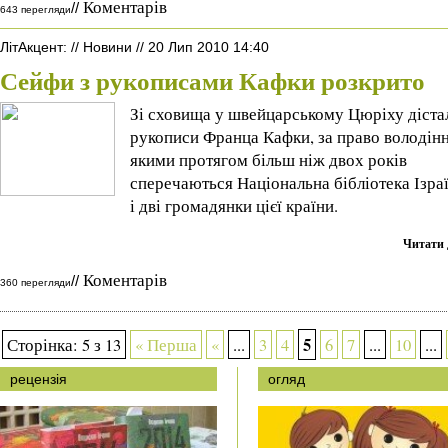
Коментарів
//
643 перегляди
ЛітАкцент
:
//
Новини
//
20 Лип 2010 14:40
Сейфи з рукописами Кафки розкрито
Зі сховища у швейцарському Цюріху діста
рукописи Франца Кафки, за право володін
якими протягом більш ніж двох років
сперечаються Національна бібліотека Ізра
і дві громадянки цієї країни.
Читати 
Коментарів
//
360 перегляди
5
Сторінка: 5 з 13
« Перша
«
...
3
4
6
7
...
10
...
рецензія
огляд