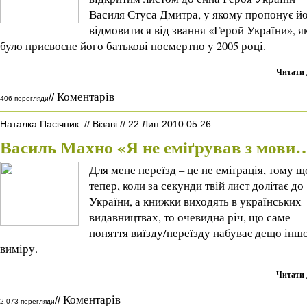
Василя Стуса Дмитра, у якому пропонує й
відмовитися від звання «Герой України», я
було присвоєне його батькові посмертно у 2005 році.
Читати 
Коментарів
//
406 перегляди
Наталка Пасічник
:
//
Візаві
//
22 Лип 2010 05:26
Василь Махно «Я не еміґрував з мови
Для мене переїзд – це не еміґрація, тому щ
тепер, коли за секунди твій лист долітає до
України, а книжки виходять в українських
видавництвах, то очевидна річ, що саме
поняття виїзду/переїзду набуває дещо інш
виміру.
Читати 
Коментарів
//
2,073 перегляди