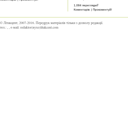
//
1,084 перегляди
Коментарів: | Прокоментуй!
© Літакцент, 2007-2016
.
Передрук матеріалів тільки з дозволу редакції.
тел.:
,
, е-маіl:
redaktor(вухо)litakcent.com