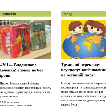
рецензія
огляд
Труднощі перекладу
«2014» Владислава
наукпопу: запізнюючис
Івченка: епопея не без
на останній потяг
іронії
Із відчуттям «наука – непопулярне» 
Письмо Івченка жваве й образне,
прожили років 15 нашої незалежності
абсолютно сюжетне, пригодницьке, досить
міцно тримаючись за атлас «Мир и
анекдотичне, здатне бути до смаку вельми
человек», на якому зображено двох ді
різним читачам
що тримають неприродно видовжену
|
1,353 перегляди
планету Земля
Коментарів: | Прокоментуй!