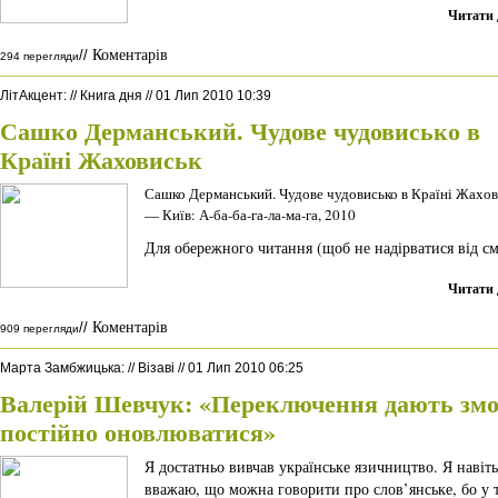
Читати 
Коментарів
//
294 перегляди
ЛітАкцент
:
//
Книга дня
//
01 Лип 2010 10:39
Сашко Дерманський. Чудове чудовисько в
Країні Жаховиськ
Сашко Дерманський. Чудове чудовисько в Країні Жахов
— Київ: А-ба-ба-га-ла-ма-га, 2010
Для обережного читання (щоб не надірватися від см
Читати 
Коментарів
//
909 перегляди
Марта Замбжицька
:
//
Візаві
//
01 Лип 2010 06:25
Валерій Шевчук: «Переключення дають змо
постійно оновлюватися»
Я достатньо вивчав українське язичництво. Я навіть
вважаю, що можна говорити про слов’янське, бо у 