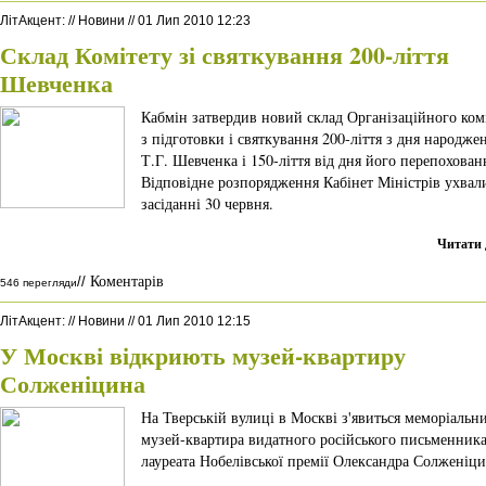
ЛітАкцент
:
//
Новини
//
01 Лип 2010 12:23
Склад Комітету зі святкування 200-ліття
Шевченка
Кабмін затвердив новий склад Організаційного ком
з підготовки і святкування 200-ліття з дня народже
Т.Г. Шевченка і 150-ліття від дня його перепохован
Відповідне розпорядження Кабінет Міністрів ухвал
засіданні 30 червня.
Читати 
Коментарів
//
546 перегляди
ЛітАкцент
:
//
Новини
//
01 Лип 2010 12:15
У Москві відкриють музей-квартиру
Солженіцина
На Тверській вулиці в Москві з'явиться меморіальн
музей-квартира видатного російського письменника
лауреата Нобелівської премії Олександра Солженіци