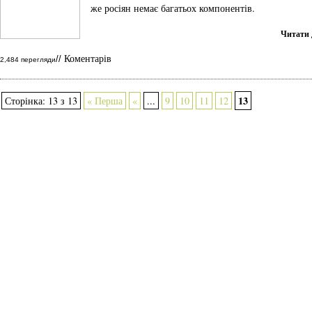
же росіян немає багатьох компонентів.
Читати 
Коментарів
//
2,484 перегляди
13
Сторінка: 13 з 13
« Перша
«
...
9
10
11
12